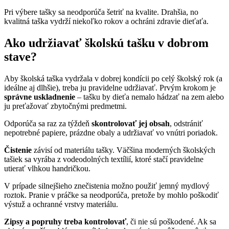
Pri výbere tašky sa neodporúča šetriť na kvalite. Drahšia, no
kvalitná taška vydrží niekoľko rokov a ochráni zdravie dieťaťa.
Ako udržiavať školskú tašku v dobrom
stave?
Aby školská taška vydržala v dobrej kondícii po celý školský rok (a
ideálne aj dlhšie), treba ju pravidelne udržiavať. Prvým krokom je
správne uskladnenie
– tašku by dieťa nemalo hádzať na zem alebo
ju preťažovať zbytočnými predmetmi.
Odporúča sa raz za týždeň
skontrolovať jej obsah
, odstrániť
nepotrebné papiere, prázdne obaly a udržiavať vo vnútri poriadok.
Čistenie
závisí od materiálu tašky. Väčšina moderných školských
tašiek sa vyrába z vodeodolných textílií, ktoré stačí pravidelne
utierať vlhkou handričkou.
V prípade silnejšieho znečistenia možno použiť jemný mydlový
roztok. Pranie v práčke sa neodporúča, pretože by mohlo poškodiť
výstuž a ochranné vrstvy materiálu.
Zipsy a popruhy treba kontrolovať
, či nie sú poškodené. Ak sa