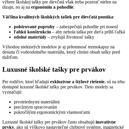
výbere školskej tašky pre dievčatá však treba pozerať nielen na
dizajn, no aj na
ergonómiu a pohodlie
.
Väčšina kvalitných školských tašiek pre dievčatá ponúka
:
polstrované popruhy
– zabezpečujú pohodlie pri nosení
ľahkú konštrukciu
– aby nebola taška pre dieťa príliš ťažká
odolné materiály
– zvyšujú životnosť tašky
Výhodou niektorých modelov je aj prítomnosť termokapsy na
desiatu či vodeodolného materiálu, ktorý chráni obsah tašky pred
dažďom.
Luxusné školské tašky pre prvákov
Pre rodičov, ktorí hľadajú
exkluzívne a štýlové riešenie
, sú na trhu
dostupné luxusné školské tašky pre prvákov. Tieto modely sa
vyznačujú:
prvotriednymi materiálmi
precíznym spracovaním
pokročilými ergonomickými vlastnosťami
Luxusné školské tašky pre prvákov často obsahujú
inovatívne
prvky
, ako sú výškovo nastaviteľné chrbtové systémy, magnetické