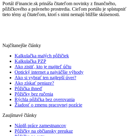
Portál iFinancie.sk prináša čitateľom novinky z finančného,
pôžičkového a právneho prostredia. Cieľom portálu je spístupniť
tieto témy aj čitateľom, ktorí s nimi nemajú bližšie skúsenosti.
Najčítanejšie články
Kalkulačka malých pôžičiek
Kalkulačka PZP
Ako zistiť, kto je majiteľ účtu
Optický internet a najväčšie výhody
Ako si vybrať ten najlepší úver?
Ako získať peniaze?
Pôžička ihneď
Pôžičky bez ručenia
Rýchla pôžička bez overovania
Žiadosť o zmenu pracovnej pozície
Zaujímavé články
Náplň práce zamestnancov
Pôžičky na občiansky preukaz