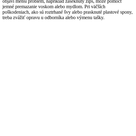
objaví menší problém, napríklad zaseknutý zips, môže pomôcť
jemné premazanie voskom alebo mydlom. Pri väčších
poškodeniach, ako sú roztrhané švy alebo prasknuté plastové spony,
treba zvážiť opravu u odborníka alebo výmenu tašky.