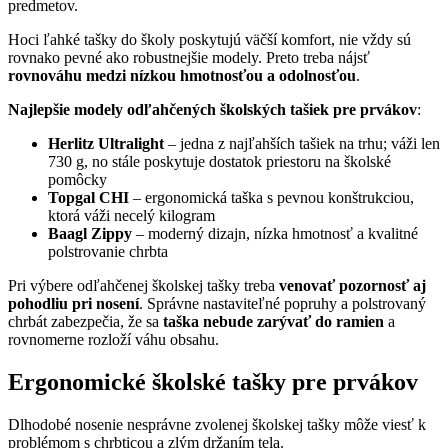
predmetov.
Hoci ľahké tašky do školy poskytujú väčší komfort, nie vždy sú
rovnako pevné ako robustnejšie modely. Preto treba nájsť
rovnováhu medzi nízkou hmotnosťou a odolnosťou
.
Najlepšie modely odľahčených školských tašiek pre prvákov
:
Herlitz Ultralight
– jedna z najľahších tašiek na trhu; váži len
730 g, no stále poskytuje dostatok priestoru na školské
pomôcky
Topgal CHI
– ergonomická taška s pevnou konštrukciou,
ktorá váži necelý kilogram
Baagl Zippy
– moderný dizajn, nízka hmotnosť a kvalitné
polstrovanie chrbta
Pri výbere odľahčenej školskej tašky treba
venovať pozornosť aj
pohodliu pri nosení
. Správne nastaviteľné popruhy a polstrovaný
chrbát zabezpečia, že sa
taška nebude zarývať do ramien
a
rovnomerne rozloží váhu obsahu.
Ergonomické školské tašky pre prvákov
Dlhodobé nosenie nesprávne zvolenej školskej tašky môže viesť k
problémom s chrbticou a zlým držaním tela.