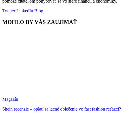
pomôže čitateľom pohybovať sa vo sfére financií a ekonomiky.
Twitter
LinkedIn
Blog
MOHLO BY VÁS ZAUJÍMAŤ
Magazín
Shein recenzie – oplatí sa lacné oblečenie vo fast fashion reťazci?