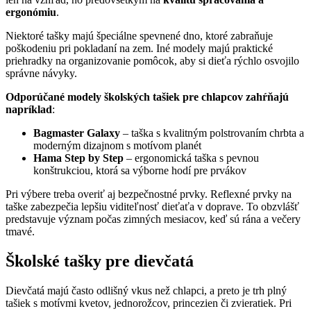
ergonómiu
.
Niektoré tašky majú špeciálne spevnené dno, ktoré zabraňuje
poškodeniu pri pokladaní na zem. Iné modely majú praktické
priehradky na organizovanie pomôcok, aby si dieťa rýchlo osvojilo
správne návyky.
Odporúčané modely školských tašiek pre chlapcov zahŕňajú
napríklad
:
Bagmaster Galaxy
– taška s kvalitným polstrovaním chrbta a
moderným dizajnom s motívom planét
Hama Step by Step
– ergonomická taška s pevnou
konštrukciou, ktorá sa výborne hodí pre prvákov
Pri výbere treba overiť aj bezpečnostné prvky. Reflexné prvky na
taške zabezpečia lepšiu viditeľnosť dieťaťa v doprave. To obzvlášť
predstavuje význam počas zimných mesiacov, keď sú rána a večery
tmavé.
Školské tašky pre dievčatá
Dievčatá majú často odlišný vkus než chlapci, a preto je trh plný
tašiek s motívmi kvetov, jednorožcov, princezien či zvieratiek. Pri