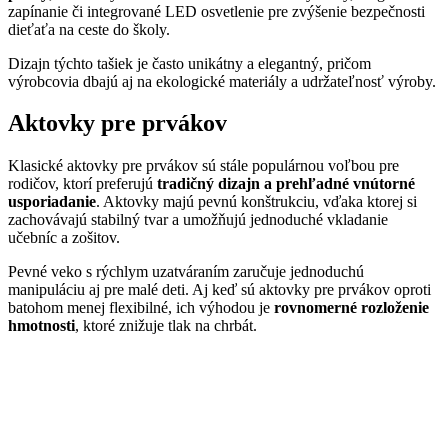
zapínanie či integrované LED osvetlenie pre zvýšenie bezpečnosti
dieťaťa na ceste do školy.
Dizajn týchto tašiek je často unikátny a elegantný, pričom
výrobcovia dbajú aj na ekologické materiály a udržateľnosť výroby.
Aktovky pre prvákov
Klasické aktovky pre prvákov sú stále populárnou voľbou pre
rodičov, ktorí preferujú
tradičný dizajn a prehľadné vnútorné
usporiadanie
. Aktovky majú pevnú konštrukciu, vďaka ktorej si
zachovávajú stabilný tvar a umožňujú jednoduché vkladanie
učebníc a zošitov.
Pevné veko s rýchlym uzatváraním zaručuje jednoduchú
manipuláciu aj pre malé deti. Aj keď sú aktovky pre prvákov oproti
batohom menej flexibilné, ich výhodou je
rovnomerné rozloženie
hmotnosti
, ktoré znižuje tlak na chrbát.