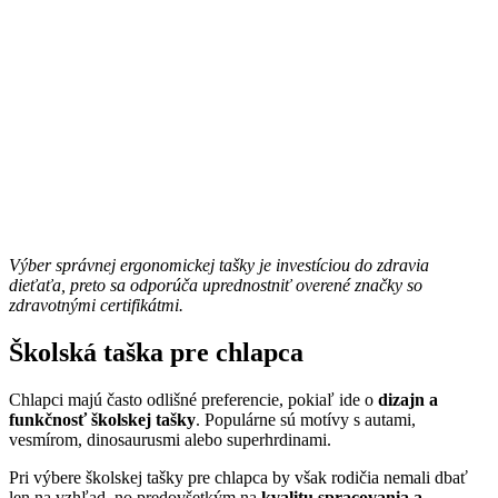
Výber správnej ergonomickej tašky je investíciou do zdravia
dieťaťa, preto sa odporúča uprednostniť overené značky so
zdravotnými certifikátmi.
Školská taška pre chlapca
Chlapci majú často odlišné preferencie, pokiaľ ide o
dizajn a
funkčnosť školskej tašky
. Populárne sú motívy s autami,
vesmírom, dinosaurusmi alebo superhrdinami.
Pri výbere školskej tašky pre chlapca by však rodičia nemali dbať
len na vzhľad, no predovšetkým na
kvalitu spracovania a