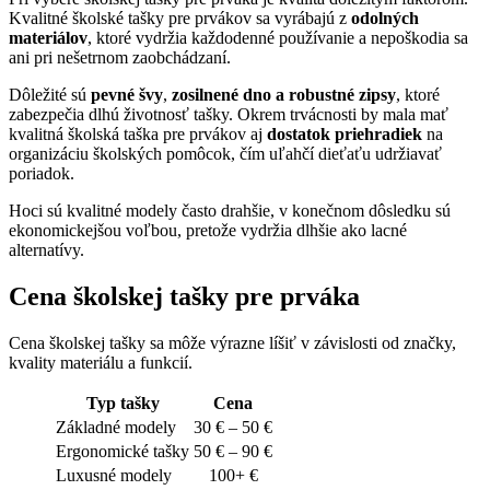
Kvalitné školské tašky pre prvákov sa vyrábajú z
odolných
materiálov
, ktoré vydržia každodenné používanie a nepoškodia sa
ani pri nešetrnom zaobchádzaní.
Dôležité sú
pevné švy
,
zosilnené dno a robustné zipsy
, ktoré
zabezpečia dlhú životnosť tašky. Okrem trvácnosti by mala mať
kvalitná školská taška pre prvákov aj
dostatok priehradiek
na
organizáciu školských pomôcok, čím uľahčí dieťaťu udržiavať
poriadok.
Hoci sú kvalitné modely často drahšie, v konečnom dôsledku sú
ekonomickejšou voľbou, pretože vydržia dlhšie ako lacné
alternatívy.
Cena školskej tašky pre prváka
Cena školskej tašky sa môže výrazne líšiť v závislosti od značky,
kvality materiálu a funkcií.
Typ tašky
Cena
Základné modely
30 € – 50 €
Ergonomické tašky
50 € – 90 €
Luxusné modely
100+ €