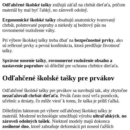
Odľahčené školské tašky
znižujú záťaž na chrbát dieťaťa, pričom
materiál by mal byť ľahký, no zároveň odolný.
Ergonomické školské tašky
obsahujú anatomicky tvarovaný
chrbát, polstrované popruhy a niekedy aj bedrový pás na
rovnomerné rozloženie váhy.
Pri výbere školskej tašky treba dbať na
bezpečnostné prvky
, ako
sú reflexné prvky a pevná konštrukcia, ktorá predlžuje životnosť
tašky.
Správne nosenie tašky
,
rovnomerné rozloženie obsahu a
nastavenie popruhov
sú dôležité pre ochranu chrbtice dieťaťa.
Odľahčené školské tašky pre prvákov
Odľahčené školské tašky pre prvákov sa navrhujú tak, aby zbytočne
nezaťažovali chrbát dieťaťa
. Prvák často nosí veľa pomôcok,
učebníc a desiaty, čo môže viesť k tomu, že taška je príliš ťažká.
Dôležitým faktorom pri výbere odľahčenej školskej tašky je
materiál. Moderné technológie umožňujú výrobu
ultraľahkých
,
no
zároveň odolných tašiek
. Niektoré modely majú dokonca
zosilnené dno
, ktoré zabraňuje deformácii pri nosení ťažších