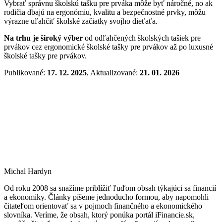
Vybrať správnu školskú tašku pre prváka môže byť náročné, no ak
rodičia dbajú na ergonómiu, kvalitu a bezpečnostné prvky, môžu
výrazne uľahčiť školské začiatky svojho dieťaťa.
Na trhu je široký výber
od odľahčených školských tašiek pre
prvákov cez ergonomické školské tašky pre prvákov až po luxusné
školské tašky pre prvákov.
Publikované:
17. 12. 2025
, Aktualizované:
21. 01. 2026
Michal Hardyn
Od roku 2008 sa snažíme priblížiť ľuďom obsah týkajúci sa financií
a ekonomiky. Články píšeme jednoducho formou, aby napomohli
čitateľom orientovať sa v pojmoch finančného a ekonomického
slovníka. Veríme, že obsah, ktorý ponúka portál iFinancie.sk,