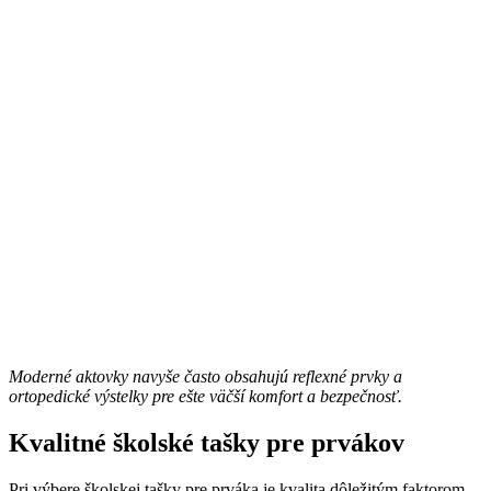
Moderné aktovky navyše často obsahujú reflexné prvky a
ortopedické výstelky pre ešte väčší komfort a bezpečnosť.
Kvalitné školské tašky pre prvákov
Pri výbere školskej tašky pre prváka je kvalita dôležitým faktorom.