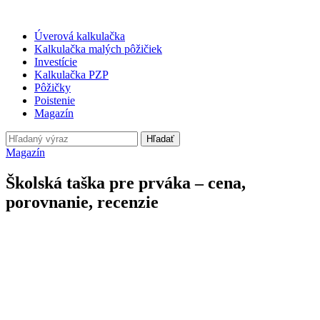
Úverová kalkulačka
Kalkulačka malých pôžičiek
Investície
Kalkulačka PZP
Pôžičky
Poistenie
Magazín
Hľadať
Magazín
Školská taška pre prváka – cena,
porovnanie, recenzie