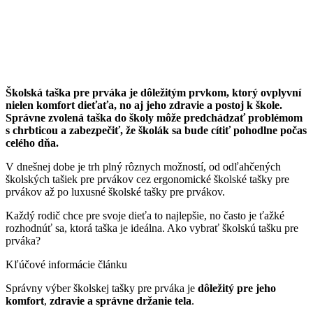
Školská taška pre prváka je dôležitým prvkom, ktorý ovplyvní
nielen komfort dieťaťa, no aj jeho zdravie a postoj k škole.
Správne zvolená taška do školy môže predchádzať problémom
s chrbticou a zabezpečiť, že školák sa bude cítiť pohodlne počas
celého dňa.
V dnešnej dobe je trh plný rôznych možností, od odľahčených
školských tašiek pre prvákov cez ergonomické školské tašky pre
prvákov až po luxusné školské tašky pre prvákov.
Každý rodič chce pre svoje dieťa to najlepšie, no často je ťažké
rozhodnúť sa, ktorá taška je ideálna. Ako vybrať školskú tašku pre
prváka?
Kľúčové informácie článku
Správny výber školskej tašky pre prváka je
dôležitý pre jeho
komfort
,
zdravie a správne držanie tela
.