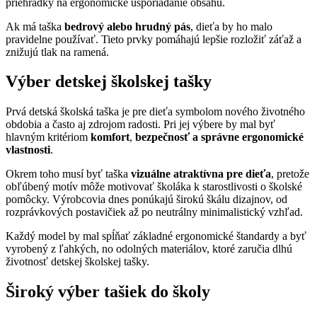
priehradky na ergonomické usporiadanie obsahu.
Ak má taška
bedrový alebo hrudný pás
, dieťa by ho malo
pravidelne používať. Tieto prvky pomáhajú lepšie rozložiť záťaž a
znižujú tlak na ramená.
Výber detskej školskej tašky
Prvá detská školská taška je pre dieťa symbolom nového životného
obdobia a často aj zdrojom radosti. Pri jej výbere by mal byť
hlavným kritériom
komfort
,
bezpečnosť a správne ergonomické
vlastnosti
.
Okrem toho musí byť taška
vizuálne atraktívna pre dieťa
, pretože
obľúbený motív môže motivovať školáka k starostlivosti o školské
pomôcky. Výrobcovia dnes ponúkajú širokú škálu dizajnov, od
rozprávkových postavičiek až po neutrálny minimalistický vzhľad.
Každý model by mal spĺňať základné ergonomické štandardy a byť
vyrobený z ľahkých, no odolných materiálov, ktoré zaručia dlhú
životnosť detskej školskej tašky.
Široký výber tašiek do školy