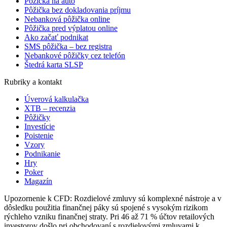
Pôžička na auto
Pôžička bez dokladovania príjmu
Nebanková pôžička online
Pôžička pred výplatou online
Ako začať podnikat
SMS pôžička – bez registra
Nebankové pôžičky cez telefón
Štedrá karta SLSP
Rubriky a kontakt
Úverová kalkulačka
XTB – recenzia
Pôžičky
Investície
Poistenie
Vzory
Podnikanie
Hry
Poker
Magazín
Upozornenie k CFD: Rozdielové zmluvy sú komplexné nástroje a v
dôsledku použitia finančnej páky sú spojené s vysokým rizikom
rýchleho vzniku finančnej straty. Pri 46 až 71 % účtov retailových
investorov došlo pri obchodovaní s rozdielovými zmluvami k