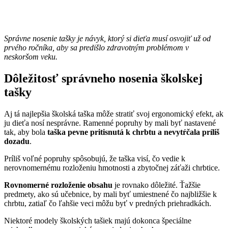
Správne nosenie tašky je návyk, ktorý si dieťa musí osvojiť už od
prvého ročníka, aby sa predišlo zdravotným problémom v
neskoršom veku.
Dôležitosť správneho nosenia školskej
tašky
Aj tá najlepšia školská taška môže stratiť svoj ergonomický efekt, ak
ju dieťa nosí nesprávne. Ramenné popruhy by mali byť nastavené
tak, aby bola
taška pevne pritisnutá k chrbtu a nevytŕčala príliš
dozadu
.
Príliš voľné popruhy spôsobujú, že taška visí, čo vedie k
nerovnomernému rozloženiu hmotnosti a zbytočnej záťaži chrbtice.
Rovnomerné rozloženie obsahu
je rovnako dôležité. Ťažšie
predmety, ako sú učebnice, by mali byť umiestnené čo najbližšie k
chrbtu, zatiaľ čo ľahšie veci môžu byť v predných priehradkách.
Niektoré modely školských tašiek majú dokonca špeciálne