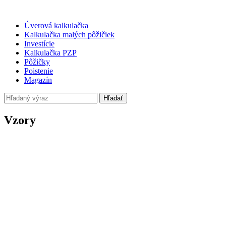
Úverová kalkulačka
Kalkulačka malých pôžičiek
Investície
Kalkulačka PZP
Pôžičky
Poistenie
Magazín
Hľadať
Vzory