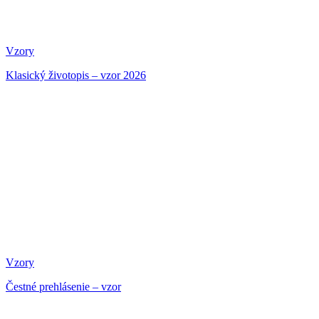
Vzory
Klasický životopis – vzor 2026
Vzory
Čestné prehlásenie – vzor