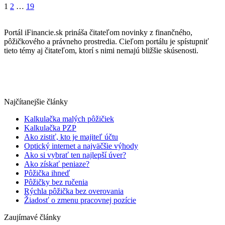
1
2
…
19
Portál iFinancie.sk prináša čitateľom novinky z finančného,
pôžičkového a právneho prostredia. Cieľom portálu je spístupniť
tieto témy aj čitateľom, ktorí s nimi nemajú bližšie skúsenosti.
Najčítanejšie články
Kalkulačka malých pôžičiek
Kalkulačka PZP
Ako zistiť, kto je majiteľ účtu
Optický internet a najväčšie výhody
Ako si vybrať ten najlepší úver?
Ako získať peniaze?
Pôžička ihneď
Pôžičky bez ručenia
Rýchla pôžička bez overovania
Žiadosť o zmenu pracovnej pozície
Zaujímavé články