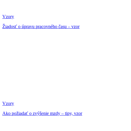
Vzory
Žiadosť o úpravu pracovného času – vzor
Vzory
Ako požiadať o zvýšenie mzdy – tipy, vzor