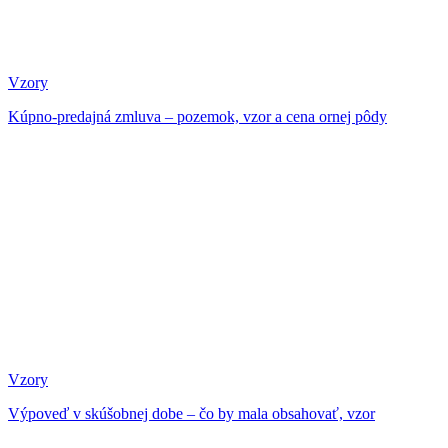
Vzory
Kúpno-predajná zmluva – pozemok, vzor a cena ornej pôdy
Vzory
Výpoveď v skúšobnej dobe – čo by mala obsahovať, vzor