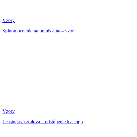
Vzory
Splnomocnenie na prepis auta – vzor
Vzory
Leasingová zmluva – odstúpenie leasingu