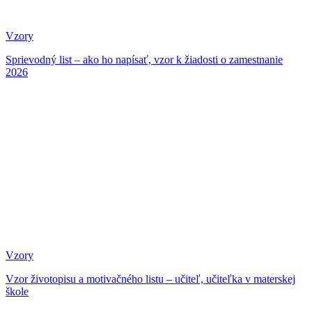
Vzory
Sprievodný list – ako ho napísať, vzor k žiadosti o zamestnanie
2026
Vzory
Vzor životopisu a motivačného listu – učiteľ, učiteľka v materskej
škole