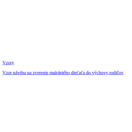
Vzory
Vzor návrhu na zverenie maloletého dieťaťa do výchovy rodičov