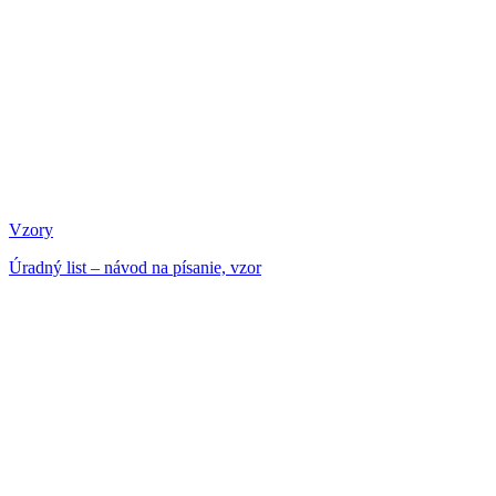
Vzory
Úradný list –⁠⁠⁠⁠⁠⁠ návod na písanie, vzor