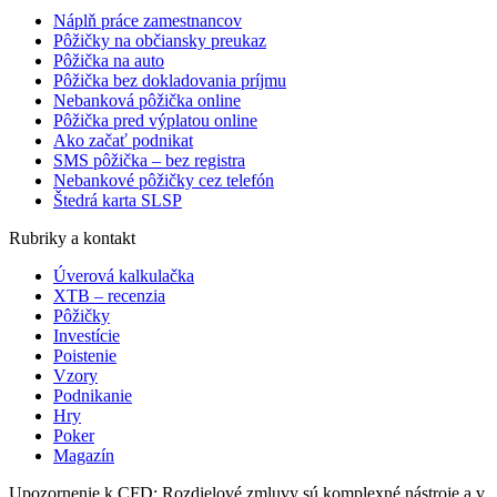
Náplň práce zamestnancov
Pôžičky na občiansky preukaz
Pôžička na auto
Pôžička bez dokladovania príjmu
Nebanková pôžička online
Pôžička pred výplatou online
Ako začať podnikat
SMS pôžička – bez registra
Nebankové pôžičky cez telefón
Štedrá karta SLSP
Rubriky a kontakt
Úverová kalkulačka
XTB – recenzia
Pôžičky
Investície
Poistenie
Vzory
Podnikanie
Hry
Poker
Magazín
Upozornenie k CFD: Rozdielové zmluvy sú komplexné nástroje a v