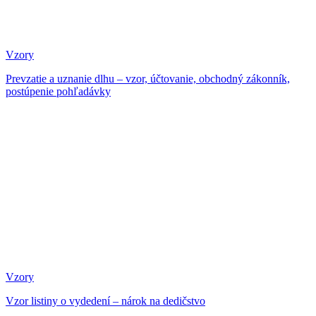
Vzory
Prevzatie a uznanie dlhu – vzor, účtovanie, obchodný zákonník,
postúpenie pohľadávky
Vzory
Vzor listiny o vydedení – nárok na dedičstvo