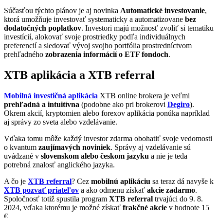
Súčasťou týchto plánov je aj novinka
Automatické investovanie
,
ktorá umožňuje investovať systematicky a automatizovane
bez
dodatočných poplatkov
. Investori majú možnosť zvoliť si tematiku
investícií, alokovať svoje prostriedky podľa individuálnych
preferencií a sledovať vývoj svojho portfólia prostredníctvom
prehľadného
zobrazenia informácií o ETF fondoch
.
XTB aplikácia a XTB referral
Mobilná investičná aplikácia
XTB online brokera je veľmi
prehľadná a intuitívna
(podobne ako pri brokerovi
Degiro
).
Okrem akcií, kryptomien alebo forexov aplikácia ponúka napríklad
aj správy zo sveta alebo vzdelávanie.
Vďaka tomu môže každý investor zdarma obohatiť svoje vedomosti
o kvantum
zaujímavých noviniek
. Správy aj vzdelávanie sú
uvádzané v
slovenskom alebo českom jazyku
a nie je teda
potrebná znalosť anglického jazyka.
A čo je
XTB referral
? Cez
mobilnú aplikáciu
sa teraz dá navyše k
XTB pozvať priateľov
a ako odmenu získať
akcie zadarmo
.
Spoločnosť totiž spustila program
XTB referral
trvajúci do 9. 8.
2024, vďaka ktorému je možné získať
frakčné akcie
v hodnote 15
€.