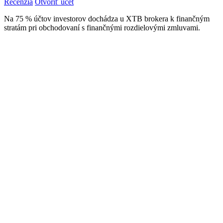
Recenzia
Otvoriť účet
Na 75 % účtov investorov dochádza u XTB brokera k finančným
stratám pri obchodovaní s finančnými rozdielovými zmluvami.