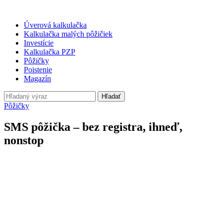
Úverová kalkulačka
Kalkulačka malých pôžičiek
Investície
Kalkulačka PZP
Pôžičky
Poistenie
Magazín
Hľadať
Pôžičky
SMS pôžička – bez registra, ihneď,
nonstop