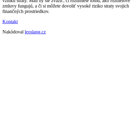
vzniku straty. Mali by ste zvážiť, či rozumiete tomu, ako rozdielové
zmluvy fungujú, a či si môžete dovoliť vysoké riziko straty svojich
finančných prostriedkov.
Kontakt
Nakódoval
leoslang.cz