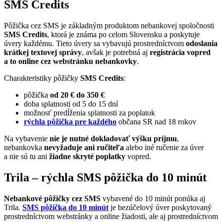
SMS Credits
Pôžička cez SMS je základným produktom nebankovej spoločnosti
SMS Credits
, ktorá je známa po celom Slovensku a poskytuje
úvery každému. Tieto úvery sa vybavujú prostredníctvom
odoslania
krátkej textovej správy
, avšak je potrebná aj
registrácia vopred
a to online cez webstránku nebankovky
.
Charakteristiky pôžičky
SMS Credits
:
pôžička
od 20 € do 350 €
doba splatnosti od 5 do 15 dní
možnosť predĺženia splatnosti za poplatok
rýchla pôžička pre každého
občana SR nad 18 rokov
Na vybavenie
nie je nutné dokladovať výšku príjmu
,
nebankovka
nevyžaduje ani ručiteľa
alebo iné ručenie za úver
a nie sú tu ani
žiadne skryté poplatky
vopred.
Trila – rýchla SMS pôžička do 10 minút
Nebankové pôžičky cez SMS
vybavené do 10 minút ponúka aj
Trila.
SMS pôžička do 10 minút
je bezúčelový úver poskytovaný
prostredníctvom webstránky a online žiadosti, ale aj prostredníctvom