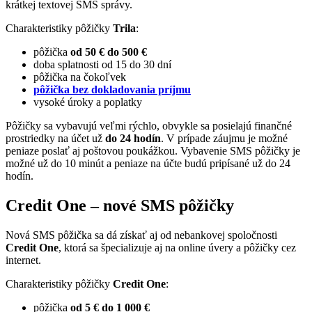
krátkej textovej SMS správy.
Charakteristiky pôžičky
Trila
:
pôžička
od 50 € do 500 €
doba splatnosti od 15 do 30 dní
pôžička na čokoľvek
pôžička bez dokladovania príjmu
vysoké úroky a poplatky
Pôžičky sa vybavujú veľmi rýchlo, obvykle sa posielajú finančné
prostriedky na účet už
do 24 hodín
. V prípade záujmu je možné
peniaze poslať aj poštovou poukážkou. Vybavenie SMS pôžičky je
možné už do 10 minút a peniaze na účte budú pripísané už do 24
hodín.
Credit One – nové SMS pôžičky
Nová SMS pôžička sa dá získať aj od nebankovej spoločnosti
Credit One
, ktorá sa špecializuje aj na online úvery a pôžičky cez
internet.
Charakteristiky pôžičky
Credit One
:
pôžička
od 5 € do 1 000 €