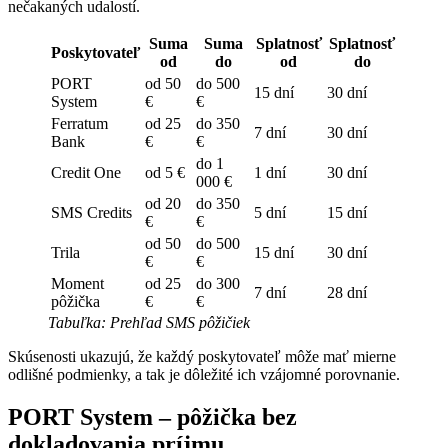
nečakaných udalostí.
Suma
Suma
Splatnosť
Splatnosť
Poskytovateľ
od
do
od
do
PORT
od 50
do 500
15 dní
30 dní
System
€
€
Ferratum
od 25
do 350
7 dní
30 dní
Bank
€
€
do 1
Credit One
od 5 €
1 dní
30 dní
000 €
od 20
do 350
SMS Credits
5 dní
15 dní
€
€
od 50
do 500
Trila
15 dní
30 dní
€
€
Moment
od 25
do 300
7 dní
28 dní
pôžička
€
€
Tabuľka: Prehľad SMS pôžičiek
Skúsenosti ukazujú, že každý poskytovateľ môže mať mierne
odlišné podmienky, a tak je dôležité ich vzájomné porovnanie.
PORT System – pôžička bez
dokladovania príjmu