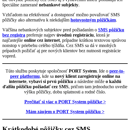
špeciálne zamerané
nebankové subjekty
.
Vzhľadom na efektívnosť a dostupnosť možno považovať SMS
pôžičky ako alternatívu k niekdajším
hotovostným pôžičkám
.
Väčšina nebankových subjektov pred požiadaním o
SMS pôžičku
bez registra
preferuje najprv
úvodnú registráciu
, ktorá je
najčastejšie
online cez internet
, prípadne krátkou textovou správou
nonstop v priebehu celého týždňa. Cez SMS sa dá v mnohých
prípadoch požičať aj pre nových klientov bez nutnosti registrácie
vopred.
Túto službu poskytuje spoločnosť
PORT System
. Ide o
peer-to-
peer platformu
, kde sa
nový klient zaregistruje online na
internete
,
vybaví si prvú pôžičku
a následne môže
o každú
ďalšiu pôžičku požiadať cez SMS
, pričom tam jednoducho uvedie
výšku pôžičky, dobu splatnosti a rodné číslo.
Prečítať si viac o PORT System pôžičke >
Mám záujem o PORT System pôžičku >
Krátkodobé pôžičky cez SMS