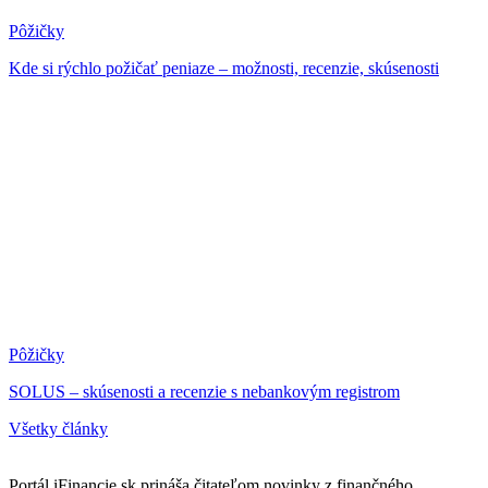
Pôžičky
Kde si rýchlo požičať peniaze – možnosti, recenzie, skúsenosti
Pôžičky
SOLUS – skúsenosti a recenzie s nebankovým registrom
Všetky články
Portál iFinancie.sk prináša čitateľom novinky z finančného,