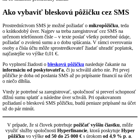
Ako vybaviť bleskovú pôžičku cez SMS
Prostredníctvom SMS je možné požiadať o
mikropôžičku
, teda
o krátkodobý úver. Najprv sa treba zaregistrovať cez SMS na
určenom telefónnom čísle – v texte poslať všetky potrebné údaje,
požiadať o zvolenú sumu a o dobu splácania. V rámci overovania
osoby a čísla účtu môže sprostredkovateľ žiadať uhradiť poplatok,
najčastejšie vo výške 0,01 €.
Po vyplnení žiadosti o
bleskovú pôžičku
nasleduje čakanie na
informáciu od poskytovateľa
, či ju schválil alebo nie. Pri prvej
pôžičke je doba od poslania SMS až po pripísanie financií na účet
o niečo dlhšia.
Vtedy je potrebné sa zaregistrovať, spoločnosť si preverí schopnosť
dlžnú sumu splatiť a následne úver schváli. Pri opakovanom
požiadaní o bleskovú SMS pôžičku, budú peniaze pripísané na účet
už do pár minút.
V prípade, že si človek potrebuje
požičať vyššiu čiastku
, môže
využiť služby spoločnosti
Hyperfinancie
, ktorá poskytuje
Hyper
pôžičku
vo výške
od 50 do 25 000 €
s úrokom
od 4
,
9 % p
.
a
.