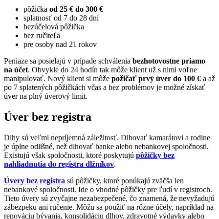
pôžička
od 25 € do 300 €
splatnosť od 7 do 28 dní
bezúčelová pôžička
bez ručiteľa
pre osoby nad 21 rokov
Peniaze sa posielajú v prípade schválenia
bezhotovostne priamo
na účet
. Obvykle do 24 hodín tak môže klient už s nimi voľne
manipulovať. Nový klient si môže
požičať prvý úver do 100 €
a až
po 7 splatených pôžičkách včas a bez problémov je možné získať
úver na plný úverový limit.
Úver bez registra
Dlhy sú veľmi nepríjemná záležitosť. Dlhovať kamarátovi a rodine
je úplne odlišné, než dlhovať banke alebo nebankovej spoločnosti.
Existujú však spoločnosti, ktoré poskytujú
pôžičky bez
nahliadnutia do registra dlžníkov
.
Úvery bez registra
sú pôžičky, ktoré ponúkajú zväčša len
nebankové spoločnosti. Ide o vhodné pôžičky pre ľudí v registroch.
Tieto úvery sú zvyčajne nezabezpečené, čo znamená, že nevyžadujú
zábezpeku ani ručenie. Môžu sa použiť na rôzne účely, napríklad na
renováciu bývania, konsolidáciu dlhov, zdravotné výdavky alebo