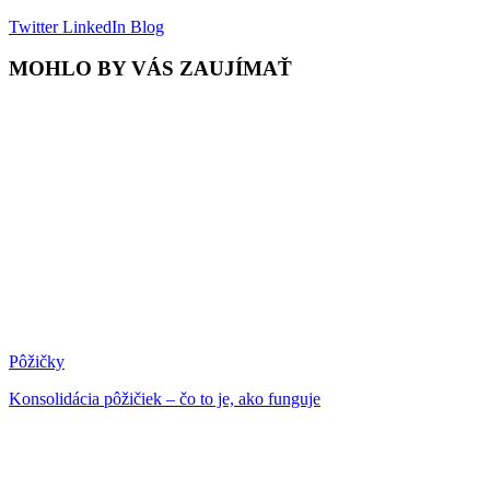
Twitter
LinkedIn
Blog
MOHLO BY VÁS ZAUJÍMAŤ
Pôžičky
Konsolidácia pôžičiek – čo to je, ako funguje