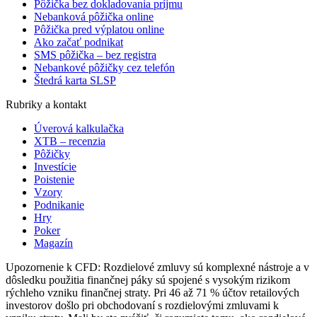
Pôžička bez dokladovania príjmu
Nebanková pôžička online
Pôžička pred výplatou online
Ako začať podnikat
SMS pôžička – bez registra
Nebankové pôžičky cez telefón
Štedrá karta SLSP
Rubriky a kontakt
Úverová kalkulačka
XTB – recenzia
Pôžičky
Investície
Poistenie
Vzory
Podnikanie
Hry
Poker
Magazín
Upozornenie k CFD: Rozdielové zmluvy sú komplexné nástroje a v
dôsledku použitia finančnej páky sú spojené s vysokým rizikom
rýchleho vzniku finančnej straty. Pri 46 až 71 % účtov retailových
investorov došlo pri obchodovaní s rozdielovými zmluvami k