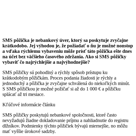
SMS pôžička je nebankový úver, ktorý sa poskytuje zvyčajne
krátkodobo. Jej výhodou je, že požiadať o ňu je možné nonstop
a vďaka rýchlemu vybaveniu môže prísť táto pôžička ešte dnes
na účet bez väčšieho časového zdržania. Ako si SMS pôžičky
vybaviť čo najrýchlejšie a najvýhodnejšie?
SMS pôžičky sú pohodlný a rýchly spôsob prístupu ku
krátkodobým pôžičkám. Proces podania žiadosti je rýchly a
jednoduchý a pôžička je zvyčajne schválená do niekoľkých minút.
S SMS pôžičkou je možné požičať si až do 1 000 € a pôžičku
splácať až tri mesiace.
Kľúčové informácie článku
SMS pôžičky poskytujú nebankové spoločnosti, ktoré často
nevyžadujú žiadne dokladovanie príjmu a nahliadnutie do registru
dlžníkov. Podmienky týchto pôžičiek bývajú miernejšie, no môžu
mať vyššie úrokové sadzby.