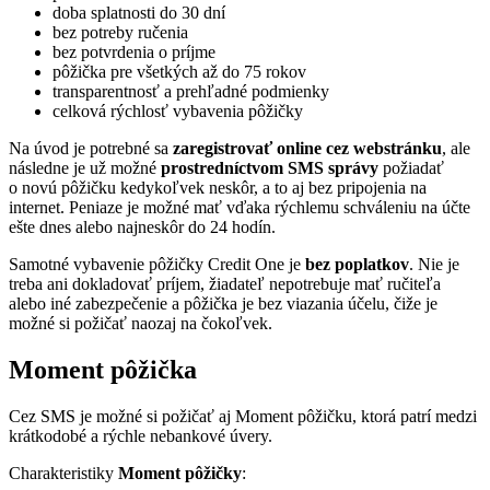
doba splatnosti do 30 dní
bez potreby ručenia
bez potvrdenia o príjme
pôžička pre všetkých až do 75 rokov
transparentnosť a prehľadné podmienky
celková rýchlosť vybavenia pôžičky
Na úvod je potrebné sa
zaregistrovať online cez webstránku
, ale
následne je už možné
prostredníctvom SMS správy
požiadať
o novú pôžičku kedykoľvek neskôr, a to aj bez pripojenia na
internet. Peniaze je možné mať vďaka rýchlemu schváleniu na účte
ešte dnes alebo najneskôr do 24 hodín.
Samotné vybavenie pôžičky Credit One je
bez poplatkov
. Nie je
treba ani dokladovať príjem, žiadateľ nepotrebuje mať ručiteľa
alebo iné zabezpečenie a pôžička je bez viazania účelu, čiže je
možné si požičať naozaj na čokoľvek.
Moment pôžička
Cez SMS je možné si požičať aj Moment pôžičku, ktorá patrí medzi
krátkodobé a rýchle nebankové úvery.
Charakteristiky
Moment pôžičky
: