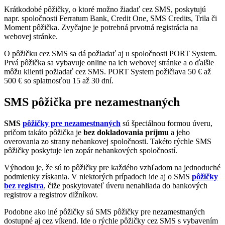
Krátkodobé pôžičky, o ktoré možno žiadať cez SMS, poskytujú
napr. spoločnosti Ferratum Bank, Credit One, SMS Credits, Trila či
Moment pôžička. Zvyčajne je potrebná prvotná registrácia na
webovej stránke.
O pôžičku cez SMS sa dá požiadať aj u spoločnosti PORT System.
Prvá pôžička sa vybavuje online na ich webovej stránke a o ďalšie
môžu klienti požiadať cez SMS. PORT System požičiava 50 € až
500 € so splatnosťou 15 až 30 dní.
SMS pôžička pre nezamestnaných
SMS
pôžičky pre nezamestnaných
sú špeciálnou formou úveru,
pričom takáto pôžička je
bez dokladovania príjmu
a jeho
overovania zo strany nebankovej spoločnosti. Takéto rýchle SMS
pôžičky poskytuje len zopár nebankových spoločností.
Výhodou je, že sú to pôžičky pre každého vzhľadom na jednoduché
podmienky získania. V niektorých prípadoch ide aj o SMS
pôžičky
bez registra
, čiže poskytovateľ úveru nenahliada do bankových
registrov a registrov dlžníkov.
Podobne ako iné pôžičky sú SMS pôžičky pre nezamestnaných
dostupné aj cez víkend. Ide o rýchle pôžičky cez SMS s vybavením