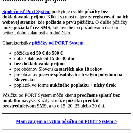
Spoločnosť Port System
poskytuje
rýchle pôžičky bez
dokladovania príjmu
. Klient sa musí najprv
zaregistrovať na ich
webovej stránke
, kde
požiada o prvú pôžičku
. O ďalšie pôžičky
môže
požiadať cez SMS
, kde uvedie iba požadovanú čiastku
peňazí, dobu splatnosti a rodné číslo.
Charakteristiky
pôžičky od PORT System
:
pôžička
od 50 € do 500 €
doba splatnosti
od 15 do 30 dní
bez dokladovania príjmu
pre občanov Slovenska
starších ako 18 rokov
pre občanov
právne spôsobilých
s
trvalým pobytom na
Slovensku
poplatok vo forme
aukčného poplatku
+
nízky úrok
Pôžičku od PORT System môžu klienti
predčasne splatiť bez
poplatku
navyše. Každý si môže
pôžičku predĺžiť
prostredníctvom SMS
, a to o 15, 20, 25 alebo 30 dní.
Mám záujem o rýchlu pôžičku od PORT System >