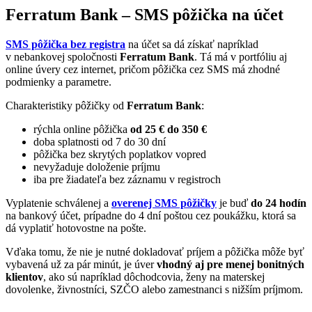
Ferratum Bank – SMS pôžička na účet
SMS pôžička bez registra
na účet sa dá získať napríklad
v nebankovej spoločnosti
Ferratum Bank
. Tá má v portfóliu aj
online úvery cez internet, pričom pôžička cez SMS má zhodné
podmienky a parametre.
Charakteristiky pôžičky od
Ferratum Bank
:
rýchla online pôžička
od 25 € do 350 €
doba splatnosti od 7 do 30 dní
pôžička bez skrytých poplatkov vopred
nevyžaduje doloženie príjmu
iba pre žiadateľa bez záznamu v registroch
Vyplatenie schválenej a
overenej SMS pôžičky
je buď
do 24 hodín
na bankový účet, prípadne do 4 dní poštou cez poukážku, ktorá sa
dá vyplatiť hotovostne na pošte.
Vďaka tomu, že nie je nutné dokladovať príjem a pôžička môže byť
vybavená už za pár minút, je úver
vhodný aj pre menej bonitných
klientov
, ako sú napríklad dôchodcovia, ženy na materskej
dovolenke, živnostníci, SZČO alebo zamestnanci s nižším príjmom.