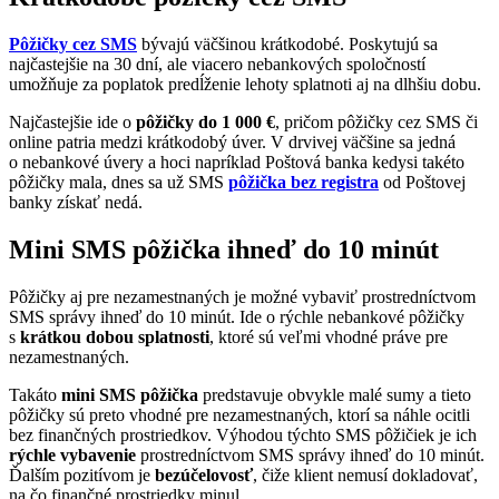
Pôžičky cez SMS
bývajú väčšinou krátkodobé. Poskytujú sa
najčastejšie na 30 dní, ale viacero nebankových spoločností
umožňuje za poplatok predĺženie lehoty splatnoti aj na dlhšiu dobu.
Najčastejšie ide o
pôžičky do 1 000 €
, pričom pôžičky cez SMS či
online patria medzi krátkodobý úver. V drvivej väčšine sa jedná
o nebankové úvery a hoci napríklad Poštová banka kedysi takéto
pôžičky mala, dnes sa už SMS
pôžička bez registra
od Poštovej
banky získať nedá.
Mini SMS pôžička ihneď do 10 minút
Pôžičky aj pre nezamestnaných je možné vybaviť prostredníctvom
SMS správy ihneď do 10 minút. Ide o rýchle nebankové pôžičky
s
krátkou dobou splatnosti
, ktoré sú veľmi vhodné práve pre
nezamestnaných.
Takáto
mini SMS pôžička
predstavuje obvykle malé sumy a tieto
pôžičky sú preto vhodné pre nezamestnaných, ktorí sa náhle ocitli
bez finančných prostriedkov. Výhodou týchto SMS pôžičiek je ich
rýchle vybavenie
prostredníctvom SMS správy ihneď do 10 minút.
Ďalším pozitívom je
bezúčelovosť
, čiže klient nemusí dokladovať,
na čo finančné prostriedky minul.