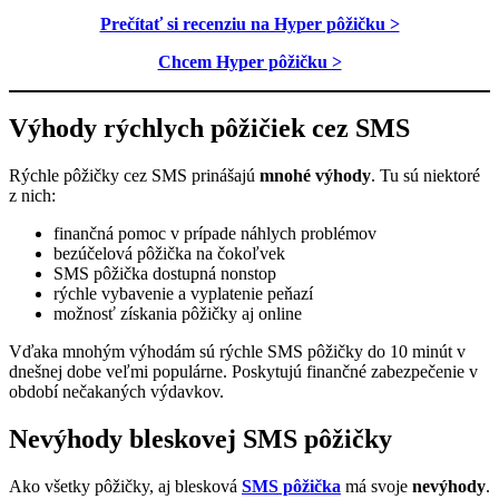
Prečítať si recenziu na Hyper pôžičku >
Chcem Hyper pôžičku >
Výhody rýchlych pôžičiek cez SMS
Rýchle pôžičky cez SMS prinášajú
mnohé výhody
. Tu sú niektoré
z nich:
finančná pomoc v prípade náhlych problémov
bezúčelová pôžička na čokoľvek
SMS pôžička dostupná nonstop
rýchle vybavenie a vyplatenie peňazí
možnosť získania pôžičky aj online
Vďaka mnohým výhodám sú rýchle SMS pôžičky do 10 minút v
dnešnej dobe veľmi populárne. Poskytujú finančné zabezpečenie v
období nečakaných výdavkov.
Nevýhody bleskovej SMS pôžičky
Ako všetky pôžičky, aj blesková
SMS pôžička
má svoje
nevýhody
.