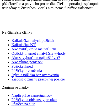
pôžičkového a právneho prostredia. Cieľom portálu je spístupniť
tieto témy aj čitateľom, ktorí s nimi nemajú bližšie skúsenosti.
Najčítanejšie články
Kalkulačka malých pôžičiek
Kalkulačka PZP
Ako zistiť, kto je majiteľ účtu
Optický internet a najväčšie výhody
Ako si vybrať ten najlepší úver?
Ako získať peniaze?
Pôžička ihneď
Pôžičky bez ručenia
Rýchla pôžička bez overovania
Žiadosť o zmenu pracovnej pozície
Zaujímavé články
Náplň práce zamestnancov
Pôžičky na občiansky preukaz
Pôžička na auto