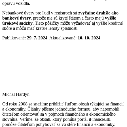
opravu vozidla.
Nebankové úvery pre ľudí v registroch sú
zvyčajne drahšie ako
bankové úvery,
pretože nie sú kryté štátom a často majú
vyššie
úrokové sadzby
. Tieto pôžičky môžu vyžadovať aj vyššie kreditné
skóre a môžu mať kratšie lehoty splatnosti.
Publikované:
29. 7. 2024
, Aktualizované:
10. 10. 2024
Michal Hardyn
Od roku 2008 sa snažíme priblížiť ľuďom obsah týkajúci sa financií
a ekonomiky. Články píšeme jednoducho formou, aby napomohli
čitateľom orientovať sa v pojmoch finančného a ekonomického
slovníka. Veríme, že obsah, ktorý ponúka portál iFinancie.sk,
pomôže čitateľom pohybovať sa vo sfére financií a ekonomiky.