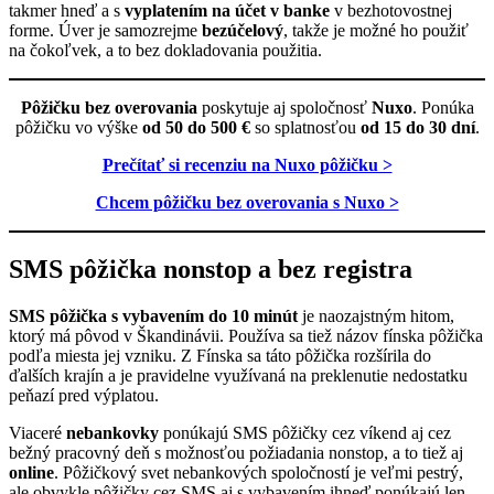
takmer hneď a s
vyplatením na účet v banke
v bezhotovostnej
forme. Úver je samozrejme
bezúčelový
, takže je možné ho použiť
na čokoľvek, a to bez dokladovania použitia.
Pôžičku bez overovania
poskytuje aj spoločnosť
Nuxo
. Ponúka
pôžičku vo výške
od 50 do 500 €
so splatnosťou
od 15 do 30 dní
.
Prečítať si recenziu na Nuxo pôžičku >
Chcem pôžičku bez overovania s Nuxo >
SMS pôžička nonstop a bez registra
SMS pôžička s vybavením do 10 minút
je naozajstným hitom,
ktorý má pôvod v Škandinávii. Používa sa tiež názov fínska pôžička
podľa miesta jej vzniku. Z Fínska sa táto pôžička rozšírila do
ďalších krajín a je pravidelne využívaná na preklenutie nedostatku
peňazí pred výplatou.
Viaceré
nebankovky
ponúkajú SMS pôžičky cez víkend aj cez
bežný pracovný deň s možnosťou požiadania nonstop, a to tiež aj
online
. Pôžičkový svet nebankových spoločností je veľmi pestrý,
ale obvykle pôžičky cez SMS aj s vybavením ihneď ponúkajú len