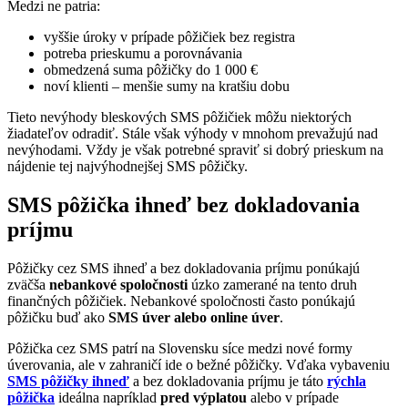
Medzi ne patria:
vyššie úroky v prípade pôžičiek bez registra
potreba prieskumu a porovnávania
obmedzená suma pôžičky do 1 000 €
noví klienti – menšie sumy na kratšiu dobu
Tieto nevýhody bleskových SMS pôžičiek môžu niektorých
žiadateľov odradiť. Stále však výhody v mnohom prevažujú nad
nevýhodami. Vždy je však potrebné spraviť si dobrý prieskum na
nájdenie tej najvýhodnejšej SMS pôžičky.
SMS pôžička ihneď bez dokladovania
príjmu
Pôžičky cez SMS ihneď a bez dokladovania príjmu ponúkajú
zväčša
nebankové spoločnosti
úzko zamerané na tento druh
finančných pôžičiek. Nebankové spoločnosti často ponúkajú
pôžičku buď ako
SMS úver alebo online úver
.
Pôžička cez SMS patrí na Slovensku síce medzi nové formy
úverovania, ale v zahraničí ide o bežné pôžičky. Vďaka vybaveniu
SMS pôžičky ihneď
a bez dokladovania príjmu je táto
rýchla
pôžička
ideálna napríklad
pred výplatou
alebo v prípade