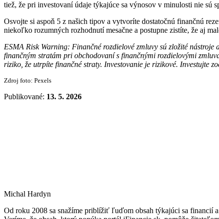
tiež, že pri investovaní údaje týkajúce sa výnosov v minulosti nie s
Osvojte si aspoň 5 z našich tipov a vytvoríte dostatočnú finančnú rez
niekoľko rozumných rozhodnutí mesačne a postupne zistíte, že aj mal
ESMA Risk Warning: Finančné rozdielové zmluvy sú zložité nástroje a
finančným stratám pri obchodovaní s finančnými rozdielovými zmluvami
riziko, že utrpíte finančné straty. Investovanie je rizikové. Investujte 
Zdroj foto: Pexels
Publikované:
13. 5. 2026
Michal Hardyn
Od roku 2008 sa snažíme priblížiť ľuďom obsah týkajúci sa financi