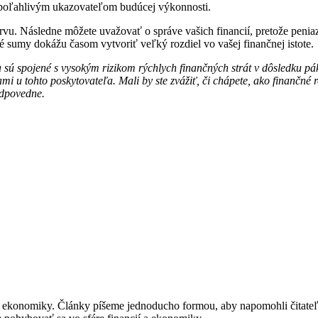
ú spoľahlivým ukazovateľom budúcej výkonnosti.
ervu. Následne môžete uvažovať o správe vašich financií, pretože peniaz
é sumy dokážu časom vytvoriť veľký rozdiel vo vašej finančnej istote.
 sú spojené s vysokým rizikom rýchlych finančných strát v dôsledku pá
 u tohto poskytovateľa. Mali by ste zvážiť, či chápete, ako finančné r
zodpovedne.
í a ekonomiky. Články píšeme jednoducho formou, aby napomohli čitat