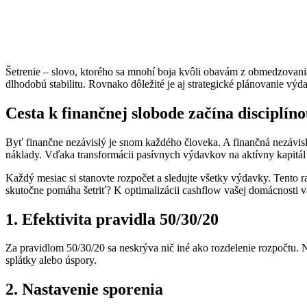
Šetrenie – slovo, ktorého sa mnohí boja kvôli obavám z obmedzovania.
dlhodobú stabilitu. Rovnako dôležité je aj strategické plánovanie výd
Cesta k finančnej slobode začína disciplín
Byť finančne nezávislý je snom každého človeka. A finančná nezávisl
náklady. Vďaka transformácii pasívnych výdavkov na aktívny kapitál
Každý mesiac si stanovte rozpočet a sledujte všetky výdavky. Tento
skutočne pomáha šetriť? K optimalizácii cashflow vašej domácnosti 
1. Efektivita pravidla 50/30/20
Za pravidlom 50/30/20 sa neskrýva nič iné ako rozdelenie rozpočtu.
splátky alebo úspory.
2. Nastavenie sporenia