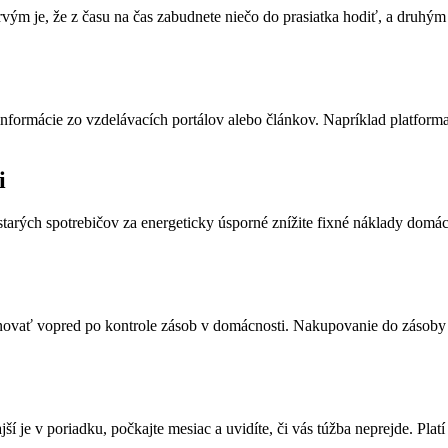
rvým je, že z času na čas zabudnete niečo do prasiatka hodiť, a druhým
 informácie zo vzdelávacích portálov alebo článkov. Napríklad platform
i
arých spotrebičov za energeticky úsporné znížite fixné náklady domácno
ánovať vopred po kontrole zásob v domácnosti. Nakupovanie do zásoby
í je v poriadku, počkajte mesiac a uvidíte, či vás túžba neprejde. Platí 