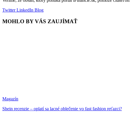
Veríme, že obsah, ktorý ponúka portál iFinancie.sk, pomôže čitateľo
Twitter
LinkedIn
Blog
MOHLO BY VÁS ZAUJÍMAŤ
Magazín
Shein recenzie – oplatí sa lacné oblečenie vo fast fashion reťazci?