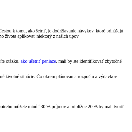
stou k tomu, ako šetriť, je dodržiavanie návykov, ktoré prinášajú
o života aplikovať niektorý z našich tipov.
íte otázku,
ako ušetriť peniaze
, mali by ste identifikovať zbytočné
ané životné situácie. Čo okrem plánovania rozpočtu a výdavkov
potrebu môžete minúť 30 % príjmov a približne 20 % by mali tvoriť