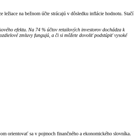
e ležiace na bežnom účte strácajú v dôsledku inflácie hodnotu. Stačí
kového efektu. Na 74 % účtov retailových investorov dochádza k
ozdielové zmluvy fungujú, a či si môžete dovoliť podstúpiť vysoké
eľom orientovať sa v pojmoch finančného a ekonomického slovníka.