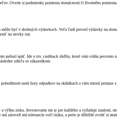
eľov. Overte si podmienky poistenia domácnosti či životného poistenia.
yba môže byť v drobných výdavkoch. Veľa ľudí preverí výdavky na domá
eniť na stovky eur.
to peňazí späť. Ide o tzv. cashback služby, ktoré vám vrátia percento ná
 následne zdieľa so zákazníkom.
hodlnosti rastú hory odpadkov na skládkach a vám miznú peniaze z účt
ty a výšku zisku. Investovanie nie je pre každého a vyžaduje znalosti, s
 má zároveň inú toleranciu voči riziku, a preto je dôležité zvoliť si s