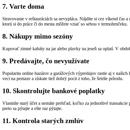
7. Varte doma
Stravovanie v reštauráciách sa nevypláca. Nájdite si cez víkend čas a n
ktorú si do práce či do mesta môžete vziať so sebou v termohrnčeku.
8. Nákupy mimo sezóny
Kupovať zimné kabáty na jar alebo plavky na jeseň sa oplatí. V období
9. Predávajte, čo nevyužívate
Popularita online bazárov a garážových výpredajov rastie aj v našic
veci na peniaze a získate tiež dobrý pocit z toho, že šetríte prírodu.
10. Skontrolujte bankové poplatky
Vlastníte starý účet a nemáte prehľad, koľko za jednotlivé transakc
preto sa pýtajte a ešte raz pýtajte.
11. Kontrola starých zmlúv