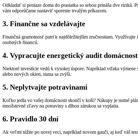
Odkladať si peniaze doma do prasiatka so sebou prináša dve riziká. P
vám odporúčame nastaviť sporenie trvalým príkazom.
3. Finančne sa vzdelávajte
Finančná gramotnosť patrí k najdôležitejším zručnostiam. Využívajte
osobných financií.
4. Vypracujte energetický audit domácnost
Niektoré investície vedú k vysokej úspore. Napríklad vďaka výmene st
alebo nových okien, suma sa zvýši.
5. Neplytvajte potravinami
Koľko jedla vo vašej domácnosti skončí v koši? Nákupy je nutné pl
množstevné zľavy na potraviny s dlhou zárukou sa vyplatia.
6. Pravidlo 30 dní
Ak veľmi túžite po novej veci, napríklad novom gauči, aj keď váš terajš