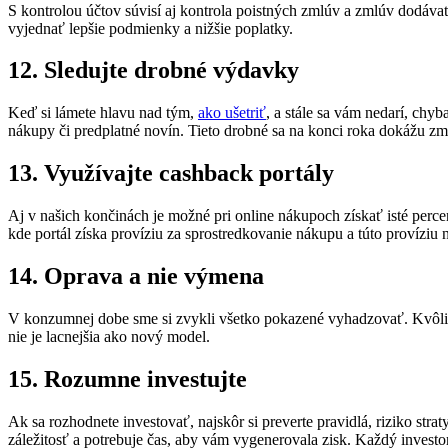
S kontrolou účtov súvisí aj kontrola poistných zmlúv a zmlúv dodávat
vyjednať lepšie podmienky a nižšie poplatky.
12. Sledujte drobné výdavky
Keď si lámete hlavu nad tým,
ako ušetriť
, a stále sa vám nedarí, ch
nákupy či predplatné novín. Tieto drobné sa na konci roka dokážu zm
13. Využívajte cashback portály
Aj v našich končinách je možné pri online nákupoch získať isté percen
kde portál získa províziu za sprostredkovanie nákupu a túto províziu
14. Oprava a nie výmena
V konzumnej dobe sme si zvykli všetko pokazené vyhadzovať. Kvôli po
nie je lacnejšia ako nový model.
15. Rozumne investujte
Ak sa rozhodnete investovať, najskôr si preverte pravidlá, riziko stra
záležitosť a potrebuje čas, aby vám vygenerovala zisk. Každý investor