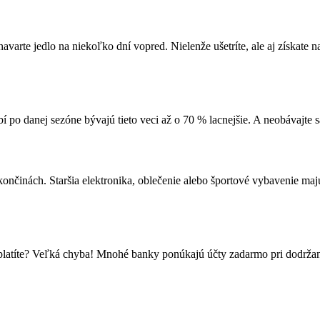
avarte jedlo na niekoľko dní vopred. Nielenže ušetríte, ale aj získate na
 po danej sezóne bývajú tieto veci až o 70 % lacnejšie. A neobávajte s
h končinách. Staršia elektronika, oblečenie alebo športové vybavenie m
ie platíte? Veľká chyba! Mnohé banky ponúkajú účty zadarmo pri dodržan