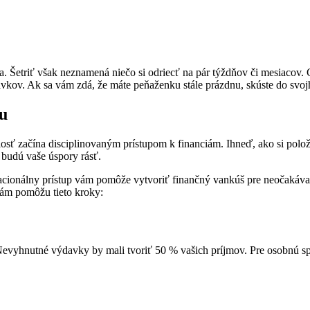
 Šetriť však neznamená niečo si odriecť na pár týždňov či mesiacov. Ce
avkov. Ak sa vám zdá, že máte peňaženku stále prázdnu, skúste do svojh
ou
osť začína disciplinovaným prístupom k financiám. Ihneď, ako si polož
 budú vaše úspory rásť.
 racionálny prístup vám pomôže vytvoriť finančný vankúš pre neočakáv
vám pomôžu tieto kroky:
 Nevyhnutné výdavky by mali tvoriť 50 % vašich príjmov. Pre osobnú s