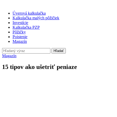
Úverová kalkulačka
Kalkulačka malých pôžičiek
Investície
Kalkulačka PZP
Pôžičky
Poistenie
Magazín
Hľadať
Magazín
15 tipov ako ušetriť peniaze