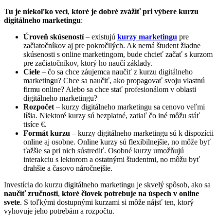
Tu je niekoľko vecí
,
ktoré je dobré zvážiť pri výbere kurzu
digitálneho marketingu
:
Úroveň skúseností
– existujú
kurzy marketingu
pre
začiatočníkov aj pre pokročilých. Ak nemá študent žiadne
skúsenosti s online marketingom, bude chcieť začať s kurzom
pre začiatočníkov, ktorý ho naučí základy.
Ciele
– čo sa chce záujemca naučiť z kurzu digitálneho
marketingu? Chce sa naučiť, ako propagovať svoju vlastnú
firmu online? Alebo sa chce stať profesionálom v oblasti
digitálneho marketingu?
Rozpočet
– kurzy digitálneho marketingu sa cenovo veľmi
líšia. Niektoré kurzy sú bezplatné, zatiaľ čo iné môžu stáť
tisíce €.
Formát kurzu
– kurzy digitálneho marketingu sú k dispozícii
online aj osobne. Online kurzy sú flexibilnejšie, no môže byť
ťažšie sa pri nich sústrediť. Osobné kurzy umožňujú
interakciu s lektorom a ostatnými študentmi, no môžu byť
drahšie a časovo náročnejšie.
Investícia do kurzu digitálneho marketingu je skvelý spôsob, ako sa
naučiť zručnosti
,
ktoré človek potrebuje na úspech v online
svete
. S toľkými dostupnými kurzami si môže nájsť ten, ktorý
vyhovuje jeho potrebám a rozpočtu.