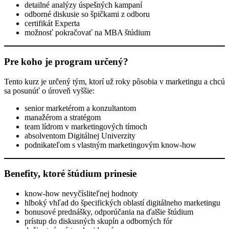
detailné analýzy úspešných kampaní
odborné diskusie so špičkami z odboru
certifikát Experta
možnosť pokračovať na MBA štúdium
Pre koho je program určený?
Tento kurz je určený tým, ktorí už roky pôsobia v marketingu a chcú
sa posunúť o úroveň vyššie:
senior marketérom a konzultantom
manažérom a stratégom
team lídrom v marketingových tímoch
absolventom Digitálnej Univerzity
podnikateľom s vlastným marketingovým know-how
Benefity, ktoré štúdium prinesie
know-how nevyčísliteľnej hodnoty
hlboký vhľad do špecifických oblastí digitálneho marketingu
bonusové prednášky, odporúčania na ďalšie štúdium
prístup do diskusných skupín a odborných fór