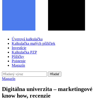
Úverová kalkulačka
Kalkulačka malých pôžičiek
Investície
Kalkulačka PZP
Pôžičky
Poistenie
Magazín
Hľadať
Magazín
Digitálna univerzita – marketingové
know how, recenzie