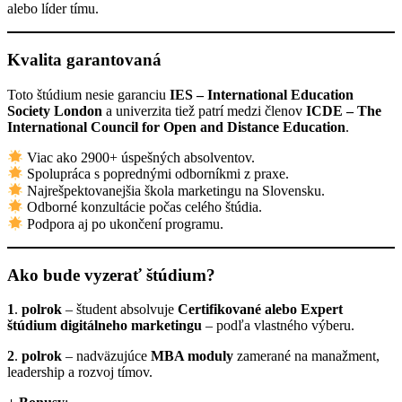
alebo líder tímu.
Kvalita garantovaná
Toto štúdium nesie garanciu
IES – International Education
Society London
a univerzita tiež patrí medzi členov
ICDE – The
International Council for Open and Distance Education
.
Viac ako 2900+ úspešných absolventov.
Spolupráca s poprednými odborníkmi z praxe.
Najrešpektovanejšia škola marketingu na Slovensku.
Odborné konzultácie počas celého štúdia.
Podpora aj po ukončení programu.
Ako bude vyzerať štúdium?
1
.
polrok
– študent absolvuje
Certifikované alebo Expert
štúdium digitálneho marketingu
– podľa vlastného výberu.
2
.
polrok
– nadväzujúce
MBA moduly
zamerané na manažment,
leadership a rozvoj tímov.