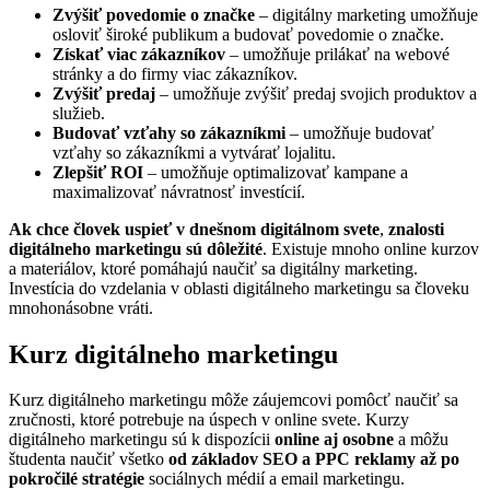
Zvýšiť povedomie o značke
– digitálny marketing umožňuje
osloviť široké publikum a budovať povedomie o značke.
Získať viac zákazníkov
– umožňuje prilákať na webové
stránky a do firmy viac zákazníkov.
Zvýšiť predaj
– umožňuje zvýšiť predaj svojich produktov a
služieb.
Budovať vzťahy so zákazníkmi
– umožňuje budovať
vzťahy so zákazníkmi a vytvárať lojalitu.
Zlepšiť ROI
– umožňuje optimalizovať kampane a
maximalizovať návratnosť investícií.
Ak chce človek uspieť v dnešnom digitálnom svete
,
znalosti
digitálneho marketingu sú dôležité
. Existuje mnoho online kurzov
a materiálov, ktoré pomáhajú naučiť sa digitálny marketing.
Investícia do vzdelania v oblasti digitálneho marketingu sa človeku
mnohonásobne vráti.
Kurz digitálneho marketingu
Kurz digitálneho marketingu môže záujemcovi pomôcť naučiť sa
zručnosti, ktoré potrebuje na úspech v online svete. Kurzy
digitálneho marketingu sú k dispozícii
online aj osobne
a môžu
študenta naučiť všetko
od základov SEO a PPC reklamy až po
pokročilé stratégie
sociálnych médií a email marketingu.