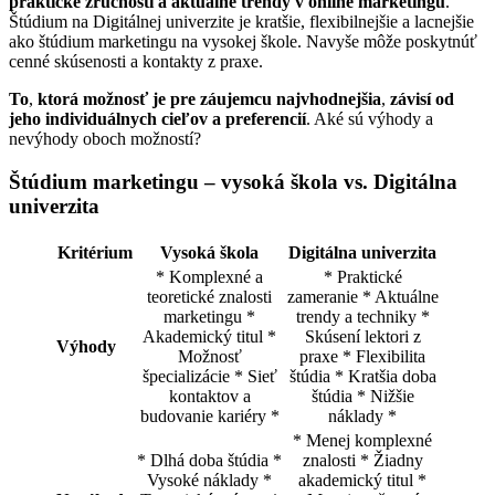
praktické zručnosti a aktuálne trendy v online marketingu
.
Štúdium na Digitálnej univerzite je kratšie, flexibilnejšie a lacnejšie
ako štúdium marketingu na vysokej škole. Navyše môže poskytnúť
cenné skúsenosti a kontakty z praxe.
To
,
ktorá možnosť je pre záujemcu najvhodnejšia
,
závisí od
jeho individuálnych cieľov a preferencií
. Aké sú výhody a
nevýhody oboch možností?
Štúdium marketingu – vysoká škola vs. Digitálna
univerzita
Kritérium
Vysoká škola
Digitálna univerzita
* Komplexné a
* Praktické
teoretické znalosti
zameranie * Aktuálne
marketingu *
trendy a techniky *
Akademický titul *
Skúsení lektori z
Výhody
Možnosť
praxe * Flexibilita
špecializácie * Sieť
štúdia * Kratšia doba
kontaktov a
štúdia * Nižšie
budovanie kariéry *
náklady *
* Menej komplexné
* Dlhá doba štúdia *
znalosti * Žiadny
Vysoké náklady *
akademický titul *