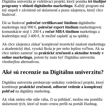
Digitálna univerzita je vzdelávací projekt, ktorý ponúka
tri študijné
programy v oblasti digitálneho marketingu
. Každý program má
iný stupeň v závislosti od skúseností a praxe záujemcu, ktorý chce
študovať.
Dá sa študovať
polročné certifikované štúdium
digitálneho
marketingu stojí 990 €,
polročné expert štúdium
marketingovej
komunikácie stojí 1 200 € a
ročné MBA štúdium
marketingu a
leadershipu stojí 3 400 €. Je možné zaplatiť aj na splátky.
Ak chce záujemca získať komplexné teoretické znalosti marketingu
a akademický titul, vysoká škola je pre neho lepšou voľbou. Ak sa
chce niekto zamerať na
praktické zručnosti a aktuálne trendy v
online marketingu
, potom by mala byť Digitálna univerzita
vhodnejšou alternatívou.
Aké sú recenzie na Digitálnu univerzitu?
Digitálna univerzita predstavuje unikátny vzdelávací projekt, ktorý
kombinuje
praktické zručnosti
,
odborné vedenie a komplexný
pohľad
na digitálny marketing.
Ak však niekto ešte stále váha, či sa prihlásiť, možno mu pomôžu
skúsenosti tých, ktorí už touto cestou prešli na portáli Hashtag.