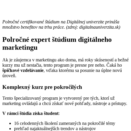
Polročné certifikované štúdium na Digitálnej univerzite prináša
množstvo benefitov na trhu práce. (zdroj: digitalnauniverzita.sk)
Polročné expert štúdium digitálneho
marketingu
Ak je záujemca v marketingu ako doma, má roky skúseností a bežné
kurzy mu už nestačia, tento program je presne pre neho. Čaká ho
špičkové vzdelávanie
, vďaka ktorému sa posunie na úplne novú
úroveň.
Komplexný kurz pre pokročilých
Tento špecializovaný program je vytvorený pre tých, ktorí už
marketing ovládajú a chcú získať nové pohľady, nástroje a prístupy.
V rámci štúdia získa študent
:
16 celodenných školení zameraných na pokročilé témy
prehľad najaktuálnejších trendov a nástrojov