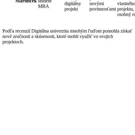
Martinček
študent
digitálny
novými
vlastnéh
MBA
projekt
povinnosťami
projektu,
osobný r
Podľa recenzií Digitálna univerzita mnohým ľuďom pomohla získať
nové zručnosti a skúsenosti, ktoré mohli využiť vo svojich
projektoch.