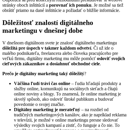
stránky oboch inštitúcií a
porovnať ich ponuku
. Je možné sa tiež
obrátiť priamo na dané inštitúcie a požiadať o bližšie informácie.
Dôležitosť znalostí digitálneho
marketingu v dnešnej dobe
V dnešnom digitálnom svete je znalosť digitálneho marketingu
dôležitá pre úspech v takmer každom odvetví
. Či už ide o
malého podnikateľa, freelancera alebo človeka pracujúceho pre
veľkú firmu, digitálny marketing mu môže pomôcť
osloviť svojich
cieľových zákazníkov a dosiahnuť obchodné ciele
.
Prečo je digitálny marketing taký dôležitý
?
Väčšina ľudí trávi čas online
– ľudia hľadajú produkty a
služby online, komunikujú na sociálnych sieťach a čítajú
online noviny a blogy. To znamená, že online marketing je
skvelý spôsob, ako osloviť široké publikum a budovať
povedomie o svojej značke.
Digitálny marketing je merateľný
– na rozdiel od
tradičných marketingových kanálov, ako je napríklad reklama
v televízii, je možné v online marketingu presne sledovať
výsledky svojich kampaní a zistiť, čo funguje a čo nie. To