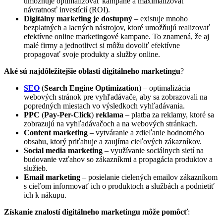
umožňuje optimalizovať kampane a maximalizovať
návratnosť investícií (ROI).
Digitálny marketing je dostupný
– existuje mnoho
bezplatných a lacných nástrojov, ktoré umožňujú realizovať
efektívne online marketingové kampane. To znamená, že aj
malé firmy a jednotlivci si môžu dovoliť efektívne
propagovať svoje produkty a služby online.
Aké sú najdôležitejšie oblasti digitálneho marketingu
?
SEO
(
Search Engine Optimization
) – optimalizácia
webových stránok pre vyhľadávače, aby sa zobrazovali na
popredných miestach vo výsledkoch vyhľadávania.
PPC
(
Pay-Per-Click
)
reklama
– platba za reklamy, ktoré sa
zobrazujú na vyhľadávačoch a na webových stránkach.
Content marketing
– vytváranie a zdieľanie hodnotného
obsahu, ktorý priťahuje a zaujíma cieľových zákazníkov.
Social media marketing
– využívanie sociálnych sietí na
budovanie vzťahov so zákazníkmi a propagácia produktov a
služieb.
Email marketing
– posielanie cielených emailov zákazníkom
s cieľom informovať ich o produktoch a službách a podnietiť
ich k nákupu.
Získanie znalostí digitálneho marketingu môže pomôcť
: