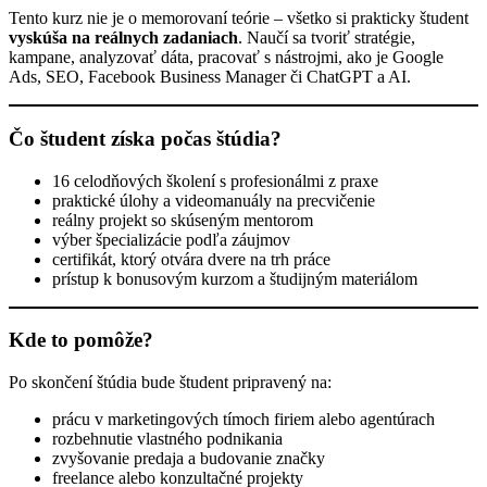
Tento kurz nie je o memorovaní teórie – všetko si prakticky študent
vyskúša na reálnych zadaniach
. Naučí sa tvoriť stratégie,
kampane, analyzovať dáta, pracovať s nástrojmi, ako je Google
Ads, SEO, Facebook Business Manager či ChatGPT a AI.
Čo študent získa počas štúdia?
16 celodňových školení s profesionálmi z praxe
praktické úlohy a videomanuály na precvičenie
reálny projekt so skúseným mentorom
výber špecializácie podľa záujmov
certifikát, ktorý otvára dvere na trh práce
prístup k bonusovým kurzom a študijným materiálom
Kde to pomôže?
Po skončení štúdia bude študent pripravený na:
prácu v marketingových tímoch firiem alebo agentúrach
rozbehnutie vlastného podnikania
zvyšovanie predaja a budovanie značky
freelance alebo konzultačné projekty