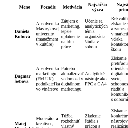
Najväčšia
Najvä
Meno
Pozadie
Motivácia
výzva
prín
Rekvalifi
Záujem o
Učenie sa
Absolventka
získanie 
marketing,
analytických
Masarykovej
a zamest
Daniela
lepšie
tém a
univerzity
v market
Kubová
uplatnenie
organizácia
(manažment
vďaka
na trhu
štúdia v
v kultúre)
kontakto
práce
sobotu
školu
Získanie
prehľadu
Absolventka
Potreba
orientáci
marketingu
aktualizovať
Analytické
digitáln
Dagmar
(FM UK),
vedomosti v
nástroje ako
svete,
Šebová
podnikateľka
digitálnom
PPC a GA4
schopnos
vo vinárstve
marketingu
riadiť a
komunik
s odborn
Získanie
Túžba
Zladenie
konkrétn
Moderátor a
rozbehnúť
štúdia s
nástrojov
Matej
kreatívec,
vlastný
prácou a
realizáci