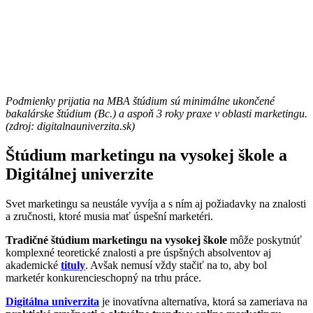
Podmienky prijatia na MBA štúdium sú minimálne ukončené
bakalárske štúdium (Bc.) a aspoň 3 roky praxe v oblasti marketingu.
(zdroj: digitalnauniverzita.sk)
Štúdium marketingu na vysokej škole a
Digitálnej univerzite
Svet marketingu sa neustále vyvíja a s ním aj požiadavky na znalosti
a zručnosti, ktoré musia mať úspešní marketéri.
Tradičné štúdium marketingu na vysokej škole
môže poskytnúť
komplexné teoretické znalosti a pre úspšných absolventov aj
akademické
tituly
. Avšak nemusí vždy stačiť na to, aby bol
marketér konkurencieschopný na trhu práce.
Digitálna univerzita
je inovatívna alternatíva, ktorá sa zameriava na