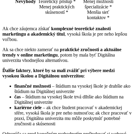
Nevýhody
Teoretický prístup *
Menej možností
Menej praktických
špecializácie *
skúseností *
Menšia sieť
kontaktov *
Ak chce záujemca získať
komplexné teoretické znalosti
marketingu a akademický titul
, vysoká škola je pre neho lepšou
voľbou.
Ak sa chce niekto zamerať na
praktické zručnosti a aktuálne
trendy v online marketingu
, potom by mala byť Digitálna
univerzita vhodnejšou alternatívou.
Ďalšie faktory
,
ktoré by sa mali zvážiť pri výbere medzi
vysokou školou a Digitálnou univerzitou
:
finančné možnosti
– štúdium na vysokej škole je drahšie ako
štúdium na Digitálnej univerzite
čas
– štúdium na vysokej škole trvá dlhšie ako štúdium na
Digitálnej univerzite
kariérne ciele
– ak chce študent pracovať v akademickej
sfére, vysoká škola je pre neho nutnosťou; ak chce pracovať v
praxi, Digitálna univerzita mu môže poskytnúť potrebné
zručnosti a skúsenosti
Odporúča sa pred konečným rozhodnutím preštudovať si webové