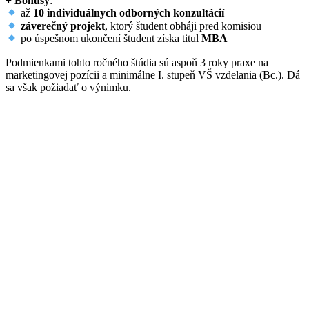
+ Bonusy
:
až
10 individuálnych odborných konzultácií
záverečný projekt
, ktorý študent obháji pred komisiou
po úspešnom ukončení študent získa titul
MBA
Podmienkami tohto ročného štúdia sú aspoň 3 roky praxe na
marketingovej pozícii a minimálne I. stupeň VŠ vzdelania (Bc.). Dá
sa však požiadať o výnimku.