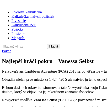
Úverová kalkulačka
Kalkulačka malých pôžičiek
Investície
Kalkulačka PZP
Pôžičky
Poistenie
Magazín
Hľadať
Poker
Najlepší hráči pokru – Vanessa Selbst
Na PokerStars Caribbean Adventure (PCA) 2013 sa po víťazstve v tur
Obsadila nielen prvé miesto za 1 424 420 $ ale najviac ju tento úspec
Behom desiatich rokov transformovala táto Newyorčanka svoju lásku k
titulom, ktorý sa objavil na jej rekordnom zozname úspechov.
Newyorská rodáčka
Vanessa Selbst
(9.7.1984) je považovaná za sve