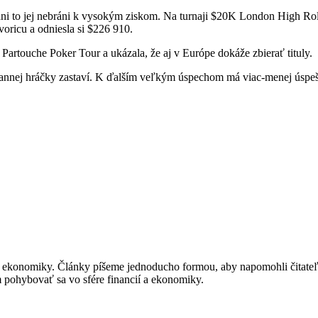
 ani to jej nebráni k vysokým ziskom. Na turnaji $20K London High Rol
voricu a odniesla si $226 910.
Partouche Poker Tour a ukázala, že aj v Európe dokáže zbierať tituly.
strannej hráčky zastaví. K ďalším veľkým úspechom má viac-menej úspe
í a ekonomiky. Články píšeme jednoducho formou, aby napomohli čitat
m pohybovať sa vo sfére financií a ekonomiky.