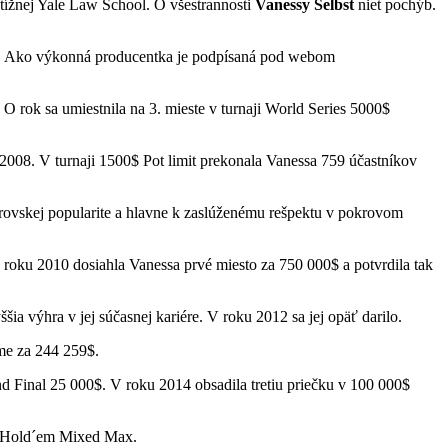
stížnej Yale Law School. O všestrannosti
Vanessy Selbst
niet pochýb.
gby. Ako výkonná producentka je podpísaná pod webom
O rok sa umiestnila na 3. mieste v turnaji World Series 5000$
2008. V turnaji 1500$ Pot limit prekonala Vanessa 759 účastníkov
brovskej popularite a hlavne k zaslúženému rešpektu v pokrovom
oku 2010 dosiahla Vanessa prvé miesto za 750 000$ a potvrdila tak
 výhra v jej súčasnej kariére. V roku 2012 sa jej opäť darilo.
me za 244 259$.
d Final 25 000$. V roku 2014 obsadila tretiu priečku v 100 000$
it Hold´em Mixed Max.