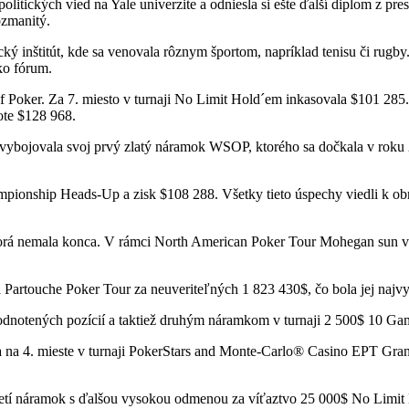
litických vied na Yale univerzite a odniesla si ešte ďalší diplom z pre
ozmanitý.
ický inštitút, kde sa venovala rôznym športom, napríklad tenisu či ru
ko fórum.
f Poker. Za 7. miesto v turnaji No Limit Hold´em inkasovala $101 285. 
ote $128 968.
i vybojovala svoj prvý zlatý náramok WSOP, ktorého sa dočkala v roku 
ampionship Heads-Up a zisk $108 288. Všetky tieto úspechy viedli k o
rá nemala konca. V rámci North American Poker Tour Mohegan sun v r
touche Poker Tour za neuveriteľných 1 823 430$, čo bola jej najvyššia
dnotených pozícií a taktiež druhým náramkom v turnaji 2 500$ 10 Ga
a na 4. mieste v turnaji PokerStars and Monte-Carlo® Casino EPT Gran
j tretí náramok s ďalšou vysokou odmenou za víťaztvo 25 000$ No Lim