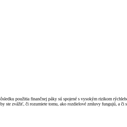
edku použitia finančnej páky sú spojené s vysokým rizikom rýchleho v
y ste zvážiť, či rozumiete tomu, ako rozdielové zmluvy fungujú, a či s