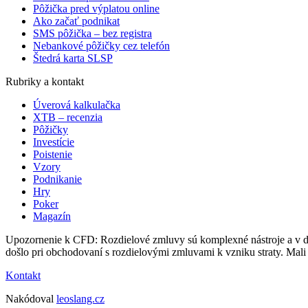
Pôžička pred výplatou online
Ako začať podnikat
SMS pôžička – bez registra
Nebankové pôžičky cez telefón
Štedrá karta SLSP
Rubriky a kontakt
Úverová kalkulačka
XTB – recenzia
Pôžičky
Investície
Poistenie
Vzory
Podnikanie
Hry
Poker
Magazín
Upozornenie k CFD: Rozdielové zmluvy sú komplexné nástroje a v dôsl
došlo pri obchodovaní s rozdielovými zmluvami k vzniku straty. Mali b
Kontakt
Nakódoval
leoslang.cz