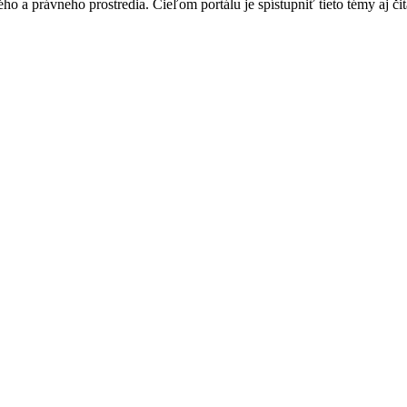
o a právneho prostredia. Cieľom portálu je spístupniť tieto témy aj čit