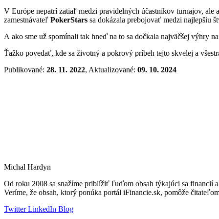
V Európe nepatrí zatiaľ medzi pravidelných účastníkov turnajov, ale
zamestnávateľ
PokerStars
sa dokázala prebojovať medzi najlepšiu št
A ako sme už spomínali tak hneď na to sa dočkala najväčšej výhry na 
Ťažko povedať, kde sa životný a pokrový príbeh tejto skvelej a vše
Publikované:
28. 11. 2022
, Aktualizované:
09. 10. 2024
Michal Hardyn
Od roku 2008 sa snažíme priblížiť ľuďom obsah týkajúci sa financi
Veríme, že obsah, ktorý ponúka portál iFinancie.sk, pomôže čitateľo
Twitter
LinkedIn
Blog