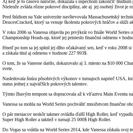
Aj keď je to časovo náročné, dokázala s úspechom zakončiť štúdium po
Nielenže zvláda rôzne pokrové disciplíny, ale aj jej osobný život je r
Pred štúdiom na Yale univerzite navštevovala Massachusettský techn
DeucesCracked, ktorý sa venuje školeniu pokrových hráčov a slúži a
V roku 2006 sa Vanessa objavila po prvýkrát vo finále World Series o
Championship Heads-up, ktoré jej prinieslo finančnú odmenu v hodn
Hneď po tom sa jej splnil jej dlho očakávaný sen, keď v roku 2008 s
a získala titul aj odmenu v hodnote 227 993$.
O tom, že sa Vanesse darilo, dokazovalo aj 3. miesto na $10 000 Ch
svete.
Nasledovala šnúra pôsobivých výkonov v turnajoch naprieč USA, kto
status jednej z najväčších pokrových talentov.
Týmto žhavým tempom sa dopracovala až k víťaztvu Main Eventu na Par
Vanessa sa mohla na World Series pochváliť množstvom finančne oho
O pár mesiacov neskôr takmer ovládla ďalší High Roller, keď vypadl
Super High Roller a taktiež v turnaji 25 000$ High Roller.
Do Vegas sa vrátila na World Series 2014, kde Vanessa získala svo