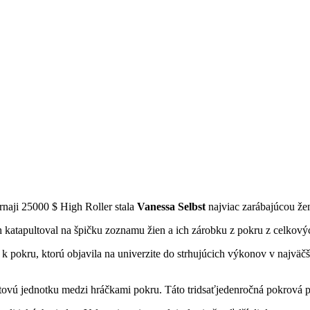
naji 25000 $ High Roller stala
Vanessa Selbst
najviac zarábajúcou že
h katapultoval na špičku zoznamu žien a ich zárobku z pokru z celkovýc
 pokru, ktorú objavila na univerzite do strhujúcich výkonov v najväčš
tovú jednotku medzi hráčkami pokru. Táto tridsaťjedenročná pokrová p