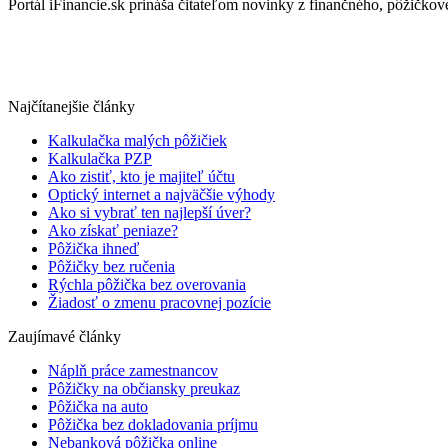
Portál iFinancie.sk prináša čitateľom novinky z finančného, pôžičkovéh
Najčítanejšie články
Kalkulačka malých pôžičiek
Kalkulačka PZP
Ako zistiť, kto je majiteľ účtu
Optický internet a najväčšie výhody
Ako si vybrať ten najlepší úver?
Ako získať peniaze?
Pôžička ihneď
Pôžičky bez ručenia
Rýchla pôžička bez overovania
Žiadosť o zmenu pracovnej pozície
Zaujímavé články
Náplň práce zamestnancov
Pôžičky na občiansky preukaz
Pôžička na auto
Pôžička bez dokladovania príjmu
Nebanková pôžička online