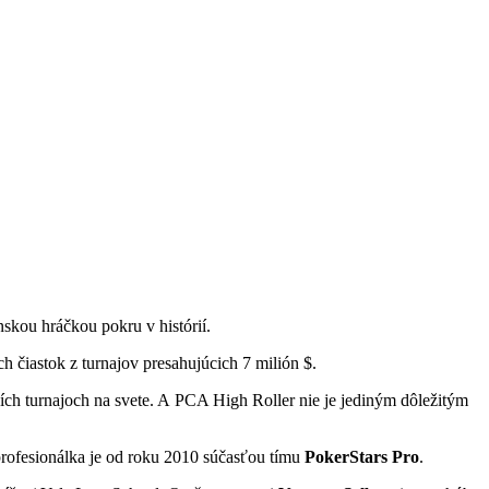
nskou hráčkou pokru v histórií.
h čiastok z turnajov presahujúcich 7 milión $.
ích turnajoch na svete. A PCA High Roller nie je jediným dôležitým
rofesionálka je od roku 2010 súčasťou tímu
PokerStars
Pro
.