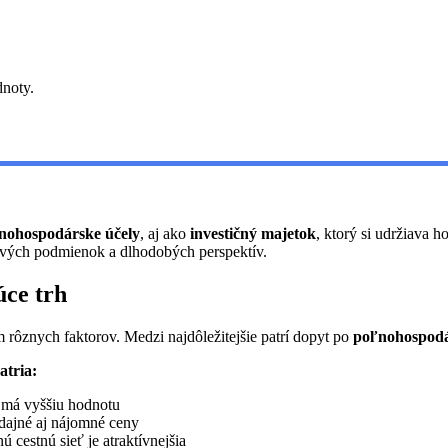
dnoty.
ľnohospodárske účely
, aj ako
investičný majetok
, ktorý si udržiava 
ových podmienok a dlhodobých perspektív.
úce trh
rôznych faktorov. Medzi najdôležitejšie patrí dopyt po
poľnohospodá
atria:
r má vyššiu hodnotu
edajné aj nájomné ceny
cestnú sieť je atraktívnejšia