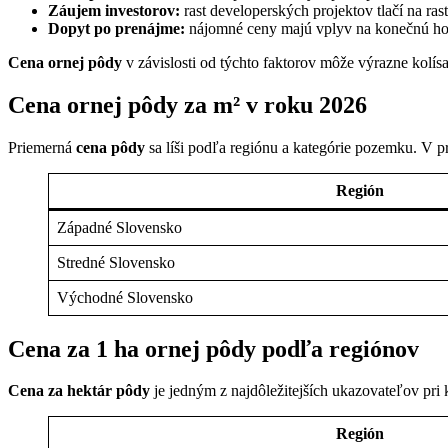
Záujem investorov:
rast developerských projektov tlačí na ras
Dopyt po prenájme:
nájomné ceny majú vplyv na konečnú ho
Cena ornej pôdy
v závislosti od týchto faktorov môže výrazne kolís
Cena ornej pôdy za m² v roku 2026
Priemerná
cena pôdy
sa líši podľa regiónu a kategórie pozemku. V p
Región
Západné Slovensko
Stredné Slovensko
Východné Slovensko
Cena za 1 ha ornej pôdy podľa regiónov
Cena za hektár pôdy
je jedným z najdôležitejších ukazovateľov pr
Región