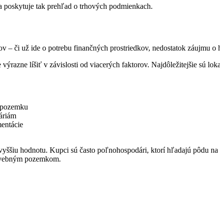
a poskytuje tak prehľad o trhových podmienkach.
ov – či už ide o potrebu finančných prostriedkov, nedostatok záujmu o
výrazne líšiť v závislosti od viacerých faktorov. Najdôležitejšie sú loka
 pozemku
áriám
mentácie
 vyššiu hodnotu. Kupci sú často poľnohospodári, ktorí hľadajú pôdu na r
stavebným pozemkom.