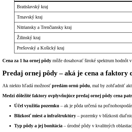
Bratislavský kraj
Trnavský kraj
Nitriansky a Trenčiansky kraj
Žilinský kraj
Prešovský a Košický kraj
Cena za 1 ha ornej pôdy
môže dosahovať široké spektrum hodnôt v zá
Predaj ornej pôdy – aká je cena a faktory
Ak niekto hľadá možnosť
predám ornú pôdu
, mal by zohľadniť ak
Medzi dôležité faktory ovplyvňujúce predaj ornej pôdy cena patr
Účel využitia pozemku
– ak je pôda určená na poľnohospodárs
Blízkosť miest a infraštruktúry
– pozemky v blízkosti diaľnic,
Typ pôdy a jej bonitácia
– úrodné pôdy v kvalitných oblastia