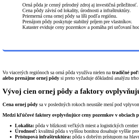
Orná pôda je cenný prírodný zdroj aj investičná príležitosť.
Cena pôdy závisí od lokality, úrodnosti a infraštruktúry.
Priemerná cena ornej pôdy sa líši podľa regiónu.
Prenájom pôdy poskytuje stabilný príjem pre vlastníkov.
Kataster eviduje ceny pozemkov a pomáha pri určovaní ho
Vo viacerých regiónoch sa orná pôda využíva nielen na
tradičné po
alebo prenájme ornej pôdy
si preto vyžaduje dôkladnú analýzu trh
Vývoj cien ornej pôdy a faktory ovplyvňuj
Cena ornej pôdy
sa v posledných rokoch neustále mení pod vplyvom 
Medzi kľúčové faktory ovplyvňujúce ceny pozemkov v obciach p
Lokalita:
pôda v blízkosti veľkých miest a logistických centie
Úrodnosť:
kvalitná pôda s vyššou bonitou dosahuje vyššie pr
Prístupová infraštruktúra:
pôda s dobrým prístupom na hlavnú 