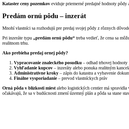
Kataster ceny pozemkov
eviduje priemerné predajné hodnoty pôdy 
Predám ornú pôdu – inzerát
Mnohí vlastníci sa rozhodujú pre predaj svojej pôdy z rôznych dôvod
Pri inzeráte typu
„predám ornú pôdu“
treba vedieť, že cena sa môže 
realitnom trhu.
Ako prebieha predaj ornej pôdy?
Vypracovanie znaleckého posudku
– odhad trhovej hodnoty
Vyhľadanie kupcov
– inzeráty alebo ponuka realitným kancel
Administratívne kroky
– zápis do katastra a vybavenie doku
Finálne vysporiadanie
– prevod vlastníckych práv
Orná pôda v blízkosti miest
alebo logistických centier má spravidla
očakávajú, že sa v budúcnosti zmení územný plán a pôda sa stane 