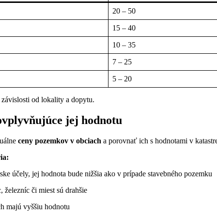
20 – 50
15 – 40
10 – 35
7 – 25
5 – 20
vislosti od lokality a dopytu.
 ovplyvňujúce jej hodnotu
tuálne
ceny pozemkov v obciach
a porovnať ich s hodnotami v katastr
ia:
ke účely, jej hodnota bude nižšia ako v prípade stavebného pozemku
 železníc či miest sú drahšie
ch majú vyššiu hodnotu