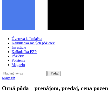
Úverová kalkulačka
Kalkulačka malých pôžičiek
Investície
Kalkulačka PZP
Pôžičky
Poistenie
Magazín
Hľadať
Magazín
Orná pôda – prenájom, predaj, cena poze