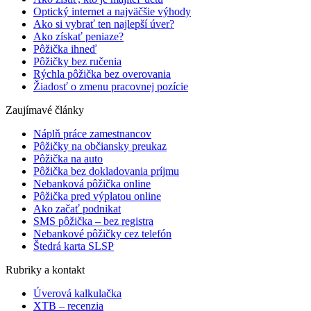
Optický internet a najväčšie výhody
Ako si vybrať ten najlepší úver?
Ako získať peniaze?
Pôžička ihneď
Pôžičky bez ručenia
Rýchla pôžička bez overovania
Žiadosť o zmenu pracovnej pozície
Zaujímavé články
Náplň práce zamestnancov
Pôžičky na občiansky preukaz
Pôžička na auto
Pôžička bez dokladovania príjmu
Nebanková pôžička online
Pôžička pred výplatou online
Ako začať podnikat
SMS pôžička – bez registra
Nebankové pôžičky cez telefón
Štedrá karta SLSP
Rubriky a kontakt
Úverová kalkulačka
XTB – recenzia