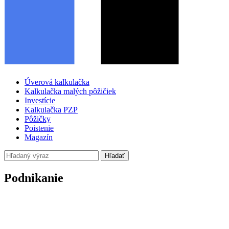
Úverová kalkulačka
Kalkulačka malých pôžičiek
Investície
Kalkulačka PZP
Pôžičky
Poistenie
Magazín
Hľadať
Podnikanie