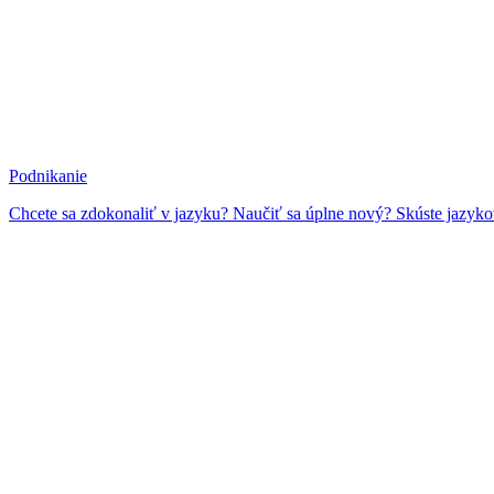
Podnikanie
Chcete sa zdokonaliť v jazyku? Naučiť sa úplne nový? Skúste jazyk