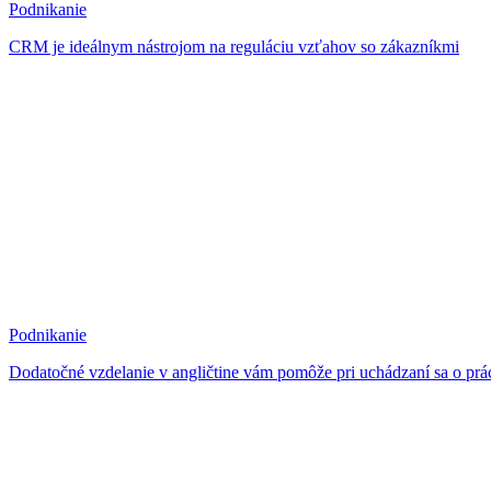
Podnikanie
CRM je ideálnym nástrojom na reguláciu vzťahov so zákazníkmi
Podnikanie
Dodatočné vzdelanie v angličtine vám pomôže pri uchádzaní sa o prá