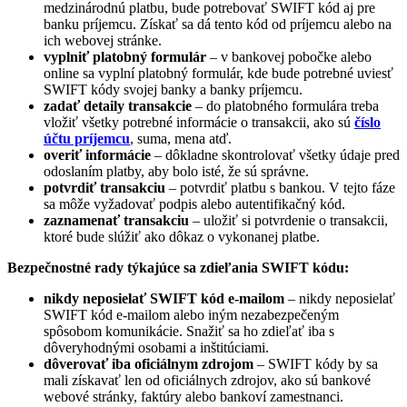
medzinárodnú platbu, bude potrebovať SWIFT kód aj pre
banku príjemcu. Získať sa dá tento kód od príjemcu alebo na
ich webovej stránke.
vyplniť platobný formulár
– v bankovej pobočke alebo
online sa vyplní platobný formulár, kde bude potrebné uviesť
SWIFT kódy svojej banky a banky príjemcu.
zadať detaily transakcie
– do platobného formulára treba
vložiť všetky potrebné informácie o transakcii, ako sú
číslo
účtu príjemcu
, suma, mena atď.
overiť informácie
– dôkladne skontrolovať všetky údaje pred
odoslaním platby, aby bolo isté, že sú správne.
potvrdiť transakciu
– potvrdiť platbu s bankou. V tejto fáze
sa môže vyžadovať podpis alebo autentifikačný kód.
zaznamenať transakciu
– uložiť si potvrdenie o transakcii,
ktoré bude slúžiť ako dôkaz o vykonanej platbe.
Bezpečnostné rady týkajúce sa zdieľania SWIFT kódu:
nikdy neposielať SWIFT kód e-mailom
– nikdy neposielať
SWIFT kód e-mailom alebo iným nezabezpečeným
spôsobom komunikácie. Snažiť sa ho zdieľať iba s
dôveryhodnými osobami a inštitúciami.
dôverovať iba oficiálnym zdrojom
– SWIFT kódy by sa
mali získavať len od oficiálnych zdrojov, ako sú bankové
webové stránky, faktúry alebo bankoví zamestnanci.