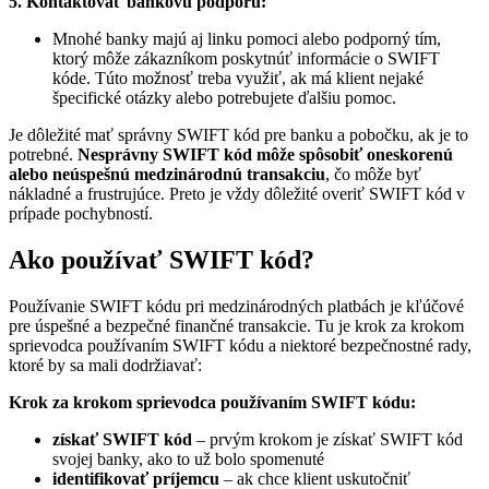
5. Kontaktovať bankovú podporu:
Mnohé banky majú aj linku pomoci alebo podporný tím,
ktorý môže zákazníkom poskytnúť informácie o SWIFT
kóde. Túto možnosť treba využiť, ak má klient nejaké
špecifické otázky alebo potrebujete ďalšiu pomoc.
Je dôležité mať správny SWIFT kód pre banku a pobočku, ak je to
potrebné.
Nesprávny SWIFT kód môže spôsobiť oneskorenú
alebo neúspešnú medzinárodnú transakciu
, čo môže byť
nákladné a frustrujúce. Preto je vždy dôležité overiť SWIFT kód v
prípade pochybností.
Ako používať SWIFT kód?
Používanie SWIFT kódu pri medzinárodných platbách je kľúčové
pre úspešné a bezpečné finančné transakcie. Tu je krok za krokom
sprievodca používaním SWIFT kódu a niektoré bezpečnostné rady,
ktoré by sa mali dodržiavať:
Krok za krokom sprievodca používaním SWIFT kódu:
získať SWIFT kód
– prvým krokom je získať SWIFT kód
svojej banky, ako to už bolo spomenuté
identifikovať príjemcu
– ak chce klient uskutočniť