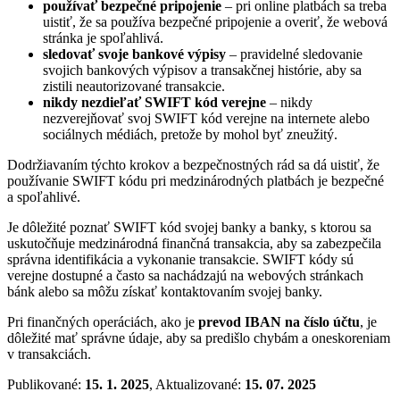
používať bezpečné pripojenie
– pri online platbách sa treba
uistiť, že sa používa bezpečné pripojenie a overiť, že webová
stránka je spoľahlivá.
sledovať svoje bankové výpisy
– pravidelné sledovanie
svojich bankových výpisov a transakčnej histórie, aby sa
zistili neautorizované transakcie.
nikdy nezdieľať SWIFT kód verejne
– nikdy
nezverejňovať svoj SWIFT kód verejne na internete alebo
sociálnych médiách, pretože by mohol byť zneužitý.
Dodržiavaním týchto krokov a bezpečnostných rád sa dá uistiť, že
používanie SWIFT kódu pri medzinárodných platbách je bezpečné
a spoľahlivé.
Je dôležité poznať SWIFT kód svojej banky a banky, s ktorou sa
uskutočňuje medzinárodná finančná transakcia, aby sa zabezpečila
správna identifikácia a vykonanie transakcie. SWIFT kódy sú
verejne dostupné a často sa nachádzajú na webových stránkach
bánk alebo sa môžu získať kontaktovaním svojej banky.
Pri finančných operáciách, ako je
prevod IBAN na číslo účtu
, je
dôležité mať správne údaje, aby sa predišlo chybám a oneskoreniam
v transakciách.
Publikované:
15. 1. 2025
, Aktualizované:
15. 07. 2025