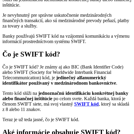
inštitúcie.
Je nevyhnutný pre správne uskutočnenie medzinárodných
finančných transakcií, ako sú medzinárodné prevody peňazí, platby
za tovary a služby.
Banky používajú SWIFT kód na vzájomnú komunikáciu a výmenu
informácií prostredníctvom systému SWIFT.
Čo je SWIFT kód?
Čo je SWIFT kód? Je známy aj ako BIC (Bank Identifier Code)
alebo SWIFT (Society for Worldwide Interbank Financial
Telecommunication) kód, je
jedinečný alfanumerický
identifikátor používaný v medzinárodnom bankovníctve
.
Tento kód slúži na
jednoznačnú identifikáciu konkrétnej banky
alebo finančnej inštitúcie
po celom svete. Každá banka, ktorá je
členom SWIFT siete, má svoj vlastný
SWIFT kód
, ktorý sa skladá
z 8 alebo 11 znakov.
Teraz je už teda jasné, čo je SWIFT kód.
Aké informácie obsahuje SWIFT kód?