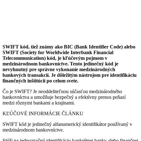
SWIFT kód, tiež známy ako BIC (Bank Identifier Code) alebo
SWIFT (Society for Worldwide Interbank Financial
Telecommunication) kód, je kľúčovým pojmom v
medzinárodnom bankovníctve. Tento jedinečný kód je
nevyhnutný pre správne vykonanie medzinárodných
bankových transakcií. Je dôležitým nástrojom pre identifikáciu
finančných inštitúcií po celom svete.
Čo je SWIFT? Je neoddeliteľnou súčasťou medzinárodného
bankovníctva a umožňuje bezpečný a efektívny prenos peňazí
medzi rôznymi bankami a krajinami.
KĽÚČOVÉ INFORMÁCIE ČLÁNKU
SWIFT kód je jedinečný alfanumerický identifikátor používaný v
medzinárodnom bankovníctve.
Slúži na jednoznačnú identifikáciu konkrétnej banky alebo finančnej