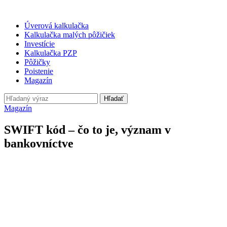
Úverová kalkulačka
Kalkulačka malých pôžičiek
Investície
Kalkulačka PZP
Pôžičky
Poistenie
Magazín
Hľadať
Magazín
SWIFT kód – čo to je, význam v
bankovníctve