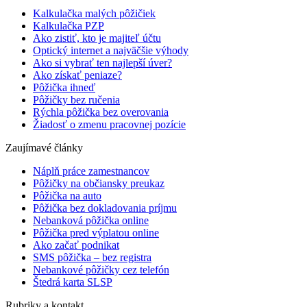
Kalkulačka malých pôžičiek
Kalkulačka PZP
Ako zistiť, kto je majiteľ účtu
Optický internet a najväčšie výhody
Ako si vybrať ten najlepší úver?
Ako získať peniaze?
Pôžička ihneď
Pôžičky bez ručenia
Rýchla pôžička bez overovania
Žiadosť o zmenu pracovnej pozície
Zaujímavé články
Náplň práce zamestnancov
Pôžičky na občiansky preukaz
Pôžička na auto
Pôžička bez dokladovania príjmu
Nebanková pôžička online
Pôžička pred výplatou online
Ako začať podnikat
SMS pôžička – bez registra
Nebankové pôžičky cez telefón
Štedrá karta SLSP
Rubriky a kontakt