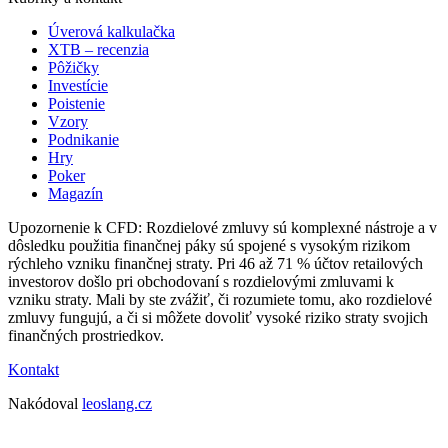
Úverová kalkulačka
XTB – recenzia
Pôžičky
Investície
Poistenie
Vzory
Podnikanie
Hry
Poker
Magazín
Upozornenie k CFD: Rozdielové zmluvy sú komplexné nástroje a v
dôsledku použitia finančnej páky sú spojené s vysokým rizikom
rýchleho vzniku finančnej straty. Pri 46 až 71 % účtov retailových
investorov došlo pri obchodovaní s rozdielovými zmluvami k
vzniku straty. Mali by ste zvážiť, či rozumiete tomu, ako rozdielové
zmluvy fungujú, a či si môžete dovoliť vysoké riziko straty svojich
finančných prostriedkov.
Kontakt
Nakódoval
leoslang.cz