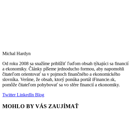
Michal Hardyn
Od roku 2008 sa snažíme priblížiť ľuďom obsah týkajúci sa financií
a ekonomiky. Články píšeme jednoducho formou, aby napomohli
čitateľom orientovať sa v pojmoch finančného a ekonomického
slovníka. Veríme, že obsah, ktorý ponúka portál iFinancie.sk,
pomôže čitateľom pohybovať sa vo sfére financií a ekonomiky.
Twitter
LinkedIn
Blog
MOHLO BY VÁS ZAUJÍMAŤ