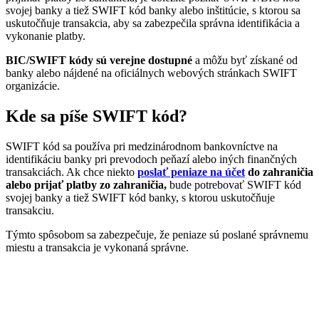
svojej banky a tiež SWIFT kód banky alebo inštitúcie, s ktorou sa
uskutočňuje transakcia, aby sa zabezpečila správna identifikácia a
vykonanie platby.
BIC/SWIFT kódy sú verejne dostupné
a môžu byť získané od
banky alebo nájdené na oficiálnych webových stránkach SWIFT
organizácie.
Kde sa píše SWIFT kód?
SWIFT kód sa používa pri medzinárodnom bankovníctve na
identifikáciu banky pri prevodoch peňazí alebo iných finančných
transakciách. Ak chce niekto
poslať peniaze na účet
do zahraničia
alebo prijať platby zo zahraničia,
bude potrebovať SWIFT kód
svojej banky a tiež SWIFT kód banky, s ktorou uskutočňuje
transakciu.
Týmto spôsobom sa zabezpečuje, že peniaze sú poslané správnemu
miestu a transakcia je vykonaná správne.