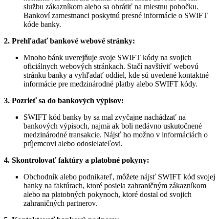
službu zákazníkom alebo sa obrátiť na miestnu pobočku.
Bankoví zamestnanci poskytnú presné informácie o SWIFT
kóde banky.
2. Prehľadať bankové webové stránky:
Mnoho bánk uverejňuje svoje SWIFT kódy na svojich
oficiálnych webových stránkach. Stačí navštíviť webovú
stránku banky a vyhľadať oddiel, kde sú uvedené kontaktné
informácie pre medzinárodné platby alebo SWIFT kódy.
3. Pozrieť sa do bankových výpisov:
SWIFT kód banky by sa mal zvyčajne nachádzať na
bankových výpisoch, najmä ak boli nedávno uskutočnené
medzinárodné transakcie. Nájsť ho možno v informáciách o
príjemcovi alebo odosielateľovi.
4. Skontrolovať faktúry a platobné pokyny:
Obchodník alebo podnikateľ, môžete nájsť SWIFT kód svojej
banky na faktúrach, ktoré posiela zahraničným zákazníkom
alebo na platobných pokynoch, ktoré dostal od svojich
zahraničných partnerov.