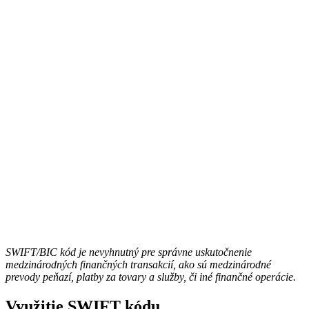
SWIFT/BIC kód je nevyhnutný pre správne uskutočnenie
medzinárodných finančných transakcií, ako sú medzinárodné
prevody peňazí, platby za tovary a služby, či iné finančné operácie.
Využitie SWIFT kódu