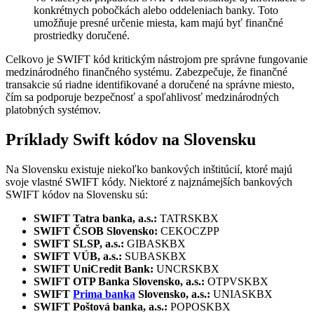
konkrétnych pobočkách alebo oddeleniach banky. Toto
umožňuje presné určenie miesta, kam majú byť finančné
prostriedky doručené.
Celkovo je SWIFT kód kritickým nástrojom pre správne fungovanie
medzinárodného finančného systému. Zabezpečuje, že finančné
transakcie sú riadne identifikované a doručené na správne miesto,
čím sa podporuje bezpečnosť a spoľahlivosť medzinárodných
platobných systémov.
Príklady Swift kódov na Slovensku
Na Slovensku existuje niekoľko bankových inštitúcií, ktoré majú
svoje vlastné SWIFT kódy. Niektoré z najznámejších bankových
SWIFT kódov na Slovensku sú:
SWIFT
Tatra banka, a.s.:
TATRSKBX
SWIFT
ČSOB Slovensko:
CEKOCZPP
SWIFT
SLSP, a.s.:
GIBASKBX
SWIFT
VÚB, a.s.:
SUBASKBX
SWIFT
UniCredit Bank:
UNCRSKBX
SWIFT
OTP Banka Slovensko, a.s.:
OTPVSKBX
SWIFT
Prima banka
Slovensko, a.s.:
UNIASKBX
SWIFT
Poštová banka, a.s.:
POPOSKBX