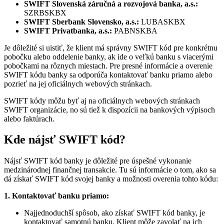
SWIFT
Slovenská záručná a rozvojová banka, a.s.:
SZRBSKBX
SWIFT
Sberbank Slovensko, a.s.:
LUBASKBX
SWIFT
Privatbanka, a.s.:
PABNSKBA
Je dôležité si uistiť, že klient má správny SWIFT kód pre konkrétnu
pobočku alebo oddelenie banky, ak ide o veľkú banku s viacerými
pobočkami na rôznych miestach. Pre presné informácie a overenie
SWIFT kódu banky sa odporúča kontaktovať banku priamo alebo
pozrieť na jej oficiálnych webových stránkach.
SWIFT kódy môžu byť aj na oficiálnych webových stránkach
SWIFT organizácie, no sú tiež k dispozícii na bankových výpisoch
alebo faktúrach.
Kde nájsť SWIFT kód?
Nájsť SWIFT kód banky je dôležité pre úspešné vykonanie
medzinárodnej finančnej transakcie. Tu sú informácie o tom, ako sa
dá získať SWIFT kód svojej banky a možnosti overenia tohto kódu:
1. Kontaktovať banku priamo:
Najjednoduchší spôsob, ako získať SWIFT kód banky, je
kontaktovať samotnú banku. Klient môže zavolať na ich