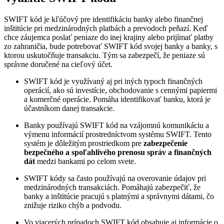
SWIFT kód je kľúčový pre identifikáciu banky alebo finančnej
inštitúcie pri medzinárodných platbách a prevodoch peňazí. Keď
chce záujemca poslať peniaze do inej krajiny alebo prijímať platby
zo zahraničia, bude potrebovať SWIFT kód svojej banky a banky, s
ktorou uskutočňuje transakciu. Tým sa zabezpečí, že peniaze sú
správne doručené na cieľový účet.
SWIFT kód je využívaný aj pri iných typoch finančných
operácií, ako sú investície, obchodovanie s cennými papiermi
a komerčné operácie. Pomáha identifikovať banku, ktorá je
účastníkom danej transakcie.
Banky používajú SWIFT kód na vzájomnú komunikáciu a
výmenu informácií prostredníctvom systému SWIFT. Tento
systém je dôležitým prostriedkom pre
zabezpečenie
bezpečného a spoľahlivého prenosu správ a finančných
dát
medzi bankami po celom svete.
SWIFT kódy sa často používajú na overovanie údajov pri
medzinárodných transakciách. Pomáhajú zabezpečiť, že
banky a inštitúcie pracujú s platnými a správnymi dátami, čo
znižuje riziko chýb a podvodu.
Vo viacerých prípadoch SWIFT kód obsahuje aj informácie o