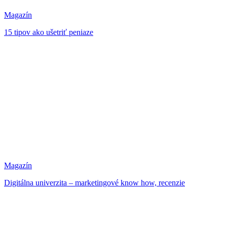
Magazín
15 tipov ako ušetriť peniaze
Magazín
Digitálna univerzita – marketingové know how, recenzie