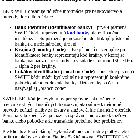
BIC/SWIFT obsahuje dôležité informácie pre bankovníctvo a
prevody. Ide o tieto údaje:
Bank Identifier (Identifikátor banky)
– prvé 4 písmená
SWIFT kódu reprezentujú
kód banky
alebo finančnej
inštitúcie. Tieto písmená jednoznačne identifikujú príslušnú
banku na medzinárodnej úrovni.
Krajina (Country Code)
– dve písmená nasledujúce po
identifikátore banky reprezentujú kód krajiny, v ktorej sa
banka nachádza. Tieto kódy sú v súlade s normou ISO 3166-
1 alpha-2 pre krajiny.
Lokálny identifikátor (Location Code)
– posledné písmená
SWIFT kódu môžu byť voliteľné a reprezentujú konkrétne
pobočky alebo oddelenia banky. Tieto znaky sa často
nazývajú aj „branch code“.
SWIFT/BIC kód je nevyhnutný pre správne uskutočnenie
medzinárodných finančných transakcií, ako sú medzinárodné
prevody peňazí, platby za tovary a služby, či iné finančné operácie.
Pomáha zabezpečiť, že peniaze sú správne smerované k cieľovej
banke alebo pobočke a že transakcia prebehne bez problémov.
Pre klientov, ktorí plánujú vykonávať medzinárodné platby alebo
prijímať platby zo zahraničia, je dôležité poznať SWIFT/BIC kód