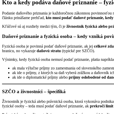
Kto a kedy podáva daňové priznanie – fyz
Podanie daňového priznania je každoročnou zákonnou povinnosťou mn
článku prinášame prehľad,
kto musí podať daňové priznanie, kedy
Kľúčové sú aj rozdiely medzi tým, či je
živnostník fyzická alebo pr
Daňové priznanie a fyzická osoba – kedy vzniká pov
Fyzická osoba je povinná podať daňové priznanie, ak jej
celkové zda
hranicu, no vykazuje
daňovú stratu
(typické pre SZČO).
Výnimky, kedy fyzická osoba nemusí podať priznanie, platia napríkla
ak mala výlučne príjmy zo zamestnania od slovenského zamestn
ak ide o príjmy, z ktorých sa daň vyberá zrážkou a daňovník i
ak ide o diplomatické príjmy alebo
príjmy oslobodené od dan
SZČO a živnostníci – špecifiká
Živnostník je fyzická alebo právnická osoba, ktorá vykonáva podnika
fyzické osoby – teda musí podať daňové priznanie, ak
prekročí limi