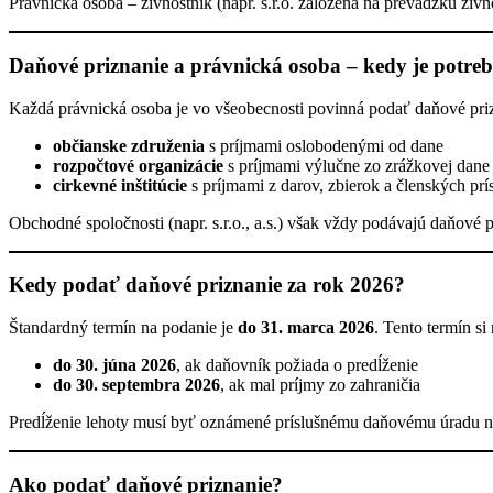
Právnická osoba – živnostník (napr. s.r.o. založená na prevádzku živ
Daňové priznanie a právnická osoba – kedy je potre
Každá právnická osoba je vo všeobecnosti povinná podať daňové pr
občianske združenia
s príjmami oslobodenými od dane
rozpočtové organizácie
s príjmami výlučne zo zrážkovej dane
cirkevné inštitúcie
s príjmami z darov, zbierok a členských pr
Obchodné spoločnosti (napr. s.r.o., a.s.) však vždy podávajú daňové p
Kedy podať daňové priznanie za rok 2026?
Štandardný termín na podanie je
do 31. marca 2026
. Tento termín si
do 30. júna 2026
, ak daňovník požiada o predĺženie
do 30. septembra 2026
, ak mal príjmy zo zahraničia
Predĺženie lehoty musí byť oznámené príslušnému daňovému úradu n
Ako podať daňové priznanie?