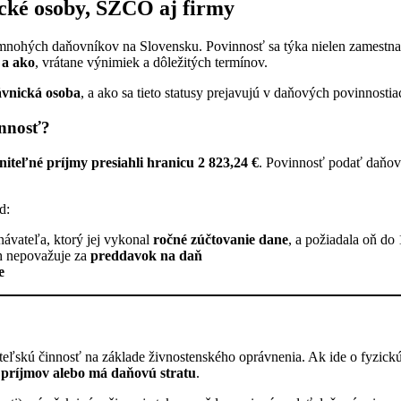
ické osoby, SZČO aj firmy
ohých daňovníkov na Slovensku. Povinnosť sa týka nielen zamestnanco
 a ako
, vrátane výnimiek a dôležitých termínov.
ávnická osoba
, a ako sa tieto statusy prejavujú v daňových povinnostia
innosť?
niteľné príjmy presiahli hranicu 2 823,24 €
. Povinnosť podať daňové
d:
ávateľa, ktorý jej vykonal
ročné zúčtovanie dane
, a požiadala oň do
ch nepovažuje za
preddavok na daň
e
teľskú činnosť na základe živnostenského oprávnenia. Ak ide o fyzickú
t príjmov alebo má daňovú stratu
.