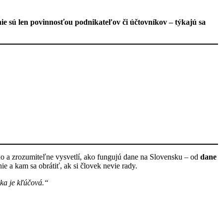
e sú len povinnosťou podnikateľov či účtovníkov – týkajú sa
o a zrozumiteľne vysvetlí, ako fungujú dane na Slovensku – od
dane
ie a kam sa obrátiť, ak si človek nevie rady.
oka je kľúčová.“