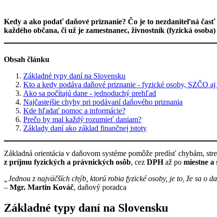
Kedy a ako podať daňové priznanie? Čo je to nezdaniteľná časť 
každého občana, či už je zamestnanec, živnostník (fyzická osoba)
Obsah článku
Základné typy daní na Slovensku
Kto a kedy podáva daňové priznanie - fyzické osoby, SZČO aj
Ako sa počítajú dane - jednoduchý prehľad
Najčastejšie chyby pri podávaní daňového priznania
Kde hľadať pomoc a informácie?
Prečo by mal každý rozumieť daniam?
Základy daní ako základ finančnej istoty
Základná orientácia v daňovom systéme pomôže predísť chybám, stres
z príjmu fyzických a právnických osôb
, cez
DPH
až po
miestne a
„Jednou z najväčších chýb, ktorú robia fyzické osoby, je to, že sa o 
–
Mgr. Martin Kováč
, daňový poradca
Základné typy daní na Slovensku