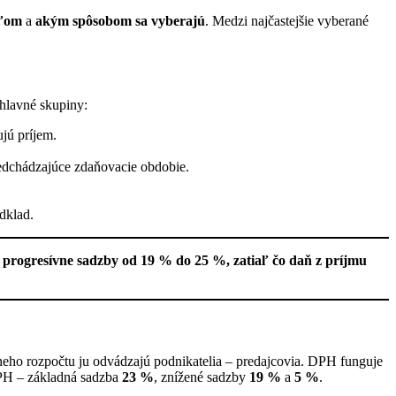
eľom
a
akým spôsobom sa vyberajú
. Medzi najčastejšie vyberané
 hlavné skupiny:
jú príjem.
predchádzajúce zdaňovacie obdobie.
odklad.
 progresívne sadzby od 19 % do 25 %, zatiaľ čo daň z príjmu
štátneho rozpočtu ju odvádzajú podnikatelia – predajcovia. DPH funguje
 DPH – základná sadzba
23 %
, znížené sadzby
19 %
a
5 %
.