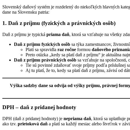
Slovenský daňový systém je rozdelený do niekoľkých hlavných kategór
dane na Slovensku patria:
1. Daň z príjmu (fyzických a právnických osôb)
Daň z príjmu je typická
priama daň
, ktorá sa vzťahuje na všetky zd
Daň z príjmu fyzických osôb
sa týka zamestnancov, živnostní
Platí sa spravidla
raz ročne
formou
daňového priznani
Preto otázka „kedy sa platí daň z príjmu“ je aktuálna n
Daň z príjmu právnických osôb
sa vzťahuje na spoločnosti, o
Tie sú povinné zdaňovať svoje príjmy podľa príslušnej s
Aj tu platí, že to, kedy sa platí daň z príjmu, závisí od
Výška sadzby dane sa odvíja od výšky príjmu, právnej formy
DPH – daň z pridanej hodnoty
DPH (daň z pridanej hodnoty) je
nepriama daň
, ktorá sa uplatňuje 
ako tzv.
prietoková daň
a platí sa každý mesiac alebo štvrťrok v zá