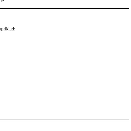
ie.
príklad: