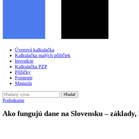
Úverová kalkulačka
Kalkulačka malých pôžičiek
Investície
Kalkulačka PZP
Pôžičky
Poistenie
Magazín
Hľadať
Podnikanie
Ako fungujú dane na Slovensku – základy,