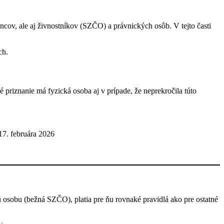
v, ale aj živnostníkov (SZČO) a právnických osôb. V tejto časti
ch.
 priznanie má fyzická osoba aj v prípade, že neprekročila túto
 17. februára 2026
 osobu (bežná SZČO), platia pre ňu rovnaké pravidlá ako pre ostatné