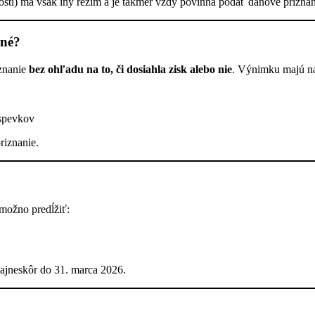
nosti) má však iný režim a je takmer vždy povinná podať daňové priznan
bné?
iznanie
bez ohľadu na to, či dosiahla zisk alebo nie
. Výnimku majú na
íspevkov
riznanie.
 možno predĺžiť:
ajneskôr do 31. marca 2026.