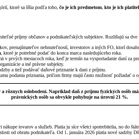
ií, ktoré sa líšia podľa toho,
čo je ich predmetom
,
kto je ich platit
aniteľné príjmy občanov a podnikateľských subjektov. Rozlišujú sa dve
kov, prenajímateľov nehnuteľností, investorov a iných FO, ktorí dosahu
a
, ktoré je potrebné podať do konca marca nasledujúceho roka.
ajmä v prvých mesiacoch roka, keď je termín na vysporiadanie daní za 
rganizácie a iné právne subjekty.
adzby a tiež podávať daňové priznanie k dani z príjmu.
 dátumu podania priznania, pričom firmy majú často možnosť požiadať o 
 a rôznych oslobodení. Napríklad daň z príjmu fyzických osôb má
právnických osôb sa obvykle pohybuje na úrovni 21 %.
pri nákupe tovarov a služieb. Platia ju síce všetci spotrebitelia, no do 
vislosti od obratu podnikateľa. Od 1. januára 2026 platia nové sadzby