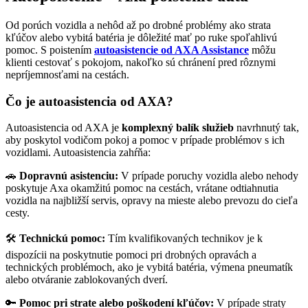
Od porúch vozidla a nehôd až po drobné problémy ako strata
kľúčov alebo vybitá batéria je dôležité mať po ruke spoľahlivú
pomoc. S poistením
autoasistencie od AXA Assistance
môžu
klienti cestovať s pokojom, nakoľko sú chránení pred rôznymi
nepríjemnosťami na cestách.
Čo je autoasistencia od AXA?
Autoasistencia od AXA je
komplexný balík služieb
navrhnutý tak,
aby poskytol vodičom pokoj a pomoc v prípade problémov s ich
vozidlami. Autoasistencia zahŕňa:
🚗
Dopravnú asistenciu:
V prípade poruchy vozidla alebo nehody
poskytuje Axa okamžitú pomoc na cestách, vrátane odtiahnutia
vozidla na najbližší servis, opravy na mieste alebo prevozu do cieľa
cesty.
🛠️
Technickú pomoc:
Tím kvalifikovaných technikov je k
dispozícii na poskytnutie pomoci pri drobných opravách a
technických problémoch, ako je vybitá batéria, výmena pneumatík
alebo otváranie zablokovaných dverí.
🔑
Pomoc pri strate alebo poškodení kľúčov:
V prípade straty