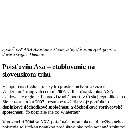
Spoločnosť AXA Assistance kladie veľký dôraz na spokojnosť a
dôveru svojich klientov.
Poisťovňa Axa – etablovanie na
slovenskom trhu
Vstupom na stredoeurópsky trh prostredníctvom akvizície
Winterthur Group v decembri
2006
sa finančná skupina AXA
etablovala v regióne. Po nadviazaní činnosti v Českej republike a na
Slovensku v roku 2007, postupne rozšírila svoje portfólio o
doplnkové dôchodkové spoločnosti a dôchodkové správcovské
spoločnosti
, čo bolo získané od Winterthur.
V novembri
2008
sa AXA poisťovňa presunula na trh neživotného
poistenia so širokou ponukou produktov, ako bolo povinné zmluvné