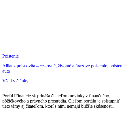
Poistenie
Allianz poisťovňa – cestovné, životné a úrazové poistenie, poistenie
auta
Všetky články
Portál iFinancie.sk prináša čitateľom novinky z finančného,
pôžičkového a právneho prostredia. Cieľom portálu je spístupniť
tieto témy aj čitateľom, ktorí s nimi nemajú bližšie skúsenosti.