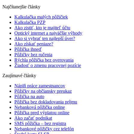
Najčítanejšie články
Kalkulačka malých pôžičiek
Kalkulačka PZP
Ako zistiť, kto je majiteľ účtu
Optický internet a najväčšie výhody
Ako si vybrať ten najlepší úver?
Ako získať peniaze?
Pôžička ihneď
Pôžičky bez ručenia
Rýchla pôžička bez overovania
Žiadosť o zmenu pracovnej pozície
Zaujímavé články
Náplň práce zamestnancov
Pôžičky na občiansky preukaz
Pôžička na auto
Pôžička bez dokladovania príjmu
Nebanková pôžička online
Pôžička pred výplatou online
Ako začať podnikat
SMS pôžička – bez registra
Nebankové pôžičky cez telefón