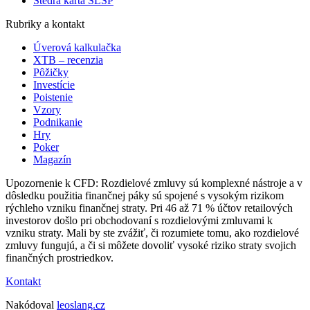
Štedrá karta SLSP
Rubriky a kontakt
Úverová kalkulačka
XTB – recenzia
Pôžičky
Investície
Poistenie
Vzory
Podnikanie
Hry
Poker
Magazín
Upozornenie k CFD: Rozdielové zmluvy sú komplexné nástroje a v
dôsledku použitia finančnej páky sú spojené s vysokým rizikom
rýchleho vzniku finančnej straty. Pri 46 až 71 % účtov retailových
investorov došlo pri obchodovaní s rozdielovými zmluvami k
vzniku straty. Mali by ste zvážiť, či rozumiete tomu, ako rozdielové
zmluvy fungujú, a či si môžete dovoliť vysoké riziko straty svojich
finančných prostriedkov.
Kontakt
Nakódoval
leoslang.cz