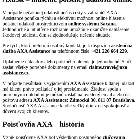
V prípade nečakanej udalosti počas cesty v zahraničí AXA
Assistance ponúka rýchlu a efektívnu možnosť online hlásenia
poistnej udalosti prostredníctvom
online systému Saxana
.
Jednoduché a intuitívne rozhranie umožňuje okamžité nahlásenie
škodovej udalosti, čím sa zjednodušuje riešenie situácie.
Pre tých, ktorí preferujú osobný kontakt, je k dispozícii
asistenčná
služba AXA Assistance
na telefónnom čísle
+421 220 664 229
.
Uplatnenie nákladov alebo poistného plnenia je jednoduché. Stačí
zaslať všetky potrebné dokumenty na email
claims.travel@axa-
assistance.cz
.
V prípade nesúhlasu s vyjadrením
AXA Assistance
k danej udalosti
má klient právo požiadať o jej preskúmanie. Žiadosť spolu s
potrebnými dokladmi je môžné zaslať na uvedený email alebo na
poštovú adresu
AXA Assistance: Zámocká 30, 811 07 Bratislava
.
Spoločnosť AXA Assistance kladie veľký dôraz na spokojnosť a
dôveru svojich klientov.
Poisťovňa AXA – história
Vznik poisťovne AXA bol výsledkom postupného
zlučovania