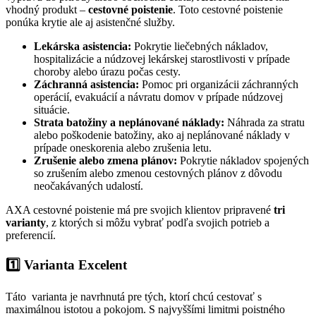
vhodný produkt –
cestovné poistenie
. Toto cestovné poistenie
ponúka krytie ale aj asistenčné služby.
Lekárska asistencia:
Pokrytie liečebných nákladov,
hospitalizácie a núdzovej lekárskej starostlivosti v prípade
choroby alebo úrazu počas cesty.
Záchranná asistencia:
Pomoc pri organizácii záchranných
operácií, evakuácií a návratu domov v prípade núdzovej
situácie.
Strata batožiny a neplánované náklady:
Náhrada za stratu
alebo poškodenie batožiny, ako aj neplánované náklady v
prípade oneskorenia alebo zrušenia letu.
Zrušenie alebo zmena plánov:
Pokrytie nákladov spojených
so zrušením alebo zmenou cestovných plánov z dôvodu
neočakávaných udalostí.
AXA cestovné poistenie má pre svojich klientov pripravené
tri
varianty
, z ktorých si môžu vybrať podľa svojich potrieb a
preferencií.
1️⃣ Varianta Excelent
Táto varianta je navrhnutá pre tých, ktorí chcú cestovať s
maximálnou istotou a pokojom. S najvyššími limitmi poistného