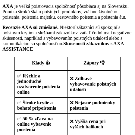
AXA
je veľká poisťovacia spoločnosť pôsobiaca aj na Slovensku.
Ponúka širokú škálu poistných produktov, vrátane životného
poistenia, poistenia majetku, cestovného poistenia a poistenia áut.
Recenzie AXA sú zmiešané.
Niektorí zákazníci sú spokojní s
poistným krytím a službami zákazníkov, zatiaľ čo iní mali negatívne
skúsenosti, napríklad s vybavovaním poistných udalostí alebo s
komunikáciou so spoločnosťou.
Skúsenosti zákazníkov s AXA
ASSISTANCE
Klady 👍
Zápory 👎
✅
Rýchle a
❌
Zdĺhavé
jednoduché
vybavovanie poistných
uzatvorenie poistenia
udalostí
online
✅
Široké krytie a
❌
Nejasné podmienky
bohaté pripoistenia
poistenia
✅
50 % zľava na
❌
Vyššia cena pri
online vybavenie
vyšších balíkoch
poistenia