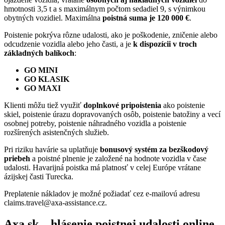
hmotnosti 3,5 t a s maximálnym počtom sedadiel 9, s výnimkou
obytných vozidiel. Maximálna
poistná suma je 120 000 €
.
Poistenie pokrýva rôzne udalosti, ako je poškodenie, zničenie alebo
odcudzenie vozidla alebo jeho časti, a je
k dispozícii v troch
základných balíkoch
:
GO MINI
GO KLASIK
GO MAXI
Klienti môžu tiež využiť
doplnkové pripoistenia
ako poistenie
skiel, poistenie úrazu dopravovaných osôb, poistenie batožiny a vecí
osobnej potreby, poistenie náhradného vozidla a poistenie
rozšírených asistenčných služieb.
Pri riziku havárie sa uplatňuje
bonusový systém za bezškodový
priebeh
a poistné plnenie je založené na hodnote vozidla v čase
udalosti. Havarijná poistka má platnosť v celej Európe vrátane
ázijskej časti Turecka.
Preplatenie nákladov je možné požiadať cez e-mailovú adresu
claims.travel@axa-assistance.cz.
Axa.sk – hlásenie poistnej udalosti online