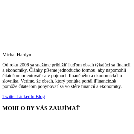
Michal Hardyn
Od roku 2008 sa snažíme priblížiť ľuďom obsah týkajúci sa financií
a ekonomiky. Články píšeme jednoducho formou, aby napomohli
čitateľom orientovať sa v pojmoch finančného a ekonomického
slovníka. Veríme, že obsah, ktorý ponúka portál iFinancie.sk,
pomôže čitateľom pohybovať sa vo sfére financií a ekonomiky.
Twitter
LinkedIn
Blog
MOHLO BY VÁS ZAUJÍMAŤ