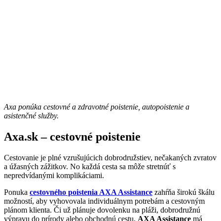
Axa ponúka cestovné a zdravotné poistenie, autopoistenie a
asistenčné služby.
Axa.sk – cestovné poistenie
Cestovanie je plné vzrušujúcich dobrodružstiev, nečakaných zvratov
a úžasných zážitkov. No každá cesta sa môže stretnúť s
nepredvídanými komplikáciami.
Ponuka
cestovného poistenia AXA Assistance
zahŕňa širokú škálu
možností, aby vyhovovala individuálnym potrebám a cestovným
plánom klienta. Či už plánuje dovolenku na pláži, dobrodružnú
výpravu do prírody alebo obchodnú cestu,
AXA Assistance
má