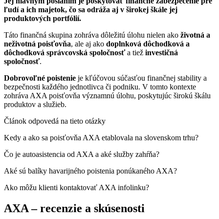
Jej hlavným poslaním je poskytovať finančné zabezpečenie pre
ľudí a ich majetok, čo sa odráža aj v širokej škále jej
produktových portfólií.
Táto finančná skupina zohráva dôležitú úlohu nielen ako
životná a
neživotná poisťovňa
, ale aj ako
doplnková dôchodková a
dôchodková správcovská spoločnosť
a tiež
investičná
spoločnosť
.
Dobrovoľné poistenie
je kľúčovou súčasťou finančnej stability a
bezpečnosti
každého jednotlivca či podniku. V tomto kontexte
zohráva AXA poisťovňa významnú úlohu, poskytujúc širokú škálu
produktov a služieb.
Článok odpovedá na tieto otázky
Kedy a ako sa poisťovňa AXA etablovala na slovenskom trhu?
Čo je autoasistencia od AXA a aké služby zahŕňa?
Aké sú balíky havarijného poistenia ponúkaného AXA?
Ako môžu klienti kontaktovať AXA infolinku?
AXA – recenzie a skúsenosti