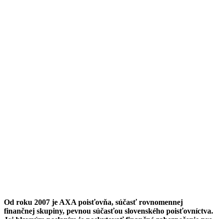
Od roku 2007 je AXA poisťovňa, súčasť rovnomennej
finančnej skupiny, pevnou súčasťou slovenského poisťovníctva.