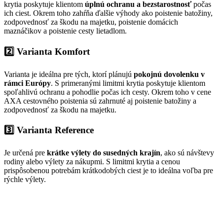
krytia poskytuje klientom
úplnú ochranu a bezstarostnosť
počas
ich ciest. Okrem toho zahŕňa ďalšie výhody ako poistenie batožiny,
zodpovednosť za škodu na majetku, poistenie domácich
maznáčikov a poistenie cesty lietadlom.
2️⃣ Varianta Komfort
Varianta je ideálna pre tých, ktorí plánujú
pokojnú dovolenku v
rámci Európy
. S primeranými limitmi krytia poskytuje klientom
spoľahlivú ochranu a pohodlie počas ich cesty. Okrem toho v cene
AXA cestovného poistenia sú zahrnuté aj poistenie batožiny a
zodpovednosť za škodu na majetku.
3️⃣ Varianta Reference
Je určená pre
krátke výlety do susedných krajín
, ako sú návštevy
rodiny alebo výlety za nákupmi. S limitmi krytia a cenou
prispôsobenou potrebám krátkodobých ciest je to ideálna voľba pre
rýchle výlety.