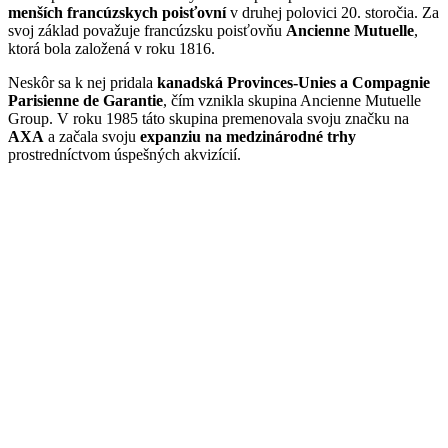
menších francúzskych poisťovní
v druhej polovici 20. storočia. Za
svoj základ považuje francúzsku poisťovňu
Ancienne Mutuelle
,
ktorá bola založená v roku 1816.
Neskôr sa k nej pridala
kanadská Provinces-Unies a Compagnie
Parisienne de Garantie
, čím vznikla skupina Ancienne Mutuelle
Group. V roku 1985 táto skupina premenovala svoju značku na
AXA
a začala svoju
expanziu na medzinárodné trhy
prostredníctvom úspešných akvizícií.