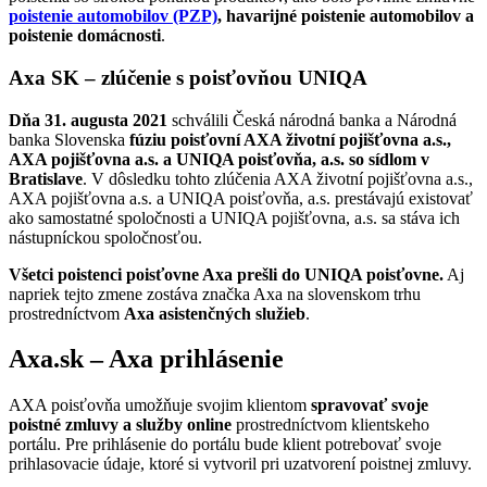
poistenie automobilov (PZP)
, havarijné poistenie automobilov a
poistenie domácnosti
.
Axa SK – zlúčenie s poisťovňou UNIQA
Dňa 31. augusta 2021
schválili Česká národná banka a Národná
banka Slovenska
fúziu poisťovní AXA životní pojišťovna a.s.,
AXA pojišťovna a.s. a UNIQA poisťovňa, a.s. so sídlom v
Bratislave
. V dôsledku tohto zlúčenia AXA životní pojišťovna a.s.,
AXA pojišťovna a.s. a UNIQA poisťovňa, a.s. prestávajú existovať
ako samostatné spoločnosti a UNIQA pojišťovna, a.s. sa stáva ich
nástupníckou spoločnosťou.
Všetci poistenci poisťovne Axa prešli do UNIQA poisťovne.
Aj
napriek tejto zmene zostáva značka Axa na slovenskom trhu
prostredníctvom
Axa asistenčných služieb
.
Axa.sk – Axa prihlásenie
AXA poisťovňa umožňuje svojim klientom
spravovať svoje
poistné zmluvy a služby online
prostredníctvom klientskeho
portálu. Pre prihlásenie do portálu bude klient potrebovať svoje
prihlasovacie údaje, ktoré si vytvoril pri uzatvorení poistnej zmluvy.