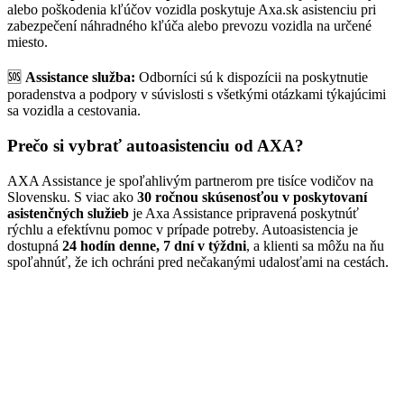
alebo poškodenia kľúčov vozidla poskytuje Axa.sk asistenciu pri
zabezpečení náhradného kľúča alebo prevozu vozidla na určené
miesto.
🆘
Assistance služba:
Odborníci sú k dispozícii na poskytnutie
poradenstva a podpory v súvislosti s všetkými otázkami týkajúcimi
sa vozidla a cestovania.
Prečo si vybrať autoasistenciu od AXA?
AXA Assistance je spoľahlivým partnerom pre tisíce vodičov na
Slovensku. S viac ako
30 ročnou skúsenosťou v poskytovaní
asistenčných služieb
je Axa Assistance pripravená poskytnúť
rýchlu a efektívnu pomoc v prípade potreby. Autoasistencia je
dostupná
24 hodín denne, 7 dní v týždni
, a klienti sa môžu na ňu
spoľahnúť, že ich ochráni pred nečakanými udalosťami na cestách.