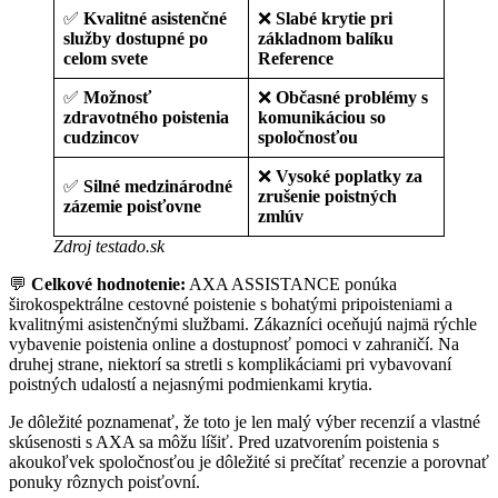
✅
Kvalitné asistenčné
❌
Slabé krytie pri
služby dostupné po
základnom balíku
celom svete
Reference
✅
Možnosť
❌
Občasné problémy s
zdravotného poistenia
komunikáciou so
cudzincov
spoločnosťou
❌
Vysoké poplatky za
✅
Silné medzinárodné
zrušenie poistných
zázemie poisťovne
zmlúv
Zdroj testado.sk
💬
Celkové hodnotenie:
AXA ASSISTANCE ponúka
širokospektrálne cestovné poistenie s bohatými pripoisteniami a
kvalitnými asistenčnými službami. Zákazníci oceňujú najmä rýchle
vybavenie poistenia online a dostupnosť pomoci v zahraničí. Na
druhej strane, niektorí sa stretli s komplikáciami pri vybavovaní
poistných udalostí a nejasnými podmienkami krytia.
Je dôležité poznamenať, že toto je len malý výber recenzií a vlastné
skúsenosti s AXA sa môžu líšiť. Pred uzatvorením poistenia s
akoukoľvek spoločnosťou je dôležité si prečítať recenzie a porovnať
ponuky rôznych poisťovní.