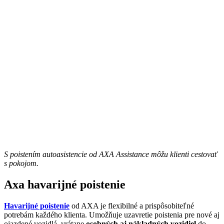
S poistením autoasistencie od AXA Assistance môžu klienti cestovať
s pokojom.
Axa havarijné poistenie
Havarijné poistenie
od AXA je flexibilné a prispôsobiteľné
potrebám každého klienta. Umožňuje uzavretie poistenia pre nové aj
ojazdené vozidlá, vrátane
osobných aj nákladných vozidiel
do