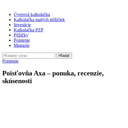
Úverová kalkulačka
Kalkulačka malých pôžičiek
Investície
Kalkulačka PZP
Pôžičky
Poistenie
Magazín
Hľadať
Poistenie
Poisťovňa Axa – ponuka, recenzie,
skúsenosti