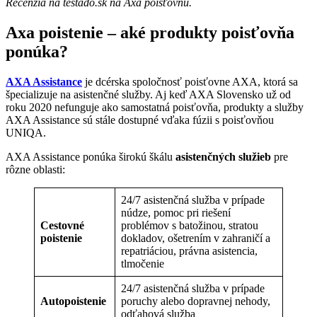
Recenzia na testado.sk na Axa poisťovňu.
Axa poistenie – aké produkty poisťovňa
ponúka?
AXA Assistance
je dcérska spoločnosť poisťovne AXA, ktorá sa
špecializuje na asistenčné služby. Aj keď AXA Slovensko už od
roku 2020 nefunguje ako samostatná poisťovňa, produkty a služby
AXA Assistance sú stále dostupné vďaka fúzii s poisťovňou
UNIQA.
AXA Assistance ponúka širokú škálu
asistenčných služieb
pre
rôzne oblasti:
24/7 asistenčná služba v prípade
núdze, pomoc pri riešení
Cestovné
problémov s batožinou, stratou
poistenie
dokladov, ošetrením v zahraničí a
repatriáciou, právna asistencia,
tlmočenie
24/7 asistenčná služba v prípade
Autopoistenie
poruchy alebo dopravnej nehody,
odťahová služba