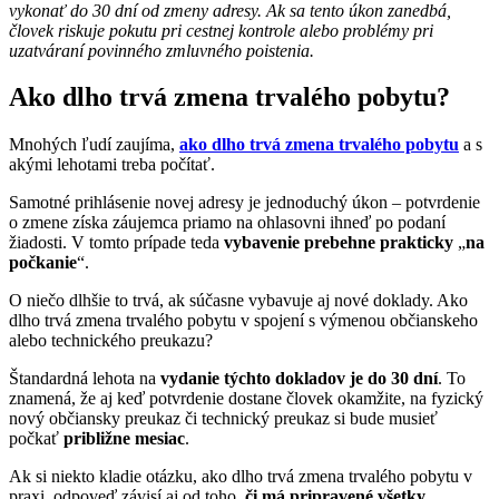
vykonať do 30 dní od zmeny adresy. Ak sa tento úkon zanedbá,
človek riskuje pokutu pri cestnej kontrole alebo problémy pri
uzatváraní povinného zmluvného poistenia.
Ako dlho trvá zmena trvalého pobytu?
Mnohých ľudí zaujíma,
ako dlho trvá zmena trvalého pobytu
a s
akými lehotami treba počítať.
Samotné prihlásenie novej adresy je jednoduchý úkon – potvrdenie
o zmene získa záujemca priamo na ohlasovni ihneď po podaní
žiadosti. V tomto prípade teda
vybavenie prebehne prakticky
„
na
počkanie
“.
O niečo dlhšie to trvá, ak súčasne vybavuje aj nové doklady. Ako
dlho trvá zmena trvalého pobytu v spojení s výmenou občianskeho
alebo technického preukazu?
Štandardná lehota na
vydanie týchto dokladov je do 30 dní
. To
znamená, že aj keď potvrdenie dostane človek okamžite, na fyzický
nový občiansky preukaz či technický preukaz si bude musieť
počkať
približne mesiac
.
Ak si niekto kladie otázku, ako dlho trvá zmena trvalého pobytu v
praxi, odpoveď závisí aj od toho,
či má pripravené všetky