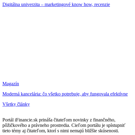
Digitálna univerzita – marketingové know how, recenzie
Magazín
Moderná kancelária: čo všetko potrebuje, aby fungovala efektívne
Všetky články
Portál iFinancie.sk prináša čitateľom novinky z finančného,
pôžičkového a právneho prostredia. Cieľom portálu je spístupniť
tieto témy aj čitateľom, ktorí s nimi nemajú bližšie skúsenosti.