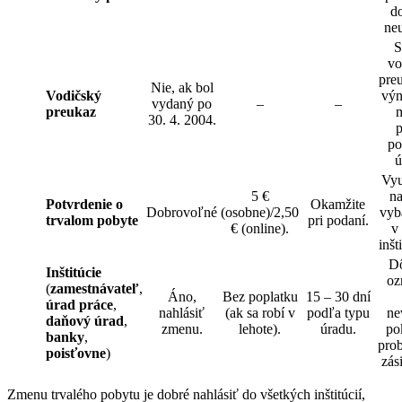
d
ne
S
vo
pre
Nie, ak bol
Vodičský
výn
vydaný po
–
–
preukaz
30. 4. 2004.
po
ú
Vyu
5 €
na
Potvrdenie o
Okamžite
Dobrovoľné
(osobne)/2,50
vyb
trvalom pobyte
pri podaní.
€ (online).
v
inšt
Dô
Inštitúcie
oz
(
zamestnávateľ
,
Áno,
Bez poplatku
15 – 30 dní
úrad práce
,
nahlásiť
(ak sa robí v
podľa typu
ne
daňový úrad
,
zmenu.
lehote).
úradu.
po
banky
,
pro
poisťovne
)
zás
Zmenu trvalého pobytu je dobré nahlásiť do všetkých inštitúcií,