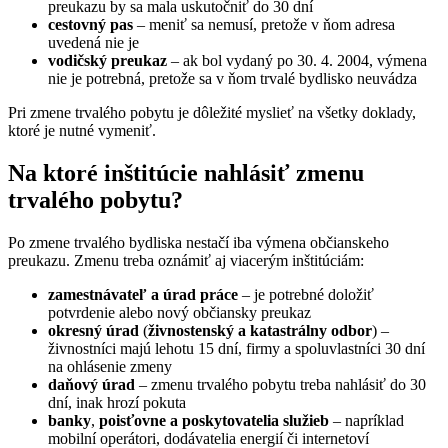
preukazu by sa mala uskutočniť do 30 dní
cestovný pas
– meniť sa nemusí, pretože v ňom adresa
uvedená nie je
vodičský preukaz
– ak bol vydaný po 30. 4. 2004, výmena
nie je potrebná, pretože sa v ňom trvalé bydlisko neuvádza
Pri zmene trvalého pobytu je dôležité myslieť na všetky doklady,
ktoré je nutné vymeniť.
Na ktoré inštitúcie nahlásiť zmenu
trvalého pobytu?
Po zmene trvalého bydliska nestačí iba výmena občianskeho
preukazu. Zmenu treba oznámiť aj viacerým inštitúciám:
zamestnávateľ a úrad práce
– je potrebné doložiť
potvrdenie alebo nový občiansky preukaz
okresný úrad
(
živnostenský a katastrálny odbor
) –
živnostníci majú lehotu 15 dní, firmy a spoluvlastníci 30 dní
na ohlásenie zmeny
daňový úrad
– zmenu trvalého pobytu treba nahlásiť do 30
dní, inak hrozí pokuta
banky
,
poisťovne a poskytovatelia služieb
– napríklad
mobilní operátori, dodávatelia energií či internetoví