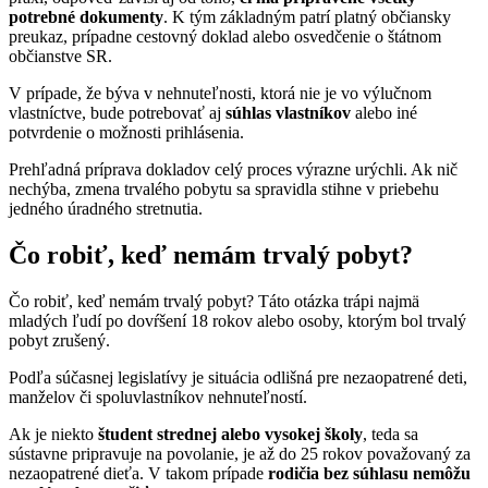
potrebné dokumenty
. K tým základným patrí platný občiansky
preukaz, prípadne cestovný doklad alebo osvedčenie o štátnom
občianstve SR.
V prípade, že býva v nehnuteľnosti, ktorá nie je vo výlučnom
vlastníctve, bude potrebovať aj
súhlas vlastníkov
alebo iné
potvrdenie o možnosti prihlásenia.
Prehľadná príprava dokladov celý proces výrazne urýchli. Ak nič
nechýba, zmena trvalého pobytu sa spravidla stihne v priebehu
jedného úradného stretnutia.
Čo robiť, keď nemám trvalý pobyt?
Čo robiť, keď nemám trvalý pobyt? Táto otázka trápi najmä
mladých ľudí po dovŕšení 18 rokov alebo osoby, ktorým bol trvalý
pobyt zrušený.
Podľa súčasnej legislatívy je situácia odlišná pre nezaopatrené deti,
manželov či spoluvlastníkov nehnuteľností.
Ak je niekto
študent strednej alebo vysokej školy
, teda sa
sústavne pripravuje na povolanie, je až do 25 rokov považovaný za
nezaopatrené dieťa. V takom prípade
rodičia bez súhlasu nemôžu