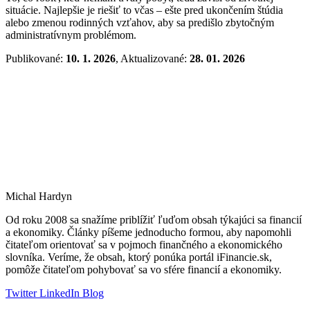
situácie. Najlepšie je riešiť to včas – ešte pred ukončením štúdia
alebo zmenou rodinných vzťahov, aby sa predišlo zbytočným
administratívnym problémom.
Publikované:
10. 1. 2026
, Aktualizované:
28. 01. 2026
Michal Hardyn
Od roku 2008 sa snažíme priblížiť ľuďom obsah týkajúci sa financií
a ekonomiky. Články píšeme jednoducho formou, aby napomohli
čitateľom orientovať sa v pojmoch finančného a ekonomického
slovníka. Veríme, že obsah, ktorý ponúka portál iFinancie.sk,
pomôže čitateľom pohybovať sa vo sfére financií a ekonomiky.
Twitter
LinkedIn
Blog