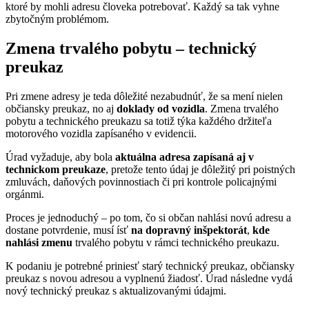
ktoré by mohli adresu človeka potrebovať. Každý sa tak vyhne
zbytočným problémom.
Zmena trvalého pobytu – technický
preukaz
Pri zmene adresy je teda dôležité nezabudnúť, že sa mení nielen
občiansky preukaz, no aj
doklady od vozidla
. Zmena trvalého
pobytu a technického preukazu sa totiž týka každého držiteľa
motorového vozidla zapísaného v evidencii.
Úrad vyžaduje, aby bola
aktuálna adresa zapísaná aj v
technickom preukaze
, pretože tento údaj je dôležitý pri poistných
zmluvách, daňových povinnostiach či pri kontrole policajnými
orgánmi.
Proces je jednoduchý – po tom, čo si občan nahlási novú adresu a
dostane potvrdenie, musí ísť
na dopravný inšpektorát
,
kde
nahlási zmenu
trvalého pobytu v rámci technického preukazu.
K podaniu je potrebné priniesť starý technický preukaz, občiansky
preukaz s novou adresou a vyplnenú žiadosť. Úrad následne vydá
nový technický preukaz s aktualizovanými údajmi.