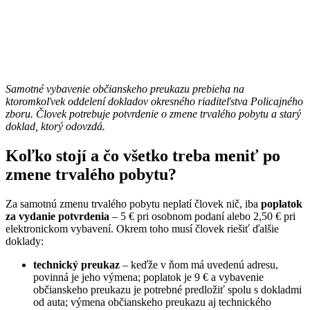
Samotné vybavenie občianskeho preukazu prebieha na
ktoromkoľvek oddelení dokladov okresného riaditeľstva Policajného
zboru. Človek potrebuje potvrdenie o zmene trvalého pobytu a starý
doklad, ktorý odovzdá.
Koľko stojí a čo všetko treba meniť po
zmene trvalého pobytu?
Za samotnú zmenu trvalého pobytu neplatí človek nič, iba
poplatok
za vydanie potvrdenia
– 5 € pri osobnom podaní alebo 2,50 € pri
elektronickom vybavení. Okrem toho musí človek riešiť ďalšie
doklady:
technický preukaz
– keďže v ňom má uvedenú adresu,
povinná je jeho výmena; poplatok je 9 € a vybavenie
občianskeho preukazu je potrebné predložiť spolu s dokladmi
od auta; výmena občianskeho preukazu aj technického