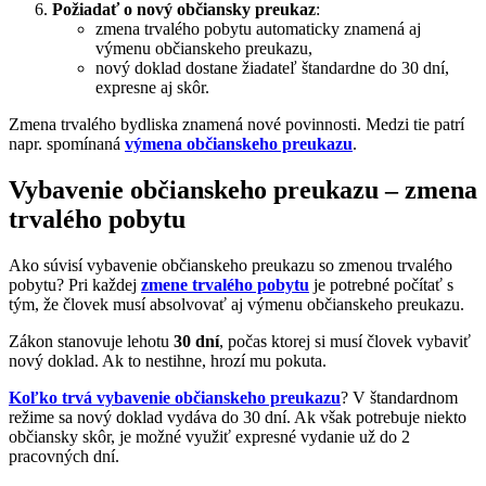
Požiadať o nový občiansky preukaz
:
zmena trvalého pobytu automaticky znamená aj
výmenu občianskeho preukazu,
nový doklad dostane žiadateľ štandardne do 30 dní,
expresne aj skôr.
Zmena trvalého bydliska znamená nové povinnosti. Medzi tie patrí
napr. spomínaná
výmena občianskeho preukazu
.
Vybavenie občianskeho preukazu – zmena
trvalého pobytu
Ako súvisí vybavenie občianskeho preukazu so zmenou trvalého
pobytu? Pri každej
zmene trvalého pobytu
je potrebné počítať s
tým, že človek musí absolvovať aj výmenu občianskeho preukazu.
Zákon stanovuje lehotu
30 dní
, počas ktorej si musí človek vybaviť
nový doklad. Ak to nestihne, hrozí mu pokuta.
Koľko trvá vybavenie občianskeho preukazu
? V štandardnom
režime sa nový doklad vydáva do 30 dní. Ak však potrebuje niekto
občiansky skôr, je možné využiť expresné vydanie už do 2
pracovných dní.