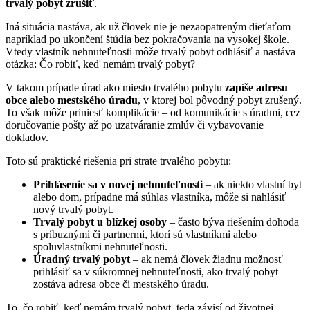
trvalý pobyt zrušiť
.
Iná situácia nastáva, ak už človek nie je nezaopatreným dieťaťom –
napríklad po ukončení štúdia bez pokračovania na vysokej škole.
Vtedy vlastník nehnuteľnosti môže trvalý pobyt odhlásiť a nastáva
otázka: Čo robiť, keď nemám trvalý pobyt?
V takom prípade úrad ako miesto trvalého pobytu
zapíše adresu
obce alebo mestského úradu
, v ktorej bol pôvodný pobyt zrušený.
To však môže priniesť komplikácie – od komunikácie s úradmi, cez
doručovanie pošty až po uzatváranie zmlúv či vybavovanie
dokladov.
Toto sú praktické riešenia pri strate trvalého pobytu:
Prihlásenie sa v novej nehnuteľnosti
– ak niekto vlastní byt
alebo dom, prípadne má súhlas vlastníka, môže si nahlásiť
nový trvalý pobyt.
Trvalý pobyt u blízkej osoby
– často býva riešením dohoda
s príbuznými či partnermi, ktorí sú vlastníkmi alebo
spoluvlastníkmi nehnuteľnosti.
Úradný trvalý pobyt
– ak nemá človek žiadnu možnosť
prihlásiť sa v súkromnej nehnuteľnosti, ako trvalý pobyt
zostáva adresa obce či mestského úradu.
To, čo robiť, keď nemám trvalý pobyt, teda závisí od životnej