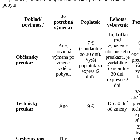
pobytu:
Je
Doklad/
Lehota/
potrebná
Poplatok
Po
povinnosť
vybavenie
výmena?
To, koľko
trvá
7 €
Áno,
vybavenie
(štandardne
n
povinná
občianskeho
do 30 dní).
obč
Občiansky
výmena po
preukazu, je
Vyšší
pre
preukaz
zmene
variabilné.
poplatok za
líš
trvalého
Štandardne
expres (2
zv
pobytu.
30 dní,
dni).
l
expresne 2
dni.
V
obč
Technický
Do 30 dní
pre
Áno
9 €
preukaz
od zmeny.
tec
je 
sú
Z
tr
Cestovný pas
Nie
–
–
po