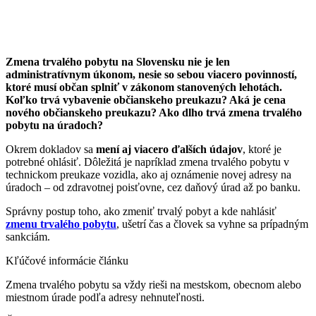
Zmena trvalého pobytu na Slovensku nie je len
administratívnym úkonom, nesie so sebou viacero povinností,
ktoré musí občan splniť v zákonom stanovených lehotách.
Koľko trvá vybavenie občianskeho preukazu? Aká je cena
nového občianskeho preukazu? Ako dlho trvá zmena trvalého
pobytu na úradoch?
Okrem dokladov sa
mení aj viacero ďalších údajov
, ktoré je
potrebné ohlásiť. Dôležitá je napríklad zmena trvalého pobytu v
technickom preukaze vozidla, ako aj oznámenie novej adresy na
úradoch – od zdravotnej poisťovne, cez daňový úrad až po banku.
Správny postup toho, ako zmeniť trvalý pobyt a kde nahlásiť
zmenu trvalého pobytu
, ušetrí čas a človek sa vyhne sa prípadným
sankciám.
Kľúčové informácie článku
Zmena trvalého pobytu sa vždy rieši na mestskom, obecnom alebo
miestnom úrade podľa adresy nehnuteľnosti.