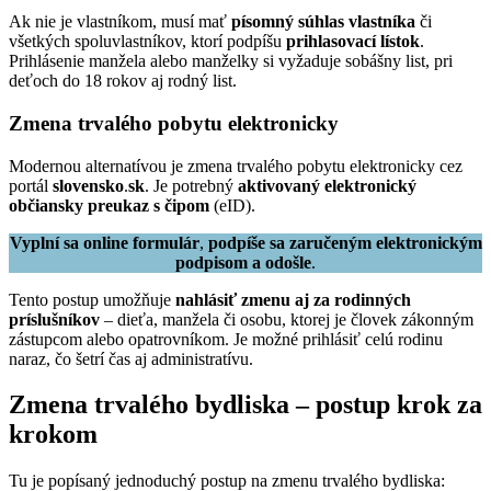
Ak nie je vlastníkom, musí mať
písomný súhlas vlastníka
či
všetkých spoluvlastníkov, ktorí podpíšu
prihlasovací lístok
.
Prihlásenie manžela alebo manželky si vyžaduje sobášny list, pri
deťoch do 18 rokov aj rodný list.
Zmena trvalého pobytu elektronicky
Modernou alternatívou je zmena trvalého pobytu elektronicky cez
portál
slovensko
.
sk
. Je potrebný
aktivovaný elektronický
občiansky preukaz s čipom
(eID).
Vyplní sa online formulár
,
podpíše sa zaručeným elektronickým
podpisom a odošle
.
Tento postup umožňuje
nahlásiť zmenu aj za rodinných
príslušníkov
– dieťa, manžela či osobu, ktorej je človek zákonným
zástupcom alebo opatrovníkom. Je možné prihlásiť celú rodinu
naraz, čo šetrí čas aj administratívu.
Zmena trvalého bydliska – postup krok za
krokom
Tu je popísaný jednoduchý postup na zmenu trvalého bydliska: