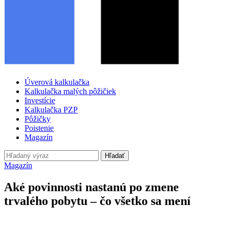
Úverová kalkulačka
Kalkulačka malých pôžičiek
Investície
Kalkulačka PZP
Pôžičky
Poistenie
Magazín
Hľadať
Magazín
Aké povinnosti nastanú po zmene
trvalého pobytu – čo všetko sa mení