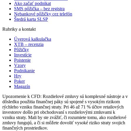
Ako začať podnikat
SMS pôžička – bez registra
Nebankové pôžičky cez telefón
Štedrá karta SLSP
Rubriky a kontakt
Úverová kalkulačka
XTB – recenzia
Pôžičky
Investície
Poistenie
Vzory
Podnikanie
Hry
Poker
Magazín
Upozornenie k CFD: Rozdielové zmluvy sú komplexné nástroje a v
dôsledku použitia finančnej páky sú spojené s vysokým rizikom
rýchleho vzniku finančnej straty. Pri 46 až 71 % účtov retailových
investorov došlo pri obchodovaní s rozdielovými zmluvami k
vzniku straty. Mali by ste zvážiť, či rozumiete tomu, ako rozdielové
zmluvy fungujú, a či si môžete dovoliť vysoké riziko straty svojich
finančných prostriedkov.