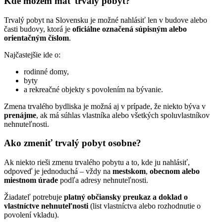
Kde môžem mať trvalý pobyt?
Trvalý pobyt na Slovensku je možné nahlásiť len v budove alebo
časti budovy, ktorá je
oficiálne označená súpisným alebo
orientačným číslom
.
Najčastejšie ide o:
rodinné domy,
byty
a rekreačné objekty s povolením na bývanie.
Zmena trvalého bydliska je možná aj v prípade, že niekto býva v
prenájme
, ak má súhlas vlastníka alebo všetkých spoluvlastníkov
nehnuteľnosti.
Ako zmeniť trvalý pobyt osobne?
Ak niekto rieši zmenu trvalého pobytu a to, kde ju nahlásiť,
odpoveď je jednoduchá – vždy na
mestskom
,
obecnom alebo
miestnom úrade
podľa adresy nehnuteľnosti.
Žiadateľ potrebuje
platný občiansky preukaz a doklad o
vlastníctve nehnuteľnosti
(list vlastníctva alebo rozhodnutie o
povolení vkladu).