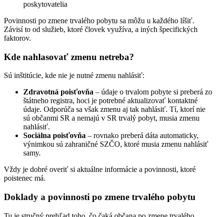
poskytovatelia
Povinnosti po zmene trvalého pobytu sa môžu u každého líšiť.
Závisí to od služieb, ktoré človek využíva, a iných špecifických
faktorov.
Kde nahlasovať zmenu netreba?
Sú inštitúcie, kde nie je nutné zmenu nahlásiť:
Zdravotná poisťovňa
– údaje o trvalom pobyte si preberá zo
štátneho registra, hoci je potrebné aktualizovať kontaktné
údaje. Odporúča sa však zmenu aj tak nahlásiť. Tí, ktorí nie
sú občanmi SR a nemajú v SR trvalý pobyt, musia zmenu
nahlásiť.
Sociálna poisťovňa
– rovnako preberá dáta automaticky,
výnimkou sú zahraničné SZČO, ktoré musia zmenu nahlásiť
samy.
Vždy je dobré overiť si aktuálne informácie a povinnosti, ktoré
poistenec má.
Doklady a povinnosti po zmene trvalého pobytu
Tu je stručný prehľad toho, čo čaká občana po zmene trvalého