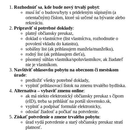
Rozhodnúť sa
,
kde bude nový trvalý pobyt
:
musí ísť o budovu/byty s prideleným súpisným (a
orientačným) číslom, ktoré sú určené na bývanie alebo
rekreáciu.
Pripraviť si potrebné doklady
:
platný občiansky preukaz,
doklad o vlastníctve (list vlastníctva, rozhodnutie o
povolení vkladu do katastra),
sobášny list (ak prihlasujem manžela/manželku),
rodný list (ak prihlasujem dieťa),
písomný súhlas vlastníka/spoluvlastníkov, ak žiadateľ
nie je vlastníkom.
Navštíviť ohlasovňu pobytu na obecnom či mestskom
úrade
:
predložiť všetky potrebné doklady,
vyplniť prihlasovací lístok na zmenu trvalého bydliska.
Alternatíva – vybaviť zmenu online
:
ak má niekto elektronický občiansky preukaz s čipom
(eID), treba sa prihlásiť na portál slovensko.sk,
vyplniť a podpísať formulár elektronicky,
odoslať žiadosť a počkať na potvrdenie.
Získať potvrdenie o zmene trvalého pobytu
:
úrad vydá potvrdenie a starý občiansky preukaz stratí
platnosť.