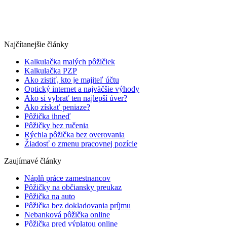
Najčítanejšie články
Kalkulačka malých pôžičiek
Kalkulačka PZP
Ako zistiť, kto je majiteľ účtu
Optický internet a najväčšie výhody
Ako si vybrať ten najlepší úver?
Ako získať peniaze?
Pôžička ihneď
Pôžičky bez ručenia
Rýchla pôžička bez overovania
Žiadosť o zmenu pracovnej pozície
Zaujímavé články
Náplň práce zamestnancov
Pôžičky na občiansky preukaz
Pôžička na auto
Pôžička bez dokladovania príjmu
Nebanková pôžička online
Pôžička pred výplatou online