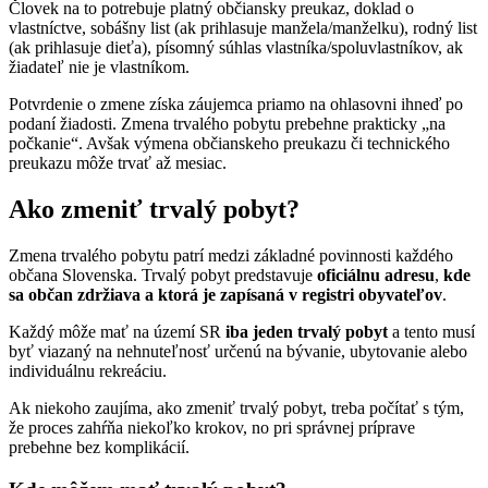
Človek na to potrebuje platný občiansky preukaz, doklad o
vlastníctve, sobášny list (ak prihlasuje manžela/manželku), rodný list
(ak prihlasuje dieťa), písomný súhlas vlastníka/spoluvlastníkov, ak
žiadateľ nie je vlastníkom.
Potvrdenie o zmene získa záujemca priamo na ohlasovni ihneď po
podaní žiadosti. Zmena trvalého pobytu prebehne prakticky „na
počkanie“. Avšak výmena občianskeho preukazu či technického
preukazu môže trvať až mesiac.
Ako zmeniť trvalý pobyt?
Zmena trvalého pobytu patrí medzi základné povinnosti každého
občana Slovenska. Trvalý pobyt predstavuje
oficiálnu adresu
,
kde
sa občan zdržiava a ktorá je zapísaná v registri obyvateľov
.
Každý môže mať na území SR
iba jeden trvalý pobyt
a tento musí
byť viazaný na nehnuteľnosť určenú na bývanie, ubytovanie alebo
individuálnu rekreáciu.
Ak niekoho zaujíma, ako zmeniť trvalý pobyt, treba počítať s tým,
že proces zahŕňa niekoľko krokov, no pri správnej príprave
prebehne bez komplikácií.