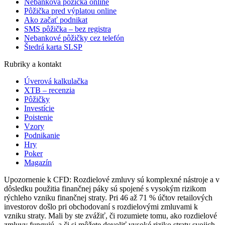
Nebanková pôžička online
Pôžička pred výplatou online
Ako začať podnikat
SMS pôžička – bez registra
Nebankové pôžičky cez telefón
Štedrá karta SLSP
Rubriky a kontakt
Úverová kalkulačka
XTB – recenzia
Pôžičky
Investície
Poistenie
Vzory
Podnikanie
Hry
Poker
Magazín
Upozornenie k CFD: Rozdielové zmluvy sú komplexné nástroje a v
dôsledku použitia finančnej páky sú spojené s vysokým rizikom
rýchleho vzniku finančnej straty. Pri 46 až 71 % účtov retailových
investorov došlo pri obchodovaní s rozdielovými zmluvami k
vzniku straty. Mali by ste zvážiť, či rozumiete tomu, ako rozdielové
zmluvy fungujú, a či si môžete dovoliť vysoké riziko straty svojich