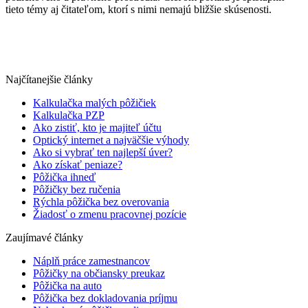
tieto témy aj čitateľom, ktorí s nimi nemajú bližšie skúsenosti.
Najčítanejšie články
Kalkulačka malých pôžičiek
Kalkulačka PZP
Ako zistiť, kto je majiteľ účtu
Optický internet a najväčšie výhody
Ako si vybrať ten najlepší úver?
Ako získať peniaze?
Pôžička ihneď
Pôžičky bez ručenia
Rýchla pôžička bez overovania
Žiadosť o zmenu pracovnej pozície
Zaujímavé články
Náplň práce zamestnancov
Pôžičky na občiansky preukaz
Pôžička na auto
Pôžička bez dokladovania príjmu