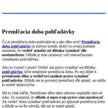
Premlčacia doba pohľadávky
Čo je premlčacia doba pohľadávok a ako dlho trvá?
Premlčacia
doba pohľadávky
je právny termín, ktorý vo svojej podstate
znamená, že
veriteľ nemôže od dlžníka vymáhať dlh
neobmedzene
. Dlžník je teda chránený voči nekončiacemu
vymáhaniu pohľadávky.
Ako to vyzerá v praxi? Veriteľ má právo vymáhať od dlžníka
pohľadávku
, kým neuplynie premlčacia doba. Po nej dôjde k
premlčaniu dlhu a veriteľovi zanikne právo vymáhať
pohľadávku
. Dlžník nie je povinný premlčaný dlh splatiť, no môže
to urobiť dobrovoľne.
Má to však háčik. Premlčanie dlhu nikto nikomu nepripíše sám od
seba. To znamená, že
dlžník si musí svoje právo sám nárokovať
.
Ak veriteľ skúsi vymáhať pohľadávku po uplynutí premlčacej doby
a dlžník sa na ňu odvolá, dlh nie je nutné splatiť.