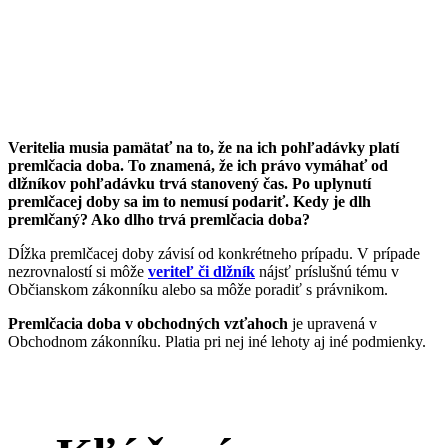
Veritelia musia pamätať na to, že na ich pohľadávky platí
premlčacia doba. To znamená, že ich právo vymáhať od
dlžníkov pohľadávku trvá stanovený čas. Po uplynutí
premlčacej doby sa im to nemusí podariť. Kedy je dlh
premlčaný? Ako dlho trvá premlčacia doba?
Dĺžka premlčacej doby závisí od konkrétneho prípadu. V prípade
nezrovnalostí si môže
veriteľ či dlžník
nájsť príslušnú tému v
Občianskom zákonníku alebo sa môže poradiť s právnikom.
Premlčacia doba v obchodných vzťahoch
je upravená v
Obchodnom zákonníku. Platia pri nej iné lehoty aj iné podmienky.