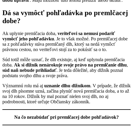
dobu upraviť
. Majú možnosť túto lehotu predĺžiť alebo skrátiť.
Dá sa vymôcť pohľadávka po premlčacej
dobe?
Ak uplynie premlčacia doba,
veriteľovi sa nemusí podariť
vymôcť jeho pohľadávku
. Je to však možné. Po premlčacej dobe
sa z pohľadávky stáva premlčaný dlh, ktorý sa nedá vymôcť
právnou cestou, no veriteľovi stojí za to pokúsiť sa o to.
Súd totiž môže uznať, že dlh existuje, aj keď uplynula premlčacia
doba.
Ak si dlžník nenárokuje svoje právo na premlčanie dlhu
,
súd naň nebude prihliadať
. Je teda dôležité, aby dlžník poznal
podstatu svojho dlhu a svoje práva.
Významnú rolu má aj
uznanie dlhu dlžníkom
. V prípade, že dlžník
svoj dlh písomne uzná, začína plynúť nová premlčacia doba, a to až
na 10 rokov. Dlžník by mal poznať nielen svoj dlh, no aj
podrobnosti, ktoré určuje Občiansky zákonník.
Na čo nezabúdať pri premlčacej dobe pohľadávok?