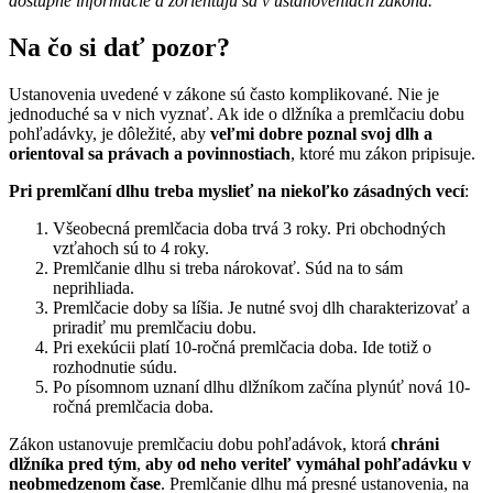
dostupné informácie a zorientujú sa v ustanoveniach zákona.
Na čo si dať pozor?
Ustanovenia uvedené v zákone sú často komplikované. Nie je
jednoduché sa v nich vyznať. Ak ide o dlžníka a premlčaciu dobu
pohľadávky, je dôležité, aby
veľmi dobre poznal svoj dlh a
orientoval sa právach a povinnostiach
, ktoré mu zákon pripisuje.
Pri premlčaní dlhu treba myslieť na niekoľko zásadných vecí
:
Všeobecná premlčacia doba trvá 3 roky. Pri obchodných
vzťahoch sú to 4 roky.
Premlčanie dlhu si treba nárokovať. Súd na to sám
neprihliada.
Premlčacie doby sa líšia. Je nutné svoj dlh charakterizovať a
priradiť mu premlčaciu dobu.
Pri exekúcii platí 10-ročná premlčacia doba. Ide totiž o
rozhodnutie súdu.
Po písomnom uznaní dlhu dlžníkom začína plynúť nová 10-
ročná premlčacia doba.
Zákon ustanovuje premlčaciu dobu pohľadávok, ktorá
chráni
dlžníka pred tým
,
aby od neho veriteľ vymáhal pohľadávku v
neobmedzenom čase
. Premlčanie dlhu má presné ustanovenia, na