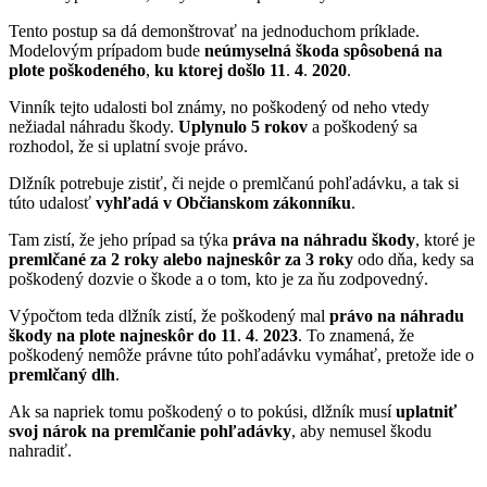
Tento postup sa dá demonštrovať na jednoduchom príklade.
Modelovým prípadom bude
neúmyselná škoda spôsobená na
plote poškodeného
,
ku ktorej došlo 11
.
4
.
2020
.
Vinník tejto udalosti bol známy, no poškodený od neho vtedy
nežiadal náhradu škody.
Uplynulo 5 rokov
a poškodený sa
rozhodol, že si uplatní svoje právo.
Dlžník potrebuje zistiť, či nejde o premlčanú pohľadávku, a tak si
túto udalosť
vyhľadá v Občianskom zákonníku
.
Tam zistí, že jeho prípad sa týka
práva na náhradu škody
, ktoré je
premlčané za 2 roky alebo najneskôr za 3 roky
odo dňa, kedy sa
poškodený dozvie o škode a o tom, kto je za ňu zodpovedný.
Výpočtom teda dlžník zistí, že poškodený mal
právo na náhradu
škody na plote najneskôr do 11
.
4
.
2023
. To znamená, že
poškodený nemôže právne túto pohľadávku vymáhať, pretože ide o
premlčaný dlh
.
Ak sa napriek tomu poškodený o to pokúsi, dlžník musí
uplatniť
svoj nárok na premlčanie pohľadávky
, aby nemusel škodu
nahradiť.