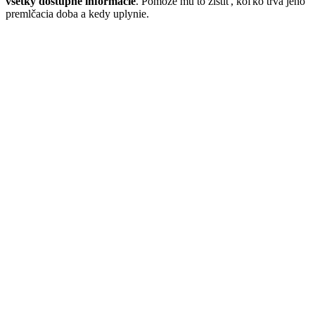
všetky dostupné informácie
. Pomôže mu to zistiť, koľko trvá jeho
premlčacia doba a kedy uplynie.