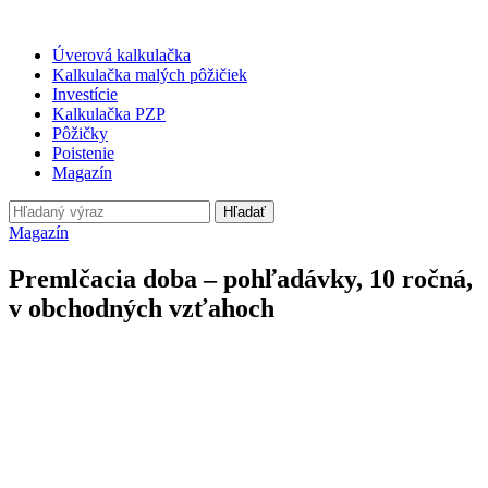
Úverová kalkulačka
Kalkulačka malých pôžičiek
Investície
Kalkulačka PZP
Pôžičky
Poistenie
Magazín
Hľadať
Magazín
Premlčacia doba – pohľadávky, 10 ročná,
v obchodných vzťahoch