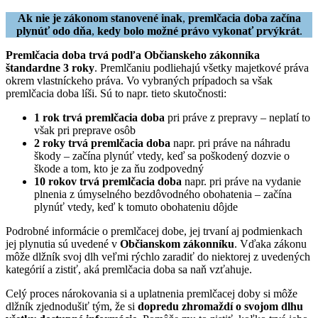
Ak nie je zákonom stanovené inak
,
premlčacia doba začína
plynúť odo dňa
,
kedy bolo možné právo vykonať prvýkrát
.
Premlčacia doba trvá podľa Občianskeho zákonníka
štandardne 3 roky
. Premlčaniu podliehajú všetky majetkové práva
okrem vlastníckeho práva. Vo vybraných prípadoch sa však
premlčacia doba líši. Sú to napr. tieto skutočnosti:
1 rok trvá premlčacia doba
pri práve z prepravy – neplatí to
však pri preprave osôb
2 roky trvá premlčacia doba
napr. pri práve na náhradu
škody – začína plynúť vtedy, keď sa poškodený dozvie o
škode a tom, kto je za ňu zodpovedný
10 rokov trvá premlčacia doba
napr. pri práve na vydanie
plnenia z úmyselného bezdôvodného obohatenia – začína
plynúť vtedy, keď k tomuto obohateniu dôjde
Podrobné informácie o premlčacej dobe, jej trvaní aj podmienkach
jej plynutia sú uvedené v
Občianskom zákonníku
. Vďaka zákonu
môže dlžník svoj dlh veľmi rýchlo zaradiť do niektorej z uvedených
kategórií a zistiť, aká premlčacia doba sa naň vzťahuje.
Celý proces nárokovania si a uplatnenia premlčacej doby si môže
dlžník zjednodušiť tým, že si
dopredu zhromaždí o svojom dlhu