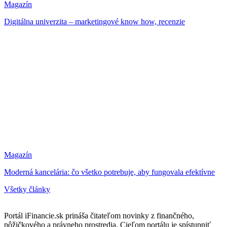
Magazín
Digitálna univerzita – marketingové know how, recenzie
Magazín
Moderná kancelária: čo všetko potrebuje, aby fungovala efektívne
Všetky články
Portál iFinancie.sk prináša čitateľom novinky z finančného,
pôžičkového a právneho prostredia. Cieľom portálu je spístupniť