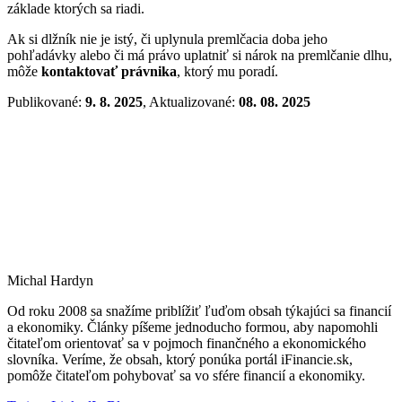
základe ktorých sa riadi.
Ak si dlžník nie je istý, či uplynula premlčacia doba jeho
pohľadávky alebo či má právo uplatniť si nárok na premlčanie dlhu,
môže
kontaktovať právnika
, ktorý mu poradí.
Publikované:
9. 8. 2025
, Aktualizované:
08. 08. 2025
Michal Hardyn
Od roku 2008 sa snažíme priblížiť ľuďom obsah týkajúci sa financií
a ekonomiky. Články píšeme jednoducho formou, aby napomohli
čitateľom orientovať sa v pojmoch finančného a ekonomického
slovníka. Veríme, že obsah, ktorý ponúka portál iFinancie.sk,
pomôže čitateľom pohybovať sa vo sfére financií a ekonomiky.