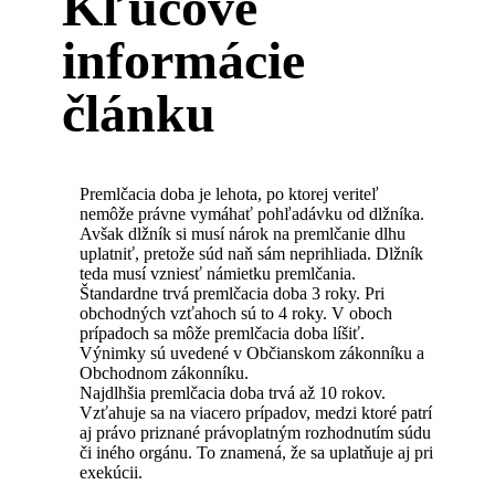
Kľúčové
informácie
článku
Premlčacia doba je lehota, po ktorej veriteľ
nemôže právne vymáhať pohľadávku od dlžníka.
Avšak dlžník si musí nárok na premlčanie dlhu
uplatniť, pretože súd naň sám neprihliada. Dlžník
teda musí vzniesť námietku premlčania.
Štandardne trvá premlčacia doba 3 roky. Pri
obchodných vzťahoch sú to 4 roky. V oboch
prípadoch sa môže premlčacia doba líšiť.
Výnimky sú uvedené v Občianskom zákonníku a
Obchodnom zákonníku.
Najdlhšia premlčacia doba trvá až 10 rokov.
Vzťahuje sa na viacero prípadov, medzi ktoré patrí
aj právo priznané právoplatným rozhodnutím súdu
či iného orgánu. To znamená, že sa uplatňuje aj pri
exekúcii.