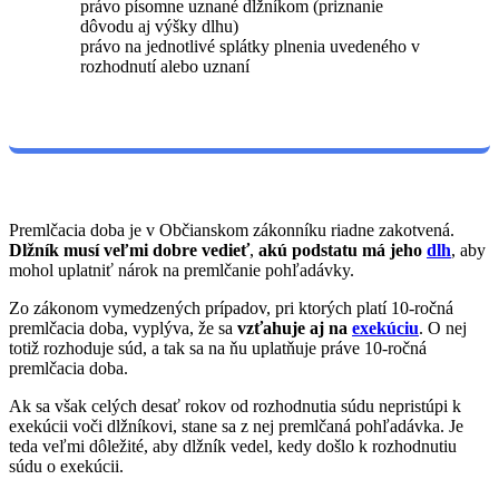
právo písomne uznané dlžníkom (priznanie
dôvodu aj výšky dlhu)
právo na jednotlivé splátky plnenia uvedeného v
rozhodnutí alebo uznaní
Premlčacia doba je v Občianskom zákonníku riadne zakotvená.
Dlžník musí veľmi dobre vedieť
,
akú podstatu má jeho
dlh
, aby
mohol uplatniť nárok na premlčanie pohľadávky.
Zo zákonom vymedzených prípadov, pri ktorých platí 10-ročná
premlčacia doba, vyplýva, že sa
vzťahuje aj na
exekúciu
. O nej
totiž rozhoduje súd, a tak sa na ňu uplatňuje práve 10-ročná
premlčacia doba.
Ak sa však celých desať rokov od rozhodnutia súdu nepristúpi k
exekúcii voči dlžníkovi, stane sa z nej premlčaná pohľadávka. Je
teda veľmi dôležité, aby dlžník vedel, kedy došlo k rozhodnutiu
súdu o exekúcii.