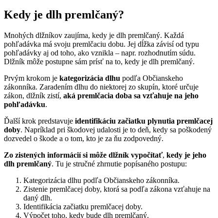
Kedy je dlh premlčaný?
Mnohých dlžníkov zaujíma, kedy je dlh premlčaný. Každá
pohľadávka má svoju premlčaciu dobu. Jej dĺžka závisí od typu
pohľadávky aj od toho, ako vznikla – napr. rozhodnutím súdu.
Dlžník môže postupne sám prísť na to, kedy je dlh premlčaný.
Prvým krokom je
kategorizácia dlhu
podľa Občianskeho
zákonníka. Zaradením dlhu do niektorej zo skupín, ktoré určuje
zákon, dlžník zistí,
aká premlčacia doba sa vzťahuje na jeho
pohľadávku
.
Ďalší krok predstavuje
identifikáciu začiatku plynutia premlčacej
doby
. Napríklad pri škodovej udalosti je to deň, kedy sa poškodený
dozvedel o škode a o tom, kto je za ňu zodpovedný.
Zo zistených informácií si môže dlžník vypočítať
,
kedy je jeho
dlh premlčaný
. Tu je stručné zhrnutie popísaného postupu:
Kategorizácia dlhu podľa Občianskeho zákonníka.
Zistenie premlčacej doby, ktorá sa podľa zákona vzťahuje na
daný dlh.
Identifikácia začiatku premlčacej doby.
Výpočet toho, kedy bude dlh premlčaný.