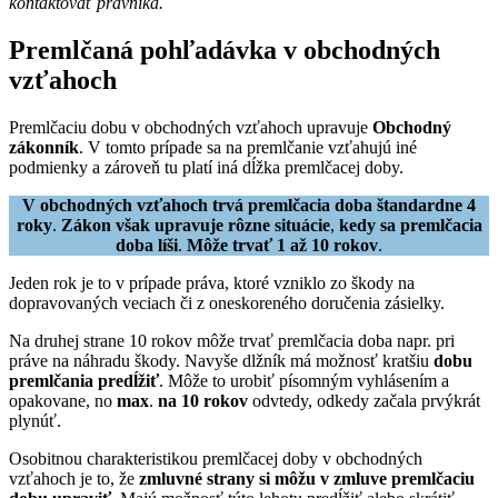
kontaktovať právnika.
Premlčaná pohľadávka v obchodných
vzťahoch
Premlčaciu dobu v obchodných vzťahoch upravuje
Obchodný
zákonník
. V tomto prípade sa na premlčanie vzťahujú iné
podmienky a zároveň tu platí iná dĺžka premlčacej doby.
V obchodných vzťahoch trvá premlčacia doba štandardne 4
roky
.
Zákon však upravuje rôzne situácie
,
kedy sa premlčacia
doba líši
.
Môže trvať 1 až 10 rokov
.
Jeden rok je to v prípade práva, ktoré vzniklo zo škody na
dopravovaných veciach či z oneskoreného doručenia zásielky.
Na druhej strane 10 rokov môže trvať premlčacia doba napr. pri
práve na náhradu škody. Navyše dlžník má možnosť kratšiu
dobu
premlčania predĺžiť
. Môže to urobiť písomným vyhlásením a
opakovane, no
max
.
na 10 rokov
odvtedy, odkedy začala prvýkrát
plynúť.
Osobitnou charakteristikou premlčacej doby v obchodných
vzťahoch je to, že
zmluvné strany si môžu v zmluve premlčaciu