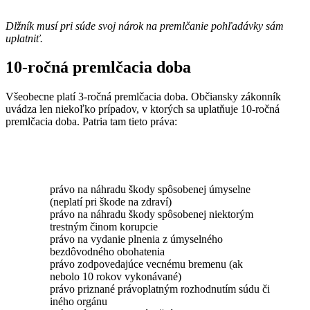
Dlžník musí pri súde svoj nárok na premlčanie pohľadávky sám
uplatniť.
10-ročná premlčacia doba
Všeobecne platí 3-ročná premlčacia doba. Občiansky zákonník
uvádza len niekoľko prípadov, v ktorých sa uplatňuje 10-ročná
premlčacia doba. Patria tam tieto práva:
právo na náhradu škody spôsobenej úmyselne
(neplatí pri škode na zdraví)
právo na náhradu škody spôsobenej niektorým
trestným činom korupcie
právo na vydanie plnenia z úmyselného
bezdôvodného obohatenia
právo zodpovedajúce vecnému bremenu (ak
nebolo 10 rokov vykonávané)
právo priznané právoplatným rozhodnutím súdu či
iného orgánu