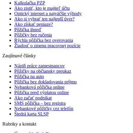
Kalkulačka PZP
Ako zistiť, kto je majiteľ účtu
Optický internet a najväčšie výhody
Ako si vybrať ten najlepší úver?
Ako získať peniaze?
Pôžička ihneď
Pôžičky bez ručenia
Rýchla pôžička bez overovania
Žiadosť o zmenu pracovnej pozície
Zaujímavé články
Náplň práce zamestnancov
Pôžičky na občiansky preukaz
Pôžička na auto
Pôžička bez dokladovania príjmu
Nebanková pôžička online
Pôžička pred výplatou online
Ako začať podnikat
SMS pôžička – bez registra
Nebankové pôžičky cez telefón
Štedrá karta SLSP
Rubriky a kontakt