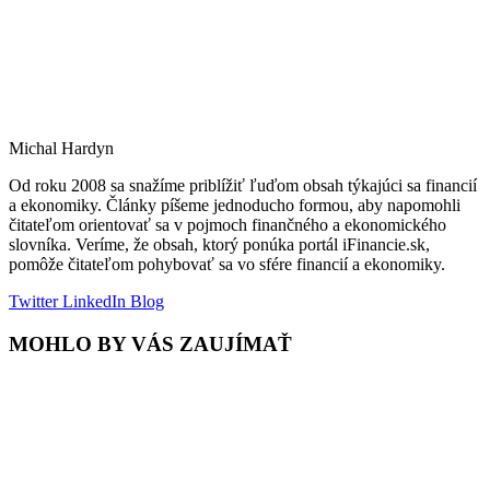
Michal Hardyn
Od roku 2008 sa snažíme priblížiť ľuďom obsah týkajúci sa financií
a ekonomiky. Články píšeme jednoducho formou, aby napomohli
čitateľom orientovať sa v pojmoch finančného a ekonomického
slovníka. Veríme, že obsah, ktorý ponúka portál iFinancie.sk,
pomôže čitateľom pohybovať sa vo sfére financií a ekonomiky.
Twitter
LinkedIn
Blog
MOHLO BY VÁS ZAUJÍMAŤ