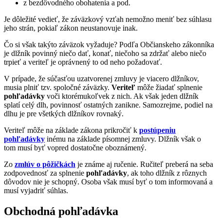
z bezdôvodného obohatenia a pod.
Je dôležité vedieť, že záväzkový vzťah nemožno meniť bez súhlasu
jeho strán, pokiaľ zákon neustanovuje inak.
Čo si však takýto záväzok vyžaduje? Podľa Občianskeho zákonníka
je dlžník povinný niečo dať, konať, niečoho sa zdržať alebo niečo
trpieť a veriteľ je oprávnený to od neho požadovať.
V prípade, že súčasťou uzatvorenej zmluvy je viacero dlžníkov,
musia plniť tzv. spoločné záväzky.
Veriteľ
môže žiadať splnenie
pohľadávky
voči ktorémukoľvek z nich. Ak však jeden dlžník
splatí celý dlh, povinnosť ostatných zanikne. Samozrejme, podiel na
dlhu je pre všetkých dlžníkov rovnaký.
Veriteľ môže na základe zákona prikročiť k
postúpeniu
pohľadávky
inému na základe písomnej zmluvy. Dlžník však o
tom musí byť vopred dostatočne oboznámený.
Zo
zmlúv o pôžičkách
je známe aj ručenie. Ručiteľ preberá na seba
zodpovednosť za splnenie
pohľadávky
, ak toho dlžník z rôznych
dôvodov nie je schopný. Osoba však musí byť o tom informovaná a
musí vyjadriť súhlas.
Obchodná pohľadávka