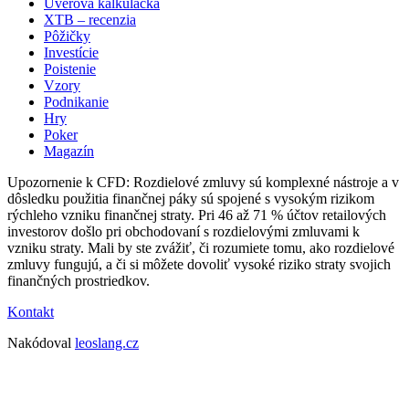
Úverová kalkulačka
XTB – recenzia
Pôžičky
Investície
Poistenie
Vzory
Podnikanie
Hry
Poker
Magazín
Upozornenie k CFD: Rozdielové zmluvy sú komplexné nástroje a v
dôsledku použitia finančnej páky sú spojené s vysokým rizikom
rýchleho vzniku finančnej straty. Pri 46 až 71 % účtov retailových
investorov došlo pri obchodovaní s rozdielovými zmluvami k
vzniku straty. Mali by ste zvážiť, či rozumiete tomu, ako rozdielové
zmluvy fungujú, a či si môžete dovoliť vysoké riziko straty svojich
finančných prostriedkov.
Kontakt
Nakódoval
leoslang.cz