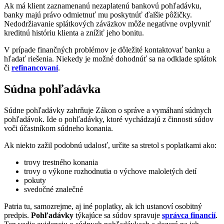
Ak má klient zaznamenanú nezaplatenú bankovú pohľadávku,
banky majú právo odmietnuť mu poskytnúť ďalšie pôžičky.
Nedodržiavanie splátkových záväzkov môže negatívne ovplyvniť
kreditnú históriu klienta a znížiť jeho bonitu.
V prípade finančných problémov je dôležité kontaktovať banku a
hľadať riešenia. Niekedy je možné dohodnúť sa na odklade splátok
či
refinancovaní
.
Súdna pohľadávka
Súdne pohľadávky zahrňuje Zákon o správe a vymáhaní súdnych
pohľadávok. Ide o pohľadávky, ktoré vychádzajú z činnosti súdov
voči účastníkom súdneho konania.
Ak niekto zažil podobnú udalosť, určite sa stretol s poplatkami ako:
trovy trestného konania
trovy o výkone rozhodnutia o výchove maloletých detí
pokuty
svedočné znalečné
Patria tu, samozrejme, aj iné poplatky, ak ich ustanoví osobitný
predpis.
Pohľadávky
týkajúce sa súdov spravuje
správca financií
.