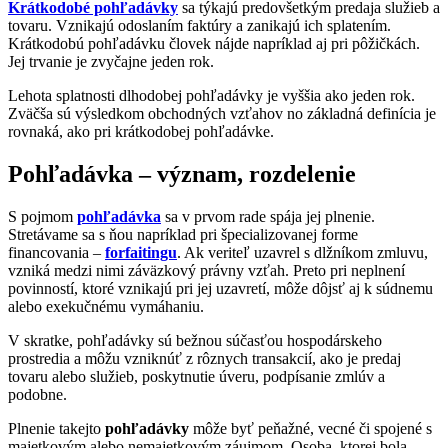
Krátkodobé pohľadávky
sa týkajú predovšetkým predaja služieb a
tovaru. Vznikajú odoslaním faktúry a zanikajú ich splatením.
Krátkodobú pohľadávku človek nájde napríklad aj pri pôžičkách.
Jej trvanie je zvyčajne jeden rok.
Lehota splatnosti dlhodobej pohľadávky je vyššia ako jeden rok.
Zväčša sú výsledkom obchodných vzťahov no základná definícia je
rovnaká, ako pri krátkodobej pohľadávke.
Pohľadávka – význam, rozdelenie
S pojmom
pohľadávka
sa v prvom rade spája jej plnenie.
Stretávame sa s ňou napríklad pri špecializovanej forme
financovania –
forfaitingu
. Ak veriteľ uzavrel s dlžníkom zmluvu,
vzniká medzi nimi záväzkový právny vzťah. Preto pri neplnení
povinností, ktoré vznikajú pri jej uzavretí, môže dôjsť aj k súdnemu
alebo exekučnému vymáhaniu.
V skratke, pohľadávky sú bežnou súčasťou hospodárskeho
prostredia a môžu vzniknúť z rôznych transakcií, ako je predaj
tovaru alebo služieb, poskytnutie úveru, podpísanie zmlúv a
podobne.
Plnenie takejto
pohľadávky
môže byť peňažné, vecné či spojené s
majetkovým alebo nemajetkovým záujmom. Osoba, ktorej bola