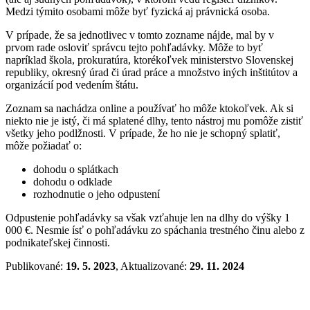
Medzi týmito osobami môže byť fyzická aj právnická osoba.
V prípade, že sa jednotlivec v tomto zozname nájde, mal by v
prvom rade osloviť správcu tejto pohľadávky. Môže to byť
napríklad škola, prokuratúra, ktorékoľvek ministerstvo Slovenskej
republiky, okresný úrad či úrad práce a množstvo iných inštitútov a
organizácií pod vedením štátu.
Zoznam sa nachádza online a používať ho môže ktokoľvek. Ak si
niekto nie je istý, či má splatené dlhy, tento nástroj mu pomôže zistiť
všetky jeho podlžnosti. V prípade, že ho nie je schopný splatiť,
môže požiadať o:
dohodu o splátkach
dohodu o odklade
rozhodnutie o jeho odpustení
Odpustenie pohľadávky sa však vzťahuje len na dlhy do výšky 1
000 €. Nesmie ísť o pohľadávku zo spáchania trestného činu alebo z
podnikateľskej činnosti.
Publikované:
19. 5. 2023
, Aktualizované:
29. 11. 2024