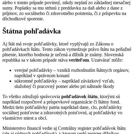
alebo v tomto prípade povinný, nikdy neplatí zo základnej mesačnej
sumy. Poplatky sa mu strhnú z preddavku za daň alebo z dane z
príjmov, zo sociálneho či zdravotného poistenia, či z príspevku na
dôchodkové sporenie.
Štátna pohľadávka
Aj štát má svoje pohľadávky, ktoré vyplývajú zo Zákona o
pohľadávkach štátu. Tento zákon vymedzuje právo štátu na peňažné
plnenie, ktorého hodnota je určená a dlžník je známy. Slovenská
republika sa v takom prípade stáva
veriteľom
. Uzatvárať môže:
verejné pohľadávky – vznikli rozhodnutím štátnych orgánov,
napríklad v správnom konaní
súkromné pohľadávky – napríklad záväzkový vzťah,
služobný či pracovný pomer alebo pri náhrade škody
To všetko združujú správcovia
pohľadávok štátu
, ktorými sú
napríklad rozpočtové a príspevkové organizácie či štátny fond.
Medzi tieto pohľadávky patria napríklad dane, clo, pohľadávky
sociálnej poisťovne a zdravotných poisťovní, aj pohľadávky vo
vlastníctve miest a obcí.
Ministerstvo financií vedie aj Centrálny register pohľadávok štátu
(ale aj súdnych pohľadávok), v ktorom vedú register dlžníkov.