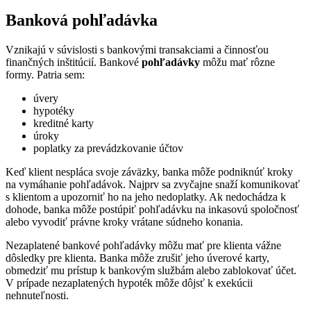
Banková pohľadávka
Vznikajú v súvislosti s bankovými transakciami a činnosťou
finančných inštitúcií. Bankové
pohľadávky
môžu mať rôzne
formy. Patria sem:
úvery
hypotéky
kreditné karty
úroky
poplatky za prevádzkovanie účtov
Keď klient nespláca svoje záväzky, banka môže podniknúť kroky
na vymáhanie pohľadávok. Najprv sa zvyčajne snaží komunikovať
s klientom a upozorniť ho na jeho nedoplatky. Ak nedochádza k
dohode, banka môže postúpiť pohľadávku na inkasovú spoločnosť
alebo vyvodiť právne kroky vrátane súdneho konania.
Nezaplatené bankové pohľadávky môžu mať pre klienta vážne
dôsledky pre klienta. Banka môže zrušiť jeho úverové karty,
obmedziť mu prístup k bankovým službám alebo zablokovať účet.
V prípade nezaplatených hypoték môže dôjsť k exekúcii
nehnuteľnosti.