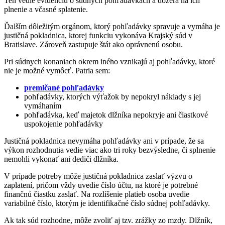
Ten vedie evidenciu o súdnych pohľadávkach a dozerá na ich
plnenie a včasné splatenie.
Ďalším dôležitým orgánom, ktorý pohľadávky spravuje a vymáha je
justičná pokladnica, ktorej funkciu vykonáva Krajský súd v
Bratislave. Zároveň zastupuje štát ako oprávnenú osobu.
Pri súdnych konaniach okrem iného vznikajú aj pohľadávky, ktoré
nie je možné vymôcť. Patria sem:
premlčané pohľadávky
pohľadávky, ktorých výťažok by nepokryl náklady s jej
vymáhaním
pohľadávka, keď majetok dlžníka nepokryje ani čiastkové
uspokojenie pohľadávky
Justičná pokladnica nevymáha pohľadávky ani v prípade, že sa
výkon rozhodnutia vedie viac ako tri roky bezvýsledne, či splnenie
nemohli vykonať ani dediči dlžníka.
V prípade potreby môže justičná pokladnica zaslať výzvu o
zaplatení, pričom vždy uvedie číslo účtu, na ktoré je potrebné
finančnú čiastku zaslať. Na rozlíšenie platieb osoba uvedie
variabilné číslo, ktorým je identifikačné číslo súdnej pohľadávky.
Ak tak súd rozhodne, môže zvoliť aj tzv. zrážky zo mzdy. Dlžník,