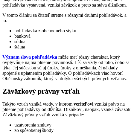
pohľadávka vystavená, vzniká záväzok a preto sa stáva dlžníkom.
V tomto článku sa čitateľ stretne s rôznymi druhmi pohľadávok, a
to:
pohľadávka z obchodného styku
banková
súdna
štátna
Význam slova pohľadávka
môže mať rôzny charakter, ktorý
ovplyvňuje najmä plnenie povinností. Líši sa vždy od toho, čoho sa
týka. Jej súčasťou sú aj úroky, úroky z omeškania, či náklady
spojené s uplatnením pohľadávky. O pohľadávkach viac hovorí
Občiansky zákonník, ktorý sa dotýka všetkých právnych vzťahov.
Záväzkový právny vzťah
Takýto vzťah vzniká vtedy, v ktorom
veriteľovi
vzniká právo na
plnenie pohľadávky od dlžníka. Dlžníkovi, naopak, vzniká záväzok.
Záväzkový právny vzťah vzniká v prípade:
uzatvorenia zmluvy
zo spôsobenej škody