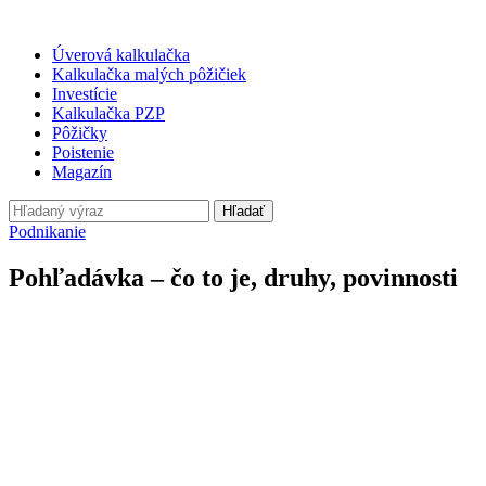
Úverová kalkulačka
Kalkulačka malých pôžičiek
Investície
Kalkulačka PZP
Pôžičky
Poistenie
Magazín
Hľadať
Podnikanie
Pohľadávka – čo to je, druhy, povinnosti