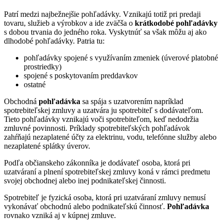
Patrí medzi najbežnejšie pohľadávky. Vznikajú totiž pri predaji
tovaru, služieb a výrobkov a ide zväčša o
krátkodobé pohľadávky
s dobou trvania do jedného roka. Vyskytnúť sa však môžu aj ako
dlhodobé pohľadávky. Patria tu:
pohľadávky spojené s využívaním zmeniek (úverové platobné
prostriedky)
spojené s poskytovaním preddavkov
ostatné
Obchodná
pohľadávka
sa spája s uzatvorením napríklad
spotrebiteľskej zmluvy a uzatvára ju spotrebiteľ s dodávateľom.
Tieto pohľadávky vznikajú voči spotrebiteľom, keď nedodržia
zmluvné povinnosti. Príklady spotrebiteľských pohľadávok
zahŕňajú nezaplatené účty za elektrinu, vodu, telefónne služby alebo
nezaplatené splátky úverov.
Podľa občianskeho zákonníka je dodávateľ osoba, ktorá pri
uzatváraní a plnení spotrebiteľskej zmluvy koná v rámci predmetu
svojej obchodnej alebo inej podnikateľskej činnosti.
Spotrebiteľ je fyzická osoba, ktorá pri uzatváraní zmluvy nemusí
vykonávať obchodnú alebo podnikateľskú činnosť.
Pohľadávka
rovnako vzniká aj v kúpnej zmluve.