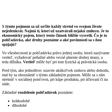
S týmto pojmom sa už určite každý stretol vo svojom živote
nejedenkrát. Najmä tí, ktorí už uzatvárali nejakú zmluvu. Je to
ekonomický pojem, ktorý tento článok bližšie vysvetlí. Čo je to
pohľadávka, aké druhy poznáme a aké povinnosti sa s ňou
spájajú?
Vo všeobecnosti je pohľadávka právo jednej osoby, ktorú nazývame
veriteľ, vyžadovať peňažné alebo vecné plnenie druhej strany, a
teda dlžníka.
Veriteľ
môže byť pri tom fyzická aj právnická osoba.
Pred tým, ako jednotlivec uzavrie akúkoľvek zmluvu alebo dohodu,
mal by sa oboznámiť s týmto základným pojmom. Môže sa s ním
stretnúť v sociálnej poisťovni, pri kúpe produktu, pri účtovaní či na
súde.
Základné
rozdelenie pohľadávok
poznáme:
krátkodobé
dlhodobé