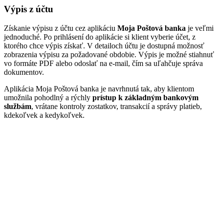
Výpis z účtu
Získanie výpisu z účtu cez aplikáciu
Moja Poštová banka
je veľmi
jednoduché. Po prihlásení do aplikácie si klient vyberie účet, z
ktorého chce výpis získať. V detailoch účtu je dostupná možnosť
zobrazenia výpisu za požadované obdobie. Výpis je možné stiahnuť
vo formáte PDF alebo odoslať na e-mail, čím sa uľahčuje správa
dokumentov.
Aplikácia Moja Poštová banka je navrhnutá tak, aby klientom
umožnila pohodlný a rýchly
prístup k základným bankovým
službám
, vrátane kontroly zostatkov, transakcií a správy platieb,
kdekoľvek a kedykoľvek.