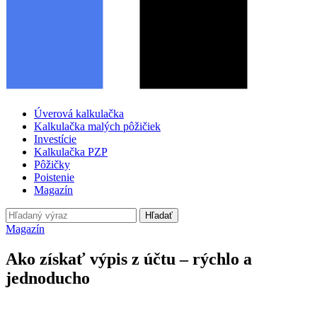
Úverová kalkulačka
Kalkulačka malých pôžičiek
Investície
Kalkulačka PZP
Pôžičky
Poistenie
Magazín
Hľadať
Magazín
Ako získať výpis z účtu – rýchlo a
jednoducho