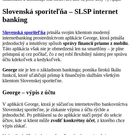
Slovenská sporiteľňa – SLSP internet
banking
Slovenská sporiteľňa
prináša svojim klientom moderný
internetbanking prostredníctvom aplikácie George, ktorá prináša
jednoduchý a intuitívny spôsob
správy financií priamo z mobilu
.
Táto aplikácia však nie je obmedzená len na smartfóny – je plne
prístupná aj cez počítač, čo z nej robí flexibilný nástroj pre správu
účtu kdekoľvek a kedykoľvek.
George
nie je len o základnom bankingu; ponúka širokú škálu
funkcií, ktoré uľahčujú prístup k finančným službám všetkým
klientom Slovenskej sporiteľne.
George – výpis z účtu
V aplikácii George, ktorá je súčasťou internetového bankovníctva
Slovenskej sporiteľne, je získanie výpisu z účtu rýchle a
jednoduché. Po prihlásení sa do aplikácie stačí prejsť do sekcie
účtov, kde si klient môže
zvoliť konkrétny účet
, z ktorého chce
výpis získať.