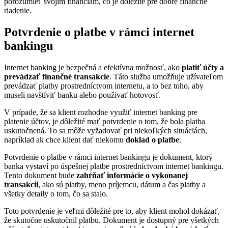
porozumieť svojim financiám, čo je dôležité pre dobré finančné
riadenie.
Potvrdenie o platbe v rámci internet
bankingu
Internet banking je bezpečná a efektívna možnosť, ako
platiť účty a
prevádzať finančné transakcie
. Táto služba umožňuje užívateľom
prevádzať platby prostredníctvom internetu, a to bez toho, aby
museli navštíviť banku alebo používať hotovosť.
V prípade, že sa klient rozhodne využiť internet banking pre
platenie účtov, je dôležité mať potvrdenie o tom, že bola platba
uskutočnená. To sa môže vyžadovať pri niekoľkých situáciách,
napríklad ak chce klient dať niekomu
doklad o platbe
.
Potvrdenie o platbe v rámci internet bankingu je dokument, ktorý
banka vystaví po úspešnej platbe prostredníctvom internet bankingu.
Tento dokument bude
zahŕňať informácie o vykonanej
transakcii
, ako sú platby, meno príjemcu, dátum a čas platby a
všetky detaily o tom, čo sa stalo.
Toto potvrdenie je veľmi dôležité pre to, aby klient mohol dokázať,
že skutočne uskutočnil platbu. Dokument je dostupný pre všetkých