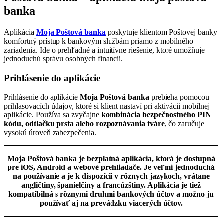
banka
Aplikácia
Moja Poštová banka
poskytuje klientom Poštovej banky
komfortný prístup k bankovým službám priamo z mobilného
zariadenia. Ide o prehľadné a intuitívne riešenie, ktoré umožňuje
jednoduchú správu osobných financií.
Prihlásenie do aplikácie
Prihlásenie do aplikácie
Moja Poštová banka
prebieha pomocou
prihlasovacích údajov, ktoré si klient nastaví pri aktivácii mobilnej
aplikácie. Používa sa zvyčajne
kombinácia bezpečnostného PIN
kódu, odtlačku prsta alebo rozpoznávania tváre
, čo zaručuje
vysokú úroveň zabezpečenia.
Moja Poštová banka je bezplatná aplikácia, ktorá je dostupná
pre iOS, Android a webové prehliadače. Je veľmi jednoduchá
na používanie a je k dispozícii v rôznych jazykoch, vrátane
angličtiny, španielčiny a francúzštiny. Aplikácia je tiež
kompatibilná s rôznymi druhmi bankových účtov a možno ju
používať aj na prevádzku viacerých účtov.