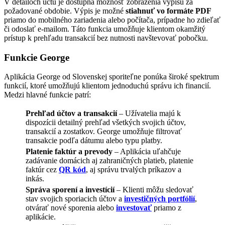
V detailoch účtu je dostupná možnosť zobrazenia výpisu za
požadované obdobie. Výpis je možné
stiahnuť vo formáte PDF
priamo do mobilného zariadenia alebo počítača, prípadne ho zdieľať
či odoslať e-mailom. Táto funkcia umožňuje klientom okamžitý
prístup k prehľadu transakcií bez nutnosti navštevovať pobočku.
Funkcie George
Aplikácia George od Slovenskej sporiteľne ponúka široké spektrum
funkcií, ktoré umožňujú klientom jednoduchú správu ich financií.
Medzi hlavné funkcie patrí:
Prehľad účtov a transakcií
– Užívatelia majú k
dispozícii detailný prehľad všetkých svojich účtov,
transakcií a zostatkov. George umožňuje filtrovať
transakcie podľa dátumu alebo typu platby.
Platenie faktúr a prevody
– Aplikácia uľahčuje
zadávanie domácich aj zahraničných platieb, platenie
faktúr cez
QR kód
, aj správu trvalých príkazov a
inkás.
Správa sporení a investícií
– Klienti môžu sledovať
stav svojich sporiacich účtov a
investičných portfólií
,
otvárať nové sporenia alebo
investovať
priamo z
aplikácie.