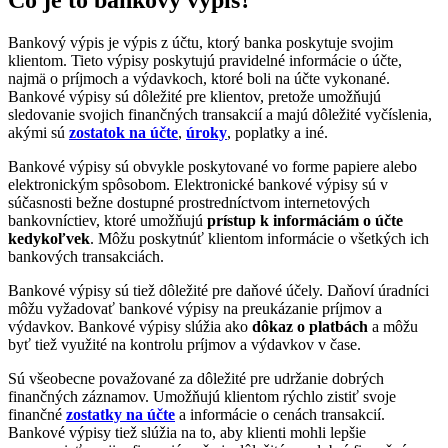
Čo je to bankový výpis?
Bankový výpis je výpis z účtu, ktorý banka poskytuje svojim
klientom. Tieto výpisy poskytujú pravidelné informácie o účte,
najmä o príjmoch a výdavkoch, ktoré boli na účte vykonané.
Bankové výpisy sú dôležité pre klientov, pretože umožňujú
sledovanie svojich finančných transakcií a majú dôležité vyčíslenia,
akými sú
zostatok na účte
,
úroky
, poplatky a iné.
Bankové výpisy sú obvykle poskytované vo forme papiere alebo
elektronickým spôsobom. Elektronické bankové výpisy sú v
súčasnosti bežne dostupné prostredníctvom internetových
bankovníctiev, ktoré umožňujú
prístup k informáciám o účte
kedykoľvek
. Môžu poskytnúť klientom informácie o všetkých ich
bankových transakciách.
Bankové výpisy sú tiež dôležité pre daňové účely. Daňoví úradníci
môžu vyžadovať bankové výpisy na preukázanie príjmov a
výdavkov. Bankové výpisy slúžia ako
dôkaz o platbách
a môžu
byť tiež využité na kontrolu príjmov a výdavkov v čase.
Sú všeobecne považované za dôležité pre udržanie dobrých
finančných záznamov. Umožňujú klientom rýchlo zistiť svoje
finančné
zostatky na účte
a informácie o cenách transakcií.
Bankové výpisy tiež slúžia na to, aby klienti mohli lepšie