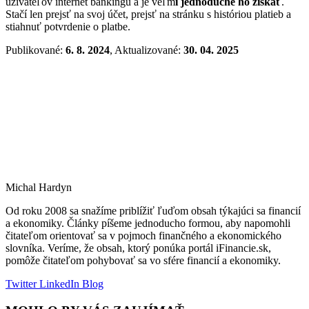
užívateľov internet bankingu a je veľm
i jednoduché ho získať
.
Stačí len prejsť na svoj účet, prejsť na stránku s históriou platieb a
stiahnuť potvrdenie o platbe.
Publikované:
6. 8. 2024
, Aktualizované:
30. 04. 2025
Michal Hardyn
Od roku 2008 sa snažíme priblížiť ľuďom obsah týkajúci sa financií
a ekonomiky. Články píšeme jednoducho formou, aby napomohli
čitateľom orientovať sa v pojmoch finančného a ekonomického
slovníka. Veríme, že obsah, ktorý ponúka portál iFinancie.sk,
pomôže čitateľom pohybovať sa vo sfére financií a ekonomiky.
Twitter
LinkedIn
Blog