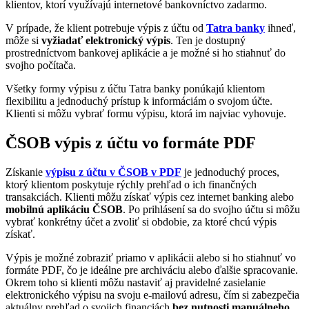
klientov, ktorí využívajú internetové bankovníctvo zadarmo.
V prípade, že klient potrebuje výpis z účtu od
Tatra banky
ihneď,
môže si
vyžiadať elektronický výpis
. Ten je dostupný
prostredníctvom bankovej aplikácie a je možné si ho stiahnuť do
svojho počítača.
Všetky formy výpisu z účtu Tatra banky ponúkajú klientom
flexibilitu a jednoduchý prístup k informáciám o svojom účte.
Klienti si môžu vybrať formu výpisu, ktorá im najviac vyhovuje.
ČSOB výpis z účtu vo formáte PDF
Získanie
výpisu z účtu v ČSOB v PDF
je jednoduchý proces,
ktorý klientom poskytuje rýchly prehľad o ich finančných
transakciách. Klienti môžu získať výpis cez internet banking alebo
mobilnú aplikáciu ČSOB
. Po prihlásení sa do svojho účtu si môžu
vybrať konkrétny účet a zvoliť si obdobie, za ktoré chcú výpis
získať.
Výpis je možné zobraziť priamo v aplikácii alebo si ho stiahnuť vo
formáte PDF, čo je ideálne pre archiváciu alebo ďalšie spracovanie.
Okrem toho si klienti môžu nastaviť aj pravidelné zasielanie
elektronického výpisu na svoju e-mailovú adresu, čím si zabezpečia
aktuálny prehľad o svojich financiách
bez nutnosti manuálneho