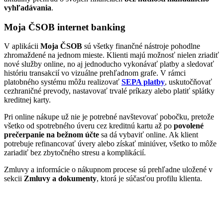
vyhľadávania
.
Moja ČSOB internet banking
V aplikácii
Moja ČSOB
sú všetky finančné nástroje pohodlne
zhromaždené na jednom mieste. Klienti majú možnosť nielen zriadiť
nové služby online, no aj jednoducho vykonávať platby a sledovať
históriu transakcií vo vizuálne prehľadnom grafe. V rámci
platobného systému môžu realizovať
SEPA platby
, uskutočňovať
cezhraničné prevody, nastavovať trvalé príkazy alebo platiť splátky
kreditnej karty.
Pri online nákupe už nie je potrebné navštevovať pobočku, pretože
všetko od spotrebného úveru cez kreditnú kartu až po
povolené
prečerpanie na bežnom účte
sa dá vybaviť online. Ak klient
potrebuje refinancovať úvery alebo získať miniúver, všetko to môže
zariadiť bez zbytočného stresu a komplikácií.
Zmluvy a informácie o nákupnom procese sú prehľadne uložené v
sekcii
Zmluvy a dokumenty
, ktorá je súčasťou profilu klienta.