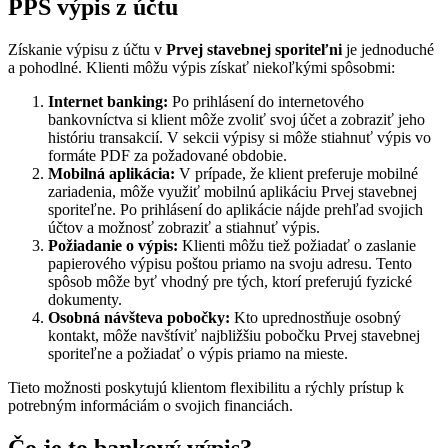
PPS výpis z účtu
Získanie výpisu z účtu v
Prvej stavebnej sporiteľni
je jednoduché
a pohodlné. Klienti môžu výpis získať niekoľkými spôsobmi:
Internet banking:
Po prihlásení do internetového
bankovníctva si klient môže zvoliť svoj účet a zobraziť jeho
históriu transakcií. V sekcii výpisy si môže stiahnuť výpis vo
formáte PDF za požadované obdobie.
Mobilná aplikácia:
V prípade, že klient preferuje mobilné
zariadenia, môže využiť mobilnú aplikáciu Prvej stavebnej
sporiteľne. Po prihlásení do aplikácie nájde prehľad svojich
účtov a možnosť zobraziť a stiahnuť výpis.
Požiadanie o výpis:
Klienti môžu tiež požiadať o zaslanie
papierového výpisu poštou priamo na svoju adresu. Tento
spôsob môže byť vhodný pre tých, ktorí preferujú fyzické
dokumenty.
Osobná návšteva pobočky:
Kto uprednostňuje osobný
kontakt, môže navštíviť najbližšiu pobočku Prvej stavebnej
sporiteľne a požiadať o výpis priamo na mieste.
Tieto možnosti poskytujú klientom flexibilitu a rýchly prístup k
potrebným informáciám o svojich financiách.