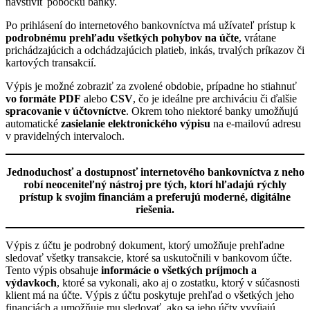
navštíviť pobočku banky.
Po prihlásení do internetového bankovníctva má užívateľ prístup k
podrobnému prehľadu všetkých pohybov na účte
, vrátane
prichádzajúcich a odchádzajúcich platieb, inkás, trvalých príkazov či
kartových transakcií.
Výpis je možné zobraziť za zvolené obdobie, prípadne ho stiahnuť
vo formáte PDF
alebo
CSV
, čo je ideálne pre archiváciu či ďalšie
spracovanie v účtovníctve
. Okrem toho niektoré banky umožňujú
automatické
zasielanie elektronického výpisu
na e-mailovú adresu
v pravidelných intervaloch.
Jednoduchosť a dostupnosť internetového bankovníctva z neho
robí neoceniteľný nástroj pre tých, ktorí hľadajú rýchly
prístup k svojim financiám a preferujú moderné, digitálne
riešenia.
Výpis z účtu je podrobný dokument, ktorý umožňuje prehľadne
sledovať všetky transakcie, ktoré sa uskutočnili v bankovom účte.
Tento výpis obsahuje
informácie o všetkých príjmoch a
výdavkoch
, ktoré sa vykonali, ako aj o zostatku, ktorý v súčasnosti
klient má na účte. Výpis z účtu poskytuje prehľad o všetkých jeho
financiách a umožňuje mu sledovať, ako sa jeho účty vyvíjajú.