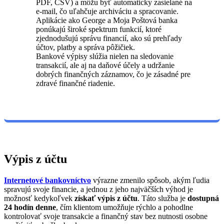
PDF, CSV) a môžu byť automaticky zasielané na
e-mail, čo uľahčuje archiváciu a spracovanie.
Aplikácie ako George a Moja Poštová banka
ponúkajú široké spektrum funkcií, ktoré
zjednodušujú správu financií, ako sú prehľady
účtov, platby a správa pôžičiek.
Bankové výpisy slúžia nielen na sledovanie
transakcií, ale aj na daňové účely a udržanie
dobrých finančných záznamov, čo je zásadné pre
zdravé finančné riadenie.
Výpis z účtu
Internetové bankovníctvo
výrazne zmenilo spôsob, akým ľudia
spravujú svoje financie, a jednou z jeho najväčších výhod je
možnosť kedykoľvek
získať výpis z účtu
. Táto služba je
dostupná
24 hodín denne
, čím klientom umožňuje rýchlo a pohodlne
kontrolovať svoje transakcie a finančný stav bez nutnosti osobne