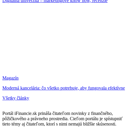
Digitálna univerzita – marketingové know how, recenzie
Magazín
Moderná kancelária: čo všetko potrebuje, aby fungovala efektívne
Všetky články
Portál iFinancie.sk prináša čitateľom novinky z finančného,
pôžičkového a právneho prostredia. Cieľom portálu je spístupniť
tieto témy aj čitateľom, ktorí s nimi nemajú bližšie skúsenosti.