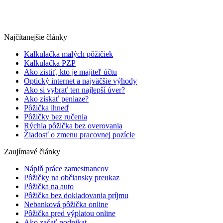
Najčítanejšie články
Kalkulačka malých pôžičiek
Kalkulačka PZP
Ako zistiť, kto je majiteľ účtu
Optický internet a najväčšie výhody
Ako si vybrať ten najlepší úver?
Ako získať peniaze?
Pôžička ihneď
Pôžičky bez ručenia
Rýchla pôžička bez overovania
Žiadosť o zmenu pracovnej pozície
Zaujímavé články
Náplň práce zamestnancov
Pôžičky na občiansky preukaz
Pôžička na auto
Pôžička bez dokladovania príjmu
Nebanková pôžička online
Pôžička pred výplatou online
Ako začať podnikat