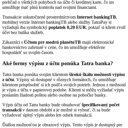
prehľad o všetkých pohyboch na účte či kreditnej karte, čo im
umožňuje mať plnú kontrolu nad svojimi financiami.
Transakcie uskutočnené prostredníctvom
Internet bankingTB
,
mobilnej verzie Internet bankingTB alebo služby TatraPay si
vyžadujú iba symbolický
poplatok 0,20 EUR
, pokiaľ si klient zvolí
účet bez balíka služieb.
Zákazníci s
Účtom pre modrú planétuTB
majú elektronické
bankovníctvo zahrnuté v cene, čo im umožňuje efektívne
hospodáriť so svojím časom.
Aké formy výpisu z účtu ponúka Tatra banka?
Tatra banka ponúka svojim klientom
širokú škálu možností výpisu
z účtu
. Výpisy sú dostupné v rôznych formátoch, čo umožňuje
klientom prispôsobiť si ich podľa svojich potrieb. Jednou z možností
je výpis z účtu v papierovej podobe. Klienti si môžu vyžiadať výpis
poslaním žiadosti poštou alebo osobne na pobočke banky.
Výpis účtu od Tatra banky bude obsahovať
špecifikovaný počet
transakcií
v danom období a je možné si vybrať, či sa bude
vyžadovať úplný výpis alebo len odsek transakcií.
Ďalšou možnosťou je obrazový výpis. Tento výpis je dostupný pre