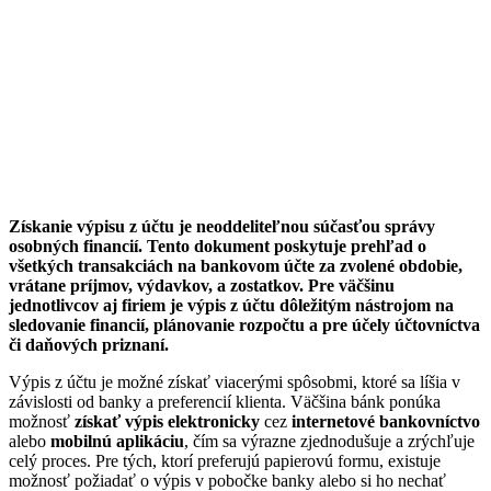
Získanie výpisu z účtu je neoddeliteľnou súčasťou správy
osobných financií. Tento dokument poskytuje prehľad o
všetkých transakciách na bankovom účte za zvolené obdobie,
vrátane príjmov, výdavkov, a zostatkov. Pre väčšinu
jednotlivcov aj firiem je výpis z účtu dôležitým nástrojom na
sledovanie financií, plánovanie rozpočtu a pre účely účtovníctva
či daňových priznaní.
Výpis z účtu je možné získať viacerými spôsobmi, ktoré sa líšia v
závislosti od banky a preferencií klienta. Väčšina bánk ponúka
možnosť
získať výpis elektronicky
cez
internetové bankovníctvo
alebo
mobilnú aplikáciu
, čím sa výrazne zjednodušuje a zrýchľuje
celý proces. Pre tých, ktorí preferujú papierovú formu, existuje
možnosť požiadať o výpis v pobočke banky alebo si ho nechať