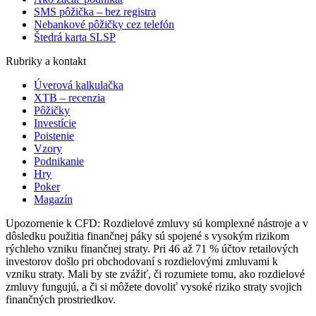
SMS pôžička – bez registra
Nebankové pôžičky cez telefón
Štedrá karta SLSP
Rubriky a kontakt
Úverová kalkulačka
XTB – recenzia
Pôžičky
Investície
Poistenie
Vzory
Podnikanie
Hry
Poker
Magazín
Upozornenie k CFD: Rozdielové zmluvy sú komplexné nástroje a v
dôsledku použitia finančnej páky sú spojené s vysokým rizikom
rýchleho vzniku finančnej straty. Pri 46 až 71 % účtov retailových
investorov došlo pri obchodovaní s rozdielovými zmluvami k
vzniku straty. Mali by ste zvážiť, či rozumiete tomu, ako rozdielové
zmluvy fungujú, a či si môžete dovoliť vysoké riziko straty svojich
finančných prostriedkov.