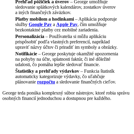
Prehľad pôžičiek a úverov
– George umožňuje
sledovanie splátkových kalendárov, zostatkov úverov
a iných finančných záväzkov.
Platby mobilom a hodinkami
– Aplikácia podporuje
služby
Google Pay
a
Apple Pay
, čím umožňuje
bezkontaktné platby cez mobilné zariadenia.
Personalizácia
– Používatelia si môžu aplikáciu
prispôsobiť podľa vlastných preferencií, napríklad
upraviť názvy účtov či priradiť im symboly a obrázky.
Notifikácie
– George poskytuje okamžité upozornenia
na pohyby na účte, splatnosti faktúr, či iné dôležité
udalosti, čo pomáha lepšie sledovať financie.
Štatistiky a prehľady výdavkov
– Funkcia štatistík
automaticky kategorizuje výdavky, čo uľahčuje
plánovanie
rozpočtu
a sledovanie finančných cieľov.
George teda ponúka komplexný súbor nástrojov, ktoré robia správu
osobných financií jednoduchou a dostupnou pre každého.