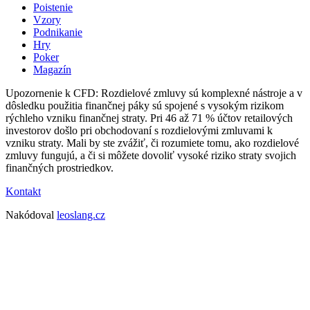
Poistenie
Vzory
Podnikanie
Hry
Poker
Magazín
Upozornenie k CFD: Rozdielové zmluvy sú komplexné nástroje a v
dôsledku použitia finančnej páky sú spojené s vysokým rizikom
rýchleho vzniku finančnej straty. Pri 46 až 71 % účtov retailových
investorov došlo pri obchodovaní s rozdielovými zmluvami k
vzniku straty. Mali by ste zvážiť, či rozumiete tomu, ako rozdielové
zmluvy fungujú, a či si môžete dovoliť vysoké riziko straty svojich
finančných prostriedkov.
Kontakt
Nakódoval
leoslang.cz