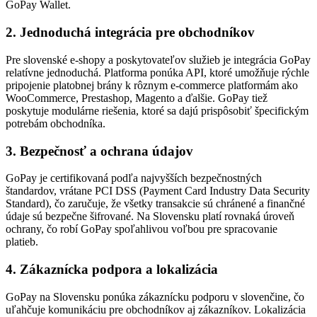
GoPay Wallet.
2. Jednoduchá integrácia pre obchodníkov
Pre slovenské e-shopy a poskytovateľov služieb je integrácia GoPay
relatívne jednoduchá. Platforma ponúka API, ktoré umožňuje rýchle
pripojenie platobnej brány k rôznym e-commerce platformám ako
WooCommerce, Prestashop, Magento a ďalšie. GoPay tiež
poskytuje modulárne riešenia, ktoré sa dajú prispôsobiť špecifickým
potrebám obchodníka.
3. Bezpečnosť a ochrana údajov
GoPay je certifikovaná podľa najvyšších bezpečnostných
štandardov, vrátane PCI DSS (Payment Card Industry Data Security
Standard), čo zaručuje, že všetky transakcie sú chránené a finančné
údaje sú bezpečne šifrované. Na Slovensku platí rovnaká úroveň
ochrany, čo robí GoPay spoľahlivou voľbou pre spracovanie
platieb.
4. Zákaznícka podpora a lokalizácia
GoPay na Slovensku ponúka zákaznícku podporu v slovenčine, čo
uľahčuje komunikáciu pre obchodníkov aj zákazníkov. Lokalizácia