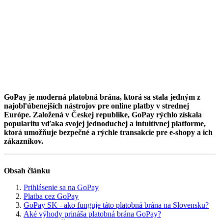
GoPay je moderná platobná brána, ktorá sa stala jedným z
najobľúbenejších nástrojov pre online platby v strednej
Európe. Založená v Českej republike, GoPay rýchlo získala
popularitu vďaka svojej jednoduchej a intuitívnej platforme,
ktorá umožňuje bezpečné a rýchle transakcie pre e-shopy a ich
zákazníkov.
Obsah článku
Prihlásenie sa na GoPay
Platba cez GoPay
GoPay SK - ako funguje táto platobná brána na Slovensku?
Aké výhody prináša platobná brána GoPay?