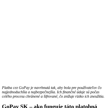
Platba cez GoPay je navrhnutá tak, aby bola pre používateľov čo
najjednoduchšia a najbezpečnejšia. Ich finančné údaje sú počas
celého procesu chránené a šifrované, čo znižuje riziko ich zneužitia.
GoPay SK – ako funguje táto platobná