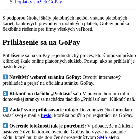
Poplatky služieb GoPay
S podporou širokej škály platobných metód, vrátane platobných
kariet, bankových prevodov a mobilných platieb, GoPay ponúka
flexibilné riešenie pre firmy všetkých veľkostí.
Prihlásenie sa na GoPay
Prihlásenie sa na GoPay je jednoduchý proces, ktorý umožní prístup
k širokej škále online platobných služieb. Postup, ako sa prihlásiť je
nasledovný:
Navštíviť webovú stránku GoPay:
Otvoriť internetový
prehliadač a prejsť na oficiálnu stránku GoPay.
Kliknúť na tlačidlo „Prihlásiť sa“:
V pravom hornom rohu
domovskej stránky sa nachádza tlačidlo „Prihlásiť sa“. Kliknúť naň.
Zadať svoje prihlasovacie údaje:
Do zobrazeného formulára
zadať svoj e-mail a
heslo
, ktoré sa použilo pri registrácii na GoPay.
Overenie totožnosti (ak je potrebné):
V prípade, že má klient
nastavené dvojfaktorové overenie, GoPay ho vyzve na zadanie
kódu, ktorý mu bude doručený prostredníctvom
SMS
alebo