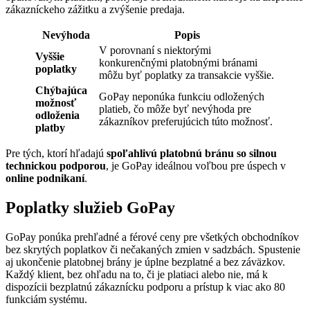
zákazníckeho zážitku a zvýšenie predaja.
Nevýhoda
Popis
V porovnaní s niektorými
Vyššie
konkurenčnými platobnými bránami
poplatky
môžu byť poplatky za transakcie vyššie.
Chýbajúca
GoPay neponúka funkciu odložených
možnosť
platieb, čo môže byť nevýhoda pre
odloženia
zákazníkov preferujúcich túto možnosť.
platby
Pre tých, ktorí hľadajú
spoľahlivú platobnú bránu so silnou
technickou podporou
, je GoPay ideálnou voľbou pre úspech v
online podnikaní
.
Poplatky služieb GoPay
GoPay ponúka prehľadné a férové ceny pre všetkých obchodníkov
bez skrytých poplatkov či nečakaných zmien v sadzbách. Spustenie
aj ukončenie platobnej brány je úplne bezplatné a bez záväzkov.
Každý klient, bez ohľadu na to, či je platiaci alebo nie, má k
dispozícii bezplatnú zákaznícku podporu a prístup k viac ako 80
funkciám systému.