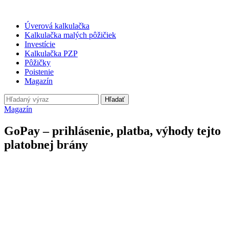
Úverová kalkulačka
Kalkulačka malých pôžičiek
Investície
Kalkulačka PZP
Pôžičky
Poistenie
Magazín
Hľadať
Magazín
GoPay – prihlásenie, platba, výhody tejto
platobnej brány