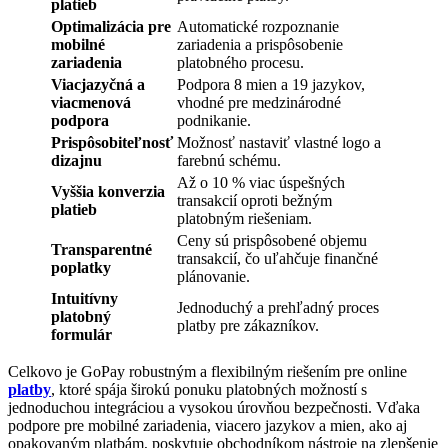
platieb
Optimalizácia pre
Automatické rozpoznanie
mobilné
zariadenia a prispôsobenie
zariadenia
platobného procesu.
Viacjazyčná a
Podpora 8 mien a 19 jazykov,
viacmenová
vhodné pre medzinárodné
podpora
podnikanie.
Prispôsobiteľnosť
Možnosť nastaviť vlastné logo a
dizajnu
farebnú schému.
Až o 10 % viac úspešných
Vyššia konverzia
transakcií oproti bežným
platieb
platobným riešeniam.
Ceny sú prispôsobené objemu
Transparentné
transakcií, čo uľahčuje finančné
poplatky
plánovanie.
Intuitívny
Jednoduchý a prehľadný proces
platobný
platby pre zákazníkov.
formulár
Celkovo je GoPay robustným a flexibilným riešením pre online
platby
, ktoré spája širokú ponuku platobných možností s
jednoduchou integráciou a vysokou úrovňou bezpečnosti. Vďaka
podpore pre mobilné zariadenia, viacero jazykov a mien, ako aj
opakovaným platbám, poskytuje obchodníkom nástroje na zlepšenie