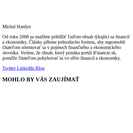
Michal Hardyn
Od roku 2008 sa snažíme priblížiť ľuďom obsah týkajúci sa financií
a ekonomiky. Články píšeme jednoducho formou, aby napomohli
čitateľom orientovať sa v pojmoch finančného a ekonomického
slovníka. Veríme, že obsah, ktorý ponúka portál iFinancie.sk,
pomôže čitateľom pohybovať sa vo sfére financií a ekonomiky.
Twitter
LinkedIn
Blog
MOHLO BY VÁS ZAUJÍMAŤ