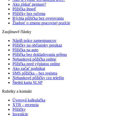
Ako získať peniaze?
Pôžička ihneď
Pôžičky bez ručenia
Rýchla pôžička bez overovania
Žiadosť o zmenu pracovnej pozície
Zaujímavé články
Náplň práce zamestnancov
Pôžičky na občiansky preukaz
Pôžička na auto
Pôžička bez dokladovania príjmu
Nebanková pôžička online
Pôžička pred výplatou online
Ako začať podnikat
SMS pôžička – bez registra
Nebankové pôžičky cez telefón
Štedrá karta SLSP
Rubriky a kontakt
Úverová kalkulačka
XTB – recenzia
Pôžičky
Investície