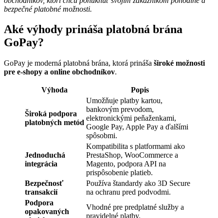
obchodníkov, ktorí chcú ponúknuť svojim zákazníkom pohodlné a
bezpečné platobné možnosti.
Aké výhody prináša platobná brána
GoPay?
GoPay je moderná platobná brána, ktorá prináša
široké možnosti
pre e-shopy a online obchodníkov
.
Výhoda
Popis
Umožňuje platby kartou,
bankovým prevodom,
Široká podpora
elektronickými peňaženkami,
platobných metód
Google Pay, Apple Pay a ďalšími
spôsobmi.
Kompatibilita s platformami ako
Jednoduchá
PrestaShop, WooCommerce a
integrácia
Magento, podpora API na
prispôsobenie platieb.
Bezpečnosť
Používa štandardy ako 3D Secure
transakcií
na ochranu pred podvodmi.
Podpora
Vhodné pre predplatné služby a
opakovaných
pravidelné platby.