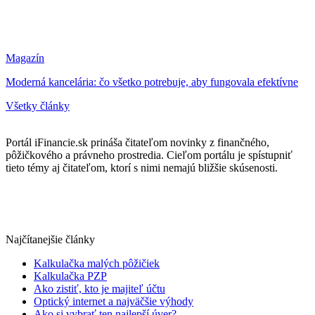
Magazín
Moderná kancelária: čo všetko potrebuje, aby fungovala efektívne
Všetky články
Portál iFinancie.sk prináša čitateľom novinky z finančného,
pôžičkového a právneho prostredia. Cieľom portálu je spístupniť
tieto témy aj čitateľom, ktorí s nimi nemajú bližšie skúsenosti.
Najčítanejšie články
Kalkulačka malých pôžičiek
Kalkulačka PZP
Ako zistiť, kto je majiteľ účtu
Optický internet a najväčšie výhody
Ako si vybrať ten najlepší úver?