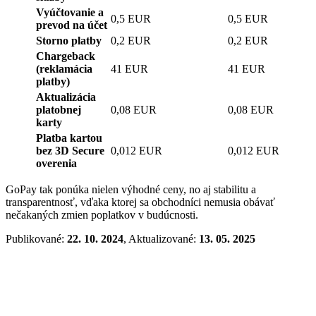
Vyúčtovanie a
0,5 EUR
0,5 EUR
prevod na účet
Storno platby
0,2 EUR
0,2 EUR
Chargeback
(reklamácia
41 EUR
41 EUR
platby)
Aktualizácia
platobnej
0,08 EUR
0,08 EUR
karty
Platba kartou
bez 3D Secure
0,012 EUR
0,012 EUR
overenia
GoPay tak ponúka nielen výhodné ceny, no aj stabilitu a
transparentnosť, vďaka ktorej sa obchodníci nemusia obávať
nečakaných zmien poplatkov v budúcnosti.
Publikované:
22. 10. 2024
, Aktualizované:
13. 05. 2025