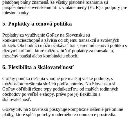
platobnej brány znamená, že všetky platobné rozhrania sú
prispôsobené slovenskému trhu, vrátane meny (EUR) a podpory pre
miestne banky.
5. Poplatky a cenová politika
Poplatky za využívanie GoPay na Slovensku sú
konkurencieschopné a závisia od objemu transakcií a zvolených
služieb. Obchodníci môžu očakávať transparentnú cenovú politiku s
rôznymi tarifami, ktoré môžu zahŕňať poplatky za transakciu,
mesačný paušál alebo kombináciu oboch.
6. Flexibilita a škálovateľnosť
GoPay ponúka riešenia vhodné pre malé aj veľké podniky, s
možnosťou rozšírenia služieb podľa potreby. Na Slovensku si
GoPay obľúbili rôzne typy podnikateľov, od malých rodinných
obchodov po veľké e-shopy, práve pre jej flexibilitu a
škálovateľnosť.
GoPay SK na Slovensku poskytuje komplexné riešenie pre online
platby, ktoré spĺňa potreby moderného e-commerce prostredia.