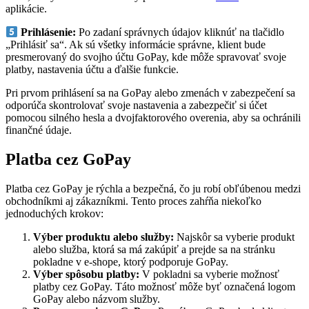
aplikácie.
Prihlásenie:
Po zadaní správnych údajov kliknúť na tlačidlo
„Prihlásiť sa“. Ak sú všetky informácie správne, klient bude
presmerovaný do svojho účtu GoPay, kde môže spravovať svoje
platby, nastavenia účtu a ďalšie funkcie.
Pri prvom prihlásení sa na GoPay alebo zmenách v zabezpečení sa
odporúča skontrolovať svoje nastavenia a zabezpečiť si účet
pomocou silného hesla a dvojfaktorového overenia, aby sa ochránili
finančné údaje.
Platba cez GoPay
Platba cez GoPay je rýchla a bezpečná, čo ju robí obľúbenou medzi
obchodníkmi aj zákazníkmi. Tento proces zahŕňa niekoľko
jednoduchých krokov:
Výber produktu alebo služby:
Najskôr sa vyberie produkt
alebo služba, ktorá sa má zakúpiť a prejde sa na stránku
pokladne v e-shope, ktorý podporuje GoPay.
Výber spôsobu platby:
V pokladni sa vyberie možnosť
platby cez GoPay. Táto možnosť môže byť označená logom
GoPay alebo názvom služby.