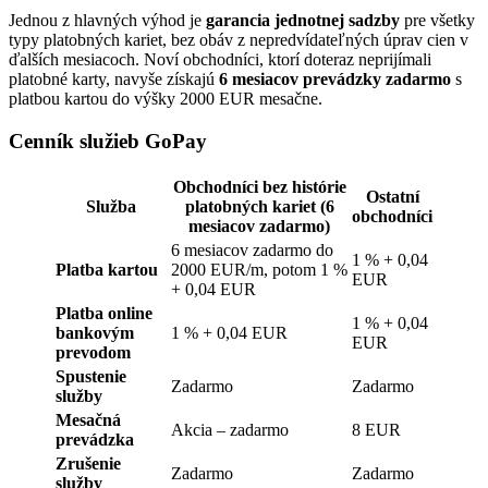
Jednou z hlavných výhod je
garancia jednotnej sadzby
pre všetky
typy platobných kariet, bez obáv z nepredvídateľných úprav cien v
ďalších mesiacoch. Noví obchodníci, ktorí doteraz neprijímali
platobné karty, navyše získajú
6 mesiacov prevádzky zadarmo
s
platbou kartou do výšky 2000 EUR mesačne.
Cenník služieb GoPay
Obchodníci bez histórie
Ostatní
Služba
platobných kariet (6
obchodníci
mesiacov zadarmo)
6 mesiacov zadarmo do
1 % + 0,04
Platba kartou
2000 EUR/m, potom 1 %
EUR
+ 0,04 EUR
Platba online
1 % + 0,04
bankovým
1 % + 0,04 EUR
EUR
prevodom
Spustenie
Zadarmo
Zadarmo
služby
Mesačná
Akcia – zadarmo
8 EUR
prevádzka
Zrušenie
Zadarmo
Zadarmo
služby