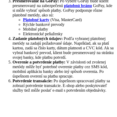
Presmerovanie na GoPay:
Po výbere GoPay bude klient
presmerovaný na zabezpečenú
platobnú bránu
GoPay, kde
si môže vybrať spôsob platby. GoPay podporuje rôzne
platobné metódy, ako sú:
Platobné karty
(Visa, MasterCard)
Rýchle bankové prevody
Mobilné platby
Elektronické peňaženky
Zadanie platobných údajov:
Podľa vybranej platobnej
metódy sa zadajú požadované údaje. Napríklad, ak sa platí
kartou, zadá sa číslo karty, dátum platnosti a CVC kód. Ak sa
vybral bankový prevod, klient bude presmerovaný na stránku
svojej banky, kde platbu potvrdí.
Overenie a potvrdenie platby:
V závislosti od zvolenej
metódy môže byť potrebné overenie platby cez SMS kód,
mobilnú aplikáciu banky alebo iný spôsob overenia. Po
úspešnom overení sa platba spracuje.
Potvrdenie transakcie:
Po úspešnom spracovaní platby sa
zobrazí potvrdenie transakcie. E-shop alebo poskytovateľ
služby tiež môže poslať e-mail s potvrdením objednávky.