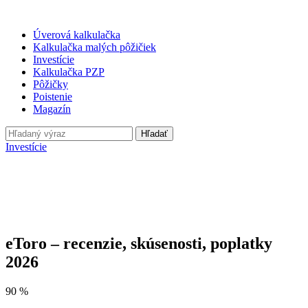
Úverová kalkulačka
Kalkulačka malých pôžičiek
Investície
Kalkulačka PZP
Pôžičky
Poistenie
Magazín
Hľadať
Investície
eToro – recenzie, skúsenosti, poplatky
2026
90 %