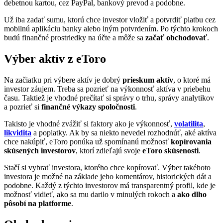
debetnou kartou, cez PayPal, bankový prevod a podobne.
Už iba zadať sumu, ktorú chce investor vložiť a potvrdiť platbu cez
mobilnú aplikáciu banky alebo iným potvrdením. Po týchto krokoch
budú finančné prostriedky na účte a môže sa
začať obchodovať
.
Výber aktív z eToro
Na začiatku pri výbere aktív je dobrý
prieskum aktív
, o ktoré má
investor záujem. Treba sa pozrieť na výkonnosť aktíva v priebehu
času. Taktiež je vhodné prečítať si správy o trhu, správy analytikov
a pozrieť si
finančné výkazy spoločnosti
.
Takisto je vhodné zvážiť si faktory ako je výkonnosť,
volatilita
,
likvidita
a poplatky. Ak by sa niekto nevedel rozhodnúť, aké aktíva
chce nakúpiť, eToro ponúka už spomínanú možnosť
kopírovania
skúsených investorov
, ktorí zdieľajú svoje
eToro skúsenosti
.
Stačí si vybrať investora, ktorého chce kopírovať. Výber takéhoto
investora je možné na základe jeho komentárov, historických dát a
podobne. Každý z týchto investorov má transparentný profil, kde je
možnosť vidieť, ako sa mu darilo v minulých rokoch a
ako dlho
pôsobí na platforme
.