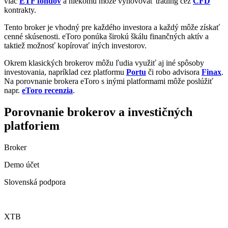
viac
ETF fondov
a niekomu môže vyhovovať trading cez
CFD
kontrakty.
Tento broker je vhodný pre každého investora a každý môže získať
cenné skúsenosti. eToro ponúka širokú škálu finančných aktív a
taktiež možnosť kopírovať iných investorov.
Okrem klasických brokerov môžu ľudia využiť aj iné spôsoby
investovania, napríklad cez platformu
Portu
či robo advisora
Finax
.
Na porovnanie brokera eToro s inými platformami môže poslúžiť
napr.
eToro recenzia
.
Porovnanie brokerov a investičných
platforiem
Broker
Demo účet
Slovenská podpora
XTB