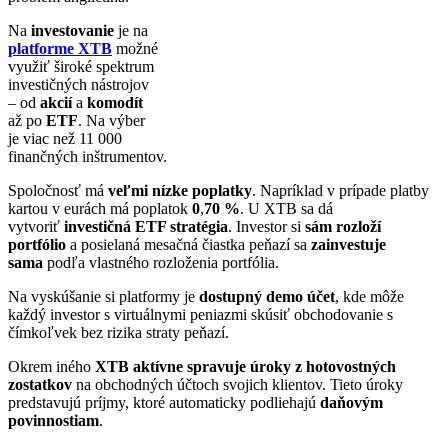
Na
investovanie
je na
platforme XTB
možné
využiť široké spektrum
investičných nástrojov
– od
akcií
a
komodít
až po
ETF
. Na výber
je viac než 11 000
finančných inštrumentov.
Spoločnosť má
veľmi nízke poplatky
. Napríklad v prípade platby
kartou v eurách má poplatok
0
,
70 %
. U XTB sa dá
vytvoriť
investičná ETF stratégia
. Investor si
sám rozloží
portfólio
a posielaná mesačná čiastka peňazí sa
zainvestuje
sama
podľa vlastného rozloženia portfólia.
Na vyskúšanie si platformy je
dostupný demo účet
, kde môže
každý investor s virtuálnymi peniazmi skúsiť obchodovanie s
čímkoľvek bez rizika straty peňazí.
Okrem iného
XTB aktívne spravuje úroky z hotovostných
zostatkov
na obchodných účtoch svojich klientov. Tieto úroky
predstavujú príjmy, ktoré automaticky podliehajú
daňovým
povinnostiam
.