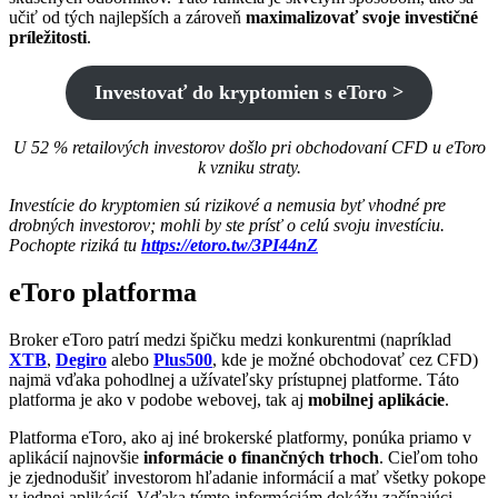
učiť od tých najlepších a zároveň
maximalizovať svoje investičné
príležitosti
.
Investovať do kryptomien s eToro >
U 52 % retailových investorov došlo pri obchodovaní CFD u eToro
k vzniku straty.
Investície do kryptomien sú rizikové a nemusia byť vhodné pre
drobných investorov; mohli by ste prísť o celú svoju investíciu.
Pochopte riziká tu
https://etoro.tw/3PI44nZ
eToro platforma
Broker eToro patrí medzi špičku medzi konkurentmi (napríklad
XTB
,
Degiro
alebo
Plus500
, kde je možné obchodovať cez CFD)
najmä vďaka pohodlnej a užívateľsky prístupnej platforme. Táto
platforma je ako v podobe webovej, tak aj
mobilnej aplikácie
.
Platforma eToro, ako aj iné brokerské platformy, ponúka priamo v
aplikácií najnovšie
informácie o finančných trhoch
. Cieľom toho
je zjednodušiť investorom hľadanie informácií a mať všetky pokope
v jednej aplikácií. Vďaka týmto informáciám dokážu začínajúci