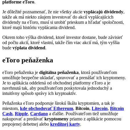
platforme eToro
.
Je dôležité poznamenať, že nie všetky akcie
vyplácajú dividendy
,
takže ak má niekto záujem investovať do akcií vyplácajúcich
dividendy na eToro, musí si urobiť prieskum a hľadať spoločnosti,
ktoré majú históriu vyplácania dividend.
Okrem toho výška dividend, ktoré investor dostane, bude závisieť
od počtu akcií, ktoré vlastní, takže čím viac akcií má, tým vyššia
bude
výplata dividend
.
eToro peňaženka
eToro peňaženka je
digitálna peňaženka
, ktorá používateľom
umožňuje bezpečne ukladať, spravovať a prenášať ich kryptomeny.
Je to aplikácia oddelená od obchodnej platformy eToro a je
navrhnutá tak, aby používateľom poskytovala jednoduchý a
intuitívny spôsob správy ich kryptoaktív.
Peňaženka eToro podporuje širokú škálu kryptomien, a tak je
miestom,
kde obchodovať Ethereum
,
Bitcoin
,
Litecoin
,
Bitcoin
Cash
,
Ripple
,
Cardano
a ďalšie. Používateľom tiež umožňuje
nakupovať a predávať
kryptomeny
priamo z aplikácie pomocou
prepojenej debetnej alebo
kreditnej karty
.