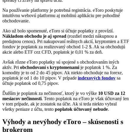
spready či zľavy na správu účtu.
Na používanie platformy je potrebná registrácia. eToro poskytuje
intuitívnu webovú platformu aj mobilnú aplikáciu pre pohodlné
obchodovanie.
Ako už bolo spomenuté, eToro si účtuje poplatky z provízií.
Nákladom obchodu je aj spread
(rozdiel medzi nákupnou a
predajnou cenou). Pri nakupovaní reálnych akcií, kryptomien a ETF
fondov je poplatok za realizovaný obchod 1-2 $. Ak sa obchodujú
akcie alebo ETF cez CFD, poplatok je 0,01 % za deň.
Avšak rôzne eToro poplatky sú spojené s obchodovaním iných
aktív. Pri
obchodovaní s kryptomenami
je poplatok 1 %. Za
komodity je to od 2 do 45 pipov. Ak niekto obchoduje na forexe,
poplatok je od 1 do 10 pipov. V prípade
indexových fondov
sa
účtuje poplatok od 0,75 pipov.
Ďalším je poplatok za nečinnosť, ktorý je vo výške
10 USD za 12
mesiacov nečinnosti
. Tento poplatok na eToro je však účtovaný len
v tom prípade, ak je zostatok na účte. Ak si teda niekto vybral
všetky peniaze z účtu, tento
poplatok účtovaný nebude
.
Výhody a nevýhody eToro – skúsenosti s
brokerom