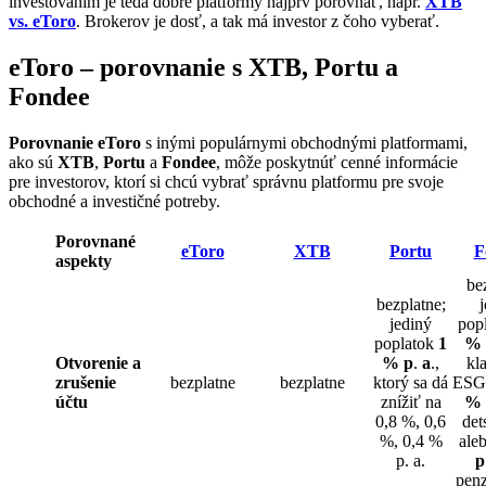
investovaním je teda dobré platformy najprv porovnať, napr.
XTB
vs. eToro
. Brokerov je dosť, a tak má investor z čoho vyberať.
eToro – porovnanie s XTB, Portu a
Fondee
Porovnanie eToro
s inými populárnymi obchodnými platformami,
ako sú
XTB
,
Portu
a
Fondee
, môže poskytnúť cenné informácie
pre investorov, ktorí si chcú vybrať správnu platformu pre svoje
obchodné a investičné potreby.
Porovnané
eToro
XTB
Portu
F
aspekty
be
bezplatne;
jediný
pop
poplatok
1
% 
Otvorenie a
% p
.
a
.,
kl
zrušenie
bezplatne
bezplatne
ktorý sa dá
ESG 
účtu
znížiť na
% 
0,8 %, 0,6
det
%, 0,4 %
ale
p. a.
p
penz