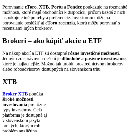
Porovnanie
eToro
,
XTB
,
Portu
a
Fondee
poukazuje na rozmanité
možnosti, ktoré majú obchodníci k dispozícii, pričom každá z nich
uspokojuje iné potreby a preferencie. Investorom môže na
porovnanie poslúžiť aj
eToro recenzia
, ktorú môžu porovnať s
recenziami iných brokerov.
Brokeri – ako kúpiť akcie a ETF
Na nákup akcií a ETF sú dostupné
rôzne investičné možnosti
.
Jedným zo správnych riešení je
dlhodobé a pasívne investovanie
,
ktoré je najlacnejšie. Možno tak urobiť prostredníctvom brokerov
alebo roboadvisorov dostupných na slovenskom trhu.
XTB
Broker XTB
ponúka
široké možnosti
investovania
pre rôzne
typy investorov. Celá
platforma je dostupná aj
v slovenskom jazyku
pre tých, ktorým robí
problém angličtina.