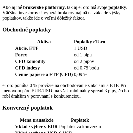
Ako aj iné
brokerské platformy
, tak aj eToro má svoje
poplatky
.
Väčšina investorov si vyberá brokerov najmä na základe výšky
poplatkov, takže ide o veľmi dôležitý faktor.
Obchodné poplatky
Aktíva
Poplatky eToro
Akcie, ETF
1 USD
Forex
od 1 pipu
CFD komodity
od 2 pipov
CFD indexy
od 0,75 bodu
Cenné papiere a ETF (CFD)
0,09 %
eToro ponúka 0 % provízie na obchodovanie s akciami a ETF. Pri
menovom páre EUR/USD má však minimálny spread 3 pipy, čo ho
robí drahším v porovnaní s konkurenciou.
Konverzný poplatok
Mena transakcie
Poplatok
Vklad / výber v EUR
Poplatok za konverziu