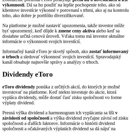
výkonnosti
. Dá sa ho použiť na lepšie pochopenie toho, ako sú
klientove investície výkonné v porovnaní s trhmi, ako aj na kontrolu
toho, ako dobre je portfólio diverzifikované.
Na platforme je možné nastaviť upozornenia, takže investor môže
byť upozornený, keď dôjde k
zmene ceny aktíva
alebo keď sa
dosiahne určitá cenová úroveň. Vďaka tomu má investor aktuálne
informácie o výkonnosti svojich investícií.
Informačný kanál eToro je skvelý spôsob, ako
zostať informovaný
o trhoch
a sledovať výkonnosť svojich investícií. Spravodajský
kanál obsahuje najnovšie správy a analýzy o trhoch.
Dividendy eToro
eToro dividendy
ponúka z určitých akcií, do ktorých je možné
investovať na platforme. Keď niekto investuje do akcie, ktorá
vypláca dividendy, môže dostať časť zisku spoločnosti vo forme
výplaty dividend.
Presná výška dividend a harmonogram ich vyplácania sa líši
v
závislosti od spoločnosti
a výška dividend zvyčajne závisí od zisku
spoločnosti a ďalších faktorov. Informácie o histórii dividend
spoločnosti a očakávaných výplatách dividend sa dá nájsť na