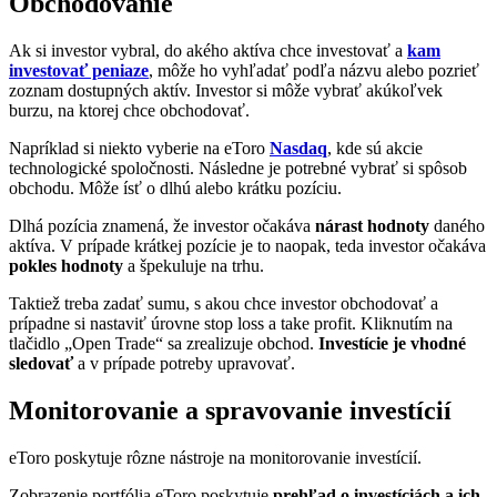
Obchodovanie
Ak si investor vybral, do akého aktíva chce investovať a
kam
investovať peniaze
, môže ho vyhľadať podľa názvu alebo pozrieť
zoznam dostupných aktív. Investor si môže vybrať akúkoľvek
burzu, na ktorej chce obchodovať.
Napríklad si niekto vyberie na eToro
Nasdaq
, kde sú akcie
technologické spoločnosti. Následne je potrebné vybrať si spôsob
obchodu. Môže ísť o dlhú alebo krátku pozíciu.
Dlhá pozícia znamená, že investor očakáva
nárast hodnoty
daného
aktíva. V prípade krátkej pozície je to naopak, teda investor očakáva
pokles hodnoty
a špekuluje na trhu.
Taktiež treba zadať sumu, s akou chce investor obchodovať a
prípadne si nastaviť úrovne stop loss a take profit. Kliknutím na
tlačidlo „Open Trade“ sa zrealizuje obchod.
Investície je vhodné
sledovať
a v prípade potreby upravovať.
Monitorovanie a spravovanie investícií
eToro poskytuje rôzne nástroje na monitorovanie investícií.
Zobrazenie portfólia eToro poskytuje
prehľad o investíciách a ich