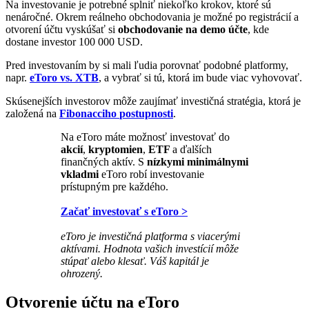
Na investovanie je potrebné splniť niekoľko krokov, ktoré sú
nenáročné. Okrem reálneho obchodovania je možné po registrácií a
otvorení účtu vyskúšať si
obchodovanie na demo účte
, kde
dostane investor 100 000 USD.
Pred investovaním by si mali ľudia porovnať podobné platformy,
napr.
eToro vs. XTB
, a vybrať si tú, ktorá im bude viac vyhovovať.
Skúsenejších investorov môže zaujímať investičná stratégia, ktorá je
založená na
Fibonacciho
postupnosti
.
Na eToro máte možnosť investovať do
akcií
,
kryptomien
,
ETF
a ďalších
finančných aktív. S
nízkymi minimálnymi
vkladmi
eToro robí investovanie
prístupným pre každého.
Začať investovať s eToro >
eToro je investičná platforma s viacerými
aktívami. Hodnota vašich investícií môže
stúpať alebo klesať. Váš kapitál je
ohrozený.
Otvorenie účtu na eToro