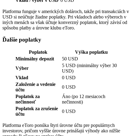
Vklad / výber v USD
0 USD
Platforma funguje v amerických dolároch, takže pri transakciách v
USD si neúčtuje žiadne poplatky. Pri vkladoch alebo výberoch v
iných menách sa však účtuje konverzný poplatok, ktorý závisí od
spôsobu platby a úrovne klubu eToro.
Ďalšie poplatky
Poplatok
Výška poplatku
Minimálny depozit
50 USD
5 USD (minimálny výber 30
Výber
USD)
Vklad
0 USD
Založenie a vedenie
0 USD
účtu
Poplatok za
Áno (po 12 mesiacoch
nečinnosť
nečinnosti)
Poplatok za zrušenie
0 USD
účtu
Platforma eToro ponúka štyri úrovne účtu pre populárnych
investorov, pričom vyššie úrovne prinášajú výhody ako nižšie