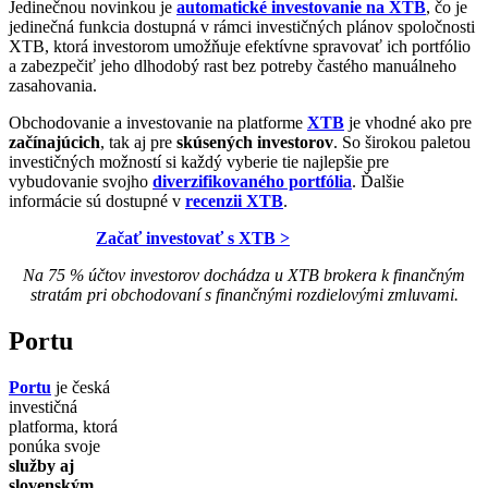
Jedinečnou novinkou je
automatické investovanie na XTB
, čo je
jedinečná funkcia dostupná v rámci investičných plánov spoločnosti
XTB, ktorá investorom umožňuje efektívne spravovať ich portfólio
a zabezpečiť jeho dlhodobý rast bez potreby častého manuálneho
zasahovania.
Obchodovanie a investovanie na platforme
XTB
je vhodné ako pre
začínajúcich
, tak aj pre
skúsených investorov
. So širokou paletou
investičných možností si každý vyberie tie najlepšie pre
vybudovanie svojho
diverzifikovaného portfólia
. Ďalšie
informácie sú dostupné v
recenzii XTB
.
Začať investovať s XTB >
Na 75 % účtov investorov dochádza u XTB brokera k finančným
stratám pri obchodovaní s finančnými rozdielovými zmluvami.
Portu
Portu
je česká
investičná
platforma, ktorá
ponúka svoje
služby aj
slovenským