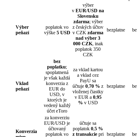
výber
v
EUR
/
USD
na
Slovensku
zdarma
; výber
Výber
poplatok vo
z českých účtov
bezplatne
be
peňazí
výške
5 USD
v CZK
zdarma
nad výber 3
000 CZK
, inak
poplatok 350
CZK
bez
poplatku
;
za vklad kartou
spoplatnená
a vklad cez
je však každá
PayU sa
Vklad
konverzia z
účtuje
0
,
70 %
z
bezplatne
be
peňazí
EUR do
vloženej čiastky
USD, v
v EUR a
0
,
95
ktorých je
%
v USD
vedený každý
účet eToro
za konverziu
EUR/USD je
účtuje sa
účtovaný
poplatok
0
,
5 %
Konverzia
poplatok vo
z transakcie
pri
bezplatne
be
mien