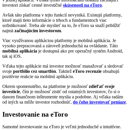
investori získať cenné investičné
skúsenosti na eToro
.
Avšak táto platforma v tejto funkcií nevyniká. Existujú platformy,
ktoré majú tieto informácie o trhoch a fundamentoch viac
sofistikované. Treba ale myslieť na to, že eToro sa snaží priblížiť
najmä
začínajúcim investorom
.
Viac využívanou aplikáciou platformy je mobilná aplikácia. Je
vysoko prepracovaná a zároveň jednoduchá na ovládanie. Táto
mobilná aplikácia
je dostupná ako pre operačný systém Android,
tak aj iOS.
Vďaka tejto aplikácie má investor možnosť manažovať a sledovať
svoje
portfólio cez smartfón
. Taktiež
eToro recenzie
obsahujú
pozitívne reakcie na mobilnú aplikáciu.
Okrem spomenutého, na platforme je možnosť
zdieľať svoje
investície
, čím je možnosť zistiť od ostatných investorov, čo si o
danom finančnom inštrumente myslia a podobne. Aj vďaka radám
od iných sa môže investor rozhodnúť,
do čoho investovať peniaze
.
Investovanie na eToro
Samotné investovanie na eToro je veľmi jednoduché a intuitívne.