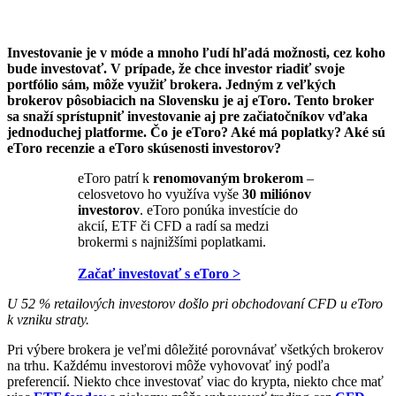
Investovanie je v móde a mnoho ľudí hľadá možnosti, cez koho
bude investovať. V prípade, že chce investor riadiť svoje
portfólio sám, môže využiť brokera. Jedným z veľkých
brokerov pôsobiacich na Slovensku je aj eToro. Tento broker
sa snaží sprístupniť investovanie aj pre začiatočníkov vďaka
jednoduchej platforme. Čo je eToro? Aké má poplatky? Aké sú
eToro recenzie a eToro skúsenosti investorov?
eToro patrí k
renomovaným brokerom
–
celosvetovo ho využíva vyše
30 miliónov
investorov
. eToro ponúka investície do
akcií, ETF či CFD a radí sa medzi
brokermi s najnižšími poplatkami.
Začať investovať s eToro >
U 52 % retailových investorov došlo pri obchodovaní CFD u eToro
k vzniku straty.
Pri výbere brokera je veľmi dôležité porovnávať všetkých brokerov
na trhu. Každému investorovi môže vyhovovať iný podľa
preferencií. Niekto chce investovať viac do krypta, niekto chce mať