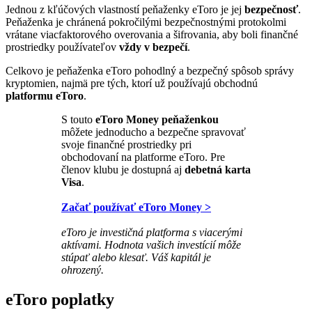
Jednou z kľúčových vlastností peňaženky eToro je jej
bezpečnosť
.
Peňaženka je chránená pokročilými bezpečnostnými protokolmi
vrátane viacfaktorového overovania a šifrovania, aby boli finančné
prostriedky používateľov
vždy v bezpečí
.
Celkovo je peňaženka eToro pohodlný a bezpečný spôsob správy
kryptomien, najmä pre tých, ktorí už používajú obchodnú
platformu eToro
.
S touto
eToro Money peňaženkou
môžete jednoducho a bezpečne spravovať
svoje finančné prostriedky pri
obchodovaní na platforme eToro. Pre
členov klubu je dostupná aj
debetná karta
Visa
.
Začať používať eToro Money >
eToro je investičná platforma s viacerými
aktívami. Hodnota vašich investícií môže
stúpať alebo klesať. Váš kapitál je
ohrozený.
eToro poplatky