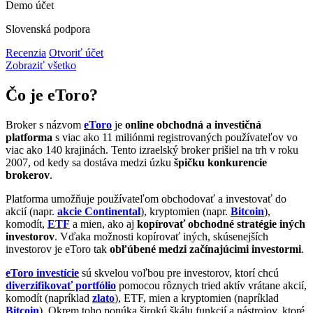
Demo účet
Slovenská podpora
Recenzia
Otvoriť účet
Zobraziť všetko
Čo je eToro?
Broker s názvom
eToro
je
online obchodná a investičná
platforma
s viac ako 11 miliónmi registrovaných používateľov vo
viac ako 140 krajinách. Tento izraelský broker prišiel na trh v roku
2007, od kedy sa dostáva medzi úzku
špičku konkurencie
brokerov
.
Platforma umožňuje používateľom obchodovať a investovať do
akcií (napr.
akcie Continental
), kryptomien (napr.
Bitcoin
),
komodít,
ETF
a mien, ako aj
kopírovať obchodné stratégie iných
investorov
. Vďaka možnosti kopírovať iných, skúsenejších
investorov je eToro tak
obľúbené medzi začínajúcimi investormi
.
eToro investície
sú skvelou voľbou pre investorov, ktorí chcú
diverzifikovať portfólio
pomocou rôznych tried aktív vrátane akcií,
komodít (napríklad
zlato
), ETF, mien a kryptomien (napríklad
Bitcoin
). Okrem toho ponúka širokú škálu funkcií a nástrojov, ktoré