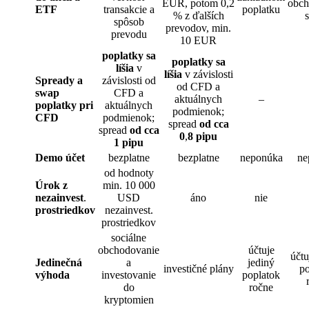
EUR, potom 0,2
obch
ETF
transakcie a
poplatku
% z ďalších
spôsob
prevodov, min.
prevodu
10 EUR
poplatky sa
poplatky sa
líšia
v
líšia
v závislosti
Spready a
závislosti od
od CFD a
swap
CFD a
aktuálnych
–
poplatky pri
aktuálnych
podmienok;
CFD
podmienok;
spread
od cca
spread
od cca
0
,
8 pipu
1 pipu
Demo účet
bezplatne
bezplatne
neponúka
ne
od hodnoty
Úrok z
min. 10 000
nezainvest
.
USD
áno
nie
prostriedkov
nezainvest.
prostriedkov
sociálne
obchodovanie
účtuje
účtu
Jedinečná
a
jediný
investičné plány
po
výhoda
investovanie
poplatok
do
ročne
kryptomien