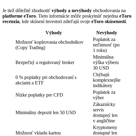
Je tiež dôležité zhodnotiť
výhody a nevýhody
obchodovania na
platforme eToro
. Tieto informácie môže poskytnúť nejedna
eToro
recenzia
, kde skúsení investori zdieľajú svoje
eToro skúsenosti
.
Výhody
Nevýhody
Poplatok za
Možnosť kopírovania obchodníkov
nečinnosť (po
(Copy Trading)
1 roku)
Minimálna
Bezpečný a regulovaný broker
výška výberu
30 USD
Chýbajú
0 % poplatky pri obchodovaní s
komplexnejšie
akciami a ETF
indikátory
Poplatok za
Nízke poplatky pre CFD
výber
Zákaznícky
servis
Minimálny depozit len 50 USD
dostupný len
v angličtine
Kryptomeny
Možnosť vkladu kartou
dostupné len