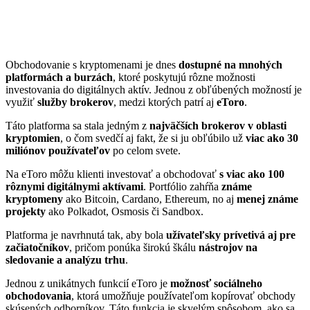
Obchodovanie s kryptomenami je dnes
dostupné na mnohých
platformách a burzách
, ktoré poskytujú rôzne možnosti
investovania do digitálnych aktív. Jednou z obľúbených možností je
využiť
služby brokerov
, medzi ktorých patrí aj
eToro
.
Táto platforma sa stala jedným z
najväčších brokerov v oblasti
kryptomien
, o čom svedčí aj fakt, že si ju obľúbilo už
viac ako 30
miliónov používateľov
po celom svete.
Na eToro môžu klienti investovať a obchodovať
s viac ako 100
rôznymi digitálnymi aktívami
. Portfólio zahŕňa
známe
kryptomeny
ako Bitcoin, Cardano, Ethereum, no aj
menej známe
projekty
ako Polkadot, Osmosis či Sandbox.
Platforma je navrhnutá tak, aby bola
užívateľsky prívetivá aj pre
začiatočníkov
, pričom ponúka širokú škálu
nástrojov na
sledovanie a analýzu trhu
.
Jednou z unikátnych funkcií eToro je
možnosť sociálneho
obchodovania
, ktorá umožňuje používateľom kopírovať obchody
skúsených odborníkov. Táto funkcia je skvelým spôsobom, ako sa