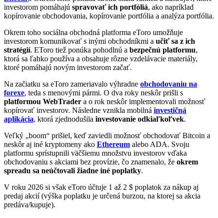
investorom pomáhajú
spravovať ich portfóliá
, ako napríklad
kopírovanie obchodovania, kopírovanie portfólia a analýza portfólia.
Okrem toho sociálna obchodná platforma eToro umožňuje
investorom komunikovať s inými obchodníkmi a
učiť sa z ich
stratégií
. EToro tiež ponúka pohodlnú a
bezpečnú platformu
,
ktorá sa ľahko používa a obsahuje rôzne vzdelávacie materiály,
ktoré pomáhajú novým investorom začať.
Na začiatku sa eToro zameriavalo výhradne
obchodovaniu na
forexe
, teda s menovými pármi. O dva roky neskôr prišli s
platformou WebTrader
a o rok neskôr implementovali možnosť
kopírovať investorov. Následne vznikla mobilná
investičná
aplikácia
, ktorá zjednodušila
investovanie odkiaľkoľvek
.
Veľký „boom“ prišiel, keď zaviedli možnosť obchodovať Bitcoin a
neskôr aj iné kryptomeny ako
Ethereum
alebo ADA. Svoju
platformu sprístupnili väčšiemu množstvu investorov vďaka
obchodovaniu s akciami bez provízie, čo znamenalo, že
okrem
spreadu sa neúčtovali žiadne iné poplatky
.
V roku 2026 si však eToro účtuje 1 až 2 $ poplatok za nákup aj
predaj akcií (výška poplatku je určená burzou, na ktorej sa akcia
predáva/kupuje).