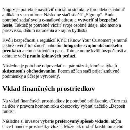
Najprv je potrebné navštíviť oficiálnu stránku eToro alebo stiahnuť
aplikáciu v smartfóne. Následne stačí stlačiť „Sign up“. Bude
potrebné zadať svoju e-mailovú adresu a
vytvoriť si bezpečné
heslo
. Taktiež je potrebné vložiť svoje osobné údaje, ako meno a
priezvisko, dátum narodenia a krajina bydliska.
Kvôli bezpečnosti a regulácií KYC (Know Your Customer) je nutné
taktiež overiť totožnosť nahratím
fotografie svojho občianskeho
preukazu
alebo cestovného pasu. Toto je nutné kvôli bezpečnosti a
ochrane voči
praniu špinavých peňazí
.
Následne je potrebné odpovedať na pár otázok, ktoré sa týkajú
skúseností s obchodovaním
. Potom už len stačí prijať zmluvné
podmienky a účet je vytvorený.
Vklad finančných prostriedkov
Na vklad finančných prostriedkov je potrebné prihlásenie. eToro má
na účte v pravom hornom roku obrazovky vybrať tlačidlo „Deposit
funds“.
Následne si investor vyberie
preferovaný spôsob vkladu
, akým
chce finančné prostriedky vložiť. Môže tak urobiť kreditnou alebo