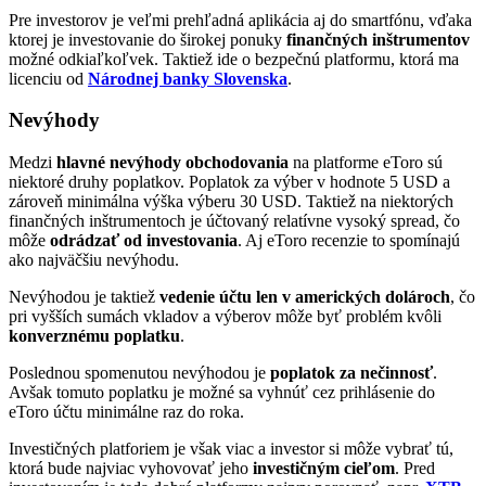
Pre investorov je veľmi prehľadná aplikácia aj do smartfónu, vďaka
ktorej je investovanie do širokej ponuky
finančných inštrumentov
možné odkiaľkoľvek. Taktiež ide o bezpečnú platformu, ktorá ma
licenciu od
Národnej banky Slovenska
.
Nevýhody
Medzi
hlavné nevýhody obchodovania
na platforme eToro sú
niektoré druhy poplatkov. Poplatok za výber v hodnote 5 USD a
zároveň minimálna výška výberu 30 USD. Taktiež na niektorých
finančných inštrumentoch je účtovaný relatívne vysoký spread, čo
môže
odrádzať od investovania
. Aj eToro recenzie to spomínajú
ako najväčšiu nevýhodu.
Nevýhodou je taktiež
vedenie účtu len v amerických dolároch
, čo
pri vyšších sumách vkladov a výberov môže byť problém kvôli
konverznému poplatku
.
Poslednou spomenutou nevýhodou je
poplatok za nečinnosť
.
Avšak tomuto poplatku je možné sa vyhnúť cez prihlásenie do
eToro účtu minimálne raz do roka.
Investičných platforiem je však viac a investor si môže vybrať tú,
ktorá bude najviac vyhovovať jeho
investičným cieľom
. Pred