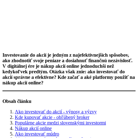
Investovanie do akcií je jedným z najefektívnejších spôsobov,
ako zhodnotiť svoje peniaze a dosiahnuť finančnú nezávislosť.
V digitálnej ére je nákup akcií online jednoduchší než
kedykoľvek predtým. Otázka však znie: ako investovať do
akcií správne a efektívne? Kde začať a aké platformy použiť na
nákup akcií online?
Obsah článku
Ako investovať do akcií - výnosy a výzvy
Kde kupovať akcie - obľúbený broker
Populárne akcie medzi slovenskými investormi
Nákup akcií online
Ako investovať múdro