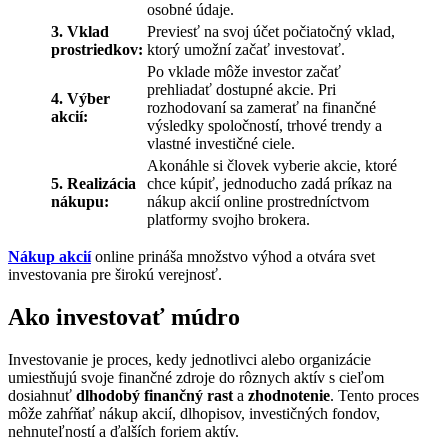
osobné údaje.
3. Vklad
Previesť na svoj účet počiatočný vklad,
prostriedkov:
ktorý umožní začať investovať.
Po vklade môže investor začať
prehliadať dostupné akcie. Pri
4. Výber
rozhodovaní sa zamerať na finančné
akcií:
výsledky spoločností, trhové trendy a
vlastné investičné ciele.
Akonáhle si človek vyberie akcie, ktoré
5. Realizácia
chce kúpiť, jednoducho zadá príkaz na
nákupu:
nákup akcií online prostredníctvom
platformy svojho brokera.
Nákup akcií
online prináša množstvo výhod a otvára svet
investovania pre širokú verejnosť.
Ako investovať múdro
Investovanie je proces, kedy jednotlivci alebo organizácie
umiestňujú svoje finančné zdroje do rôznych aktív s cieľom
dosiahnuť
dlhodobý finančný rast
a
zhodnotenie
. Tento proces
môže zahŕňať nákup akcií, dlhopisov, investičných fondov,
nehnuteľností a ďalších foriem aktív.