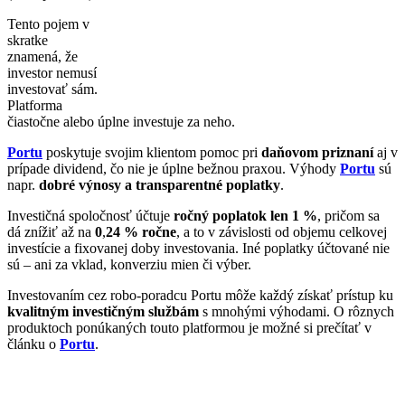
Tento pojem v
skratke
znamená, že
investor nemusí
investovať sám.
Platforma
čiastočne alebo úplne investuje za neho.
Portu
poskytuje svojim klientom pomoc pri
daňovom priznaní
aj v
prípade dividend, čo nie je úplne bežnou praxou. Výhody
Portu
sú
napr.
dobré výnosy a transparentné poplatky
.
Investičná spoločnosť účtuje
ročný poplatok len 1 %
, pričom sa
dá znížiť až na
0
,
24 % ročne
, a to v závislosti od objemu celkovej
investície a fixovanej doby investovania. Iné poplatky účtované nie
sú – ani za vklad, konverziu mien či výber.
Investovaním cez robo-poradcu Portu môže každý získať prístup ku
kvalitným investičným službám
s mnohými výhodami. O rôznych
produktoch ponúkaných touto platformou je možné si prečítať v
článku o
Portu
.