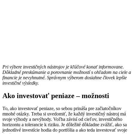
Pri výbere investičných nástrojov je kľúčové konať informovane.
Dôkladné preskúmanie a porovnanie možností s ohľadom na ciele a
financie je nevyhnutné. Správnym výberom dosiahne človek lepšie
investičné výsledky.
Ako investovať peniaze – možnosti
To, ako investovať peniaze, so sebou prináša pre začiatočníkov
mnohé otázky. Treba si uvedomiť, že každý investičný nástroj má
svoje výhody a nevýhody. Voľba závisí od cieľov, investičného
horizontu a tolerancie k riziku. Je dôležité dôkladne zvážiť, ako sa
jednotlivé investície hodia do portfólia a ako teda investovať svoje