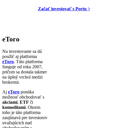
Začať investovať s Portu >
eToro
Na investovanie sa dá
použiť aj platforma
eToro
. Táto platforma
funguje od roku 2007,
pričom sa dostala takmer
na úplný vrchol medzi
brokermi.
Aj
eToro
ponúka
možnosť obchodovať s
akciami
,
ETF
či
komoditami
. Okrem
toho je táto platforma
zaujímavá pre investorov
uvažujúcich nad
obchodovaním s