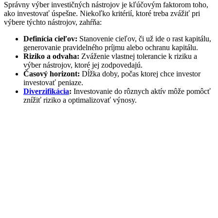
Správny výber investičných nástrojov je kľúčovým faktorom toho,
ako investovať úspešne. Niekoľko kritérií, ktoré treba zvážiť pri
výbere týchto nástrojov, zahŕňa:
Definícia cieľov:
Stanovenie cieľov, či už ide o rast kapitálu,
generovanie pravidelného príjmu alebo ochranu kapitálu.
Riziko a odvaha:
Zváženie vlastnej tolerancie k riziku a
výber nástrojov, ktoré jej zodpovedajú.
Časový horizont:
Dĺžka doby, počas ktorej chce investor
investovať peniaze.
Diverzifikácia
:
Investovanie do rôznych aktív môže pomôcť
znížiť riziko a optimalizovať výnosy.