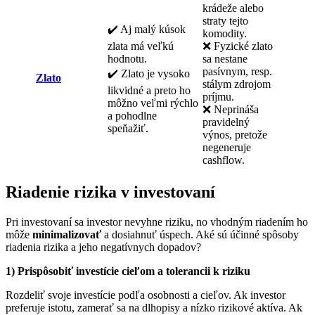
krádeže alebo
straty tejto
✔️ Aj malý kúsok
komodity.
zlata má veľkú
❌ Fyzické zlato
hodnotu.
sa nestane
pasívnym, resp.
✔️ Zlato je vysoko
Zlato
stálym zdrojom
likvidné a preto ho
príjmu.
môžno veľmi rýchlo
❌ Neprináša
a pohodlne
pravidelný
speňažiť.
výnos, pretože
negeneruje
cashflow.
Riadenie rizika v investovaní
Pri investovaní sa investor nevyhne riziku, no vhodným riadením ho
môže
minimalizovať
a dosiahnuť úspech. Aké sú účinné spôsoby
riadenia rizika a jeho negatívnych dopadov?
1) Prispôsobiť investície cieľom a tolerancii k riziku
Rozdeliť svoje investície podľa osobnosti a cieľov. Ak investor
preferuje istotu, zamerať sa na dlhopisy a nízko rizikové aktíva. Ak