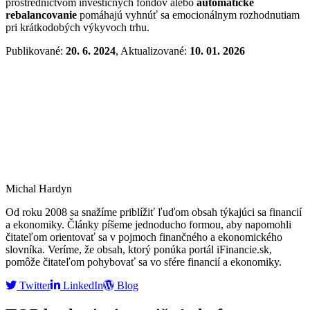
prostredníctvom investičných fondov alebo
automatické
rebalancovanie
pomáhajú vyhnúť sa emocionálnym rozhodnutiam
pri krátkodobých výkyvoch trhu.
Publikované:
20. 6. 2024
, Aktualizované:
10. 01. 2026
Michal Hardyn
Od roku 2008 sa snažíme priblížiť ľuďom obsah týkajúci sa financií
a ekonomiky. Články píšeme jednoducho formou, aby napomohli
čitateľom orientovať sa v pojmoch finančného a ekonomického
slovníka. Veríme, že obsah, ktorý ponúka portál iFinancie.sk,
pomôže čitateľom pohybovať sa vo sfére financií a ekonomiky.
Twitter
LinkedIn
Blog