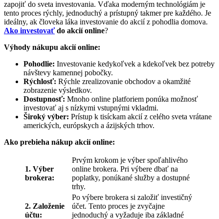
zapojiť do sveta investovania. Vďaka moderným technológiám je
tento proces rýchly, jednoduchý a prístupný takmer pre každého. Je
ideálny, ak človeka láka investovanie do akcií z pohodlia domova.
Ako investovať
do akcií online
?
Výhody nákupu akcií online:
Pohodlie:
Investovanie kedykoľvek a kdekoľvek bez potreby
návštevy kamennej pobočky.
Rýchlosť:
Rýchle zrealizovanie obchodov a okamžité
zobrazenie výsledkov.
Dostupnosť:
Mnoho online platforiem ponúka možnosť
investovať aj s nízkymi vstupnými vkladmi.
Široký výber:
Prístup k tisíckam akcií z celého sveta vrátane
amerických, európskych a ázijských trhov.
Ako prebieha nákup akcií online:
Prvým krokom je výber spoľahlivého
1. Výber
online brokera. Pri výbere dbať na
brokera:
poplatky, ponúkané služby a dostupné
trhy.
Po výbere brokera si založiť investičný
2. Založenie
účet. Tento proces je zvyčajne
účtu:
jednoduchý a vyžaduje iba základné