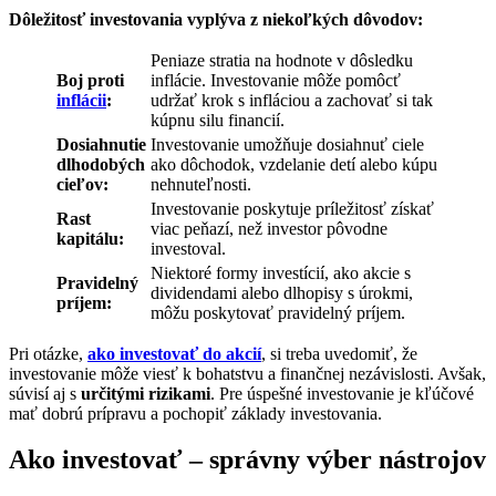
Dôležitosť investovania vyplýva z niekoľkých dôvodov:
Peniaze stratia na hodnote v dôsledku
Boj proti
inflácie. Investovanie môže pomôcť
inflácii
:
udržať krok s infláciou a zachovať si tak
kúpnu silu financií.
Dosiahnutie
Investovanie umožňuje dosiahnuť ciele
dlhodobých
ako dôchodok, vzdelanie detí alebo kúpu
cieľov:
nehnuteľnosti.
Investovanie poskytuje príležitosť získať
Rast
viac peňazí, než investor pôvodne
kapitálu:
investoval.
Niektoré formy investícií, ako akcie s
Pravidelný
dividendami alebo dlhopisy s úrokmi,
príjem:
môžu poskytovať pravidelný príjem.
Pri otázke,
ako investovať do akcií
, si treba uvedomiť, že
investovanie môže viesť k bohatstvu a finančnej nezávislosti. Avšak,
súvisí aj s
určitými rizikami
. Pre úspešné investovanie je kľúčové
mať dobrú prípravu a pochopiť základy investovania.
Ako investovať – správny výber nástrojov