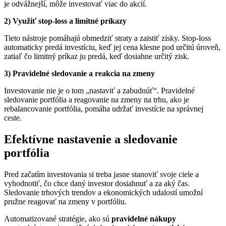
je odvážnejší, môže investovať viac do akcií.
2) Využiť stop-loss a limitné príkazy
Tieto nástroje pomáhajú obmedziť straty a zaistiť zisky. Stop-loss
automaticky predá investíciu, keď jej cena klesne pod určitú úroveň,
zatiaľ čo limitný príkaz ju predá, keď dosiahne určitý zisk.
3) Pravidelné sledovanie a reakcia na zmeny
Investovanie nie je o tom „nastaviť a zabudnúť“. Pravidelné
sledovanie portfólia a reagovanie na zmeny na trhu, ako je
rebalancovanie portfólia, pomáha udržať investície na správnej
ceste.
Efektívne nastavenie a sledovanie
portfólia
Pred začatím investovania si treba jasne stanoviť svoje ciele a
vyhodnotiť, čo chce daný investor dosiahnuť a za aký čas.
Sledovanie trhových trendov a ekonomických udalostí umožní
pružne reagovať na zmeny v portfóliu.
Automatizované stratégie, ako sú
pravidelné nákupy