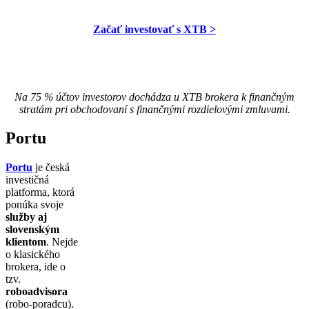
Začať investovať s XTB >
Na 75 % účtov investorov dochádza u XTB brokera k finančným
stratám pri obchodovaní s finančnými rozdielovými zmluvami.
Portu
Portu
je česká
investičná
platforma, ktorá
ponúka svoje
služby aj
slovenským
klientom
. Nejde
o klasického
brokera, ide o
tzv.
roboadvisora
(robo-poradcu).