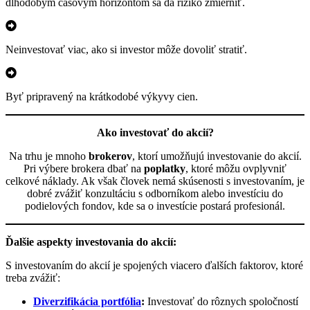
dlhodobým časovým horizontom sa dá riziko zmierniť.
Neinvestovať viac, ako si investor môže dovoliť stratiť.
Byť pripravený na krátkodobé výkyvy cien.
Ako investovať do akcií?
Na trhu je mnoho
brokerov
, ktorí umožňujú investovanie do akcií.
Pri výbere brokera dbať na
poplatky
, ktoré môžu ovplyvniť
celkové náklady. Ak však človek nemá skúsenosti s investovaním, je
dobré zvážiť konzultáciu s odborníkom alebo investíciu do
podielových fondov, kde sa o investície postará profesionál.
Ďalšie aspekty investovania do akcií:
S investovaním do akcií je spojených viacero ďalších faktorov, ktoré
treba zvážiť:
Diverzifikácia portfólia
:
Investovať do rôznych spoločností