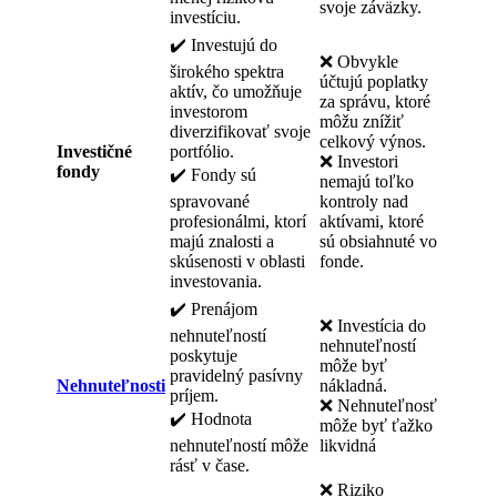
svoje záväzky.
investíciu.
✔️ Investujú do
❌ Obvykle
širokého spektra
účtujú poplatky
aktív, čo umožňuje
za správu, ktoré
investorom
môžu znížiť
diverzifikovať svoje
celkový výnos.
Investičné
portfólio.
❌ Investori
fondy
✔️ Fondy sú
nemajú toľko
spravované
kontroly nad
profesionálmi, ktorí
aktívami, ktoré
majú znalosti a
sú obsiahnuté vo
skúsenosti v oblasti
fonde.
investovania.
✔️ Prenájom
❌ Investícia do
nehnuteľností
nehnuteľností
poskytuje
môže byť
pravidelný pasívny
Nehnuteľnosti
nákladná.
príjem.
❌ Nehnuteľnosť
✔️ Hodnota
môže byť ťažko
nehnuteľností môže
likvidná
rásť v čase.
❌ Riziko