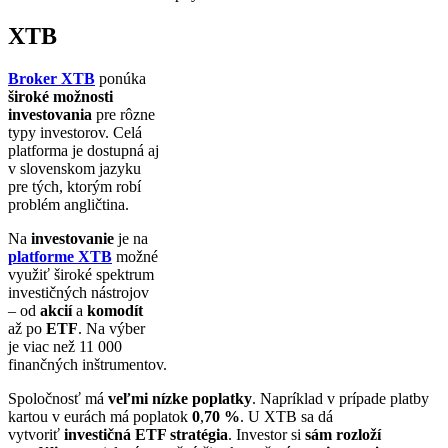
XTB
Broker XTB
ponúka
široké možnosti
investovania
pre rôzne
typy investorov. Celá
platforma je dostupná aj
v slovenskom jazyku
pre tých, ktorým robí
problém angličtina.
Na
investovanie
je na
platforme XTB
možné
využiť široké spektrum
investičných nástrojov
– od
akcií
a
komodít
až po
ETF
. Na výber
je viac než 11 000
finančných inštrumentov.
Spoločnosť má
veľmi nízke poplatky
. Napríklad v prípade platby
kartou v eurách má poplatok
0
,
70 %
. U XTB sa dá
vytvoriť
investičná ETF stratégia
. Investor si
sám rozloží