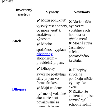
peniaze.
Investičný
Výhody
Nevýhody
nástroj
✔️ Môžu ponúknuť
❌ Akcie môžu
vysoký rast hodnoty,
byť veľmi
čo môže viesť k
volatilné a ich
atraktívnym
hodnota sa
výnosom.
rýchlo mení.
Akcie
❌ Možná strata
✔️ Mnoho
časti alebo
spoločností vypláca
celého
dividendy
počiatočného
akcionárom –
kapitálu.
pravidelný príjem.
✔️ Dlhopisy
❌ Dlhopisy
zvyčajne poskytujú
zvyčajne
stály príjem vo
ponúkajú nižšie
forme úrokov.
výnosy ako
akcie.
✔️ Majú tendenciu
Dlhopisy
❌ Riziko, že
byť menej volatilné
emitent dlhopisu
ako akcie a sú
nemusí byť
považované za
schopný splniť
menej rizikovú