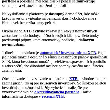
portfólio
a posielaná mesačná čiastka peňazí sa
zainvestuje
sama
podľa vlastného rozloženia portfólia.
Na vyskúšanie si platformy je
dostupný demo účet
, kde môže
každý investor s virtuálnymi peniazmi skúsiť obchodovanie s
čímkoľvek bez rizika straty peňazí.
Okrem iného
XTB aktívne spravuje úroky z hotovostných
zostatkov
na obchodných účtoch svojich klientov. Tieto úroky
predstavujú príjmy, ktoré automaticky podliehajú
daňovým
povinnostiam
.
Jedinečnou novinkou je
automatické investovanie na XTB
, čo je
jedinečná funkcia dostupná v rámci investičných plánov spoločnosti
XTB, ktorá investorom umožňuje efektívne spravovať ich portfólio
a zabezpečiť jeho dlhodobý rast bez potreby častého manuálneho
zasahovania.
Obchodovanie a investovanie na platforme
XTB
je vhodné ako pre
začínajúcich
, tak aj pre
skúsených investorov
. So širokou paletou
investičných možností si každý vyberie tie najlepšie pre
vybudovanie svojho
diverzifikovaného portfólia
. Ďalšie
informácie sú dostupné v
recenzii XTB
.