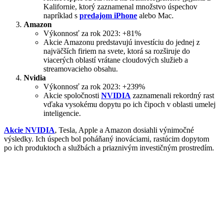
Kalifornie, ktorý zaznamenal množstvo úspechov
napríklad s
predajom iPhone
alebo Mac.
Amazon
Výkonnosť za rok 2023: +81%
Akcie Amazonu predstavujú investíciu do jednej z
najväčších firiem na svete, ktorá sa rozširuje do
viacerých oblastí vrátane cloudových služieb a
streamovacieho obsahu.
Nvidia
Výkonnosť za rok 2023: +239%
Akcie spoločnosti
NVIDIA
zaznamenali rekordný rast
vďaka vysokému dopytu po ich čipoch v oblasti umelej
inteligencie.
Akcie NVIDIA
, Tesla, Apple a Amazon dosiahli výnimočné
výsledky. Ich úspech bol poháňaný inováciami, rastúcim dopytom
po ich produktoch a službách a priaznivým investičným prostredím.