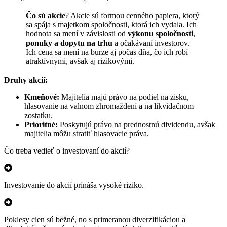
Čo sú akcie
? Akcie sú formou cenného papiera, ktorý
sa spája s majetkom spoločnosti, ktorá ich vydala. Ich
hodnota sa mení v závislosti od
výkonu spoločnosti
,
ponuky a dopytu na trhu
a očakávaní investorov.
Ich cena sa mení na burze aj počas dňa, čo ich robí
atraktívnymi, avšak aj rizikovými.
Druhy akcií:
Kmeňové:
Majitelia majú právo na podiel na zisku,
hlasovanie na valnom zhromaždení a na likvidačnom
zostatku.
Prioritné:
Poskytujú právo na prednostnú dividendu, avšak
majitelia môžu stratiť hlasovacie práva.
Čo treba vedieť o investovaní do akcií?
Investovanie do akcií prináša vysoké riziko.
Poklesy cien sú bežné, no s primeranou diverzifikáciou a