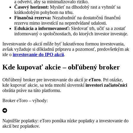
a odvetví, aby sa minimalizovalo riziko.
Časový horizont:
Myslieť na dlhodobý rast a vyhnúť sa
krátkodobým pohybom na trhu.
Finančná rezerva:
Nezabudnúť na dostatočnú finančnú
rezervu mimo investícií na nepredvídané udalosti.
Edukácia a informovanosť:
Sledovať trh, učiť sa a zostať
informovaný o spoločnostiach, do ktorých investor investuje.
Investovanie do akcií môže byť lukratívnou formou investovania,
avšak vyžaduje si dôkladnú prípravu a pozornosť, predovšetkým ak
ide o
investovanie do IPO akcií
.
Kde kupovať akcie – obľúbený broker
Obľúbený broker pre investovanie do akcií je
eToro
. Pri otázke,
kde kupovať akcie, sa teda mnohí slovenskí
investori začiatočníci
obrátia práve na túto platformu.
Broker eToro – výhody:
Najnižšie poplatky: eToro ponúka nízke poplatky a investovanie do
akcií bez poplatkov.