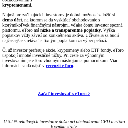
kryptomenami
.
Najmä pre začínajúcich investorov je dobrá možnosť založiť si
demo účet
, na ktorom sa dá vyskúšať obchodovanie s
ktorýmikoľvek finančnými nástrojmi, vďaka čomu investor spozná
platformu. eToro má
nízke a transparentné poplatky
. Výška
poplatkov vždy závisí od konkrétneho aktíva. Užívatelia sa budú
najčastejšie stretávať s fixným poplatkom za výber peňazí.
Či už investor preferuje akcie, kryptomeny alebo ETF fondy, eToro
uspokojí mnohé investičné túžby. Pri ceste za výhodným
investovaním je eToro vhodným nástrojom a pomocníkom. Viac
informácií sa dá nájsť v
recenzii eToro
.
Začať investovať s eToro >
U 52 % retailových investorov došlo pri obchodovaní CFD u eToro
k vzniku straty.