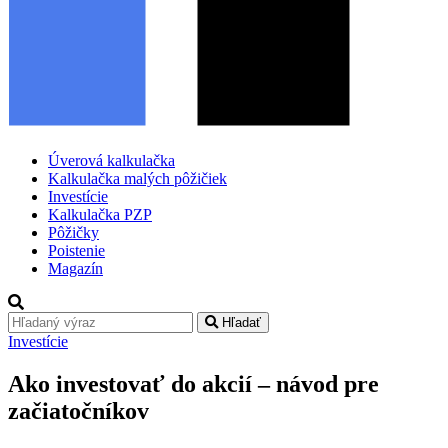
Úverová kalkulačka
Kalkulačka malých pôžičiek
Investície
Kalkulačka PZP
Pôžičky
Poistenie
Magazín
Hľadať
Investície
Ako investovať do akcií – návod pre
začiatočníkov