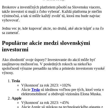
Brokerov a investičných platforiem pôsobí na Slovensku viacero,
takže investori si majú z čoho vyberať. Každá platforma je niečím
výnimočná, a tak si môže každý zvoliť tú, ktorá mu bude najviac
vyhovovať.
Jedna vec je, kde kupovať akcie, no druhá, aké akcie kúpiť a na čo
sa zamerať.
Populárne akcie medzi slovenskými
investormi
Ako zhodnotiť svoje úspory? Investovanie do akcií môže byť
zaujímavou možnosťou. V posledných rokoch sa niekoľko
spoločností výrazne presadilo na trhu a prinieslo investorom vysoké
výnosy.
Tesla
Výkonnosť za rok 2023: +102%
Akcie
Tesla
sú ideálnou voľbou pre tých, ktorí veria v
elektromobilnosť a obdivujú vizionára Elona Muska.
Apple
Výkonnosť za rok 2023: +45%
Akcie Apple sú stávkou na technologického giganta z