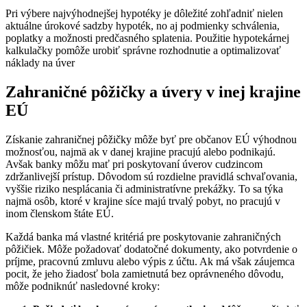
Pri výbere najvýhodnejšej hypotéky
je dôležité zohľadniť nielen
aktuálne úrokové sadzby hypoték, no aj podmienky schválenia,
poplatky a možnosti predčasného splatenia. Použitie hypotekárnej
kalkulačky pomôže urobiť správne rozhodnutie a optimalizovať
náklady na úver
Zahraničné pôžičky a úvery v inej krajine
EÚ
Získanie zahraničnej pôžičky môže byť pre občanov EÚ výhodnou
možnosťou, najmä ak v danej krajine pracujú alebo podnikajú.
Avšak banky môžu mať pri poskytovaní úverov cudzincom
zdržanlivejší prístup. Dôvodom sú rozdielne pravidlá schvaľovania,
vyššie riziko nesplácania či administratívne prekážky. To sa týka
najmä osôb, ktoré v krajine síce majú trvalý pobyt, no pracujú v
inom členskom štáte EÚ.
Každá banka má vlastné kritériá pre poskytovanie zahraničných
pôžičiek. Môže požadovať dodatočné dokumenty, ako potvrdenie o
príjme, pracovnú zmluvu alebo výpis z účtu. Ak má však záujemca
pocit, že jeho žiadosť bola zamietnutá bez oprávneného dôvodu,
môže podniknúť nasledovné kroky: