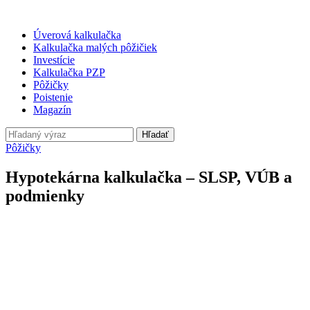
Úverová kalkulačka
Kalkulačka malých pôžičiek
Investície
Kalkulačka PZP
Pôžičky
Poistenie
Magazín
Hľadať
Pôžičky
Hypotekárna kalkulačka – SLSP, VÚB a
podmienky