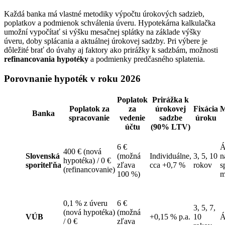
Každá banka má vlastné metodiky výpočtu úrokových sadzieb,
poplatkov a podmienok schválenia úveru. Hypotekárna kalkulačka
umožní vypočítať si výšku mesačnej splátky na základe výšky
úveru, doby splácania a aktuálnej úrokovej sadzby. Pri výbere je
dôležité brať do úvahy aj faktory ako prirážky k sadzbám, možnosti
refinancovania hypotéky
a podmienky predčasného splatenia.
Porovnanie hypoték v roku 2026
Poplatok
Prirážka k
Poplatok za
za
úrokovej
Fixácia
M
Banka
spracovanie
vedenie
sadzbe
úroku
účtu
(90% LTV)
6 €
Á
400 € (nová
Slovenská
(možná
Individuálne,
3, 5, 10
n
hypotéka) / 0 €
sporiteľňa
zľava
cca +0,7 %
rokov
s
(refinancovanie)
100 %)
m
0,1 % z úveru
6 €
3, 5, 7,
(nová hypotéka)
(možná
VÚB
+0,15 % p.a.
10
Á
/ 0 €
zľava