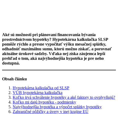
Aké sú možnosti pri plánovaní financovania bývania
prostredníctvom hypotéky? Hypotekárna kalkulačka SLSP
pomôže rýchlo a presne vypočítať výšku mesačnej splátky,
odhadnúť maximálnu sumu, ktorú možno získať, a porovnať
aktuálne úrokové sadzby. Vďaka nej získa záujemca lepší
prehľad o tom, aká najvýhodnejšia hypotéka je pre neho
dostupná.
Obsah článku
Hypotekárna kalkulačka od SLSP
VÚB hypotekárna kalkulačka
Koľko trvá schválenie hypotéky a aké faktory to ovplyvňujú?
Koľko mi dajú hypotéku - podmienky
Najvýhodnejšia hypotéka a výpočet splátky hypotéky
Zahraničné pôžičky a úvery v inej krajine EÚ