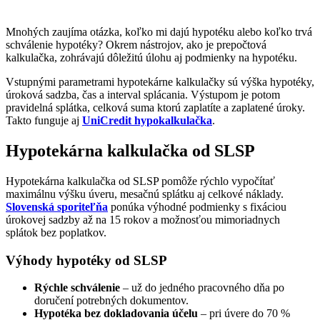
Mnohých zaujíma otázka, koľko mi dajú hypotéku alebo koľko trvá
schválenie hypotéky? Okrem nástrojov, ako je prepočtová
kalkulačka, zohrávajú dôležitú úlohu aj podmienky na hypotéku.
Vstupnými parametrami hypotekárne kalkulačky sú výška hypotéky,
úroková sadzba, čas a interval splácania. Výstupom je potom
pravidelná splátka, celková suma ktorú zaplatíte a zaplatené úroky.
Takto funguje aj
UniCredit hypokalkulačka
.
Hypotekárna kalkulačka od SLSP
Hypotekárna kalkulačka od SLSP pomôže rýchlo vypočítať
maximálnu výšku úveru, mesačnú splátku aj celkové náklady.
Slovenská sporiteľňa
ponúka výhodné podmienky s fixáciou
úrokovej sadzby až na 15 rokov a možnosťou mimoriadnych
splátok bez poplatkov.
Výhody hypotéky od SLSP
Rýchle schválenie
– už do jedného pracovného dňa po
doručení potrebných dokumentov.
Hypotéka bez dokladovania účelu
– pri úvere do 70 %