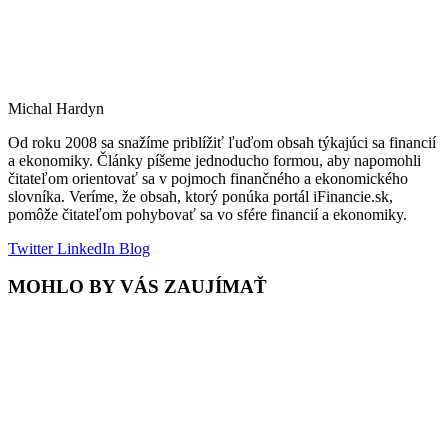
Michal Hardyn
Od roku 2008 sa snažíme priblížiť ľuďom obsah týkajúci sa financií
a ekonomiky. Články píšeme jednoducho formou, aby napomohli
čitateľom orientovať sa v pojmoch finančného a ekonomického
slovníka. Veríme, že obsah, ktorý ponúka portál iFinancie.sk,
pomôže čitateľom pohybovať sa vo sfére financií a ekonomiky.
Twitter
LinkedIn
Blog
MOHLO BY VÁS ZAUJÍMAŤ