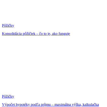
Pôžičky
Konsolidácia pôžičiek – čo to je, ako funguje
Pôžičky
Výpočet hypotéky podľa príjmu – maximálna výška, kalkulačka