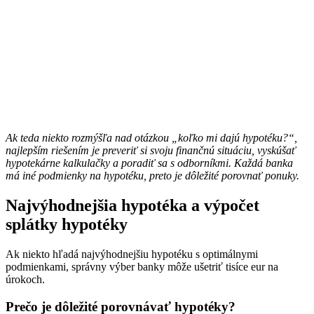
Ak teda niekto rozmýšľa nad otázkou „koľko mi dajú hypotéku?“,
najlepším riešením je preveriť si svoju finančnú situáciu, vyskúšať
hypotekárne kalkulačky a poradiť sa s odborníkmi. Každá banka
má iné podmienky na hypotéku, preto je dôležité porovnať ponuky.
Najvýhodnejšia hypotéka a výpočet
splátky hypotéky
Ak niekto hľadá najvýhodnejšiu hypotéku s optimálnymi
podmienkami, správny výber banky môže ušetriť tisíce eur na
úrokoch.
Prečo je dôležité porovnávať hypotéky?