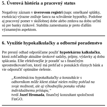
5. Úverová história a pracovný status
Negatívny záznam v
úverovom registri
(napr. omeškané splátky,
exekúcia) výrazne znižuje šancu na schválenie hypotéky. Podobne
aj pracovný pomer v skúšobnej dobe alebo zmluva na dobu určitú
sú pre banky rizikové. Stabilita zamestnania je preto ďalším
významným aspektom.
6. Využitie hypokalkulačky a odborné poradenstvo
Pre presný odhad odporúčame použiť
hypotekárnu kalkulačku
,
ktorá zohľadňuje aktuálne úrokové sadzby, príjmy, výdavky aj dobu
splácania. Ešte efektívnejšie je poradiť sa s finančným
sprostredkovateľom, ktorý má prehľad o ponukách rôznych bánk a
vie odporučiť optimálne riešenie.
„Kombináciou hypokalkulačky a konzultácie s
odborníkom môže klient získať nielen reálny pohľad na
svoje možnosti, ale aj výhodnejšiu ponuku vďaka
individuálnemu prístupu,“
tvrdí
Jozef Hromada
, finančný konzultant spoločnosti
FinGO.