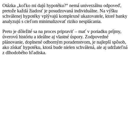
Otázka „koľko mi dajú hypotéku?“ nemá univerzálnu odpoveď,
pretože každá žiadosť je posudzovaná individuálne. Na výšku
schválenej hypotéky vplývajú komplexné ukazovatele, ktoré banky
analyzujú s cieľom minimalizovať riziko nesplácania.
Preto je dôležité sa na proces pripraviť – mať v poriadku príjmy,
úverovú históriu a ideálne aj vlastné úspory. Zodpovedné
plánovanie, doplnené odborným poradenstvom, je najlepší spôsob,
ako získať hypotéku, ktorá bude nielen schválená, ale aj udržateľná
z dlhodobého hľadiska.