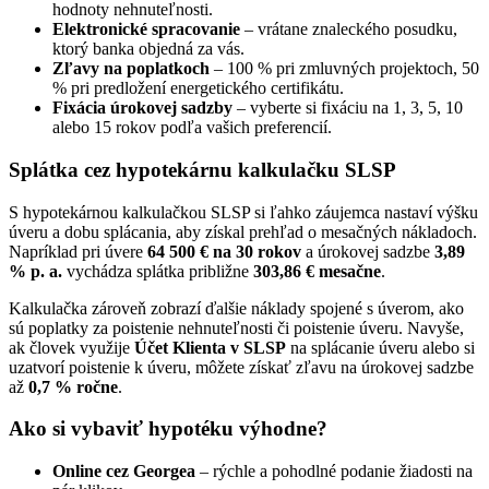
hodnoty nehnuteľnosti.
Elektronické spracovanie
– vrátane znaleckého posudku,
ktorý banka objedná za vás.
Zľavy na poplatkoch
– 100 % pri zmluvných projektoch, 50
% pri predložení energetického certifikátu.
Fixácia úrokovej sadzby
– vyberte si fixáciu na 1, 3, 5, 10
alebo 15 rokov podľa vašich preferencií.
Splátka cez hypotekárnu kalkulačku SLSP
S hypotekárnou kalkulačkou SLSP si ľahko záujemca nastaví výšku
úveru a dobu splácania, aby získal prehľad o mesačných nákladoch.
Napríklad pri úvere
64 500 € na 30 rokov
a úrokovej sadzbe
3,89
% p. a.
vychádza splátka približne
303,86 € mesačne
.
Kalkulačka zároveň zobrazí ďalšie náklady spojené s úverom, ako
sú poplatky za poistenie nehnuteľnosti či poistenie úveru. Navyše,
ak človek využije
Účet Klienta v SLSP
na splácanie úveru alebo si
uzatvorí poistenie k úveru, môžete získať zľavu na úrokovej sadzbe
až
0,7 % ročne
.
Ako si vybaviť hypotéku výhodne?
Online cez Georgea
– rýchle a pohodlné podanie žiadosti na