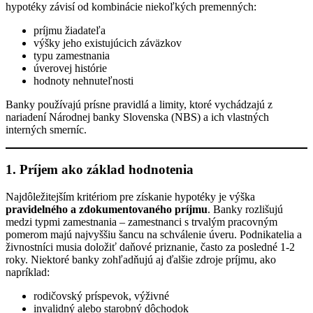
hypotéky závisí od kombinácie niekoľkých premenných:
príjmu žiadateľa
výšky jeho existujúcich záväzkov
typu zamestnania
úverovej histórie
hodnoty nehnuteľnosti
Banky používajú prísne pravidlá a limity, ktoré vychádzajú z
nariadení Národnej banky Slovenska (NBS) a ich vlastných
interných smerníc.
1. Príjem ako základ hodnotenia
Najdôležitejším kritériom pre získanie hypotéky je výška
pravidelného a zdokumentovaného príjmu
. Banky rozlišujú
medzi typmi zamestnania – zamestnanci s trvalým pracovným
pomerom majú najvyššiu šancu na schválenie úveru. Podnikatelia a
živnostníci musia doložiť daňové priznanie, často za posledné 1-2
roky. Niektoré banky zohľadňujú aj ďalšie zdroje príjmu, ako
napríklad:
rodičovský príspevok, výživné
invalidný alebo starobný dôchodok