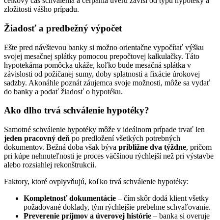
celkový čas schválenia a čerpania úveru závisí od typu hypotéky a
zložitosti vášho prípadu.
Žiadosť a predbežný výpočet
Ešte pred návštevou banky si možno orientačne vypočítať výšku
svojej mesačnej splátky pomocou prepočtovej kalkulačky. Táto
hypotekárna pomôcka ukáže, koľko bude mesačná splátka v
závislosti od požičanej sumy, doby splatnosti a fixácie úrokovej
sadzby. Akonáhle poznát záujemca svoje možnosti, môže sa vydať
do banky a podať žiadosť o hypotéku.
Ako dlho trvá schválenie hypotéky?
Samotné schválenie hypotéky môže v ideálnom prípade trvať len
jeden pracovný deň
po predložení všetkých potrebných
dokumentov. Bežná doba však býva
približne dva týždne
, pričom
pri kúpe nehnuteľnosti je proces väčšinou rýchlejší než pri výstavbe
alebo rozsiahlej rekonštrukcii.
Faktory, ktoré ovplyvňujú, koľko trvá schválenie hypotéky:
Kompletnosť dokumentácie
– čím skôr dodá klient všetky
požadované doklady, tým rýchlejšie prebehne schvaľovanie.
Preverenie príjmov a úverovej histórie
– banka si overuje