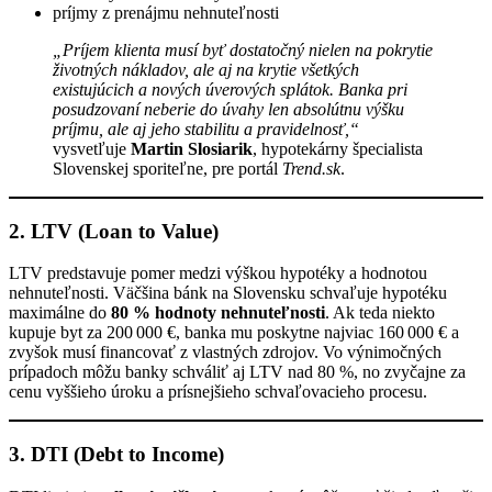
príjmy z prenájmu nehnuteľnosti
„Príjem klienta musí byť dostatočný nielen na pokrytie
životných nákladov, ale aj na krytie všetkých
existujúcich a nových úverových splátok. Banka pri
posudzovaní neberie do úvahy len absolútnu výšku
príjmu, ale aj jeho stabilitu a pravidelnosť,“
vysvetľuje
Martin Slosiarik
, hypotekárny špecialista
Slovenskej sporiteľne, pre portál
Trend.sk
.
2. LTV (Loan to Value)
LTV predstavuje pomer medzi výškou hypotéky a hodnotou
nehnuteľnosti. Väčšina bánk na Slovensku schvaľuje hypotéku
maximálne do
80 % hodnoty nehnuteľnosti
. Ak teda niekto
kupuje byt za 200 000 €, banka mu poskytne najviac 160 000 € a
zvyšok musí financovať z vlastných zdrojov. Vo výnimočných
prípadoch môžu banky schváliť aj LTV nad 80 %, no zvyčajne za
cenu vyššieho úroku a prísnejšieho schvaľovacieho procesu.
3. DTI (Debt to Income)