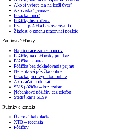
Ako si vybrať ten najlepší úver?
Ako získať peniaze?
Pôžička ihneď
Pôžičky bez ručenia
Rýchla pôžička bez overovania
Žiadosť o zmenu pracovnej pozície
Zaujímavé články
Náplň práce zamestnancov
Pôžičky na občiansky preukaz
Pôžička na auto
Pôžička bez dokladovania príjmu
Nebanková pôžička online
Pôžička pred výplatou online
Ako začať podnikat
SMS pôžička – bez registra
Nebankové pôžičky cez telefón
Štedrá karta SLSP
Rubriky a kontakt
Úverová kalkulačka
XTB – recenzia
Pôžičky