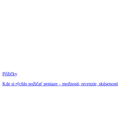
Pôžičky
Kde si rýchlo požičať peniaze – možnosti, recenzie, skúsenosti