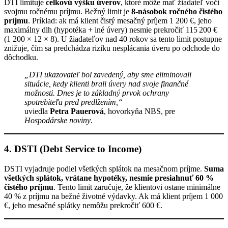
DTI limituje
celkovú výšku úverov
, ktoré môže mať žiadateľ voči
svojmu ročnému príjmu. Bežný limit je
8-násobok ročného čistého
príjmu
. Príklad: ak má klient čistý mesačný príjem 1 200 €, jeho
maximálny dlh (hypotéka + iné úvery) nesmie prekročiť 115 200 €
(1 200 × 12 × 8). U žiadateľov nad 40 rokov sa tento limit postupne
znižuje, čím sa predchádza riziku nesplácania úveru po odchode do
dôchodku.
„DTI ukazovateľ bol zavedený, aby sme eliminovali
situácie, kedy klienti brali úvery nad svoje finančné
možnosti. Dnes je to základný prvok ochrany
spotrebiteľa pred predlžením,“
uviedla
Petra Pauerová
, hovorkyňa NBS, pre
Hospodárske noviny
.
4. DSTI (Debt Service to Income)
DSTI vyjadruje podiel všetkých splátok na mesačnom príjme.
Suma
všetkých splátok, vrátane hypotéky, nesmie presiahnuť 60 %
čistého príjmu
. Tento limit zaručuje, že klientovi ostane minimálne
40 % z príjmu na bežné životné výdavky. Ak má klient príjem 1 000
€, jeho mesačné splátky nemôžu prekročiť 600 €.