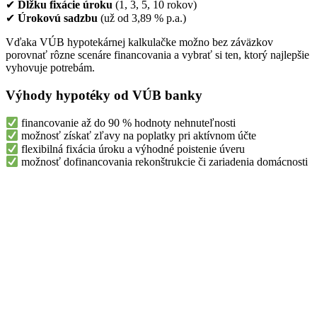
✔
Dĺžku fixácie úroku
(1, 3, 5, 10 rokov)
✔
Úrokovú sadzbu
(už od 3,89 % p.a.)
Vďaka VÚB hypotekárnej kalkulačke možno bez záväzkov
porovnať rôzne scenáre financovania a vybrať si ten, ktorý najlepšie
vyhovuje potrebám.
Výhody hypotéky od VÚB banky
financovanie až do 90 % hodnoty nehnuteľnosti
možnosť získať zľavy na poplatky pri aktívnom účte
flexibilná fixácia úroku a výhodné poistenie úveru
možnosť dofinancovania rekonštrukcie či zariadenia domácnosti