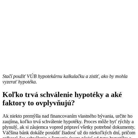
Stačí použiť VÚB hypotekárnu kalkulačku a zistiť, ako by mohla
vyzerať hypotéka.
Koľko trvá schválenie hypotéky a aké
faktory to ovplyvňujú?
Ak niekto premýšla nad financovaním vlastného bývania, určite ho
zaujíma, koľko trvá schválenie hypotéky. Proces môže byť rýchly a
plynulý, ak si záujemca vopred pripraví všetky potrebné dokumenty.
Väčšina bánk dokáže posúdiť žiadosť už do niekoľkých dní, pričom