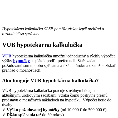
Hypotekárna kalkulačka SLSP pomôže získať lepší prehľad a
rozhodnúť sa správne.
VÚB hypotekárna kalkulačka
VÚB
hypotekárna kalkulačka umožní jednoduchý a rýchly výpočet
výšky
hypotéky
a splátok podľa preferencií. Stačí zadať
požadovanú sumu, dobu splácania a fixáciu úroku a okamžite získať
prehľad o možnostiach.
Ako funguje VÚB hypotekárna kalkulačka?
VÚB hypotekárna kalkulačka pracuje s reálnymi údajmi a
aktuálnymi úrokovými sadzbami, vďaka čomu poskytne presnú
predstavu o mesačných nákladoch na hypotéku. Výpočet berie do
úvahy:
✔
Výšku požadovanej hypotéky
(od 10 000 € do 500 000 €)
✔
Dĺžku splácania
(až do 30 rokov)