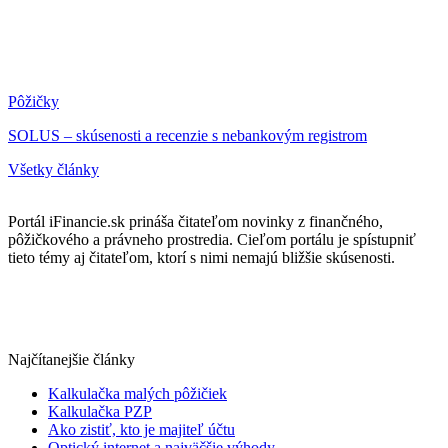
Pôžičky
SOLUS – skúsenosti a recenzie s nebankovým registrom
Všetky články
Portál iFinancie.sk prináša čitateľom novinky z finančného,
pôžičkového a právneho prostredia. Cieľom portálu je spístupniť
tieto témy aj čitateľom, ktorí s nimi nemajú bližšie skúsenosti.
Najčítanejšie články
Kalkulačka malých pôžičiek
Kalkulačka PZP
Ako zistiť, kto je majiteľ účtu
Optický internet a najväčšie výhody