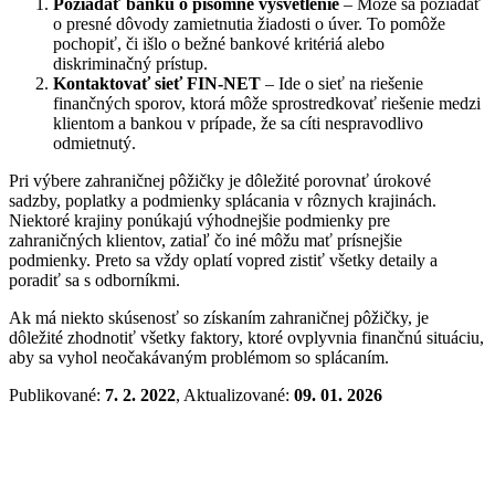
Požiadať banku o písomné vysvetlenie
– Môže sa požiadať
o presné dôvody zamietnutia žiadosti o úver. To pomôže
pochopiť, či išlo o bežné bankové kritériá alebo
diskriminačný prístup.
Kontaktovať sieť FIN-NET
– Ide o sieť na riešenie
finančných sporov, ktorá môže sprostredkovať riešenie medzi
klientom a bankou v prípade, že sa cíti nespravodlivo
odmietnutý.
Pri výbere zahraničnej pôžičky je dôležité porovnať úrokové
sadzby, poplatky a podmienky splácania v rôznych krajinách.
Niektoré krajiny ponúkajú výhodnejšie podmienky pre
zahraničných klientov, zatiaľ čo iné môžu mať prísnejšie
podmienky. Preto sa vždy oplatí vopred zistiť všetky detaily a
poradiť sa s odborníkmi.
Ak má niekto skúsenosť so získaním zahraničnej pôžičky, je
dôležité zhodnotiť všetky faktory, ktoré ovplyvnia finančnú situáciu,
aby sa vyhol neočakávaným problémom so splácaním.
Publikované:
7. 2. 2022
, Aktualizované:
09. 01. 2026