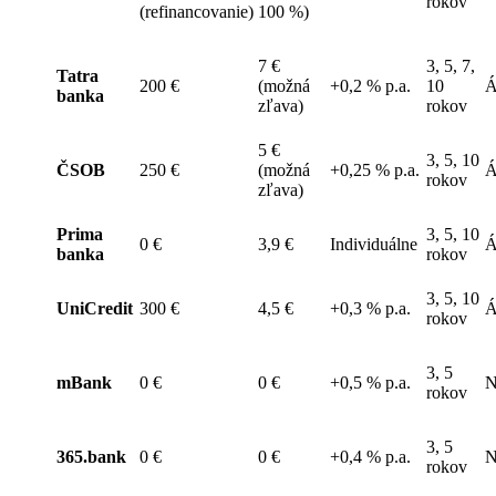
rokov
(refinancovanie)
100 %)
7 €
3, 5, 7,
Tatra
200 €
(možná
+0,2 % p.a.
10
Á
banka
zľava)
rokov
5 €
3, 5, 10
ČSOB
250 €
(možná
+0,25 % p.a.
Á
rokov
zľava)
Prima
3, 5, 10
0 €
3,9 €
Individuálne
Á
banka
rokov
3, 5, 10
UniCredit
300 €
4,5 €
+0,3 % p.a.
Á
rokov
3, 5
mBank
0 €
0 €
+0,5 % p.a.
N
rokov
3, 5
365.bank
0 €
0 €
+0,4 % p.a.
N
rokov