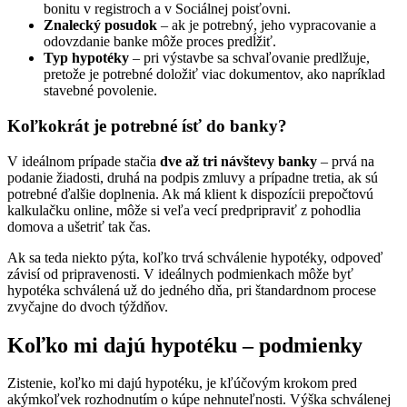
bonitu v registroch a v Sociálnej poisťovni.
Znalecký posudok
– ak je potrebný, jeho vypracovanie a
odovzdanie banke môže proces predĺžiť.
Typ hypotéky
– pri výstavbe sa schvaľovanie predlžuje,
pretože je potrebné doložiť viac dokumentov, ako napríklad
stavebné povolenie.
Koľkokrát je potrebné ísť do banky?
V ideálnom prípade stačia
dve až tri návštevy banky
– prvá na
podanie žiadosti, druhá na podpis zmluvy a prípadne tretia, ak sú
potrebné ďalšie doplnenia. Ak má klient k dispozícii prepočtovú
kalkulačku online, môže si veľa vecí predpripraviť z pohodlia
domova a ušetriť tak čas.
Ak sa teda niekto pýta, koľko trvá schválenie hypotéky, odpoveď
závisí od pripravenosti. V ideálnych podmienkach môže byť
hypotéka schválená už do jedného dňa, pri štandardnom procese
zvyčajne do dvoch týždňov.
Koľko mi dajú hypotéku – podmienky
Zistenie, koľko mi dajú hypotéku, je kľúčovým krokom pred
akýmkoľvek rozhodnutím o kúpe nehnuteľnosti. Výška schválenej