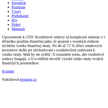
Investície
Poistenie
Vzory
Podnikanie
Hry
Poker
Magazín
Upozornenie k CFD: Rozdielové zmluvy sú komplexné nástroje a v
dôsledku použitia finančnej páky sú spojené s vysokým rizikom
rýchleho vzniku finančnej straty. Pri 46 až 71 % účtov retailových
investorov došlo pri obchodovaní s rozdielovými zmluvami k
vzniku straty. Mali by ste zvážiť, či rozumiete tomu, ako rozdielové
zmluvy fungujú, a či si môžete dovoliť vysoké riziko straty svojich
finančných prostriedkov.
Kontakt
Nakódoval
leoslang.cz