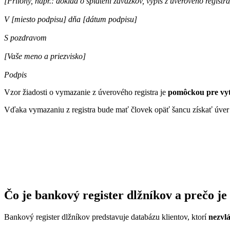
[Prílohy, napr.: doklad o splatení záväzkov, výpis z úverového registra
V [miesto podpisu] dňa [dátum podpisu]
S pozdravom
[Vaše meno a priezvisko]
Podpis
Vzor žiadosti o vymazanie z úverového registra je
pomôckou pre vyt
Vďaka vymazaniu z registra bude mať človek opäť šancu získať úve
Čo je bankový register dlžníkov a prečo je
Bankový register dlžníkov predstavuje databázu klientov, ktorí
nezvl