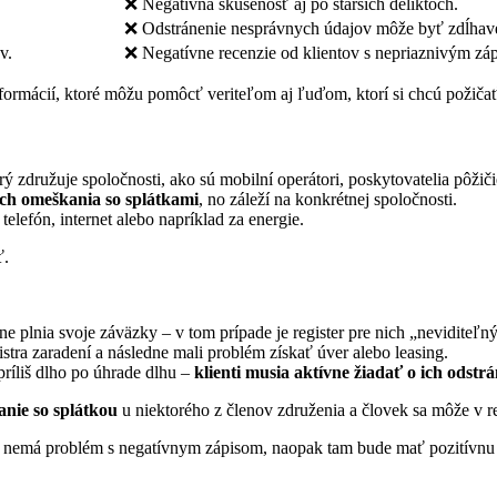
❌ Negatívna skúsenosť aj po starších deliktoch.
❌ Odstránenie nesprávnych údajov môže byť zdĺhav
v.
❌ Negatívne recenzie od klientov s nepriaznivým zá
formácií, ktoré môžu pomôcť veriteľom aj ľuďom, ktorí si chcú požičať
orý združuje spoločnosti, ako sú mobilní operátori, poskytovatelia pôžič
ch omeškania so splátkami
, no záleží na konkrétnej spoločnosti.
 telefón, internet alebo napríklad za energie.
ť.
lne plnia svoje záväzky – v tom prípade je register pre nich „neviditeľný
stra zaradení a následne mali problém získať úver alebo leasing.
príliš dlho po úhrade dlhu –
klienti musia aktívne žiadať o ich odstr
anie so splátkou
u niektorého z členov združenia a človek sa môže v re
 nemá problém s negatívnym zápisom, naopak tam bude mať pozitívnu h