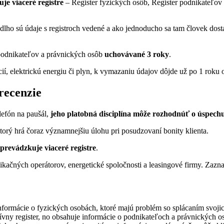
je viaceré registre
– Register fyzických osôb, Register podnikateľov 
ko dlho sú údaje s registroch vedené a ako jednoducho sa tam človek dost
 podnikateľov a právnických osôb
uchovávané 3 roky
.
, elektrickú energiu či plyn, k vymazaniu údajov dôjde už po 1 roku o
recenzie
elefón na paušál,
jeho platobná disciplína môže rozhodnúť o úspech
orý hrá čoraz významnejšiu úlohu pri posudzovaní bonity klienta.
prevádzkuje viaceré registre
.
ačných operátorov, energetické spoločnosti a leasingové firmy. Zaz
informácie o fyzických osobách, ktoré majú problém so splácaním svoji
tívny register, no obsahuje informácie o podnikateľoch a právnických 