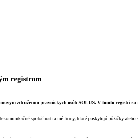
vým registrom
jmovým združením právnických osôb SOLUS. V tomto registri sú zh
komunikačné spoločnosti a iné firmy, ktoré poskytujú pôžičky alebo s