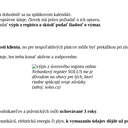
 dohodnúť sa na splátkovom kalendári.
správne údaje, človek má právo požiadať o ich opravu.
iadať
výpis z registra a skúsiť podať žiadosť o výmaz
.
sti klienta
, no pre nespoľahlivých platcov môže byť prekážkou pri zí
tuje, len treba konať aktívne a zodpovedne.
Nebankový register SOLUS nie je
dôvodom na obavy pre tých, ktorí
riadne splácajú svoje záväzky.
(zdroj: solus.cz)
 podnikateľov a právnických osôb
uchovávané 3 roky
.
nikácií, elektrickú energiu či plyn,
k vymazaniu údajov dôjde už p