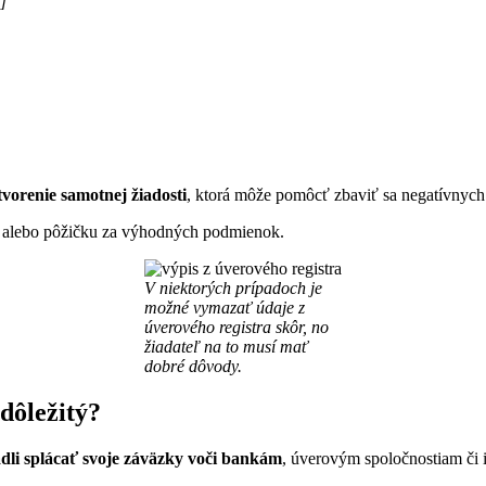
]
vorenie samotnej žiadosti
, ktorá môže pomôcť zbaviť sa negatívnych 
r alebo pôžičku za výhodných podmienok.
V niektorých prípadoch je
možné vymazať údaje z
úverového registra skôr, no
žiadateľ na to musí mať
dobré dôvody.
 dôležitý?
ádli splácať svoje záväzky voči bankám
, úverovým spoločnostiam či 