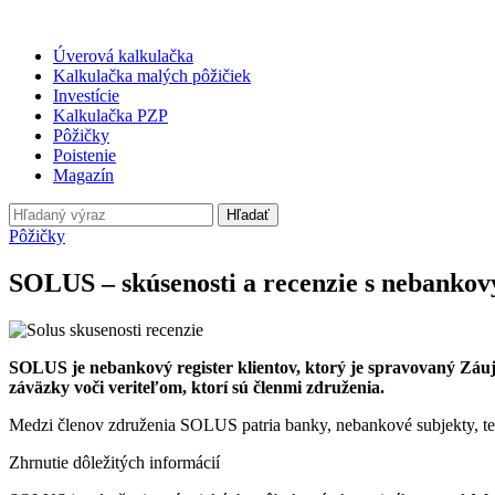
Úverová kalkulačka
Kalkulačka malých pôžičiek
Investície
Kalkulačka PZP
Pôžičky
Poistenie
Magazín
Hľadať
Pôžičky
SOLUS – skúsenosti a recenzie s nebanko
SOLUS je nebankový register klientov, ktorý je spravovaný Záu
záväzky voči veriteľom, ktorí sú členmi združenia.
Medzi členov združenia SOLUS patria banky, nebankové subjekty, tele
Zhrnutie dôležitých informácií