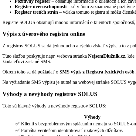
Pozitívny register
– obsahuje informácie o klientoch a ich záv
Register úveruschopnosti
– sú v ňom zaznamenané pozitívne a
Register tretích strán
– vďaka tomuto registru si môžu člensk
Registre SOLUS obsahujú mnoho informácií o klientoch spoločností, 
Výpis z úverového registra online
Z registrov SOLUS sa dá jednoducho a rýchlo získať výpis, a to z p
Túto službu poskytuje napr. webová stránka
NejsemDlužník
.
cz
, kde
žiadateľovi zaslané SMS.
Okrem toho sa dá požiadať o
SMS výpis z Registra fyzických osôb
Na vyžiadanie SMS výpisu je nutné na webovej stránke SOLUS vygen
Výhody a nevýhody registrov SOLUS
Toto sú hlavné výhody a nevýhody registrov SOLUS:
Výhody
✅ Klienti s bezproblémovým splácaním nemajú so SOLUS-om 
✅ Pomáha veriteľom identifikovať rizikových dlžníkov.