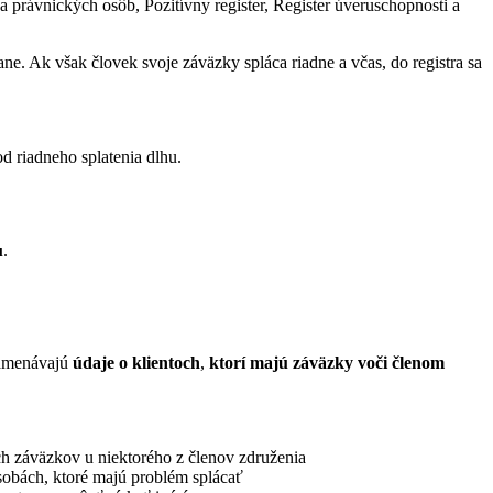
a právnických osôb, Pozitívny register, Register úveruschopnosti a
ane. Ak však človek svoje záväzky spláca riadne a včas, do registra sa
d riadneho splatenia dlhu.
u
.
namenávajú
údaje o klientoch
,
ktorí majú záväzky voči členom
ch záväzkov u niektorého z členov združenia
osobách, ktoré majú problém splácať