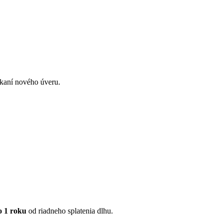
skaní nového úveru.
o 1 roku
od riadneho splatenia dlhu.