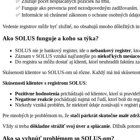
✅ Znižuje počet nesplácaných pôžičiek na trhu.
✅ Funguje ako prevencia pred nezodpovedným zadlžovaním.
✅ Informácie sú chránené zákonom o ochrane osobných údajo
Vedenie registrov môže byť zložité, no obsahujú mnoho dôležitých in
Ako SOLUS funguje a koho sa týka?
SOLUS nie je bankový register, ide o
nebankový register
, kt
Záznam v SOLUS vzniká najčastejšie po
niekoľkých mesiaco
Do registra sa môžu dostať aj klienti, ktorí neuhradili faktúru za
Skúsenosti klientov so SOLUS-om sú rôzne. Každý má inú skúsenos
Skúsenosti klientov s registrom SOLUS
:
Pozitívne hodnotenia
prichádzajú od klientov, ktorí si pravide
Negatívne reakcie
pochádzajú najmä od ľudí, ktorí boli do regi
Niekedy vzniká problém, že niektoré údaje zostávajú v registri 
Pre mnohých je problémom to, že
stačí párkrát skutočne malé zdrž
Vždy si treba
dôkladne strážiť svoj úver a splácanie
. Dlžník potom
Ako sa vyhnúť problémom so SOLUS-om?