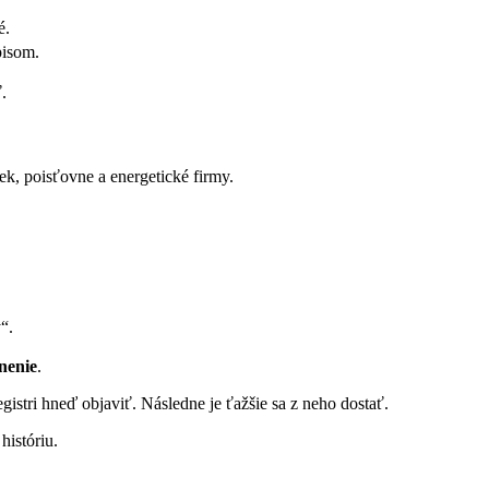
é.
pisom.
.
iek, poisťovne a energetické firmy.
“.
ánenie
.
gistri hneď objaviť. Následne je ťažšie sa z neho dostať.
istóriu.