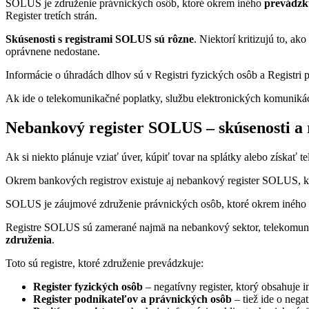
SOLUS je združenie právnických osôb, ktoré okrem iného
prevádzku
Register tretích strán.
Skúsenosti s registrami SOLUS sú rôzne
. Niektorí kritizujú to, a
oprávnene nedostane.
Informácie o úhradách dlhov sú v Registri fyzických osôb a Registri
Ak ide o telekomunikačné poplatky, službu elektronických komunikácií
Nebankový register SOLUS – skúsenosti a 
Ak si niekto plánuje vziať úver, kúpiť tovar na splátky alebo získať t
Okrem bankových registrov existuje aj nebankový register SOLUS, kt
SOLUS je záujmové združenie právnických osôb, ktoré okrem iného
Registre SOLUS sú zamerané najmä na nebankový sektor, telekomunik
združenia
.
Toto sú registre, ktoré združenie prevádzkuje:
Register fyzických osôb
– negatívny register, ktorý obsahuje 
Register podnikateľov a právnických osôb
– tiež ide o nega