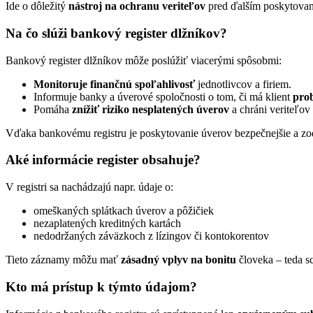
Ide o dôležitý
nástroj na ochranu veriteľov
pred ďalším poskytovan
Na čo slúži bankový register dlžníkov?
Bankový register dlžníkov môže poslúžiť viacerými spôsobmi:
Monitoruje finančnú spoľahlivosť
jednotlivcov a firiem.
Informuje banky a úverové spoločnosti o tom, či má klient
pro
Pomáha
znížiť riziko nesplatených úverov
a chráni veriteľov 
Vďaka bankovému registru je poskytovanie úverov bezpečnejšie a zo
Aké informácie register obsahuje?
V registri sa nachádzajú napr. údaje o:
omeškaných splátkach úverov a pôžičiek
nezaplatených kreditných kartách
nedodržaných záväzkoch z lízingov či kontokorentov
Tieto záznamy môžu mať
zásadný vplyv na bonitu
človeka – teda s
Kto má prístup k týmto údajom?