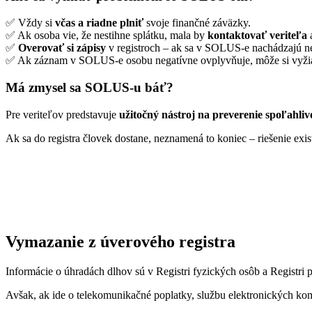
✅ Vždy si
včas a riadne plniť
svoje finančné záväzky.
✅ Ak osoba vie, že nestihne splátku, mala by
kontaktovať veriteľa
a
✅
Overovať si zápisy
v registroch – ak sa v SOLUS-e nachádzajú ne
✅ Ak záznam v SOLUS-e osobu negatívne ovplyvňuje, môže si vyž
Má zmysel sa SOLUS-u báť?
Pre veriteľov predstavuje
užitočný nástroj na preverenie spoľahlivo
Ak sa do registra človek dostane, neznamená to koniec – riešenie exis
Vymazanie z úverového registra
Informácie o úhradách dlhov sú v Registri fyzických osôb a Registri
Avšak, ak ide o telekomunikačné poplatky, službu elektronických komu