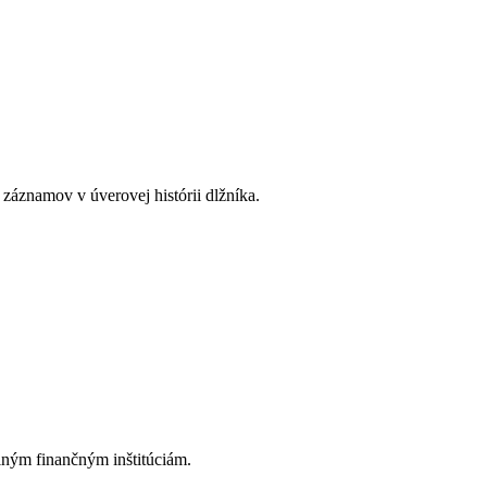
záznamov v úverovej histórii dlžníka.
iným finančným inštitúciám.