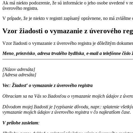
Ak má niekto podozrenie, že sú informácie o jeho osobe uvedené v r
úverového registra.
V prípade, že je niekto v registri zapísaný oprávnene, no má zvláštn
Vzor žiadosti o vymazanie z úverového reg
Vzor žiadosti o vymazanie z úverového registra je dôležitým dokume
Meno
,
priezvisko
,
adresa trvalého bydliska
,
e-mail a telefónne číslo
———————————————————————————
[Názov adresáta]
[Adresa adresáta]
Vec
:
Žiadosť o vymazanie z úverového registra
Obraciam sa na Vás so žiadosťou o vymazanie mojich údajov z úvero
Dôvodom mojej žiadosti je [vypísanie dôvodu, napr.: splatenie všetk
v
ymazanie mojich údajov z úverového registra v čo najkratšom čase.
V prílohe zasielam
: