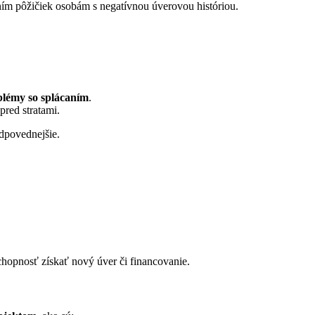
ím pôžičiek osobám s negatívnou úverovou históriou.
blémy so splácaním
.
pred stratami.
dpovednejšie.
chopnosť získať nový úver či financovanie.