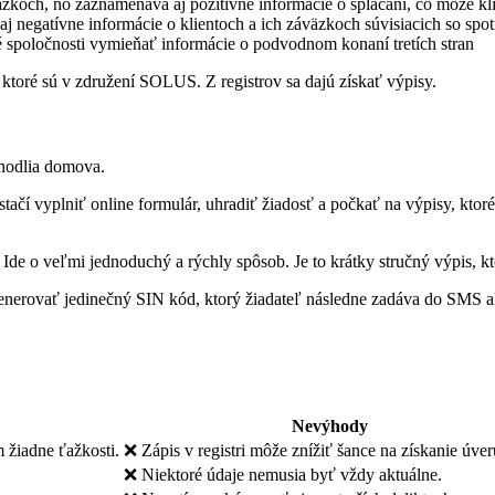
äzkoch, no zaznamenáva aj pozitívne informácie o splácaní, čo môže k
j negatívne informácie o klientoch a ich záväzkoch súvisiacich so sp
é spoločnosti vymieňať informácie o podvodnom konaní tretích stran
ktoré sú v združení SOLUS. Z registrov sa dajú získať výpisy.
ohodlia domova.
 stačí vyplniť online formulár, uhradiť žiadosť a počkať na výpisy, k
. Ide o veľmi jednoduchý a rýchly spôsob. Je to krátky stručný výpis, kt
erovať jedinečný SIN kód, ktorý žiadateľ následne zadáva do SMS a
Nevýhody
žiadne ťažkosti.
❌ Zápis v registri môže znížiť šance na získanie úver
❌ Niektoré údaje nemusia byť vždy aktuálne.