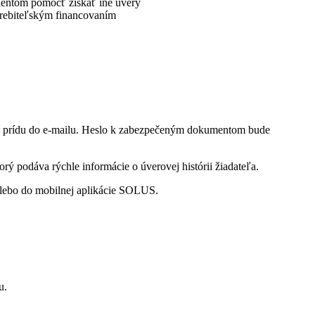
lientom pomôcť získať iné úvery
otrebiteľským financovaním
toré prídu do e-mailu. Heslo k zabezpečeným dokumentom bude
orý podáva rýchle informácie o úverovej histórii žiadateľa.
lebo do mobilnej aplikácie SOLUS.
u.