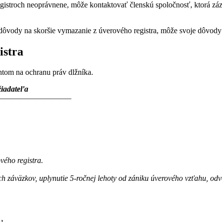
egistroch neoprávnene, môže kontaktovať členskú spoločnosť, ktorá zá
e dôvody na skoršie vymazanie z úverového registra, môže svoje dôvody
istra
ntom na ochranu práv dlžníka.
 žiadateľa
—————————–
vého registra.
ých záväzkov, uplynutie 5-ročnej lehoty od zániku úverového vzťahu, o