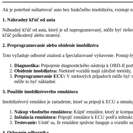
Ak je potrebné naštartovať auto bez funkčného imobilizéra, existuje
1. Náhradný kľúč od auta
Náhradný kľúč od auta, ktorý je už naprogramovaný, môže byť riešen
kľúč poškodený alebo stratený.
2. Preprogramovanie alebo obídenie imobilizéra
Toto vyžaduje odborné znalosti a špecializované vybavenie. Postup b
Diagnostika:
Pripojenie diagnostického nástroja k OBD-II port
Obídenie imobilizéra:
Niektoré vozidlá majú záložné metódy, k
Preprogramovanie ECU:
V niektorých prípadoch môže byť mo
môže to byť nákladné.
3. Použitie imobilizérového emulátora
Imobilizérový emulátor je zariadenie, ktoré sa pripojí k ECU a simu
Nákup vhodného emulátora:
Kúpiť emulátor, ktorý je kompa
Inštalácia emulátora:
Pripojiť emulátor k ECU podľa inštrukc
Testovanie:
Uistiť sa, že emulátor správne funguje a vozidlo s
4. Oslovenie odborníka