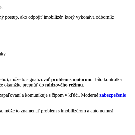
o
.
cný postup, ako odpojiť imobilizér, ktorý vykonáva odborník:
uky.
ho), môže to signalizovať
problém s motorom
. Táto kontrolka
môže okamžite prepnúť do
núdzového režimu
.
 v zapaľovaní a komunikuje s čipom v kľúči. Moderné
zabezpečenie
ľúča, môže to znamenať problém s imobilizérom a auto nemusí