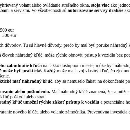
yhrievaný volant alebo ovládanie strešného okna,
stoja viac
ako jednod
žbami a servismi. Vo všeobecnosti sú
autorizované servisy drahšie
ako
500 eur
 300 eur
ch dôvodov. Tu sú hlavné dôvody, prečo by mal byť poruke náhradný 
 človek náhradný kľúč, môže rýchlo obnoviť prístup k vozidlu bez po
ebo zabudnutie kľúča
na ťažko dostupnom mieste, môže byť náhradný k
č môže byť praktické.
Každý môže mať svoj vlastný kľúč, čo zjednodu
šenie.
raktické mať náhradný kľúč
, aby sa nemuselo čakať na dokončenie p
bovaniu alebo poškodeniu.
Mať náhradný kľúč znamená, že sa môže str
ľúč poškodí alebo stratí.
radný kľúč umožní rýchlo získať prístup k vozidlu
a potenciálne h
áranie nového kľúča alebo volanie zámočníka. Preventívna investícia