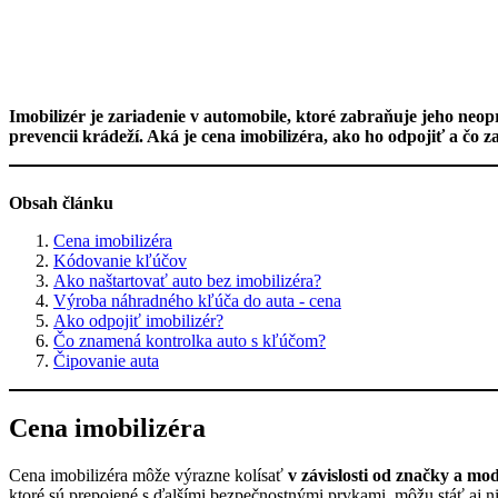
Imobilizér je zariadenie v automobile, ktoré zabraňuje jeho ne
prevencii krádeží. Aká je cena imobilizéra, ako ho odpojiť a čo
Obsah článku
Cena imobilizéra
Kódovanie kľúčov
Ako naštartovať auto bez imobilizéra?
Výroba náhradného kľúča do auta - cena
Ako odpojiť imobilizér?
Čo znamená kontrolka auto s kľúčom?
Čipovanie auta
Cena imobilizéra
Cena imobilizéra môže výrazne kolísať
v závislosti od značky a mo
ktoré sú prepojené s ďalšími bezpečnostnými prvkami, môžu stáť aj n