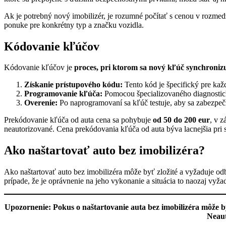
Ak je potrebný nový imobilizér, je rozumné počítať s cenou v rozmed
ponuke pre konkrétny typ a značku vozidla.
Kódovanie kľúčov
Kódovanie kľúčov je
proces, pri ktorom sa nový kľúč synchronizu
Získanie prístupového kódu:
Tento kód je špecifický pre kaž
Programovanie kľúča:
Pomocou špecializovaného diagnostick
Overenie:
Po naprogramovaní sa kľúč testuje, aby sa zabezpeči
Prekódovanie kľúča od auta cena sa pohybuje
od 50 do 200 eur
, v z
neautorizované. Cena prekódovania kľúča od auta býva lacnejšia pri s
Ako naštartovať auto bez imobilizéra?
Ako naštartovať auto bez imobilizéra môže byť zložité a vyžaduje odb
prípade, že je oprávnenie na jeho vykonanie a situácia to naozaj vyžad
Upozornenie: Pokus o naštartovanie auta bez imobilizéra môže b
Neaut