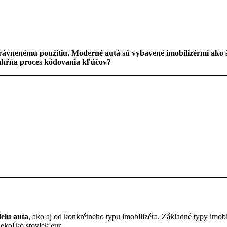
oprávnenému použitiu. Moderné autá sú vybavené imobilizérmi ako
 zahŕňa proces kódovania kľúčov?
delu auta
, ako aj od konkrétneho typu imobilizéra. Základné typy imob
iekoľko stoviek eur.