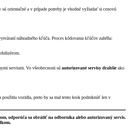
 sú orientačné a v prípade potreby je vhodné vyžiadať si cenovú
o vytváraní náhradného kľúča. Proces kódovania kľúčov zahŕňa:
obilizérom.
ôznymi servismi. Vo všeobecnosti sú
autorizované servisy drahšie
ako
 použitiu vozidla, preto by sa mal tento krok podniknúť len v
om, odporúča sa obrátiť na odborníka alebo autorizovaný servis.
edkom.