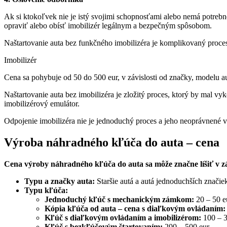
Ak si ktokoľvek nie je istý svojimi schopnosťami alebo nemá potrebné
opraviť alebo obísť imobilizér legálnym a bezpečným spôsobom.
Naštartovanie auta bez funkčného imobilizéra je komplikovaný proce
Imobilizér
Cena sa pohybuje od 50 do 500 eur, v závislosti od značky, modelu au
Naštartovanie auta bez imobilizéra je zložitý proces, ktorý by mal 
imobilizérový emulátor.
Odpojenie imobilizéra nie je jednoduchý proces a jeho neoprávnené v
Výroba náhradného kľúča do auta – cena
Cena výroby náhradného kľúča do auta sa môže značne líšiť v záv
Typu a značky auta:
Staršie autá a autá jednoduchších znači
Typu kľúča:
Jednoduchý kľúč s mechanickým zámkom:
20 – 50 e
Kópia kľúča od auta – cena
s diaľkovým ovládaním:
Kľúč s diaľkovým ovládaním a imobilizérom:
100 – 3
Kľúč s bezkľúčovým štartovaním:
200 – 500 eur