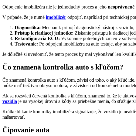
Odpojenie imobilizéra nie je jednoduchý proces a jeho
neoprávnené v
V prípade, že je nutné
imobilizér
odpojiť, napríklad pri technickej po
Diagnostika:
Mechanik pripojí diagnostický nástroj k vozidlu, 
Prístup k riadiacej jednotke:
Získanie prístupu k riadiacej je
Rekonfigurácia ECU:
Vykonanie potrebných zmien v softvéri
Testovanie:
Po odpojení imobilizéra sa auto testuje, aby sa zab
Je dôležité si uvedomiť, že tento proces by mal vykonávať len kvalifi
Čo znamená kontrolka auto s kľúčom?
Čo znamená kontrolka auto s kľúčom, závisí od toho, o aký kľúč ide.
môže mať tiež tvar obrysu motora, v závislosti od konkrétneho model
Ak sa rozsvieti červená kontrolka s kľúčom, znamená to, že je aktiv
vozidla
je na vysokej úrovni a kódy sa priebežne menia, čo sťažuje 
Krátke blikanie kontrolky imobilizéra signalizuje, že vozidlo je nea
naštartovať.
Čipovanie auta