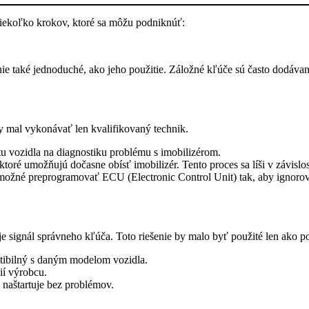
 niekoľko krokov, ktoré sa môžu podniknúť:
ie také jednoduché, ako jeho použitie. Záložné kľúče sú často dodávan
y mal vykonávať len kvalifikovaný technik.
u vozidla na diagnostiku problému s imobilizérom.
toré umožňujú dočasne obísť imobilizér. Tento proces sa líši v závislo
žné preprogramovať ECU (Electronic Control Unit) tak, aby ignoroval
luje signál správneho kľúča. Toto riešenie by malo byť použité len ak
tibilný s daným modelom vozidla.
ií výrobcu.
a naštartuje bez problémov.