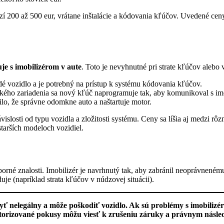
zí 200 až 500 eur, vrátane inštalácie a kódovania kľúčov. Uvedené ceny
je s imobilizérom v aute
. Toto je nevyhnutné pri strate kľúčov aleb
dé vozidlo a je potrebný na prístup k systému kódovania kľúčov.
ého zariadenia sa nový kľúč naprogramuje tak, aby komunikoval s im
lo, že správne odomkne auto a naštartuje motor.
ávislosti od typu vozidla a zložitosti systému. Ceny sa líšia aj medzi r
tarších modeloch vozidiel.
orné znalosti. Imobilizér je navrhnutý tak, aby zabránil neoprávnenému
uje (napríklad strata kľúčov v núdzovej situácii).
yť nelegálny a môže poškodiť vozidlo. Ak sú problémy s imobilizér
orizované pokusy môžu viesť k zrušeniu záruky a právnym násl