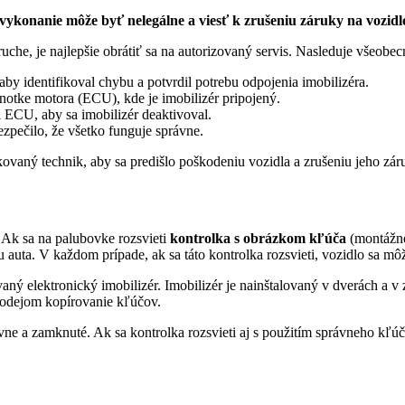
ykonanie môže byť nelegálne a viesť k zrušeniu záruky na vozidl
ruche, je najlepšie obrátiť sa na autorizovaný servis. Nasleduje všeobe
aby identifikoval chybu a potvrdil potrebu odpojenia imobilizéra.
dnotke motora (ECU), kde je imobilizér pripojený.
 ECU, aby sa imobilizér deaktivoval.
ezpečilo, že všetko funguje správne.
kovaný technik, aby sa predišlo poškodeniu vozidla a zrušeniu jeho zár
 Ak sa na palubovke rozsvieti
kontrolka s obrázkom kľúča
(montážne
u auta. V každom prípade, ak sa táto kontrolka rozsvieti, vozidlo sa 
ovaný elektronický imobilizér. Imobilizér je nainštalovaný v dverách a
zlodejom kopírovanie kľúčov.
ktívne a zamknuté. Ak sa kontrolka rozsvieti aj s použitím správneho k