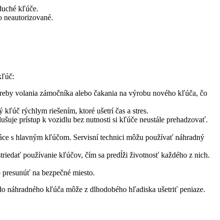
uché kľúče.
 neautorizované.
kľúč:
treby volania zámočníka alebo čakania na výrobu nového kľúča, čo
ľúč rýchlym riešením, ktoré ušetrí čas a stres.
šuje prístup k vozidlu bez nutnosti si kľúče neustále prehadzovať.
ráce s hlavným kľúčom. Servisní technici môžu používať náhradný
iedať používanie kľúčov, čím sa predĺži životnosť každého z nich.
o presunúť na bezpečné miesto.
 do náhradného kľúča môže z dlhodobého hľadiska ušetriť peniaze.