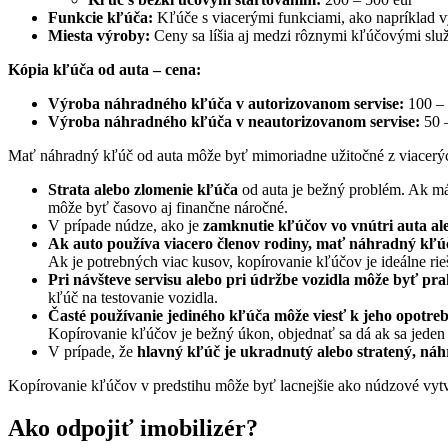
Funkcie kľúča:
Kľúče s viacerými funkciami, ako napríklad v
Miesta výroby:
Ceny sa líšia aj medzi rôznymi kľúčovými slu
Kópia kľúča od auta – cena:
Výroba náhradného kľúča v autorizovanom servise:
100 – 
Výroba náhradného kľúča v neautorizovanom servise:
50 –
Mať náhradný kľúč od auta môže byť mimoriadne užitočné z viacerý
Strata alebo zlomenie kľúča
od auta je bežný problém. Ak má
môže byť časovo aj finančne náročné.
V prípade núdze, ako je
zamknutie kľúčov vo vnútri auta al
Ak auto používa viacero členov rodiny, mať náhradný kľú
Ak je potrebných viac kusov, kopírovanie kľúčov je ideálne rie
Pri návšteve servisu alebo pri údržbe vozidla môže byť p
kľúč na testovanie vozidla.
Časté používanie jediného kľúča môže viesť k jeho opotre
Kopírovanie kľúčov je bežný úkon, objednať sa dá ak sa jeden k
V prípade, že
hlavný kľúč je ukradnutý alebo stratený, náh
Kopírovanie kľúčov v predstihu môže byť lacnejšie ako núdzové vytv
Ako odpojiť imobilizér?