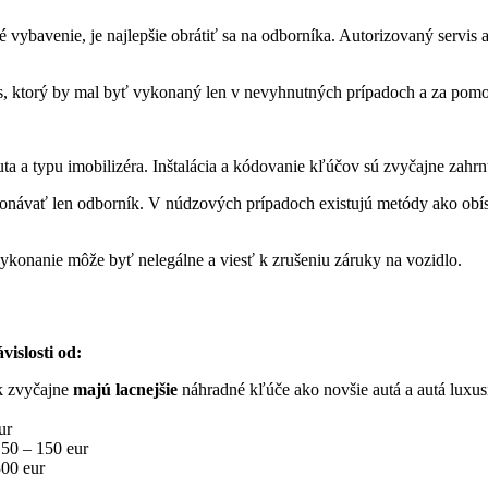
 vybavenie, je najlepšie obrátiť sa na odborníka. Autorizovaný servis
s, ktorý by mal byť vykonaný len v nevyhnutných prípadoch a za pomo
ta a typu imobilizéra. Inštalácia a kódovanie kľúčov sú zvyčajne zahrn
vykonávať len odborník. V núdzových prípadoch existujú metódy ako ob
ykonanie môže byť nelegálne a viesť k zrušeniu záruky na vozidlo.
islosti od:
ek zvyčajne
majú lacnejšie
náhradné kľúče ako novšie autá a autá luxus
ur
50 – 150 eur
00 eur