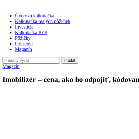
Úverová kalkulačka
Kalkulačka malých pôžičiek
Investície
Kalkulačka PZP
Pôžičky
Poistenie
Magazín
Hľadať
Magazín
Imobilizér – cena, ako ho odpojiť, kódova