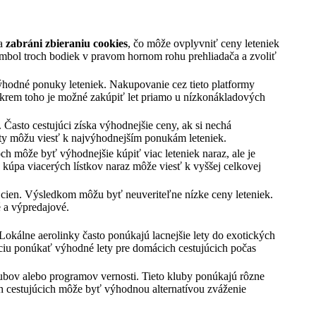
sa
zabráni zbieraniu cookies
, čo môže ovplyvniť ceny leteniek
ymbol troch bodiek v pravom hornom rohu prehliadača a zvoliť
výhodné ponuky leteniek. Nakupovanie cez tieto platformy
Okrem toho je možné zakúpiť let priamo u nízkonákladových
. Často cestujúci získa výhodnejšie ceny, ak si nechá
esty môžu viesť k najvýhodnejším ponukám leteniek.
h môže byť výhodnejšie kúpiť viac leteniek naraz, ale je
, kúpa viacerých lístkov naraz môže viesť k vyššej celkovej
cien. Výsledkom môžu byť neuveriteľne nízke ceny leteniek.
é a výpredajové.
Lokálne aerolinky často ponúkajú lacnejšie lety do exotických
nciu ponúkať výhodné lety pre domácich cestujúcich počas
bov alebo programov vernosti. Tieto kluby ponúkajú rôzne
ch cestujúcich môže byť výhodnou alternatívou zváženie