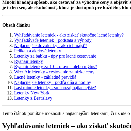
Mnohí hľadajú spôsob, ako cestovať za výhodné ceny a objaviť sk
je to len sen, ale skutočnosť, ktorá je dostupná pre každého, kto 
Obsah článku
Vyhľadávanie leteniek - ako získať skutočne lacné letenky?
Vyhľadávače leteniek - podstata a výhody
Najlacnejšie dovolenky - ako ich nájsť?
Pelikan a akciové letenky
Letenky za babku - tipy pre lacné cestovanie
Ryanair letenky
Ryanair letenky za 1 € - pravda alebo mýtus?
Wizz Air letenky - cestovanie za nízke ceny
Lacné letenky - základné pravidlá
Najlacnejšie letenky - podľa dňa a hodiny
Last minute letenky - sú naozaj najlacnejšie?
Letenky New York
Letenky z Bratislavy
Tento článok ponúkne možnosti s najlacnejšími letenkami, či už ide 
Vyhľadávanie leteniek – ako získať skutoč