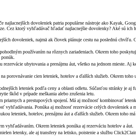
e najlacnejších dovoleniek patria populárne nástroje ako Kayak, Googl
aze. Cez ktorý vyhľadávač hľadať najlacnejšie dovolenky? Aké sú ich 
ejších dovoleniek, najmä ak človek plánuje cestu na poslednú chvíľu
a pohodlným používaním na rôznych zariadeniach. Okrem toho poskytuj
h ponúk.
zervácie ubytovania a prenájmu áut, všetko na jednom mieste. Aj keď 
 na porovnávanie cien leteniek, hotelov a ďalších služieb. Okrem toh
nejších leteniek podľa ceny a oblasti odletu. Súčasťou stránky je aj
ytie škôd v prípade meškania alebo zrušenia letu.
m priamych a prestupových spojení. Má aj možnosť kombinovať letenky
osť vyhľadávania. Ponúka aj možnosť rezervácie celých dovoleniek a mu
kou leteniek, hotelov, prenájmu áut a ďalších služieb. Okrem toho má
m vyhľadávaním. Okrem leteniek ponúka aj rezerváciu hotelov a áut.
ielen letenky, ale aj transfery na letisko, poistenie a službu Click2