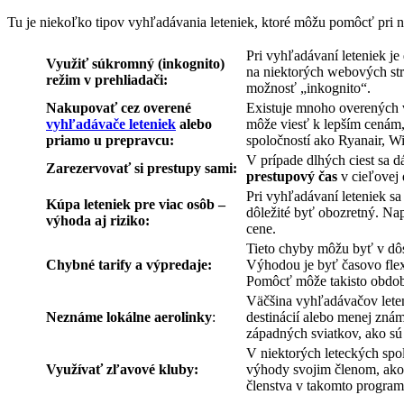
Tu je niekoľko tipov vyhľadávania leteniek, ktoré môžu pomôcť pri 
Pri vyhľadávaní leteniek 
Využiť súkromný (inkognito)
na niektorých webových str
režim v prehliadači:
možnosť „inkognito“.
Nakupovať cez overené
Existuje mnoho overených v
vyhľadávače leteniek
alebo
môže viesť k lepším cenám,
priamo u prepravcu:
spoločností ako Ryanair, Wi
V prípade dlhých ciest sa d
Zarezervovať si prestupy sami:
prestupový čas
v cieľovej 
Pri vyhľadávaní leteniek sa
Kúpa leteniek pre viac osôb –
dôležité byť obozretný. Nap
výhoda aj riziko:
cene.
Tieto chyby môžu byť v dô
Chybné tarify a výpredaje:
Výhodou je byť časovo flex
Pomôcť môže takisto obdo
Väčšina vyhľadávačov leten
Neznáme lokálne aerolinky
:
destinácií alebo menej zná
západných sviatkov, ako sú
V niektorých leteckých spo
Využívať zľavové kluby:
výhody svojim členom, ako 
členstva v takomto program