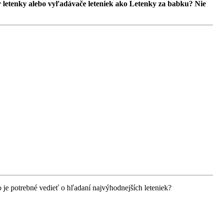
r letenky alebo vyľadávače leteniek ako Letenky za babku? Nie
 je potrebné vedieť o hľadaní najvýhodnejších leteniek?