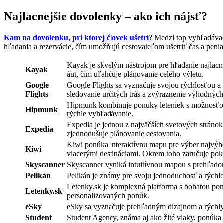
Najlacnejšie dovolenky – ako ich nájsť?
Kam na dovolenku, pri ktorej človek ušetrí
? Medzi top vyhľadávač
hľadania a rezervácie, čím umožňujú cestovateľom ušetriť čas a peni
Kayak je skvelým nástrojom pre hľadanie najlacn
Kayak
áut, čím uľahčuje plánovanie celého výletu.
Google
Google Flights sa vyznačuje svojou rýchlosťou 
Flights
sledovanie určitých trás a zvýraznenie výhodnýc
Hipmunk kombinuje ponuky leteniek s možnosťou re
Hipmunk
rýchle vyhľadávanie.
Expedia je jednou z najväčších svetových stránok
Expedia
zjednodušuje plánovanie cestovania.
Kiwi ponúka interaktívnu mapu pre výber najvýhod
Kiwi
viacerými destináciami. Okrem toho zaručuje pokr
Skyscanner
Skyscanner vyniká intuitívnou mapou s prehľado
Pelikán
Pelikán je známy pre svoju jednoduchosť a rýchl
Letenky.sk je komplexná platforma s bohatou ponu
Letenky.sk
personalizovaných ponúk.
eSky
eSky sa vyznačuje prehľadným dizajnom a rýchly
Student
Student Agency, známa aj ako žlté vlaky, ponúka n