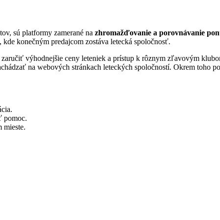
etov, sú platformy zamerané na
zhromažďovanie a porovnávanie ponú
, kde konečným predajcom zostáva letecká spoločnosť.
 zaručiť výhodnejšie ceny leteniek a prístup k rôznym zľavovým klubom
nachádzať na webových stránkach leteckých spoločností. Okrem toho po
cia.
úť pomoc.
 mieste.