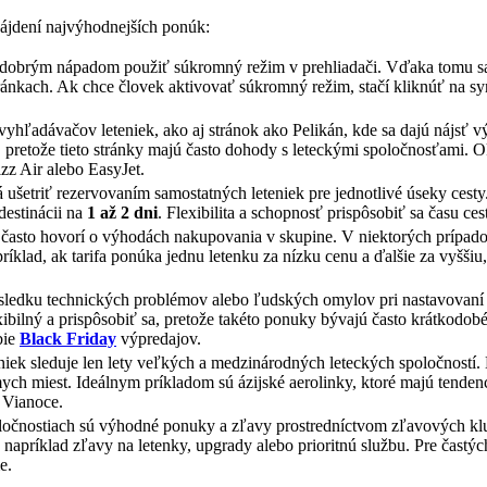
nájdení najvýhodnejších ponúk:
je dobrým nápadom použiť súkromný režim v prehliadači. Vďaka tomu 
ánkach. Ak chce človek aktivovať súkromný režim, stačí kliknúť na s
yhľadávačov leteniek, ako aj stránok ako Pelikán, kde sa dajú nájsť 
 pretože tieto stránky majú často dohody s leteckými spoločnosťami. 
zz Air alebo EasyJet.
á ušetriť rezervovaním samostatných leteniek pre jednotlivé úseky cesty
destinácii na
1 až 2 dni
. Flexibilita a schopnosť prispôsobiť sa času c
 často hovorí o výhodách nakupovania v skupine. V niektorých prípadoc
ríklad, ak tarifa ponúka jednu letenku za nízku cenu a ďalšie za vyššiu
sledku technických problémov alebo ľudských omylov pri nastavovaní 
ibilný a prispôsobiť sa, pretože takéto ponuky bývajú často krátkodob
bie
Black Friday
výpredajov.
iek sleduje len lety veľkých a medzinárodných leteckých spoločností. 
mych miest. Ideálnym príkladom sú ázijské aerolinky, ktoré majú tende
 Vianoce.
ločnostiach sú výhodné ponuky a zľavy prostredníctvom zľavových klu
napríklad zľavy na letenky, upgrady alebo prioritnú službu. Pre častý
e.