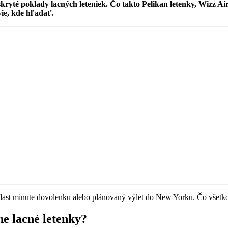
ryté poklady lacných leteniek. Čo takto Pelikan letenky, Wizz Ai
vie, kde hľadať.
o last minute dovolenku alebo plánovaný výlet do New Yorku. Čo všetko
ne lacné letenky?