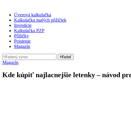
Úverová kalkulačka
Kalkulačka malých pôžičiek
Investície
Kalkulačka PZP
Pôžičky
Poistenie
Magazín
Hľadať
Magazín
Kde kúpiť najlacnejšie letenky – návod pr