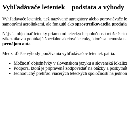
Vyhľadávače leteniek – podstata a výhody
Vyhľadávače leteniek, tiež nazývané agregátory alebo porovnávače l
samotnými aerolinkami, ale fungujú ako
sprostredkovatelia predaja
Nájsť a objednať letenky priamo od leteckých spoločností môže často
zákazníkov a ponúkajú špeciálne akciové letenky, ktoré sa nemusia 
prenájom auta
.
Medzi ďalšie výhody používania vyhľadávačov leteniek patria:
Možnosť objednávky v slovenskom jazyku a slovenská lokalizá
Podpora, ktorá je pripravená zodpovedať na otázky a poskytn
Jednoduchý prehľad viacerých leteckých spoločností na jednom