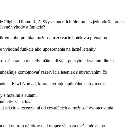
e Flights, Hipmunk, či Skyscanner. Ich úlohou je zjednodušiť proces
hlavné výhody a funkcie?
. Okrem toho ponúka možnosť rezervácie hotelov a prenájmu
e výhodné funkcie ako upozornenia na lacné letenky,
má stránka niekedy mätúci dizajn, poskytuje kvalitné filtre a
o umožňuje kombinovať rezervácie leteniek s ubytovaním, čo
 funkcia Kiwi Nomad, ktorá navrhuje optimálne cesty medzi
 s hotelmi a autami.
lticity zájazdov.
 aj sekciu s recenziami od cestujúcich a možnosť vypracovania
Claim na kontrolu nárokov na kompenzáciu za meškanie alebo