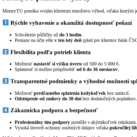
MoneyTU ponúka svojim klientom množstvo výhod, vďaka ktorým je zí
Rýchle vybavenie a okamžitá dostupnosť peňazí
Schválenie pôžičky už
do 3 hodín
.
Peniaze na účte ešte
v ten istý deň
(platí pre klientov bánk Č
Flexibilita podľa potrieb klienta
Možnosť
nastaviť si výšku úveru
od 500 do 5 000 €.
Splatnosť si možno prispôsobiť
od 6 do 36 mesiacov
.
Transparentné podmienky a výhodné možnosti sp
Možnosť
predčasného splatenia kedykoľvek
bez sankcií.
Odstúpenie od zmluvy do 30 dní
bez dodatočných poplatkov.
Zákaznícka podpora a bezpečnosť
Profesionálny tím podpory
pomôže s akýmikoľvek otázkami.
Vysoká úroveň ochrany osobných údajov vďaka
pokročilej ši