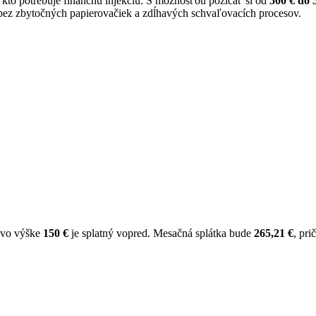
kto potrebuje finančnú injekciu. S možnosťou požičať si od
500 € do 
 bez zbytočných papierovačiek a zdĺhavých schvaľovacích procesov.
e vo výške
150 €
je splatný vopred. Mesačná splátka bude
265,21 €
, pr