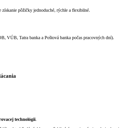
skanie pôžičky jednoduché, rýchle a flexibilné.
SOB, VÚB, Tatra banka a Poštová banka počas pracovných dní).
lácania
frovacej technológii
.