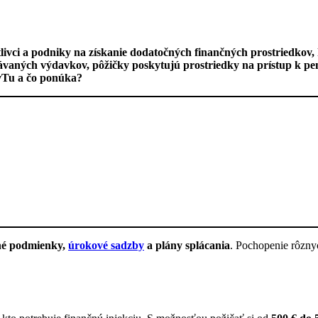
livci a podniky na získanie dodatočných finančných prostriedkov
akávaných výdavkov, pôžičky poskytujú prostriedky na prístup k p
eyTu a čo ponúka?
né podmienky,
úrokové sadzby
a plány splácania
. Pochopenie rôzny