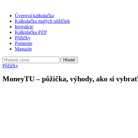
Úverová kalkulačka
Kalkulačka malých pôžičiek
Investície
Kalkulačka PZP
Pôžičky
Poistenie
Magazín
Hľadať
Pôžičky
MoneyTU – pôžička, výhody, ako si vybra