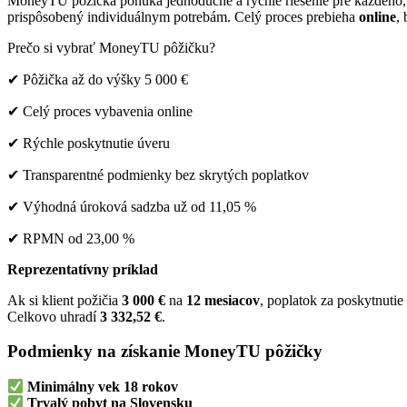
MoneyTU pôžička ponúka jednoduché a rýchle riešenie pre každého, 
prispôsobený individuálnym potrebám. Celý proces prebieha
online
,
Prečo si vybrať MoneyTU pôžičku?
✔ Pôžička až do výšky 5 000 €
✔ Celý proces vybavenia online
✔ Rýchle poskytnutie úveru
✔ Transparentné podmienky bez skrytých poplatkov
✔ Výhodná úroková sadzba už od 11,05 %
✔ RPMN od 23,00 %
Reprezentatívny príklad
Ak si klient požičia
3 000 €
na
12 mesiacov
, poplatok za poskytnuti
Celkovo uhradí
3 332,52 €
.
Podmienky na získanie MoneyTU pôžičky
Minimálny vek 18 rokov
Trvalý pobyt na Slovensku