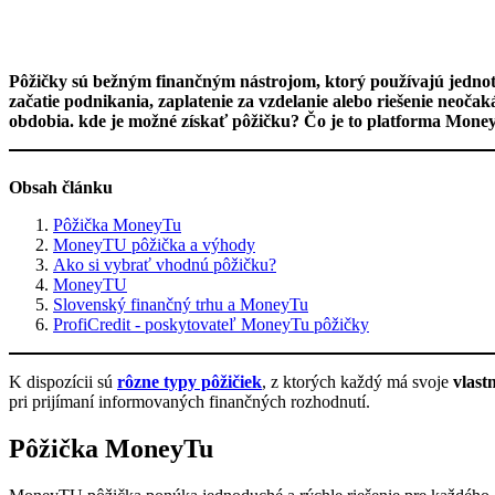
Pôžičky sú bežným finančným nástrojom, ktorý používajú jednot
začatie podnikania, zaplatenie za vzdelanie alebo riešenie neoč
obdobia. kde je možné získať pôžičku? Čo je to platforma Mon
Obsah článku
Pôžička MoneyTu
MoneyTU pôžička a výhody
Ako si vybrať vhodnú pôžičku?
MoneyTU
Slovenský finančný trhu a MoneyTu
ProfiCredit - poskytovateľ MoneyTu pôžičky
K dispozícii sú
rôzne typy pôžičiek
, z ktorých každý má svoje
vlast
pri prijímaní informovaných finančných rozhodnutí.
Pôžička MoneyTu