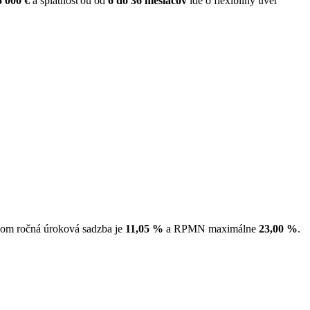
5 000 €
a splatnosťou od
6 do 36 mesiacov
ide o flexibilný úver
ičom ročná úroková sadzba je
11,05 %
a RPMN maximálne
23,00 %
.