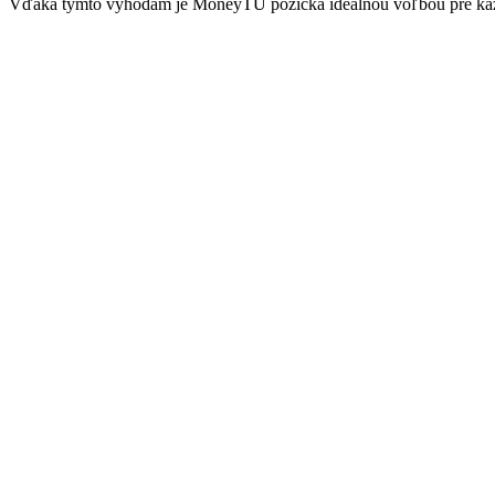
Vďaka týmto výhodám je MoneyTU pôžička ideálnou voľbou pre každ