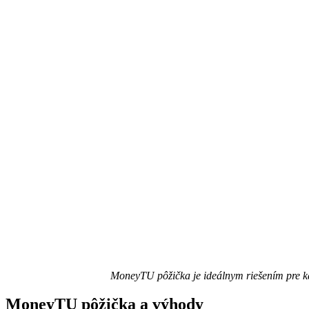
MoneyTU pôžička je ideálnym riešením pre ka
MoneyTU pôžička a výhody