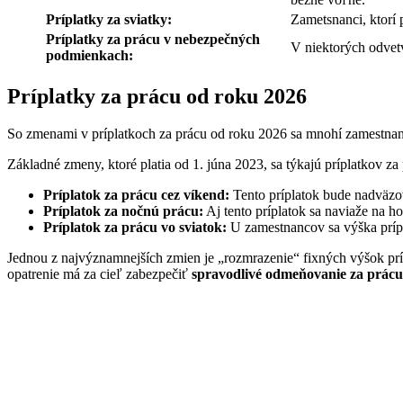
Príplatky za sviatky:
Zametsnanci, ktorí 
Príplatky za prácu v nebezpečných
V niektorých odvetv
podmienkach:
Príplatky za prácu od roku 2026
So zmenami v príplatkoch za prácu od roku 2026 sa mnohí zamestnan
Základné zmeny, ktoré platia od 1. júna 2023, sa týkajú príplatkov za
Príplatok za prácu cez víkend:
Tento príplatok bude nadväzov
Príplatok za nočnú prácu:
Aj tento príplatok sa naviaže na 
Príplatok za prácu vo sviatok:
U zamestnancov sa výška prípl
Jednou z najvýznamnejších zmien je „rozmrazenie“ fixných výšok príp
opatrenie má za cieľ zabezpečiť
spravodlivé odmeňovanie za prácu 