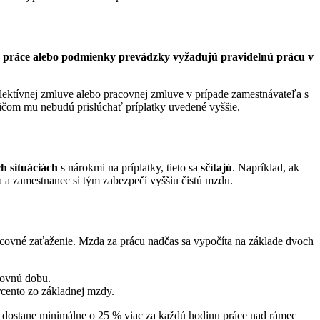
 práce alebo podmienky prevádzky vyžadujú pravidelnú prácu v
olektívnej zmluve alebo pracovnej zmluve v prípade zamestnávateľa s
ičom mu nebudú prislúchať príplatky uvedené vyššie.
h situáciách
s nárokmi na príplatky, tieto sa
sčítajú
. Napríklad, ak
 a zamestnanec si tým zabezpečí vyššiu čistú mzdu.
racovné zaťaženie. Mzda za prácu nadčas sa vypočíta na základe dvoch
covnú dobu.
rcento zo základnej mzdy.
dostane minimálne o 25 % viac za každú hodinu práce nad rámec