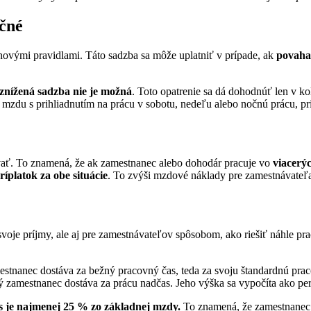
očné
 novými pravidlami. Táto sadzba sa môže uplatniť v prípade, ak
povaha
 znížená sadzba nie je možná
. Toto opatrenie sa dá dohodnúť len v k
zdu s prihliadnutím na prácu v sobotu, nedeľu alebo nočnú prácu, pr
ovať. To znamená, že ak zamestnanec alebo dohodár pracuje vo
viacerýc
ríplatok za obe situácie
. To zvýši mzdové náklady pre zamestnávateľa
svoje príjmy, ale aj pre zamestnávateľov spôsobom, ako riešiť náhle p
estnanec dostáva za bežný pracovný čas, teda za svoju štandardnú pra
 zamestnanec dostáva za prácu nadčas. Jeho výška sa vypočíta ako pe
 je najmenej 25 % zo základnej mzdy.
To znamená, že zamestnanec 