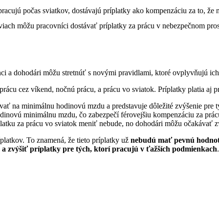
pracujú počas sviatkov, dostávajú príplatky ako kompenzáciu za to, že n
iach môžu pracovníci dostávať príplatky za prácu v nebezpečnom prost
ci a dohodári môžu stretnúť s novými pravidlami, ktoré ovplyvňujú i
 prácu cez víkend, nočnú prácu, a prácu vo sviatok. Príplatky platia aj
ať na minimálnu hodinovú mzdu a predstavuje dôležité zvýšenie pre tých
hodinovú minimálnu mzdu, čo zabezpečí férovejšiu kompenzáciu za prác
atku za prácu vo sviatok meniť nebude, no dohodári môžu očakávať z
latkov. To znamená, že tieto príplatky už
nebudú mať pevnú hodno
a zvýšiť príplatky pre tých, ktorí pracujú v ťažších podmienkach
.