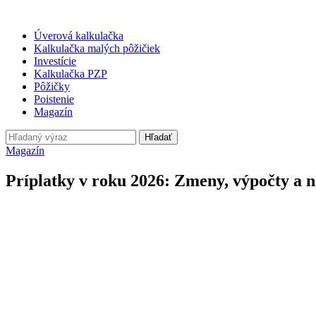
Úverová kalkulačka
Kalkulačka malých pôžičiek
Investície
Kalkulačka PZP
Pôžičky
Poistenie
Magazín
Hľadať
Magazín
Príplatky v roku 2026: Zmeny, výpočty a n