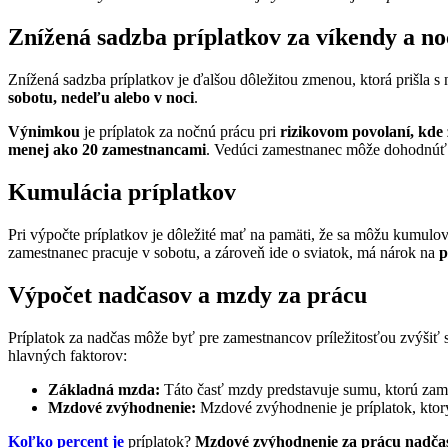
Znížená sadzba príplatkov za víkendy a n
Znížená sadzba príplatkov je ďalšou dôležitou zmenou, ktorá prišla s
sobotu, nedeľu alebo v noci
.
Výnimkou
je príplatok za nočnú prácu pri
rizikovom povolaní, kde
menej ako 20 zamestnancami
. Vedúci zamestnanec môže dohodnúť m
Kumulácia príplatkov
Pri výpočte príplatkov je dôležité mať na pamäti, že sa môžu kumul
zamestnanec pracuje v sobotu, a zároveň ide o sviatok, má nárok na
p
Výpočet nadčasov a mzdy za prácu
Príplatok za nadčas môže byť pre zamestnancov príležitosťou zvýšiť 
hlavných faktorov:
Základná mzda:
Táto časť mzdy predstavuje sumu, ktorú zam
Mzdové zvýhodnenie:
Mzdové zvýhodnenie je príplatok, ktorý
Koľko percent je
príplatok?
Mzdové zvýhodnenie za prácu nadčas