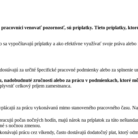
racovníci venovať pozornosť, sú príplatky. Tieto príplatky, ktoré
 sa vypočítavajú príplatky a ako efektívne využívať svoje práva alebo r
ostávajú za určité špecifické pracovné podmienky alebo za splnenie urči
itu, nadobudnuté zručnosti alebo za prácu v podmienkach, ktoré m
lyvniť celkový príjem zamestnanca.
vyplácajú za prácu vykonávanú mimo stanoveného pracovného času. Najč
pracujú počas nočných hodín, majú nárok na príplatok za túto neštanda
ené s nočnou zmenou.
ykonávajú prácu cez víkendy, často dostávajú dodatočný plat, ktorý odm