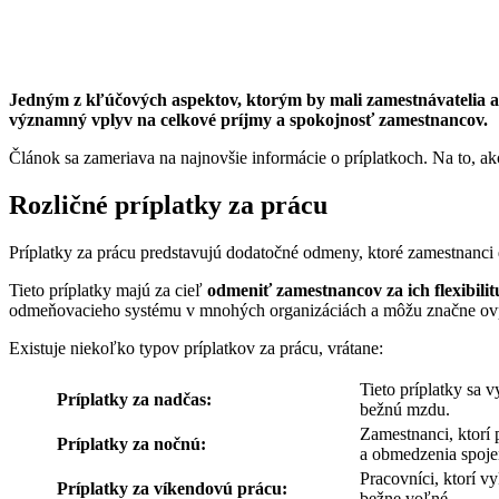
Jedným z kľúčových aspektov, ktorým by mali zamestnávatelia a p
významný vplyv na celkové príjmy a spokojnosť zamestnancov.
Článok sa zameriava na najnovšie informácie o príplatkoch. Na to, ako
Rozličné príplatky za prácu
Príplatky za prácu predstavujú dodatočné odmeny, ktoré zamestnanci d
Tieto príplatky majú za cieľ
odmeniť zamestnancov za ich flexibil
odmeňovacieho systému v mnohých organizáciách a môžu značne ovp
Existuje niekoľko typov príplatkov za prácu, vrátane:
Tieto príplatky sa 
Príplatky za nadčas:
bežnú mzdu.
Zamestnanci, ktorí 
Príplatky za nočnú:
a obmedzenia spoj
Pracovníci, ktorí v
Príplatky za víkendovú prácu:
bežne voľné.