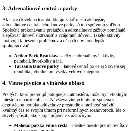
3. Adrenalínové centrá a parky
Ak chce človek na teambuildingu zažiť niečo akčnejšie,
adrenalínové centrá alebo lanové parky sú tou správnou voľbou.
Spoločné prekonávanie prekážok a adrenalínové zážitky pomáhajú
zlepšovať tímovú súdržnosť a vzájomnú dôveru. Takéto aktivity
motivujú k riešeniu problémov a učia členov tímu lepšie
spolupracovať.
Action Park Bratislava
– rôzne adrenalínové aktivity,
paintball, štvorkolky a iné.
Tarzania lanové parky
– lanové centrá po celej Slovenskej
republike, vhodné pre všetky vekové kategórie.
4. Vínne pivnice a vinárske oblasti
Pre tých, ktorí preferujú pokojnejšiu atmosféru, môžu byť vhodným
miestom vinárske oblasti. Návšteva vínnych pivníc spojená s
degustáciou ponúka oddychové prostredie a možnosť stráviť
kvalitný čas so svojím tímom pri neformálnych rozhovoroch. Ide o
skvelý spôsob, ako spojiť príjemné s užitočným.
Malokarpatská vínna cesta
– ideálne miesto pre milovníkov
vína a krásnej prírody.