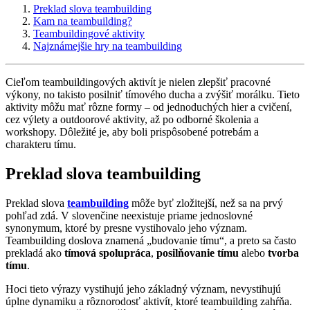
Preklad slova teambuilding
Kam na teambuilding?
Teambuildingové aktivity
Najznámejšie hry na teambuilding
Cieľom teambuildingových aktivít je nielen zlepšiť pracovné
výkony, no takisto posilniť tímového ducha a zvýšiť morálku. Tieto
aktivity môžu mať rôzne formy – od jednoduchých hier a cvičení,
cez výlety a outdoorové aktivity, až po odborné školenia a
workshopy. Dôležité je, aby boli prispôsobené potrebám a
charakteru tímu.
Preklad slova teambuilding
Preklad slova
teambuilding
môže byť zložitejší, než sa na prvý
pohľad zdá. V slovenčine neexistuje priame jednoslovné
synonymum, ktoré by presne vystihovalo jeho význam.
Teambuilding doslova znamená „budovanie tímu“, a preto sa často
prekladá ako
tímová spolupráca
,
posilňovanie tímu
alebo
tvorba
tímu
.
Hoci tieto výrazy vystihujú jeho základný význam, nevystihujú
úplne dynamiku a rôznorodosť aktivít, ktoré teambuilding zahŕňa.