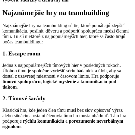
Najznámejšie hry na teambuilding
Najznámejšie hry na teambuilding sú tie, ktoré pomáhajú zlepšiť
komunikáciu, posilniť dôveru a podporiť spoluprácu medzi členmi
tímu. Tu sú niektoré z najpopulárnejších hier, ktoré sa často hrajú
počas teambuildingu:
1. Escape room
Jedna z najpopulárnejších tímových hier v posledných rokoch.
Úlohou tímu je spoločne vyriešiť sériu hádaniek a úloh, aby sa
dostal z uzavretej miestnosti v časovom limite. Hra podporuje
tímovú spoluprácu
,
logické myslenie
a
komunikáciu pod
tlakom
.
2. Tímové šarády
Klasická hra, kde jeden člen tímu musí bez slov opisovať výraz
alebo situáciu a ostatní členovia tímu ho musia uhádnuť. Táto hra
podporuje
rýchlu komunikáciu
a
porozumenie neverbálnym
signálom
.