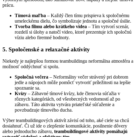
prácu.
Tímová maľba
– Každý člen tímu prispieva k spoločnému
umeleckému dielu, čo symbolizuje jednotu a spoločné úsilie.
Tvorba filmu alebo krátkeho videa
– Tím vytvorí scenár,
rozdelí si úlohy a natočí video, ktoré prezentuje ich spoločnú
víziu alebo firemné hodnoty.
5. Spoločenské a relaxačné aktivity
Niekedy je najlepšou formou teambuildingu neformálna atmosféra a
možnosť oddýchnuť si spolu.
Spoločná večera
– Neformálny večer strávený pri dobrom
jedle a nápojoch môže pomôcť vytvoriť príležitosti na lepšie
spoznanie sa.
Kvízy
– Zábavné tímové kvízy, kde členovia súťažia v
rôznych kategóriách, od všeobecných vedomostí až po
zábavu. Táto aktivita vytvára priateľské súťaženie a
povzbudzuje tímového ducha.
Výber teambuildingových aktivít závisí od toho, aké ciele sa chcú
dosiahnuť. Či už ide o zlepšenie komunikácie, posilnenie dôvery
alebo jednoducho zábavu,
teambuildingové aktivity pomáhajú
vytvoriť súdržný a efektívny tím
.