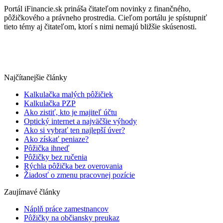
Portál iFinancie.sk prináša čitateľom novinky z finančného,
pôžičkového a právneho prostredia. Cieľom portálu je spístupniť
tieto témy aj čitateľom, ktorí s nimi nemajú bližšie skúsenosti.
Najčítanejšie články
Kalkulačka malých pôžičiek
Kalkulačka PZP
Ako zistiť, kto je majiteľ účtu
Optický internet a najväčšie výhody
Ako si vybrať ten najlepší úver?
Ako získať peniaze?
Pôžička ihneď
Pôžičky bez ručenia
Rýchla pôžička bez overovania
Žiadosť o zmenu pracovnej pozície
Zaujímavé články
Náplň práce zamestnancov
Pôžičky na občiansky preukaz