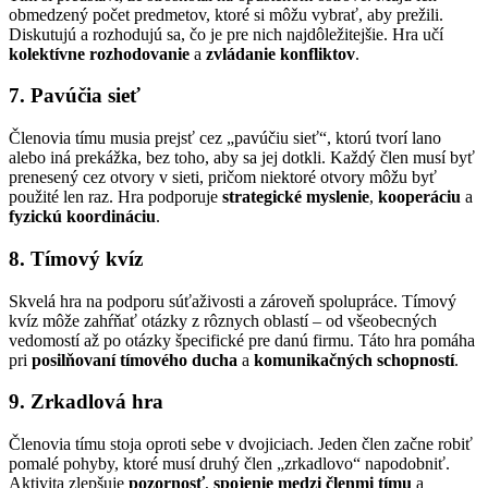
obmedzený počet predmetov, ktoré si môžu vybrať, aby prežili.
Diskutujú a rozhodujú sa, čo je pre nich najdôležitejšie. Hra učí
kolektívne rozhodovanie
a
zvládanie konfliktov
.
7. Pavúčia sieť
Členovia tímu musia prejsť cez „pavúčiu sieť“, ktorú tvorí lano
alebo iná prekážka, bez toho, aby sa jej dotkli. Každý člen musí byť
prenesený cez otvory v sieti, pričom niektoré otvory môžu byť
použité len raz. Hra podporuje
strategické myslenie
,
kooperáciu
a
fyzickú koordináciu
.
8. Tímový kvíz
Skvelá hra na podporu súťaživosti a zároveň spolupráce. Tímový
kvíz môže zahŕňať otázky z rôznych oblastí – od všeobecných
vedomostí až po otázky špecifické pre danú firmu. Táto hra pomáha
pri
posilňovaní tímového ducha
a
komunikačných schopností
.
9. Zrkadlová hra
Členovia tímu stoja oproti sebe v dvojiciach. Jeden člen začne robiť
pomalé pohyby, ktoré musí druhý člen „zrkadlovo“ napodobniť.
Aktivita zlepšuje
pozornosť
,
spojenie medzi členmi tímu
a