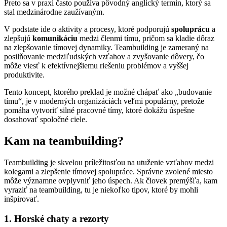
Preto sa v praxi často používa pôvodný anglický termín, ktorý sa
stal medzinárodne zaužívaným.
V podstate ide o aktivity a procesy, ktoré podporujú
spoluprácu
a
zlepšujú
komunikáciu
medzi členmi tímu, pričom sa kladie dôraz
na zlepšovanie tímovej dynamiky. Teambuilding je zameraný na
posilňovanie medziľudských vzťahov a zvyšovanie dôvery, čo
môže viesť k efektívnejšiemu riešeniu problémov a vyššej
produktivite.
Tento koncept, ktorého preklad je možné chápať ako „budovanie
tímu“, je v moderných organizáciách veľmi populárny, pretože
pomáha vytvoriť silné pracovné tímy, ktoré dokážu úspešne
dosahovať spoločné ciele.
Kam na teambuilding?
Teambuilding je skvelou príležitosťou na utuženie vzťahov medzi
kolegami a zlepšenie tímovej spolupráce. Správne zvolené miesto
môže významne ovplyvniť jeho úspech. Ak človek premýšľa, kam
vyraziť na teambuilding, tu je niekoľko tipov, ktoré by mohli
inšpirovať.
1. Horské chaty a rezorty