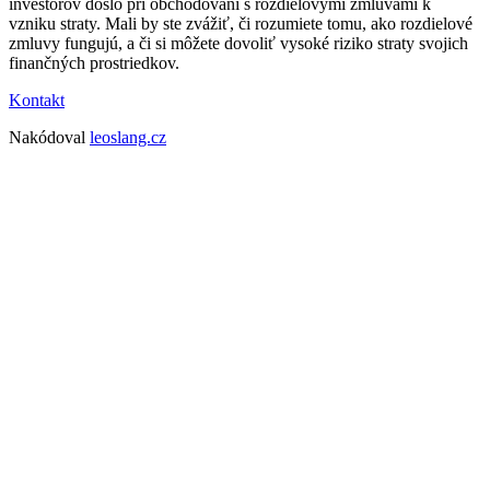
investorov došlo pri obchodovaní s rozdielovými zmluvami k
vzniku straty. Mali by ste zvážiť, či rozumiete tomu, ako rozdielové
zmluvy fungujú, a či si môžete dovoliť vysoké riziko straty svojich
finančných prostriedkov.
Kontakt
Nakódoval
leoslang.cz