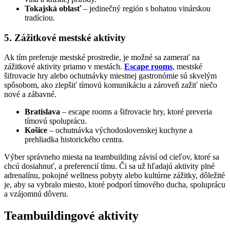
Tokajská oblasť
– jedinečný región s bohatou vinárskou
tradíciou.
5. Zážitkové mestské aktivity
Ak tím preferuje mestské prostredie, je možné sa zamerať na
zážitkové aktivity priamo v mestách.
Escape rooms
, mestské
šifrovacie hry alebo ochutnávky miestnej gastronómie sú skvelým
spôsobom, ako zlepšiť tímovú komunikáciu a zároveň zažiť niečo
nové a zábavné.
Bratislava
– escape rooms a šifrovacie hry, ktoré preveria
tímovú spoluprácu.
Košice
– ochutnávka východoslovenskej kuchyne a
prehliadka historického centra.
Výber správneho miesta na teambuilding závisí od cieľov, ktoré sa
chcú dosiahnuť, a preferencií tímu. Či sa už hľadajú aktivity plné
adrenalínu, pokojné wellness pobyty alebo kultúrne zážitky, dôležité
je, aby sa vybralo miesto, ktoré podporí tímového ducha, spoluprácu
a vzájomnú dôveru.
Teambuildingové aktivity