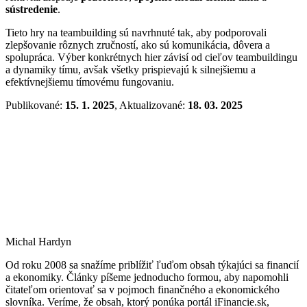
sústredenie
.
Tieto hry na teambuilding sú navrhnuté tak, aby podporovali
zlepšovanie rôznych zručností, ako sú komunikácia, dôvera a
spolupráca. Výber konkrétnych hier závisí od cieľov teambuildingu
a dynamiky tímu, avšak všetky prispievajú k silnejšiemu a
efektívnejšiemu tímovému fungovaniu.
Publikované:
15. 1. 2025
, Aktualizované:
18. 03. 2025
Michal Hardyn
Od roku 2008 sa snažíme priblížiť ľuďom obsah týkajúci sa financií
a ekonomiky. Články píšeme jednoducho formou, aby napomohli
čitateľom orientovať sa v pojmoch finančného a ekonomického
slovníka. Veríme, že obsah, ktorý ponúka portál iFinancie.sk,