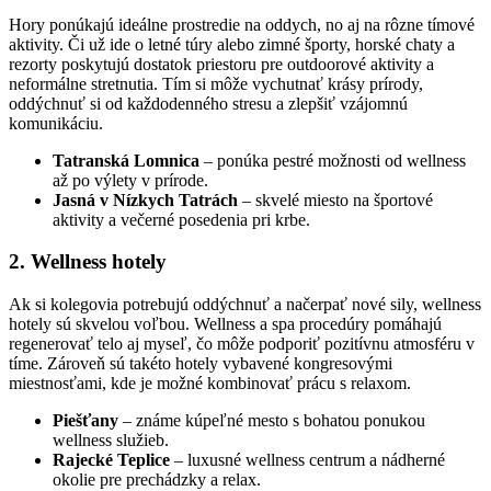
Hory ponúkajú ideálne prostredie na oddych, no aj na rôzne tímové
aktivity. Či už ide o letné túry alebo zimné športy, horské chaty a
rezorty poskytujú dostatok priestoru pre outdoorové aktivity a
neformálne stretnutia. Tím si môže vychutnať krásy prírody,
oddýchnuť si od každodenného stresu a zlepšiť vzájomnú
komunikáciu.
Tatranská Lomnica
– ponúka pestré možnosti od wellness
až po výlety v prírode.
Jasná v Nízkych Tatrách
– skvelé miesto na športové
aktivity a večerné posedenia pri krbe.
2. Wellness hotely
Ak si kolegovia potrebujú oddýchnuť a načerpať nové sily, wellness
hotely sú skvelou voľbou. Wellness a spa procedúry pomáhajú
regenerovať telo aj myseľ, čo môže podporiť pozitívnu atmosféru v
tíme. Zároveň sú takéto hotely vybavené kongresovými
miestnosťami, kde je možné kombinovať prácu s relaxom.
Piešťany
– známe kúpeľné mesto s bohatou ponukou
wellness služieb.
Rajecké Teplice
– luxusné wellness centrum a nádherné
okolie pre prechádzky a relax.