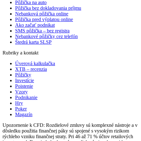
Pôžička na auto
Pôžička bez dokladovania príjmu
Nebanková pôžička online
Pôžička pred výplatou online
Ako začať podnikat
SMS pôžička – bez registra
Nebankové pôžičky cez telefón
Štedrá karta SLSP
Rubriky a kontakt
Úverová kalkulačka
XTB – recenzia
Pôžičky
Investície
Poistenie
Vzory
Podnikanie
Hry
Poker
Magazín
Upozornenie k CFD: Rozdielové zmluvy sú komplexné nástroje a v
dôsledku použitia finančnej páky sú spojené s vysokým rizikom
rýchleho vzniku finančnej straty. Pri 46 až 71 % účtov retailových