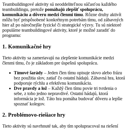
Teambuildingové aktivity sú neoddeliteľnou súčasťou každého
teambuildingu, pretože
pomáhajú zlepšiť spoluprácu,
komunikáciu a dôveru medzi členmi tímu
. Rôzne druhy aktivít
môžu byť prispôsobené konkrétnym potrebám tímu, od zábavných
hier až po náročnejšie fyzické či strategické výzvy. Tu sú niektoré
populárne teambuildingové aktivity, ktoré je možné zaradiť do
programu:
1. Komunikačné hry
Tieto aktivity sa zameriavajú na zlepšenie komunikácie medzi
členmi tímu, čo je základom pre úspešnú spoluprácu.
Tímové šarády
– Jeden člen tímu opisuje slovo alebo frázu
bez použitia slov, zatiaľ čo ostatní hádajú. Zábavná hra, ktorá
podporuje rýchlu a efektívnu komunikáciu.
Dve pravdy a lož
– Každý člen tímu povie tri tvrdenia o
sebe, z toho jedno nepravdivé. Ostatní hádajú, ktorá
informácia je lož. Táto hra pomáha budovať dôveru a lepšie
spoznať kolegov.
2. Problémovo-riešiace hry
Tieto aktivity sú navrhnuté tak, aby tím spolupracoval na riešení