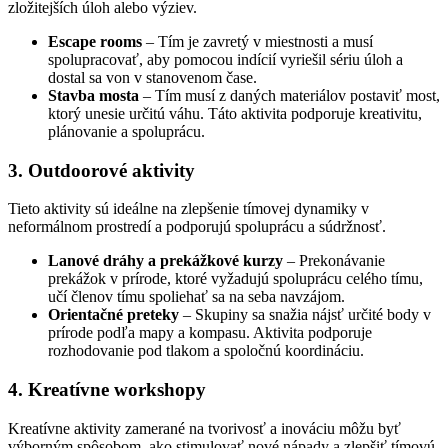
zložitejších úloh alebo výziev.
Escape rooms
– Tím je zavretý v miestnosti a musí
spolupracovať, aby pomocou indícií vyriešil sériu úloh a
dostal sa von v stanovenom čase.
Stavba mosta
– Tím musí z daných materiálov postaviť most,
ktorý unesie určitú váhu. Táto aktivita podporuje kreativitu,
plánovanie a spoluprácu.
3. Outdoorové aktivity
Tieto aktivity sú ideálne na zlepšenie tímovej dynamiky v
neformálnom prostredí a podporujú spoluprácu a súdržnosť.
Lanové dráhy a prekážkové kurzy
– Prekonávanie
prekážok v prírode, ktoré vyžadujú spoluprácu celého tímu,
učí členov tímu spoliehať sa na seba navzájom.
Orientačné preteky
– Skupiny sa snažia nájsť určité body v
prírode podľa mapy a kompasu. Aktivita podporuje
rozhodovanie pod tlakom a spoločnú koordináciu.
4. Kreatívne workshopy
Kreatívne aktivity zamerané na tvorivosť a inováciu môžu byť
výborným spôsobom, ako stimulovať nové nápady a zlepšiť tímovú