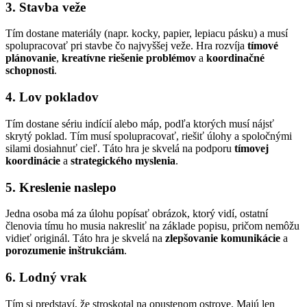
3. Stavba veže
Tím dostane materiály (napr. kocky, papier, lepiacu pásku) a musí
spolupracovať pri stavbe čo najvyššej veže. Hra rozvíja
tímové
plánovanie
,
kreatívne riešenie problémov
a
koordinačné
schopnosti
.
4. Lov pokladov
Tím dostane sériu indícií alebo máp, podľa ktorých musí nájsť
skrytý poklad. Tím musí spolupracovať, riešiť úlohy a spoločnými
silami dosiahnuť cieľ. Táto hra je skvelá na podporu
tímovej
koordinácie
a
strategického myslenia
.
5. Kreslenie naslepo
Jedna osoba má za úlohu popísať obrázok, ktorý vidí, ostatní
členovia tímu ho musia nakresliť na základe popisu, pričom nemôžu
vidieť originál. Táto hra je skvelá na
zlepšovanie komunikácie
a
porozumenie inštrukciám
.
6. Lodný vrak
Tím si predstaví, že stroskotal na opustenom ostrove. Majú len