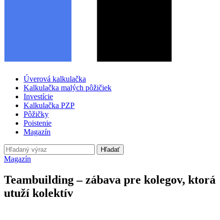
Úverová kalkulačka
Kalkulačka malých pôžičiek
Investície
Kalkulačka PZP
Pôžičky
Poistenie
Magazín
Hľadať
Magazín
Teambuilding – zábava pre kolegov, ktorá
utuží kolektív