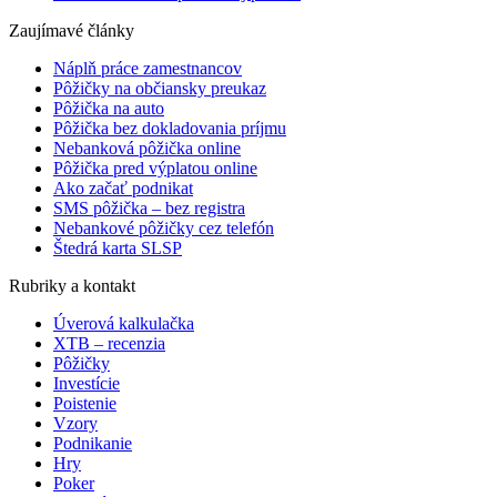
Zaujímavé články
Náplň práce zamestnancov
Pôžičky na občiansky preukaz
Pôžička na auto
Pôžička bez dokladovania príjmu
Nebanková pôžička online
Pôžička pred výplatou online
Ako začať podnikat
SMS pôžička – bez registra
Nebankové pôžičky cez telefón
Štedrá karta SLSP
Rubriky a kontakt
Úverová kalkulačka
XTB – recenzia
Pôžičky
Investície
Poistenie
Vzory
Podnikanie
Hry
Poker