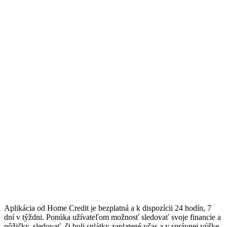
Aplikácia od Home Credit je bezplatná a k dispozícii 24 hodín, 7
dní v týždni. Ponúka užívateľom možnosť sledovať svoje financie a
pôžičky, sledovať, či boli splátky zaplatené včas a v správnej výške