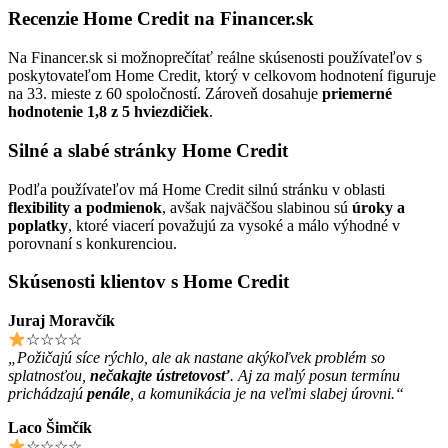
Recenzie Home Credit na Financer.sk
Na Financer.sk si možnoprečítať reálne skúsenosti používateľov s
poskytovateľom Home Credit, ktorý v celkovom hodnotení figuruje
na 33. mieste z 60 spoločností. Zároveň dosahuje
priemerné
hodnotenie 1,8 z 5 hviezdičiek
.
Silné a slabé stránky Home Credit
Podľa používateľov má Home Credit silnú stránku v oblasti
flexibility a podmienok
, avšak najväčšou slabinou sú
úroky a
poplatky
, ktoré viacerí považujú za vysoké a málo výhodné v
porovnaní s konkurenciou.
Skúsenosti klientov s Home Credit
Juraj Moravčík
☆☆☆☆
„Požičajú síce rýchlo, ale ak nastane akýkoľvek problém so
splatnosťou,
nečakajte ústretovosť
. Aj za malý posun termínu
prichádzajú
penále
, a komunikácia je na veľmi slabej úrovni.“
Laco Šimčík
☆☆☆☆