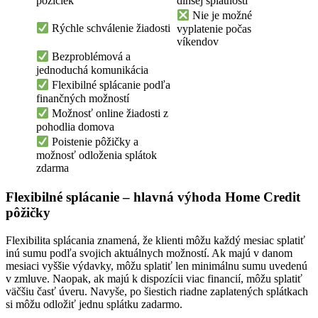
pôžičiek
dlhšej splatnosti
Nie je možné
Rýchle schválenie žiadosti
vyplatenie počas
víkendov
Bezproblémová a
jednoduchá komunikácia
Flexibilné splácanie podľa
finančných možností
Možnosť online žiadosti z
pohodlia domova
Poistenie pôžičky a
možnosť odloženia splátok
zdarma
Flexibilné splácanie – hlavná výhoda Home Credit
pôžičky
Flexibilita splácania znamená, že klienti môžu každý mesiac splatiť
inú sumu podľa svojich aktuálnych možností. Ak majú v danom
mesiaci vyššie výdavky, môžu splatiť len minimálnu sumu uvedenú
v zmluve. Naopak, ak majú k dispozícii viac financií, môžu splatiť
väčšiu časť úveru. Navyše, po šiestich riadne zaplatených splátkach
si môžu odložiť jednu splátku zadarmo.