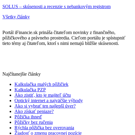
SOLUS – skúsenosti a recenzie s nebankovým registrom
Všetky články
Portál iFinancie.sk prináša čitateľom novinky z finančného,
pôžičkového a právneho prostredia. Cieľom portálu je spístupniť
tieto témy aj čitateľom, ktorí s nimi nemajú bližšie skúsenosti.
Najčítanejšie články
Kalkulačka malých pôžičiek
Kalkulačka PZP
Ako zistiť, kto je majiteľ účtu
Optický internet a najväčšie výhody
Ako si vybrať ten najlepší úver?
Ako získať peniaze?
Pôžička ihneď
Pôžičky bez ručenia
Rýchla pôžička bez overovania
Žiadosť o zmenu pracovnej pozície