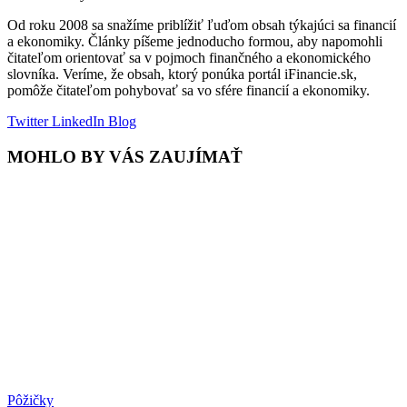
Od roku 2008 sa snažíme priblížiť ľuďom obsah týkajúci sa financií
a ekonomiky. Články píšeme jednoducho formou, aby napomohli
čitateľom orientovať sa v pojmoch finančného a ekonomického
slovníka. Veríme, že obsah, ktorý ponúka portál iFinancie.sk,
pomôže čitateľom pohybovať sa vo sfére financií a ekonomiky.
Twitter
LinkedIn
Blog
MOHLO BY VÁS ZAUJÍMAŤ
Pôžičky