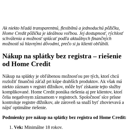
Ak niekto hľadá transparentnú, flexibilnú a jednoduchú pôžičku,
Home Credit pôžička je ideálnou voľbou. Jej dostupnosť, rýchlosť
schválenia a možnosť splácať podľa aktuálnych finančných
možností sú hlavnými dôvodmi, prečo si ju klienti obľúbili.
Nákup na splátky bez registra – riešenie
od Home Credit
Nákup na splátky je obľúbenou možnosťou pre tých, ktorí chcú
rozložiť finančnú záťaž pri kúpe drahších produktov. Ak však má
niekto záznam v registri dlžníkov, môže byť získanie tejto služby
komplikované. Home Credit ponúka riešenia aj pre klientov, ktorí
čelia negatívnym záznamom v registroch. Spoločnosť síce prísne
kontroluje registre dlžníkov, ale zároveň sa snaží byť zhovievavá a
nájsť optimálne riešenie.
Podmienky pre nákup na splátky bez registra od Home Credit:
Vek:
Minimálne 18 rokov.