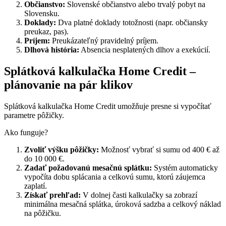
Občianstvo:
Slovenské občianstvo alebo trvalý pobyt na
Slovensku.
Doklady:
Dva platné doklady totožnosti (napr. občiansky
preukaz, pas).
Príjem:
Preukázateľný pravidelný príjem.
Dlhová história:
Absencia nesplatených dlhov a exekúcií.
Splátková kalkulačka Home Credit –
plánovanie na pár klikov
Splátková kalkulačka Home Credit umožňuje presne si vypočítať
parametre pôžičky.
Ako funguje?
Zvoliť výšku pôžičky:
Možnosť vybrať si sumu od 400 € až
do 10 000 €.
Zadať požadovanú mesačnú splátku:
Systém automaticky
vypočíta dobu splácania a celkovú sumu, ktorú záujemca
zaplatí.
Získať prehľad:
V dolnej časti kalkulačky sa zobrazí
minimálna mesačná splátka, úroková sadzba a celkový náklad
na pôžičku.