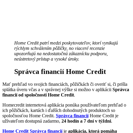
Home Credit patrí medzi poskytovateľov, ktorí vynikajú
rýchlym schválením pôžičky, no viaceré recenzie
upozorňujú na nedostatočnú zákaznícku podporu,
neústretový prístup a vysoké úroky.
Správca financií Home Credit
Mať prehľad vo svojich financiách, pôžičkách či overiť si, či prišla
splátka úveru včas a v správnej výške si možno v aplikácii
Správca
financií od spoločnosti Home Credit
.
Homecredit internetová aplikácia ponúka používateľom prehľad o
ich pôžičkách, kartách i ďalších dohodnutých produktoch so
spoločnosťou Home Credit.
Správca financií
Home Credit je
užívateľom dostupná zadarmo,
24 hodín a 7 dní v týždni
.
Home Credit Správca financií
je
aplikácia, ktorá pomáha