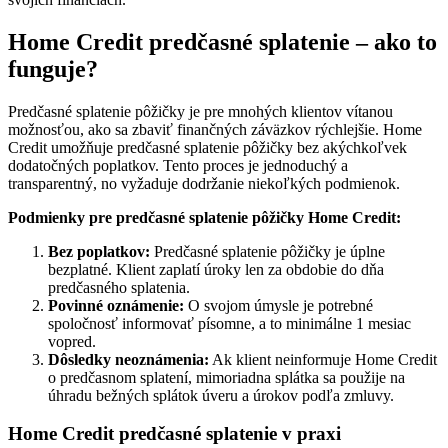
Home Credit predčasné splatenie – ako to
funguje?
Predčasné splatenie pôžičky je pre mnohých klientov vítanou
možnosťou, ako sa zbaviť finančných záväzkov rýchlejšie. Home
Credit umožňuje predčasné splatenie pôžičky bez akýchkoľvek
dodatočných poplatkov. Tento proces je jednoduchý a
transparentný, no vyžaduje dodržanie niekoľkých podmienok.
Podmienky pre predčasné splatenie pôžičky Home Credit:
Bez poplatkov:
Predčasné splatenie pôžičky je úplne
bezplatné. Klient zaplatí úroky len za obdobie do dňa
predčasného splatenia.
Povinné oznámenie:
O svojom úmysle je potrebné
spoločnosť informovať písomne, a to minimálne 1 mesiac
vopred.
Dôsledky neoznámenia:
Ak klient neinformuje Home Credit
o predčasnom splatení, mimoriadna splátka sa použije na
úhradu bežných splátok úveru a úrokov podľa zmluvy.
Home Credit predčasné splatenie v praxi