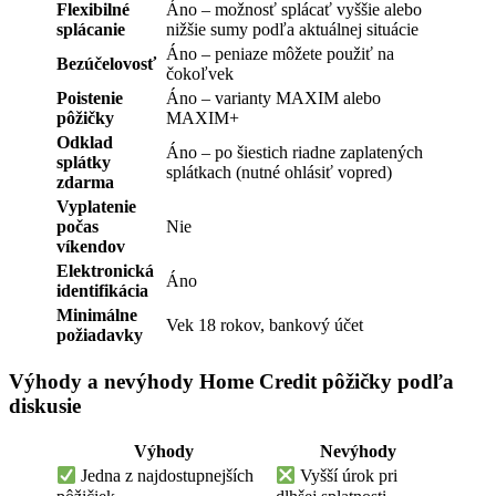
Flexibilné
Áno – možnosť splácať vyššie alebo
splácanie
nižšie sumy podľa aktuálnej situácie
Áno – peniaze môžete použiť na
Bezúčelovosť
čokoľvek
Poistenie
Áno – varianty MAXIM alebo
pôžičky
MAXIM+
Odklad
Áno – po šiestich riadne zaplatených
splátky
splátkach (nutné ohlásiť vopred)
zdarma
Vyplatenie
počas
Nie
víkendov
Elektronická
Áno
identifikácia
Minimálne
Vek 18 rokov, bankový účet
požiadavky
Výhody a nevýhody Home Credit pôžičky podľa
diskusie
Výhody
Nevýhody
Jedna z najdostupnejších
Vyšší úrok pri