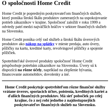
O spoločnosti Home Credit
Home Credit je popredným poskytovateľom finančných služieb,
ktorý ponúka širokú škálu produktov zameraných na uspokojovanie
potrieb zákazníkov v krajine. Spoločnosť založili v roku 1999 a
odvtedy patrí medzi najväčších hráčov v sektore finančných služieb
na Slovensku.
Home Credit
ponúka celý rad služieb a širokú škálu úverových
produktov ako
nákup na splátky
v mieste predaja, auto úvery,
pôžičky na kartu, kreditné karty, revolvingové pôžičky a spojenie
pôžičiek.
Spotrebiteľské úverové produkty spoločnosť Home Credit
prispôsobuje potrebám zákazníkov na Slovensku. Úvery sú k
dispozícii
na rôzne účely
, napríklad na zlepšenie bývania,
financovanie automobilov, dovolenky a iné.
Home Credit poskytuje spotrebiteľom rôzne finančné služby
vrátane úverov, sporiacich účtov, poistenia, kreditných kariet a
ďalších finančných produktov. Má sieť pobočiek po celej
krajine, čo z nej robí jedného z najdostupnejších
poskytovateľov finančných služieb na Slovensku.