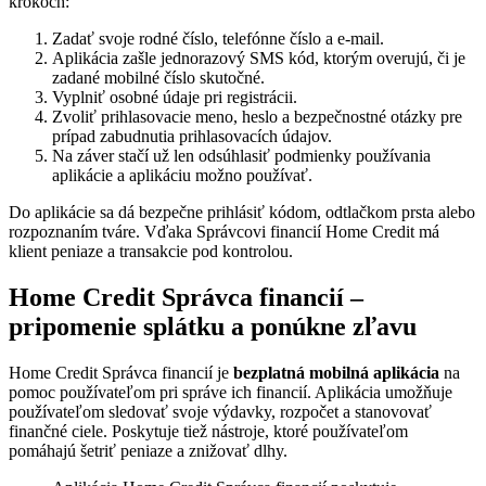
krokoch:
Zadať svoje rodné číslo, telefónne číslo a e-mail.
Aplikácia zašle jednorazový SMS kód, ktorým overujú, či je
zadané mobilné číslo skutočné.
Vyplniť osobné údaje pri registrácii.
Zvoliť prihlasovacie meno, heslo a bezpečnostné otázky pre
prípad zabudnutia prihlasovacích údajov.
Na záver stačí už len odsúhlasiť podmienky používania
aplikácie a aplikáciu možno používať.
Do aplikácie sa dá bezpečne prihlásiť kódom, odtlačkom prsta alebo
rozpoznaním tváre. Vďaka Správcovi financií Home Credit má
klient peniaze a transakcie pod kontrolou.
Home Credit Správca financií –
pripomenie splátku a ponúkne zľavu
Home Credit Správca financií je
bezplatná mobilná aplikácia
na
pomoc používateľom pri správe ich financií. Aplikácia umožňuje
používateľom sledovať svoje výdavky, rozpočet a stanovovať
finančné ciele. Poskytuje tiež nástroje, ktoré používateľom
pomáhajú šetriť peniaze a znižovať dlhy.