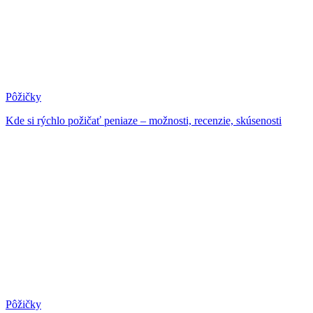
Pôžičky
Kde si rýchlo požičať peniaze – možnosti, recenzie, skúsenosti
Pôžičky