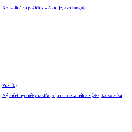
Konsolidácia pôžičiek – čo to je, ako funguje
Pôžičky
Výpočet hypotéky podľa príjmu – maximálna výška, kalkulačka