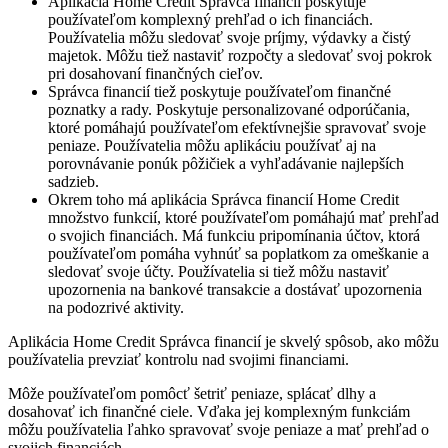
Aplikácia Home Credit Správca financií poskytuje
používateľom komplexný prehľad o ich financiách.
Používatelia môžu sledovať svoje príjmy, výdavky a čistý
majetok. Môžu tiež nastaviť rozpočty a sledovať svoj pokrok
pri dosahovaní finančných cieľov.
Správca financií tiež poskytuje používateľom finančné
poznatky a rady. Poskytuje personalizované odporúčania,
ktoré pomáhajú používateľom efektívnejšie spravovať svoje
peniaze. Používatelia môžu aplikáciu používať aj na
porovnávanie ponúk pôžičiek a vyhľadávanie najlepších
sadzieb.
Okrem toho má aplikácia Správca financií Home Credit
množstvo funkcií, ktoré používateľom pomáhajú mať prehľad
o svojich financiách. Má funkciu pripomínania účtov, ktorá
používateľom pomáha vyhnúť sa poplatkom za omeškanie a
sledovať svoje účty. Používatelia si tiež môžu nastaviť
upozornenia na bankové transakcie a dostávať upozornenia
na podozrivé aktivity.
Aplikácia Home Credit Správca financií je skvelý spôsob, ako môžu
používatelia prevziať kontrolu nad svojimi financiami.
Môže používateľom pomôcť šetriť peniaze, splácať dlhy a
dosahovať ich finančné ciele. Vďaka jej komplexným funkciám
môžu používatelia ľahko spravovať svoje peniaze a mať prehľad o
svojich financiách.