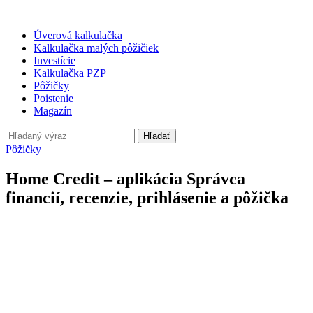
Úverová kalkulačka
Kalkulačka malých pôžičiek
Investície
Kalkulačka PZP
Pôžičky
Poistenie
Magazín
Hľadať
Pôžičky
Home Credit – aplikácia Správca
financií, recenzie, prihlásenie a pôžička