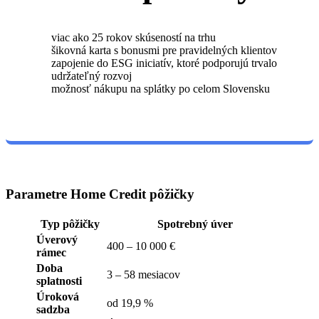
viac ako 25 rokov skúseností na trhu
šikovná karta s bonusmi pre pravidelných klientov
zapojenie do ESG iniciatív, ktoré podporujú trvalo
udržateľný rozvoj
možnosť nákupu na splátky po celom Slovensku
Parametre Home Credit pôžičky
Typ pôžičky
Spotrebný úver
Úverový
400 – 10 000 €
rámec
Doba
3 – 58 mesiacov
splatnosti
Úroková
od 19,9 %
sadzba