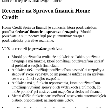
ktorí chcú lepšie ovládať svoje financie.
Recenzie na Správcu financií Home
Credit
Home Credit Správca financií je aplikácia, ktorá používateľom
pomáha
sledovať financie a spravovať rozpočty
. Mnohí
používatelia si ju pochvaľujú pre jej intuitívny dizajn a
používateľsky prívetivé rozhranie.
Väčšina recenzií je
prevažne pozitívna
:
Mnohí používatelia tvrdia, že aplikácia sa ľahko používa a
naviguje a má funkcie, ktoré pomáhajú používateľom udržať
si prehľad o svojich financiách.
Aplikácia tiež umožňuje používateľom nastaviť si rozpočty a
sledovať svoje výdavky, čo im pomáha udržať sa na správnej
ceste a v rámci svojho rozpočtu.
Aplikácia má aj funkciu reportovania, ktorá používateľom
umožňuje vytvárať správy o ich výdavkoch a príjmoch, čo
môže pomôcť pri zostavovaní rozpočtu a sledovaní financií.
Medzi ďalšie funkcie patrí možnosť nastavenia automatických
platieb, pripomienok na zaplatenie účtov.