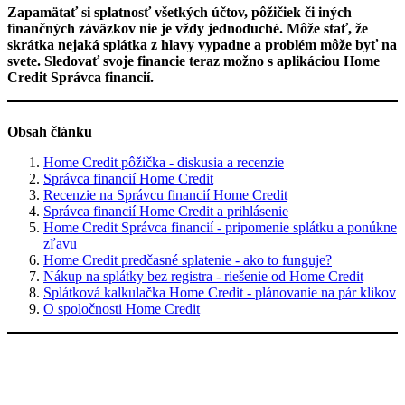
Zapamätať si splatnosť všetkých účtov, pôžičiek či iných
finančných záväzkov nie je vždy jednoduché. Môže stať, že
skrátka nejaká splátka z hlavy vypadne a problém môže byť na
svete. Sledovať svoje financie teraz možno s aplikáciou Home
Credit Správca financií.
Obsah článku
Home Credit pôžička - diskusia a recenzie
Správca financií Home Credit
Recenzie na Správcu financií Home Credit
Správca financií Home Credit a prihlásenie
Home Credit Správca financií - pripomenie splátku a ponúkne
zľavu
Home Credit predčasné splatenie - ako to funguje?
Nákup na splátky bez registra - riešenie od Home Credit
Splátková kalkulačka Home Credit - plánovanie na pár klikov
O spoločnosti Home Credit