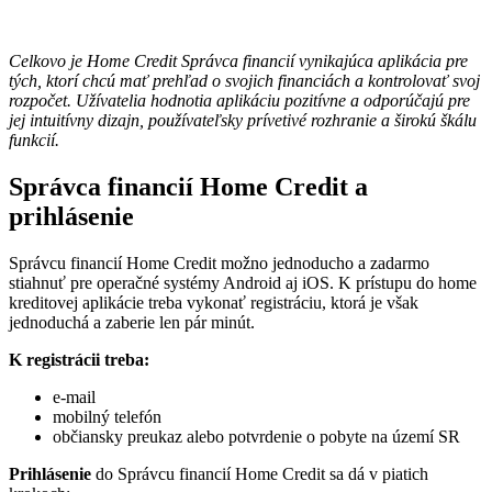
Celkovo je Home Credit Správca financií vynikajúca aplikácia pre
tých, ktorí chcú mať prehľad o svojich financiách a kontrolovať svoj
rozpočet. Užívatelia hodnotia aplikáciu pozitívne a odporúčajú pre
jej intuitívny dizajn, používateľsky prívetivé rozhranie a širokú škálu
funkcií.
Správca financií Home Credit a
prihlásenie
Správcu financií Home Credit možno jednoducho a zadarmo
stiahnuť pre operačné systémy Android aj iOS. K prístupu do home
kreditovej aplikácie treba vykonať registráciu, ktorá je však
jednoduchá a zaberie len pár minút.
K registrácii treba:
e-mail
mobilný telefón
občiansky preukaz alebo potvrdenie o pobyte na území SR
Prihlásenie
do Správcu financií Home Credit sa dá
v piatich