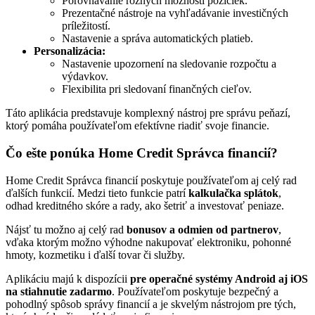
Porovnávanie rôznych možností pôžičiek.
Prezentačné nástroje na vyhľadávanie investičných
príležitostí.
Nastavenie a správa automatických platieb.
Personalizácia:
Nastavenie upozornení na sledovanie rozpočtu a
výdavkov.
Flexibilita pri sledovaní finančných cieľov.
Táto aplikácia predstavuje komplexný nástroj pre správu peňazí,
ktorý pomáha používateľom efektívne riadiť svoje financie.
Čo ešte ponúka Home Credit Správca financií?
Home Credit Správca financií poskytuje používateľom aj celý rad
ďalších funkcií. Medzi tieto funkcie patrí
kalkulačka splátok
,
odhad kreditného skóre a rady, ako šetriť a investovať peniaze.
Nájsť tu možno aj celý rad
bonusov a odmien od partnerov
,
vďaka ktorým možno výhodne nakupovať elektroniku, pohonné
hmoty, kozmetiku i ďalší tovar či služby.
Aplikáciu majú k dispozícii
pre operačné systémy Android aj iOS
na stiahnutie zadarmo
. Používateľom poskytuje bezpečný a
pohodlný spôsob správy financií a je skvelým nástrojom pre tých,