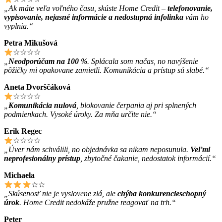
„Ak máte veľa voľného času, skúste Home Credit –
telefonovanie,
vypisovanie, nejasné informácie a nedostupná infolinka
vám ho
vyplnia.“
Petra Mikušová
☆☆☆☆
„
Neodporúčam na 100 %
. Splácala som načas, no navýšenie
pôžičky mi opakovane zamietli. Komunikácia a prístup sú slabé.“
Aneta Dvorščáková
☆☆☆☆
„
Komunikácia nulová
, blokovanie čerpania aj pri splnených
podmienkach. Vysoké úroky. Za mňa určite nie.“
Erik Regec
☆☆☆☆
„Úver nám schválili, no objednávka sa nikam neposunula.
Veľmi
neprofesionálny prístup
, zbytočné čakanie, nedostatok informácií.“
Michaela
☆☆
„Skúsenosť nie je vyslovene zlá, ale
chýba konkurencieschopný
úrok
. Home Credit nedokáže pružne reagovať na trh.“
Peter