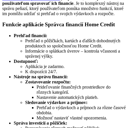
používateľom spravovať ich financie
. Je to komplexný nástroj na
správu peňazí, ktorý používateľom ponúka množstvo funkcií, ktoré
im pomôžu udržať si prehľad o svojich výdavkoch a rozpočte.
Funkcie aplikácie Správca financií Home Credit
Prehľad financií:
Prehľad o pôžičkách, kartách a ďalších dohodnutých
produktoch so spoločnosťou Home Credit.
Informácie o splátkach úverov – kontrola včasnosti a
správnej výšky.
Dostupnosť:
Aplikácia je zadarmo.
K dispozícii 24/7.
Nástroje na správu financií:
Zostavovanie rozpočtu:
Prideľovanie finančných prostriedkov do
rôznych kategórií.
Nastavenie automatických platieb.
Sledovanie výdavkov a príjmov:
Prehľad o výdavkoch a príjmoch za rôzne časové
obdobia.
Možnosť nastaviť vlastné upozornenia.
Správa investícií a pôžičiek: