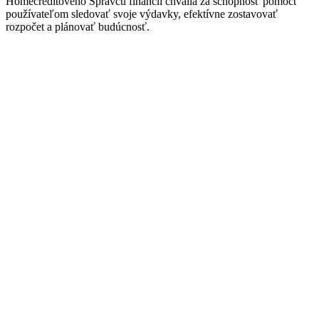
Homecreditového Správcu financií chvália za schopnosť pomôcť
používateľom sledovať svoje výdavky, efektívne zostavovať
rozpočet a plánovať budúcnosť.