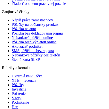
Žiadosť o zmenu pracovnej pozície
Zaujímavé články
Náplň práce zamestnancov
Pôžičky na občiansky preukaz
Pôžička na auto
Pôžička bez dokladovania príjmu
Nebanková pôžička online
Pôžička pred výplatou online
Ako začať podnikat
SMS pôžička – bez registra
Nebankové pôžičky cez telefón
Štedrá karta SLSP
Rubriky a kontakt
Úverová kalkulačka
XTB – recenzia
Pôžičky
Investície
Poistenie
Vzory
Podnikanie
Hry