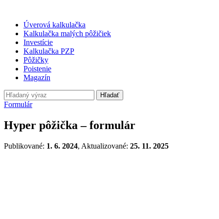
Úverová kalkulačka
Kalkulačka malých pôžičiek
Investície
Kalkulačka PZP
Pôžičky
Poistenie
Magazín
Hľadať
Formulár
Hyper pôžička – formulár
Publikované:
1. 6. 2024
, Aktualizované:
25. 11. 2025