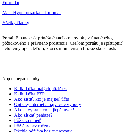
Formulár
Malá Hyper pôžička – formulár
Všetky články
Portál iFinancie.sk prináša čitateľom novinky z finančného,
pôžičkového a právneho prostredia. Cieľom portálu je spístupniť
tieto témy aj čitateľom, ktorí s nimi nemajú bližšie skúsenosti.
Najčítanejšie články
Kalkulačka malých pôžičiek
Kalkulačka PZP
Ako zistiť, kto je majiteľ účtu
Optický internet a najväčšie výhody
Ako si vybrať ten najlepší úver?
Ako získať peniaze?
Pôžička ihneď
Pôžičky bez ručenia
Rýchla pôžička bez overovania