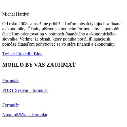
Michal Hardyn
Od roku 2008 sa snažíme priblížiť ľuďom obsah týkajúci sa financií
a ekonomiky. Články píšeme jednoducho formou, aby napomohli
čitateľom orientovať sa v pojmoch finančného a ekonomického
slovníka. Veríme, že obsah, ktorý ponúka portál iFinancie.sk,
pomôže čitateľom pohybovať sa vo sfére financií a ekonomiky.
Twitter
LinkedIn
Blog
MOHLO BY VÁS ZAUJÍMAŤ
Formulár
PORT System – formulár
Formulár
Nuxo pôžička – formulár