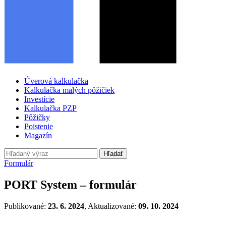
Úverová kalkulačka
Kalkulačka malých pôžičiek
Investície
Kalkulačka PZP
Pôžičky
Poistenie
Magazín
Hľadať
Formulár
PORT System – formulár
Publikované:
23. 6. 2024
, Aktualizované:
09. 10. 2024