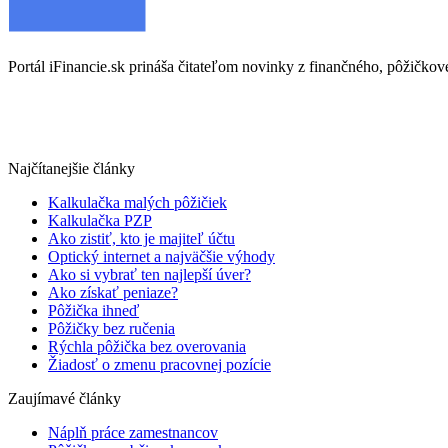
Portál iFinancie.sk prináša čitateľom novinky z finančného, pôžičkovéh
Najčítanejšie články
Kalkulačka malých pôžičiek
Kalkulačka PZP
Ako zistiť, kto je majiteľ účtu
Optický internet a najväčšie výhody
Ako si vybrať ten najlepší úver?
Ako získať peniaze?
Pôžička ihneď
Pôžičky bez ručenia
Rýchla pôžička bez overovania
Žiadosť o zmenu pracovnej pozície
Zaujímavé články
Náplň práce zamestnancov