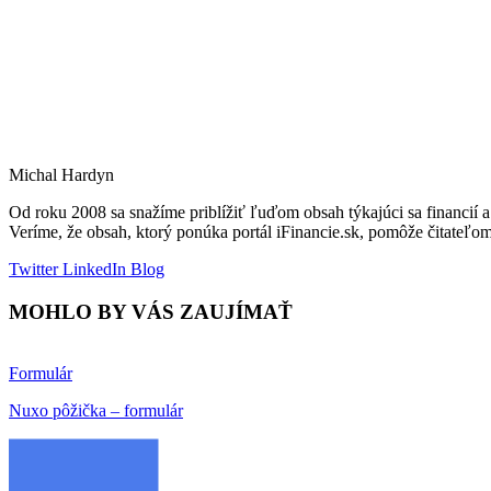
Michal Hardyn
Od roku 2008 sa snažíme priblížiť ľuďom obsah týkajúci sa financi
Veríme, že obsah, ktorý ponúka portál iFinancie.sk, pomôže čitateľo
Twitter
LinkedIn
Blog
MOHLO BY VÁS ZAUJÍMAŤ
Formulár
Nuxo pôžička – formulár