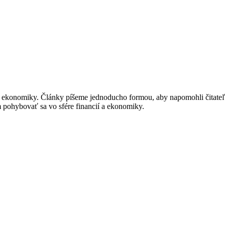
í a ekonomiky. Články píšeme jednoducho formou, aby napomohli čitat
m pohybovať sa vo sfére financií a ekonomiky.