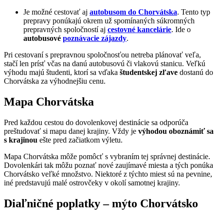
Je možné cestovať aj
autobusom do Chorvátska
. Tento typ
prepravy ponúkajú okrem už spomínaných súkromných
prepravných spoločností aj
cestovné kancelárie
. Ide o
autobusové
poznávacie zájazdy
.
Pri cestovaní s prepravnou spoločnosťou netreba plánovať veľa,
stačí len prísť včas na danú autobusovú či vlakovú stanicu. Veľkú
výhodu majú študenti, ktorí sa vďaka
študentskej zľave
dostanú do
Chorvátska za výhodnejšiu cenu.
Mapa Chorvátska
Pred každou cestou do dovolenkovej destinácie sa odporúča
preštudovať si mapu danej krajiny. Vždy je
výhodou oboznámiť sa
s krajinou
ešte pred začiatkom výletu.
Mapa Chorvátska môže pomôcť s vybraním tej správnej destinácie.
Dovolenkári tak môžu poznať nové zaujímavé miesta a tých ponúka
Chorvátsko veľké množstvo. Niektoré z týchto miest sú na pevnine,
iné predstavujú malé ostrovčeky v okolí samotnej krajiny.
Diaľničné poplatky – mýto Chorvátsko