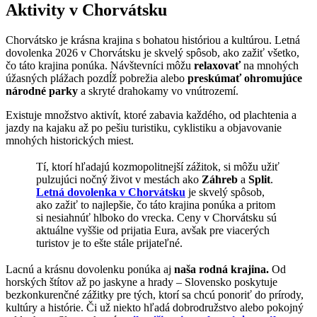
Aktivity v Chorvátsku
Chorvátsko je krásna krajina s bohatou históriou a kultúrou. Letná
dovolenka 2026 v Chorvátsku je skvelý spôsob, ako zažiť všetko,
čo táto krajina ponúka. Návštevníci môžu
relaxovať
na mnohých
úžasných plážach pozdĺž pobrežia alebo
preskúmať ohromujúce
národné parky
a skryté drahokamy vo vnútrozemí.
Existuje množstvo aktivít, ktoré zabavia každého, od plachtenia a
jazdy na kajaku až po pešiu turistiku, cyklistiku a objavovanie
mnohých historických miest.
Tí, ktorí hľadajú kozmopolitnejší zážitok, si môžu užiť
pulzujúci nočný život v mestách ako
Záhreb
a
Split
.
Letná dovolenka v Chorvátsku
je skvelý spôsob,
ako zažiť to najlepšie, čo táto krajina ponúka a pritom
si nesiahnúť hlboko do vrecka. Ceny v Chorvátsku sú
aktuálne vyššie od prijatia Eura, avšak pre viacerých
turistov je to ešte stále prijateľné.
Lacnú a krásnu dovolenku ponúka aj
naša rodná krajina.
Od
horských štítov až po jaskyne a hrady – Slovensko poskytuje
bezkonkurenčné zážitky pre tých, ktorí sa chcú ponoriť do prírody,
kultúry a histórie. Či už niekto hľadá dobrodružstvo alebo pokojný