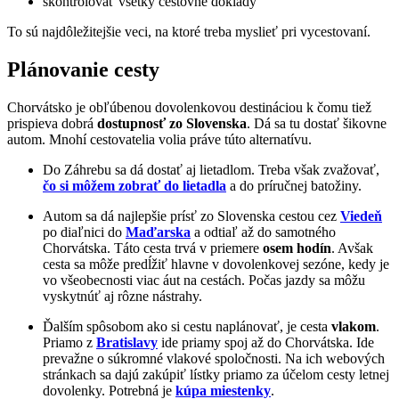
skontrolovať všetky cestovné doklady
To sú najdôležitejšie veci, na ktoré treba myslieť pri vycestovaní.
Plánovanie cesty
Chorvátsko je obľúbenou dovolenkovou destináciou k čomu tiež
prispieva dobrá
dostupnosť zo Slovenska
. Dá sa tu dostať šikovne
autom. Mnohí cestovatelia volia práve túto alternatívu.
Do Záhrebu sa dá dostať aj lietadlom. Treba však zvažovať,
čo si môžem zobrať do lietadla
a do príručnej batožiny.
Autom sa dá najlepšie prísť zo Slovenska cestou cez
Viedeň
po diaľnici do
Maďarska
a odtiaľ až do samotného
Chorvátska. Táto cesta trvá v priemere
osem hodín
. Avšak
cesta sa môže predĺžiť hlavne v dovolenkovej sezóne, kedy je
vo všeobecnosti viac áut na cestách. Počas jazdy sa môžu
vyskytnúť aj rôzne nástrahy.
Ďalším spôsobom ako si cestu naplánovať, je cesta
vlakom
.
Priamo z
Bratislavy
ide priamy spoj až do Chorvátska. Ide
prevažne o súkromné vlakové spoločnosti. Na ich webových
stránkach sa dajú zakúpiť lístky priamo za účelom cesty letnej
dovolenky. Potrebná je
kúpa miestenky
.