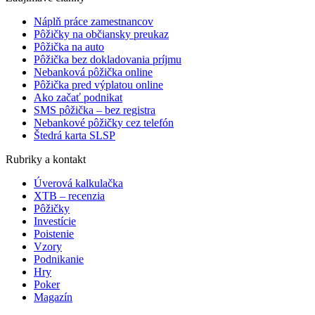
Náplň práce zamestnancov
Pôžičky na občiansky preukaz
Pôžička na auto
Pôžička bez dokladovania príjmu
Nebanková pôžička online
Pôžička pred výplatou online
Ako začať podnikat
SMS pôžička – bez registra
Nebankové pôžičky cez telefón
Štedrá karta SLSP
Rubriky a kontakt
Úverová kalkulačka
XTB – recenzia
Pôžičky
Investície
Poistenie
Vzory
Podnikanie
Hry
Poker
Magazín