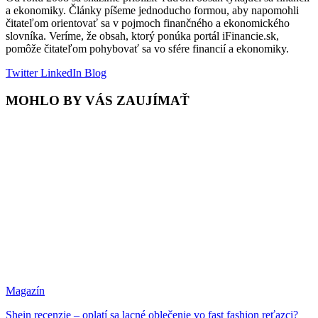
a ekonomiky. Články píšeme jednoducho formou, aby napomohli
čitateľom orientovať sa v pojmoch finančného a ekonomického
slovníka. Veríme, že obsah, ktorý ponúka portál iFinancie.sk,
pomôže čitateľom pohybovať sa vo sfére financií a ekonomiky.
Twitter
LinkedIn
Blog
MOHLO BY VÁS ZAUJÍMAŤ
Magazín
Shein recenzie – oplatí sa lacné oblečenie vo fast fashion reťazci?