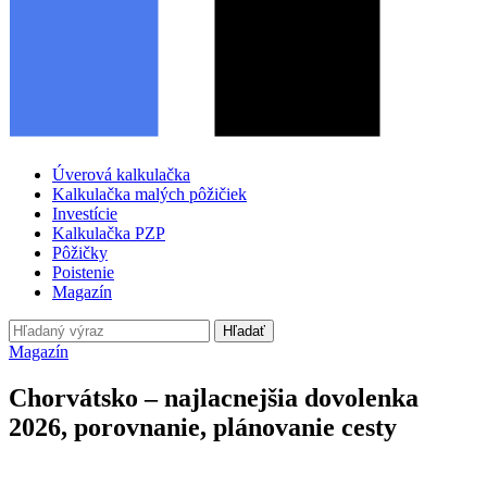
Úverová kalkulačka
Kalkulačka malých pôžičiek
Investície
Kalkulačka PZP
Pôžičky
Poistenie
Magazín
Hľadať
Magazín
Chorvátsko – najlacnejšia dovolenka
2026, porovnanie, plánovanie cesty