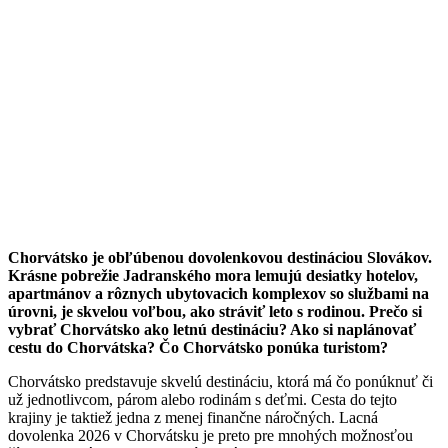
Chorvátsko je obľúbenou dovolenkovou destináciou Slovákov.
Krásne pobrežie Jadranského mora lemujú desiatky hotelov,
apartmánov a rôznych ubytovacich komplexov so službami na
úrovni, je skvelou voľbou, ako stráviť leto s rodinou. Prečo si
vybrať Chorvátsko ako letnú destináciu? Ako si naplánovať
cestu do Chorvátska? Čo Chorvátsko ponúka turistom?
Chorvátsko predstavuje skvelú destináciu, ktorá má čo ponúknuť či
už jednotlivcom, párom alebo rodinám s deťmi. Cesta do tejto
krajiny je taktiež jedna z menej finančne náročných. Lacná
dovolenka 2026 v Chorvátsku je preto pre mnohých možnosťou