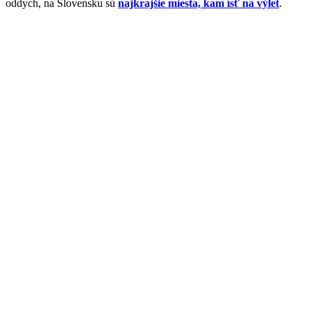
oddych, na Slovensku sú
najkrajšie miesta, kam ísť na výlet
.