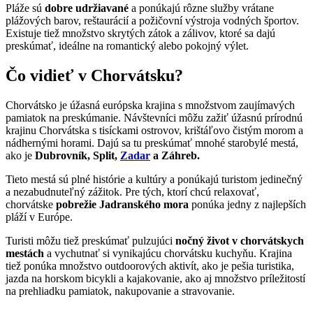
Pláže sú
dobre udržiavané
a ponúkajú rôzne služby vrátane
plážových barov, reštaurácií a požičovní výstroja vodných športov.
Existuje tiež množstvo skrytých zátok a zálivov, ktoré sa dajú
preskúmať, ideálne na romantický alebo pokojný výlet.
Čo vidieť v Chorvátsku?
Chorvátsko je úžasná európska krajina s množstvom zaujímavých
pamiatok na preskúmanie. Návštevníci môžu zažiť úžasnú prírodnú
krajinu Chorvátska s tisíckami ostrovov, krištáľovo čistým morom a
nádhernými horami. Dajú sa tu preskúmať mnohé starobylé mestá,
ako je
Dubrovník, Split,
Zadar
a Záhreb.
Tieto mestá sú plné histórie a kultúry a ponúkajú turistom jedinečný
a nezabudnuteľný zážitok. Pre tých, ktorí chcú relaxovať,
chorvátske
pobrežie Jadranského mora
ponúka jedny z najlepších
pláží v Európe.
Turisti môžu tiež preskúmať pulzujúci
nočný život v chorvátskych
mestách
a vychutnať si vynikajúcu chorvátsku kuchyňu. Krajina
tiež ponúka množstvo outdoorových aktivít, ako je pešia turistika,
jazda na horskom bicykli a kajakovanie, ako aj množstvo príležitostí
na prehliadku pamiatok, nakupovanie a stravovanie.