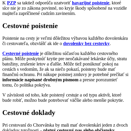
K
PZP
sa taktiež odporúča uzatvoriť
havarijné poistenie
, ktoré
síce nie je zo zákona povinné, no kryje škody spôsobené na vozidle
majiteľa zapríčinené cudzím zavinením.
Cestovné poistenie
Poistenie na cesty je veľmi dôležitou výbavou každého dovolenkára
či cestovateľa, obzvlášť ak ide o
dovolenky bez cestovky
.
Cestovné poistenie
je dôležitou súčasťou každého cestovného
plánu. Môže poskytnúť krytie pre neočakávané lekárske účty, stratu
batožiny, zrušenie letov a ďalšie. Môže tiež ponúknuť pokoj na
cestách s vedomím, že ak sa niečo pokazí, poisteny bude mať
finančnú ochranu. Pri nákupe poistnej zmluvy je potrebné prečítať si
informácie napísané drobným písmom
a presne porozumieť
tomu, čo politika pokrýva.
V závislosti od toho, kde poistený cestuje a od typu aktivít, ktoré
bude robiť, možno bude potrebovať väčšie alebo menšie pokrytie.
Cestovné doklady
Pri cestovaní do Chorvátska by mali mať dovolenkári jeden z dvoch
dokladov totožnosti –
platný cestovný pas alebo občiansky