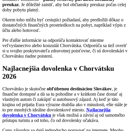
preukaz
. Je dôležité zaistiť, aby bol občiansky preukaz počas celej
doby pobytu platný.
Okrem toho môžu byť cestujúci požiadaní, aby predložili dôkaz o
dostatočných finančných prostriedkoch na pobyt, napríklad výpis z
účtu alebo hotovosť.
Pre ďalšie informácie sa odporúča kontaktovať miestne
veľvyslanectvo alebo konzulát Chorvátska. Odporúča sa tiež overiť
si u svojho poskytovateľa zdravotnej poisťovne, či sú dovolenkári v
Chorvátsku riadne poistení.
Najlacnejšia dovolenka v Chorvátsku
2026
Chorvátsko je skutočne
obľúbenou destináciou Slovákov
, je
finančne dostupné a dá sa tu pohodlne a v krátkom čase dostať aj
vlastným autom či zakúpiť si autobusový zájazd. Aj keď je táto
krajina od prijatia Eura výrazne drahšia ako v minulosti, ešte stále je
to pre mnohých ideálne dovolenkové miesto.
Najlacnejšia
dovolenka v Chorvátsku
je však možná a závisí aj od samotného
prístupu turistu a od toho, čo od dovolenky očakáva.
Ceny zájazdov sa dajú jednoducho porovnať na internete. Mnoho