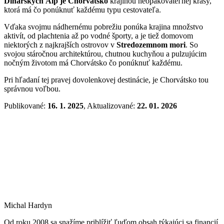
Dinárskych Álp je Chorvátsko
krajinou neopakovateľnej krásy,
ktorá má čo ponúknuť každému typu cestovateľa.
Vďaka svojmu nádhernému pobrežiu ponúka krajina množstvo
aktivít, od plachtenia až po vodné športy, a je tiež domovom
niektorých z najkrajších ostrovov v
Stredozemnom mori
. So
svojou stáročnou architektúrou, chutnou kuchyňou a pulzujúcim
nočným životom má Chorvátsko čo ponúknuť každému.
Pri hľadaní tej pravej dovolenkovej destinácie, je Chorvátsko tou
správnou voľbou.
Publikované:
16. 1. 2025
, Aktualizované:
22. 01. 2026
Michal Hardyn
Od roku 2008 sa snažíme priblížiť ľuďom obsah týkajúci sa financií