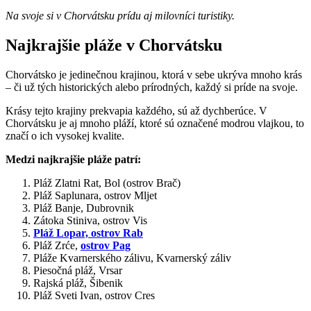
Na svoje si v Chorvátsku prídu aj milovníci turistiky.
Najkrajšie pláže v Chorvátsku
Chorvátsko je jedinečnou krajinou, ktorá v sebe ukrýva mnoho krás
– či už tých historických alebo prírodných, každý si príde na svoje.
Krásy tejto krajiny prekvapia každého, sú až dychberúce. V
Chorvátsku je aj mnoho pláží, ktoré sú označené modrou vlajkou, to
značí o ich vysokej kvalite.
Medzi najkrajšie pláže patrí:
Pláž Zlatni Rat, Bol (ostrov Brač)
Pláž Saplunara, ostrov Mljet
Pláž Banje, Dubrovnik
Zátoka Stiniva, ostrov Vis
Pláž Lopar, ostrov Rab
Pláž Zrće,
ostrov Pag
Pláže Kvarnerského zálivu, Kvarnerský záliv
Piesočná pláž, Vrsar
Rajská pláž, Šibenik
Pláž Sveti Ivan, ostrov Cres