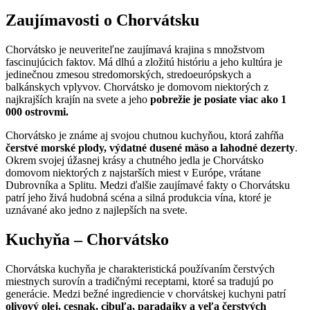
Zaujímavosti o Chorvátsku
Chorvátsko je neuveriteľne zaujímavá krajina s množstvom
fascinujúcich faktov. Má dlhú a zložitú históriu a jeho kultúra je
jedinečnou zmesou stredomorských, stredoeurópskych a
balkánskych vplyvov. Chorvátsko je domovom niektorých z
najkrajších krajín na svete a jeho
pobrežie je posiate viac ako 1
000 ostrovmi.
Chorvátsko je známe aj svojou chutnou kuchyňou, ktorá zahŕňa
čerstvé morské plody, výdatné dusené mäso a lahodné dezerty
.
Okrem svojej úžasnej krásy a chutného jedla je Chorvátsko
domovom niektorých z najstarších miest v Európe, vrátane
Dubrovníka a Splitu. Medzi ďalšie zaujímavé fakty o Chorvátsku
patrí jeho živá hudobná scéna a silná produkcia vína, ktoré je
uznávané ako jedno z najlepších na svete.
Kuchyňa – Chorvátsko
Chorvátska kuchyňa je charakteristická používaním čerstvých
miestnych surovín a tradičnými receptami, ktoré sa tradujú po
generácie. Medzi bežné ingrediencie v chorvátskej kuchyni patrí
olivový olej, cesnak, cibuľa, paradajky a veľa čerstvých