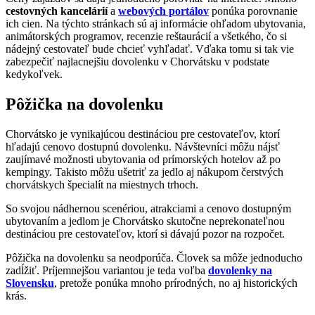
cestovných kancelárií
a
webových portálov
ponúka porovnanie
ich cien. Na týchto stránkach sú aj informácie ohľadom ubytovania,
animátorských programov, recenzie reštaurácií a všetkého, čo si
nádejný cestovateľ bude chcieť vyhľadať. Vďaka tomu si tak vie
zabezpečiť najlacnejšiu dovolenku v Chorvátsku v podstate
kedykoľvek.
Pôžička na dovolenku
Chorvátsko je vynikajúcou destináciou pre cestovateľov, ktorí
hľadajú cenovo dostupnú dovolenku. Návštevníci môžu nájsť
zaujímavé možnosti ubytovania od prímorských hotelov až po
kempingy. Takisto môžu ušetriť za jedlo aj nákupom čerstvých
chorvátskych špecialít na miestnych trhoch.
So svojou nádhernou scenériou, atrakciami a cenovo dostupným
ubytovaním a jedlom je Chorvátsko skutočne neprekonateľnou
destináciou pre cestovateľov, ktorí si dávajú pozor na rozpočet.
Pôžička na dovolenku sa neodporúča. Človek sa môže jednoducho
zadĺžiť. Príjemnejšou variantou je teda voľba
dovolenky na
Slovensku
, pretože ponúka mnoho prírodných, no aj historických
krás.