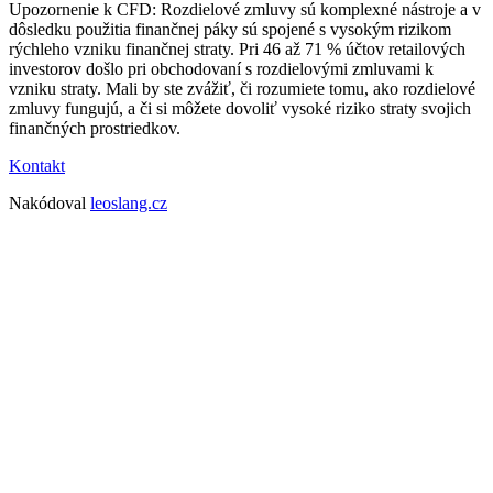
Upozornenie k CFD: Rozdielové zmluvy sú komplexné nástroje a v
dôsledku použitia finančnej páky sú spojené s vysokým rizikom
rýchleho vzniku finančnej straty. Pri 46 až 71 % účtov retailových
investorov došlo pri obchodovaní s rozdielovými zmluvami k
vzniku straty. Mali by ste zvážiť, či rozumiete tomu, ako rozdielové
zmluvy fungujú, a či si môžete dovoliť vysoké riziko straty svojich
finančných prostriedkov.
Kontakt
Nakódoval
leoslang.cz