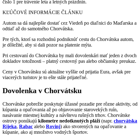
číslo 1 pre trávenie leta a letných prázdnin.
KĽÚČOVÉ INFORMÁCIE ČLÁNKU
Autom sa dá najlepšie dostať cez Viedeň po diaľnici do Maďarska a
odtiaľ až do samotného Chorvátska.
Pre tých, ktorí sa rozhodnú podniknúť cestu do Chorvátska autom,
je dôležité, aby si dali pozor na platenie mýta.
Pri cestovaní do Chorvátska by mali dovolenkári mať jeden z dvoch
dokladov totožnosti – platný cestovný pas alebo občiansky preukaz.
Ceny v Chorvátsku sú aktuálne vyššie od prijatia Eura, avšak pre
viacerých turistov je to ešte stále prijateľné.
Dovolenka v Chorvátsku
Chorvátske pobrežie poskytuje úžasné pozadie pre rôzne aktivity, od
kúpania a opaľovania až po objavovanie starovekých ruín,
nasávanie miestnej kultúry a návštevu rušných trhov. Chorvátske
ostrovy ponúkajú
kilometre nedotknutých pláží
(napr.
chorvátska
Rijeka
,
Rabac
alebo
Rovinj
) ako stvorených na opaľovanie a
kúpanie, ako aj množstvo vodných športov.