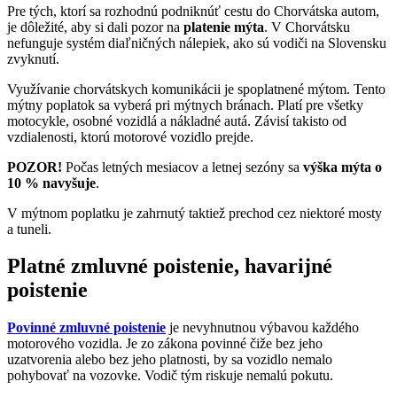
Pre tých, ktorí sa rozhodnú podniknúť cestu do Chorvátska autom,
je dôležité, aby si dali pozor na
platenie mýta
. V Chorvátsku
nefunguje systém diaľničných nálepiek, ako sú vodiči na Slovensku
zvyknutí.
Využívanie chorvátskych komunikácii je spoplatnené mýtom. Tento
mýtny poplatok sa vyberá pri mýtnych bránach. Platí pre všetky
motocykle, osobné vozidlá a nákladné autá. Závisí takisto od
vzdialenosti, ktorú motorové vozidlo prejde.
POZOR!
Počas letných mesiacov a letnej sezóny sa
výška mýta o
10 % navyšuje
.
V mýtnom poplatku je zahrnutý taktiež prechod cez niektoré mosty
a tuneli.
Platné zmluvné poistenie, havarijné
poistenie
Povinné zmluvné poistenie
je nevyhnutnou výbavou každého
motorového vozidla. Je zo zákona povinné čiže bez jeho
uzatvorenia alebo bez jeho platnosti, by sa vozidlo nemalo
pohybovať na vozovke. Vodič tým riskuje nemalú pokutu.