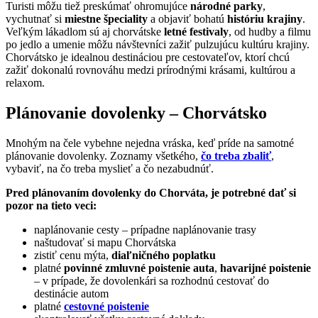
Turisti môžu tiež preskúmať ohromujúce
národné parky
,
vychutnať si
miestne špeciality
a objaviť bohatú
históriu krajiny
.
Veľkým lákadlom sú aj chorvátske
letné festivaly
, od hudby a filmu
po jedlo a umenie môžu návštevníci zažiť pulzujúcu kultúru krajiny.
Chorvátsko je idealnou destináciou pre cestovateľov, ktorí chcú
zažiť dokonalú rovnováhu medzi prírodnými krásami, kultúrou a
relaxom.
Plánovanie dovolenky – Chorvátsko
Mnohým na čele vybehne nejedna vráska, keď príde na samotné
plánovanie dovolenky. Zoznamy všetkého,
čo treba zbaliť
,
vybaviť, na čo treba myslieť a čo nezabudnúť.
Pred plánovaním dovolenky do Chorváta, je potrebné dať si
pozor na tieto veci:
naplánovanie cesty – prípadne naplánovanie trasy
naštudovať si mapu Chorvátska
zistiť cenu mýta,
diaľničného poplatku
platné
povinné zmluvné poistenie auta
,
havarijné poistenie
– v prípade, že dovolenkári sa rozhodnú cestovať do
destinácie autom
platné
cestovné poistenie