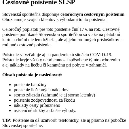
Cestovné poistenie SLSP
Slovenská sporiteľňa disponuje
celoročným cestovným poistením
.
Oboznamuje svojich klientov s výhodami tohto poistenia.
Celoročný poplatok pre toto poistenie činí 17 € na rok. Cestovné
poistenie ponúkané Slovenskou sporiteľňou sa viaže na platobnú
kartu a chráni nie len držiteľa, ale aj jeho rodinných príslušníkov –
rodinné cestovné poistenie.
Poistenie sa vzťahuje aj na pandemickú situáciu COVID-19.
Poistenie kryje všetky nepríjemnosti spôsobené týmto ochorením
a aj náklady na liečbu či karanténu pri pobyte v zahraničí.
Obsah poistenia je nasledovný:
poistenie batožiny
poistenie liečebných nákladov
storno zájazdu (zahrnuté je aj storno letenky)
poistenie zodpovednosti za škodu
náklady cesty príbuzného
asistenčné služby a ďalšie výhody.
TIP:
Poistenie sa dá uzatvoriť telefonicky, ale aj priamo na pobočke
Slovenskej sporiteľne.