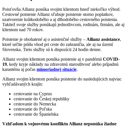
Poisťovňa Allianz ponúka svojim klientom hneď niekoľko výhod.
Cestovné poistenie Allianz sľubuje poistenie storno poplatkov,
uzatvorenie krátkodobého a aj dlhodobého cestovného poistenia.
Taktiež svoje služby ponúkajú jednotlivcom, rodinám, firmám, ale aj
klientom nad 70 rokov.
Poistenie je obohatené aj o asistenčné služby –
Allianz assistance
,
ktoré určite prídu vhod pri ceste do zahraničia, ale aj na území
Slovenska. Tieto služby sú k dispozícii 24 hodín denne.
Allianz svojim klientom ponúka poistenie aj v pandémii
COVID-
19
, kedy kryje náklady na zdravotnú starostlivosť alebo prípadnú
karanténu aj počas
mimoriadnej situácie
.
Allianz svojim klientom ponúka poistenie do nasledujúcich najviac
vyhľadávaných krajín:
cestovanie na Cyprus
cestovanie do Českej republiky
cestovanie do Nemecka
cestovanie do Poľska
cestovanie do Španielska
Vzhľadom k vojnovému konfliktu Allianz neponúka žiadne