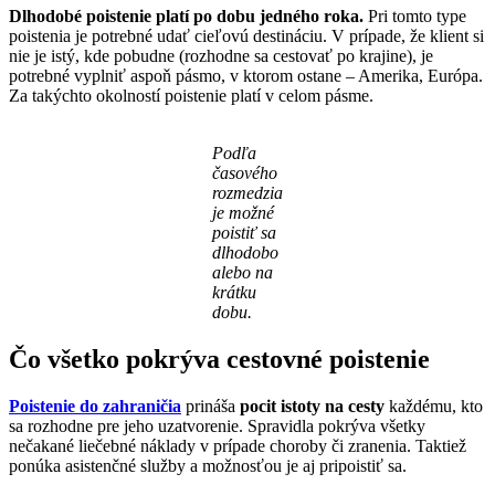
Dlhodobé poistenie platí po dobu jedného roka.
Pri tomto type
poistenia je potrebné udať cieľovú destináciu. V prípade, že klient si
nie je istý, kde pobudne (rozhodne sa cestovať po krajine), je
potrebné vyplniť aspoň pásmo, v ktorom ostane – Amerika, Európa.
Za takýchto okolností poistenie platí v celom pásme.
Podľa
časového
rozmedzia
je možné
poistiť sa
dlhodobo
alebo na
krátku
dobu.
Čo všetko pokrýva cestovné poistenie
Poistenie do zahraničia
prináša
pocit istoty na cesty
každému, kto
sa rozhodne pre jeho uzatvorenie. Spravidla pokrýva všetky
nečakané liečebné náklady v prípade choroby či zranenia. Taktiež
ponúka asistenčné služby a možnosťou je aj pripoistiť sa.