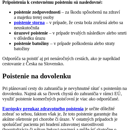
Pripoistenia k cestovnému poisteniu sú nasledovné:
poistenie zodpovednosti
– za škodu spôsobenú na zdraví
a majetku tretej osoby
poistenie storna
– v prípade, že cesta bola zrušená alebo sa
neuskutočnila
úrazové poistenie
– v prípade trvalých následkov alebo smrti
v dôsledku úrazu
poistenie batožiny
– v prípade poškodenia alebo straty
batožiny
Odporúča sa poistiť aj pri nenáročných cestách, ako je napríklad
cestovanie z Česka na Slovensko.
Poistenie na dovolenku
Pri plánovaní cesty do zahraničia je nevyhnutné rátať s poistením na
dovolenku. Najmä ak sa človek chystá do zahraničia v rámci EÚ,
využiť poistenie komerčných poisťovní je viac ako odporúčané.
Európsky preukaz zdravotného poistenia
je určite dôležité
zobrať so sebou, faktom však je, že toto poistenie garantuje iba
akútne ošetrenie pri chorobe či úraze. V ostatných prípadoch je
spoluúčasť pacienta pri hradení zdravotnej starostlivosti
(hospitalizácia či nákup liekov) povinná a môže ísť skutočne o