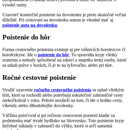
vysoké sumy.
Uzavrieť komerčné poistenie na dovolenku je preto skutočné veľmi
dôležité. Pri cestovaní na dovolenku autom je vhodné mať aj
poistenie auta na dovolenku
.
Poistenie do hôr
Forma cestovného poistenia existuje aj pre vášnivých horolezcov či
horolezkyne. Ide o
poistenie do hôr
. To spravidla kryje všetky
zranenia a nehody spôsobené na zdraví a majetku tretej osoby, ktoré
sa udiali práve v horách, či je to na lyžovačke, alebo pri túre.
Ročné cestovné poistenie
Využiť uzavretie
ročného cestovného poistenia
sa oplatí všetkým
tým, ktorí sa rozhodli alebo potrebujú uskutočniť zahraničné cesty
niekoľkokrát v roku. Pritom nezáleží na tom, či ide o krátke cesty,
víkendy alebo dlhodobejšie dovolenky.
Väčšina poisťovní si pri ročnom cestovnom poistení kladie za
podmienku mať trvalé bydlisko na Slovensku. Toto poistenie kryje
liečebné náklady v zahraničí do výšky, ktorú si určí samotná