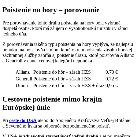
Poistenie na hory – porovnanie
Pre porovnávanie tohto druhu poistenia na hory bola vybraná
dospelá osoba, ktorá má záujem o vysokohorskú turistiku v rámci
jedného dňa.
Z porovnávania takého typu poistenia na hory vyplýva, že najlepšiu
ponuku má poisťovňa Union, ktorá okrem poistenia zásahu horskej
záchrannej služby zahŕňa aj poistenie úrazu, ktoré poisťovňa Allianz
a Generali v danej cenovej kategórii neponúka.
Allianz
Poistenie do hôr – zásah HZS
0,70 €
Generali
Poistenie do hôr – zásah HZS
0,72 €
Union
Poistenie do hôr – zásah HZS + úraz
0,95 €
Cestovné poistenie mimo krajín
Európskej únie
Pri
ceste do USA
alebo do Spojeného Kráľovstva Veľkej Británie
a Severného Írska sa odporúča bezpodmienečne poistiť.
V
USA
je
zdravotná starostlivosť veľmi drahá
a aj pri menšom