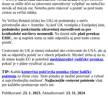
úraze sa môže účet za zdravotnú starostlivosť vyšplhať na niekoľko
stovák až tisícok eur. Netreba preto riskovať a poistiť sa pred touto
cestou za veľkú mláku.
Vo Veľkej Británii (ďalej len UK) sú podmienky o niečo
prívetivejšie ako v Amerike. Aj keď UK vystúpila z Európskej únie,
podmienky poskytnutia zdravotnej starostlivosti sa pre
krátkodobé návštevy nezmenili.
Na území stále
platí preukaz
EHIC
, no aj napriek tomu sa stále odporúča aj pred touto cestou
poistiť.
Cestovanie do UK je menej riskantné ako cestovanie do USA, ale aj
tak sa odporúča poistiť sa v oboch prípadoch. Myslieť treba aj na to,
že mimo krajín EÚ je potrebný
medzinárodný vodičský preukaz
,
pokiaľ je v pláne využívať aj auto.
TIP:
Každá
komerčná poisťovňa ponúka rôzne balíčky
poistenia
za rôzne ceny. Tieto ponuky je možné porovnať a vybrať
si najvýhodnejšiu možnosť.
Najlacnejšie cestovné poistenie
však
pre každého predstavuje niečo iné.
Publikované:
23. 1. 2023
, Aktualizované:
13. 11. 2024