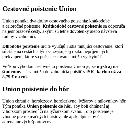
Cestovné poistenie Union
Union ponúka dva druhy cestovného poistenia: krátkodobé
a celoročné poistenie.
Krátkodobé cestovné poistenie
sa odporúča
na jednorazové cesty, akými sú letné dovolenky alebo návšteva
rodiny v zahraničí.
Dlhodobé poistenie
určite využijú ľudia milujúci cestovanie, ktorí
sú stále na cestách a tým sa zvyšuje aj riziko nepríjemných
prekvapení, ktoré sa počas cestovania môžu vyskytnúť.
Veľkou výhodou cestovného poistenia Union je, že
myslí aj na
študentov
. Tí sa môžu do zahraničia poistiť s
ISIC kartou už za
8,79 € na rok
.
Union poistenie do hôr
Union chráni aj horolezcov, horolezkyne, lyžiarov a milovníkov hôr.
Tým ponúka
Union
poistenie do hôr
, aby boli chránení aj
v horskom prostredí či na lyžiarskom svahu. Toto poistenie je
vhodné pre rekreačných turistov, ale aj skialpinistov či
adrenalínových športovcov.