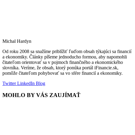
Michal Hardyn
Od roku 2008 sa snažíme priblížiť ľuďom obsah týkajúci sa financií
a ekonomiky. Články píšeme jednoducho formou, aby napomohli
čitateľom orientovať sa v pojmoch finančného a ekonomického
slovníka. Veríme, že obsah, ktorý ponúka portál iFinancie.sk,
pomôže čitateľom pohybovať sa vo sfére financií a ekonomiky.
Twitter
LinkedIn
Blog
MOHLO BY VÁS ZAUJÍMAŤ