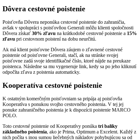
Dôvera cestovné poistenie
Poisťovňa Dôvera neponúka cestovné poistenie do zahraničia,
avšak v spolupráci s poisťovňou Generali môžu klienti spoločnosti
Dôvera získať
30% zľavu
na krátkodobé cestovné poistenie a
15%
zľavu
pri cestovnom poistení na dobu neurčitú.
Ak má klient poisťovne Dôvera záujem o zľavnené cestovné
poistenie od poisťovne Generali, stačí, ak na stránke svojej
poisťovne zadá svoje identifikačné číslo, ktoré nájde na preukaze
poistenca. Následne sa mu vygeneruje link, kedy sa po jeho kliknutí
odpočíta zľava z poistenia automaticky.
Kooperatíva cestovné poistenie
K ostatným komerčným poisťovniam sa pripája aj poisťovňa
Kooperatíva s ponukou svojho cestovného poistenia. V tej jej
ponuke zahraničného poistenia je k dispozícii poistenie MARCO
POLO.
Toto cestovné poistenie od Kooperatívy ponúka
tri balíky
základného poistenia
, ako je Prima, Optimum a Excelent. Každý z
nich počíta s inou sumou liečebných nákladov pohybujúcou sa od