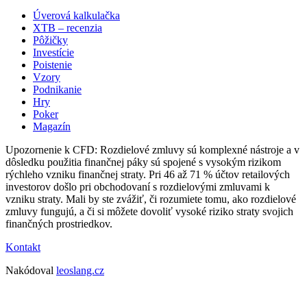
Úverová kalkulačka
XTB – recenzia
Pôžičky
Investície
Poistenie
Vzory
Podnikanie
Hry
Poker
Magazín
Upozornenie k CFD: Rozdielové zmluvy sú komplexné nástroje a v
dôsledku použitia finančnej páky sú spojené s vysokým rizikom
rýchleho vzniku finančnej straty. Pri 46 až 71 % účtov retailových
investorov došlo pri obchodovaní s rozdielovými zmluvami k
vzniku straty. Mali by ste zvážiť, či rozumiete tomu, ako rozdielové
zmluvy fungujú, a či si môžete dovoliť vysoké riziko straty svojich
finančných prostriedkov.
Kontakt
Nakódoval
leoslang.cz