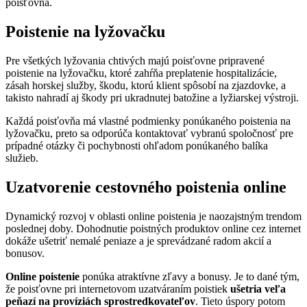
poisťovňa.
Poistenie na lyžovačku
Pre všetkých lyžovania chtivých majú poisťovne pripravené
poistenie na lyžovačku, ktoré zahŕňa preplatenie hospitalizácie,
zásah horskej služby, škodu, ktorú klient spôsobí na zjazdovke, a
takisto nahradí aj škody pri ukradnutej batožine a lyžiarskej výstroji.
Každá poisťovňa má vlastné podmienky ponúkaného poistenia na
lyžovačku, preto sa odporúča kontaktovať vybranú spoločnosť pre
prípadné otázky či pochybnosti ohľadom ponúkaného balíka
služieb.
Uzatvorenie cestovného poistenia online
Dynamický rozvoj v oblasti online poistenia je naozajstným trendom
poslednej doby. Dohodnutie poistných produktov online cez internet
dokáže ušetriť nemalé peniaze a je sprevádzané radom akcií a
bonusov.
Online poistenie
ponúka atraktívne zľavy a bonusy. Je to dané tým,
že poisťovne pri internetovom uzatváraním poistiek
ušetria veľa
peňazí na províziách sprostredkovateľov
. Tieto úspory potom