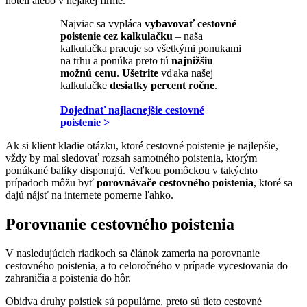
hoteli alebo v nejakej firme.
Najviac sa vypláca
vybavovať cestovné
poistenie cez kalkulačku
– naša
kalkulačka pracuje so všetkými ponukami
na trhu a ponúka preto tú
najnižšiu
možnú cenu
.
Ušetrite
vďaka našej
kalkulačke
desiatky percent ročne
.
Dojednať najlacnejšie cestovné
poistenie >
Ak si klient kladie otázku, ktoré cestovné poistenie je najlepšie,
vždy by mal sledovať rozsah samotného poistenia, ktorým
ponúkané balíky disponujú. Veľkou pomôckou v takýchto
prípadoch môžu byť
porovnávače cestovného poistenia
, ktoré sa
dajú nájsť na internete pomerne ľahko.
Porovnanie cestovného poistenia
V nasledujúcich riadkoch sa článok zameria na porovnanie
cestovného poistenia, a to celoročného v prípade vycestovania do
zahraničia a poistenia do hôr.
Obidva druhy poistiek sú populárne, preto sú tieto cestovné