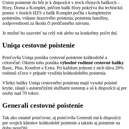
Union poistenie do hôr je k dispozícii v troch rôznych balíkoch –
Hory, Doma a Komplet, pričom balík Hory pokrýva iba technickú
pomoc v horách HZS a balík Komplet počíta s kompletným
poistením, vrátane úrazového poistenia, poistenia batožiny,
zodpovednosti za škodu či predčasného návratu.
Je možné ho uzavrieť na celý rok alebo na konkrétny počet dní.
Uniqa cestovné poistenie
Poisťovňa Uniqa ponúka cestovné poistenie krátkodobé a
celoročné. Okrem toho ponúka
výhodné rodinné cestovné balíky
Basic, Plus, Komfort a Extra. Pri každom jednom z nich dáva 20%
rodinnú zľavu v prípade využitia krátkodobého poistenia.
Všetky balíky Uniqa cestovného poistenia majú vysoké poistné
krytie, rátajú s asistenčnými službami nonstop a sú k dispozícii aj pre
osoby nad 70 rokov.
Generali cestovné poistenie
Tak ako ostatné poisťovne, aj poisťovňa Generali má k dispozícii
pre svojich klientov krátkodobé poistenie a takisto aj poistenie na
dobu neurčitú.