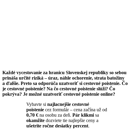
Každé vycestovanie za hranicu Slovenskej republiky so sebou
prináša určité riziká – úraz, náhle ochorenie, strata batožiny
a ďalšie. Preto sa odporúča uzatvoriť si cestovné poistenie. Čo
je cestovné poistenie? Na čo cestovné poistenie slúži? Čo
pokrýva? Je možné uzatvoriť cestovné poistenie online?
Vybavte si
najlacnejšie cestovné
poistenie
cez formulár – cena začína už od
0,70 €
na osobu za deň.
Pár klikmi
sa
okamžite
dozviete tie najlepšie ceny a
ušetrite ročne desiatky percent
.