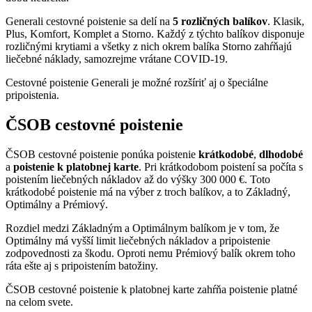
Generali cestovné poistenie sa delí na
5 rozličných balíkov
. Klasik,
Plus, Komfort, Komplet a Storno. Každý z týchto balíkov disponuje
rozličnými krytiami a všetky z nich okrem balíka Storno zahŕňajú
liečebné náklady, samozrejme vrátane COVID-19.
Cestovné poistenie Generali je možné rozšíriť aj o špeciálne
pripoistenia.
ČSOB cestovné poistenie
ČSOB cestovné poistenie ponúka poistenie
krátkodobé
,
dlhodobé
a
poistenie k platobnej karte
. Pri krátkodobom poistení sa počíta s
poistením liečebných nákladov až do výšky 300 000 €. Toto
krátkodobé poistenie má na výber z troch balíkov, a to Základný,
Optimálny a Prémiový.
Rozdiel medzi Základným a Optimálnym balíkom je v tom, že
Optimálny má vyšší limit liečebných nákladov a pripoistenie
zodpovednosti za škodu. Oproti nemu Prémiový balík okrem toho
ráta ešte aj s pripoistením batožiny.
ČSOB cestovné poistenie k platobnej karte zahŕňa poistenie platné
na celom svete.