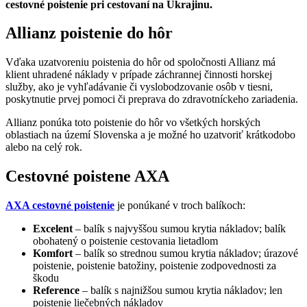
cestovné poistenie pri cestovaní na Ukrajinu.
Allianz poistenie do hôr
Vďaka uzatvoreniu poistenia do hôr od spoločnosti Allianz má
klient uhradené náklady v prípade záchrannej činnosti horskej
služby, ako je vyhľadávanie či vyslobodzovanie osôb v tiesni,
poskytnutie prvej pomoci či preprava do zdravotníckeho zariadenia.
Allianz ponúka toto poistenie do hôr vo všetkých horských
oblastiach na území Slovenska a je možné ho uzatvoriť krátkodobo
alebo na celý rok.
Cestovné poistene AXA
AXA cestovné poistenie
je ponúkané v troch balíkoch:
Excelent
– balík s najvyššou sumou krytia nákladov; balík
obohatený o poistenie cestovania lietadlom
Komfort
– balík so strednou sumou krytia nákladov; úrazové
poistenie, poistenie batožiny, poistenie zodpovednosti za
škodu
Reference
– balík s najnižšou sumou krytia nákladov; len
poistenie liečebných nákladov