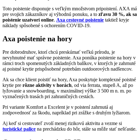
Toto poistenie disponuje s veľkým množstvom pripoistení. AXA má
pre svojich zákazníkov aj výhodnú ponuku, a to
zľavu 30 %, ak sa
poistenie uzatvorí online
.
Axa cestovné poistenie
taktiež kryje
náklady spôsobené s ochorením COVID-19.
Axa poistenie na hory
Pre dobrodruhov, ktorí chcú preskúmať veľkú prírodu, je
nevyhnutné mať správne poistenie. Axa ponúka poistenie na hory v
rámci troch spomenutých základných balíkov, v ktorých je zahrnuté
aj poistné krytie prispôsobené potrebám outdoorových nadšencov.
Ak sa chce klient poistiť na hory, Axa poskytuje komplexné poistné
krytie pre
rôzne aktivity v horách
, od via ferrata, stupeň A, až po
lyžovanie a snowboarding, v maximálnej výške 3 500 m n. m. po
vyznačených trasách pri zahraničných cestách.
Pri variante Komfort a Excelent je v poistení zahrnutá aj
zodpovednosť za škodu, napríklad pri zrážke s druhým lyžiarom.
Aj keď si cestovateľ zvolí menej rizikovú aktivitu a vezme si
turistické palice
na prechádzku do hôr, stále sa môže stať nešťastie.