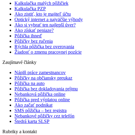
Kalkulačka malých pôžičiek
Kalkulačka PZP
Ako zistiť, kto je majiteľ účtu
Optický internet a najväčšie výhody
Ako si vybrať ten najlepší úver?
Ako získať peniaze?
Pôžička ihneď
Pôžičky bez ručenia
Rýchla pôžička bez overovania
Žiadosť o zmenu pracovnej pozície
Zaujímavé články
Náplň práce zamestnancov
Pôžičky na občiansky preukaz
Pôžička na auto
Pôžička bez dokladovania príjmu
Nebanková pôžička online
Pôžička pred výplatou online
Ako začať podnikat
SMS pôžička – bez registra
Nebankové pôžičky cez telefón
Štedrá karta SLSP
Rubriky a kontakt