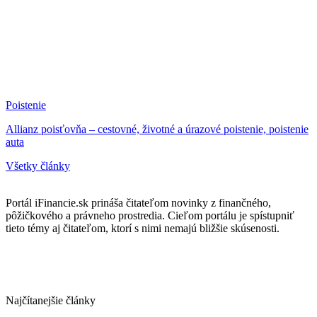
Poistenie
Allianz poisťovňa – cestovné, životné a úrazové poistenie, poistenie
auta
Všetky články
Portál iFinancie.sk prináša čitateľom novinky z finančného,
pôžičkového a právneho prostredia. Cieľom portálu je spístupniť
tieto témy aj čitateľom, ktorí s nimi nemajú bližšie skúsenosti.
Najčítanejšie články