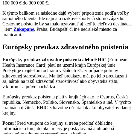
100 000 € do 300 000 €.
K týmto balíkom sa následne dajú vybrať pripoistenia podľa voľby
samotného klienta. Ide najmä o rizikové športy či storno zájazdu.
Cestovné poistenie by sa malo uzatvárať aj keď je cieľová destinácia
„len“
Zakopane
, Praha, Budapešť či iné neďaleké miesto za
hranicami.
Európsky preukaz zdravotného poistenia
Európsky preukaz zdravotné poistenia alebo EHIC
(European
Health Insurance Card) platí na území krajín Európskej únie.
Poskytuje majiteľom ochranu v štátoch EÚ v prípade potreby
zdravotnej starostlivosti. Majiteľ preukazu má, po jeho preukázaní
sa, nárok na takú zdravotnú starostlivosť ako obyvatelia štátu,
v ktorom sa práve nachádza.
Európsky preukaz poistenia platí v krajinách ako je Cyprus, Česká
republika, Nemecko, Poľsko, Slovensko, Španielsko a iné. V týchto
krajinách držiteľa EHIC zdravotne ošetria tak ako obyvateľov danej
krajiny.
Pozor!
Pred vstupom do krajiny si treba prečítať dôkladne
informácie o tom, do akej miery je poskytovaná a uhradená
poisťovňou zdravotná starostlivosť v krajine.