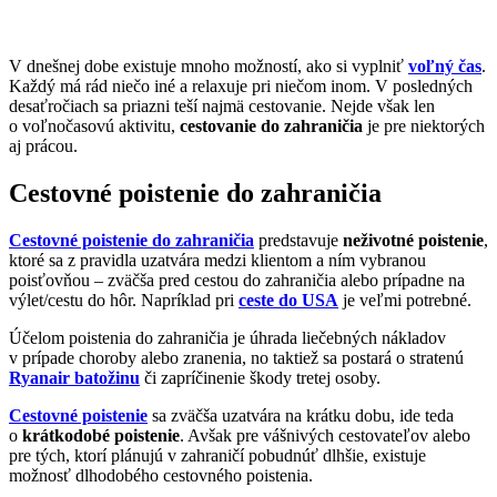
V dnešnej dobe existuje mnoho možností, ako si vyplniť
voľný čas
.
Každý má rád niečo iné a relaxuje pri niečom inom. V posledných
desaťročiach sa priazni teší najmä cestovanie. Nejde však len
o voľnočasovú aktivitu,
cestovanie do zahraničia
je pre niektorých
aj prácou.
Cestovné poistenie do zahraničia
Cestovné poistenie do zahraničia
predstavuje
neživotné poistenie
,
ktoré sa z pravidla uzatvára medzi klientom a ním vybranou
poisťovňou – zväčša pred cestou do zahraničia alebo prípadne na
výlet/cestu do hôr. Napríklad pri
ceste do USA
je veľmi potrebné.
Účelom poistenia do zahraničia je úhrada liečebných nákladov
v prípade choroby alebo zranenia, no taktiež sa postará o stratenú
Ryanair batožinu
či zapríčinenie škody tretej osoby.
Cestovné poistenie
sa zväčša uzatvára na krátku dobu, ide teda
o
krátkodobé poistenie
. Avšak pre vášnivých cestovateľov alebo
pre tých, ktorí plánujú v zahraničí pobudnúť dlhšie, existuje
možnosť dlhodobého cestovného poistenia.