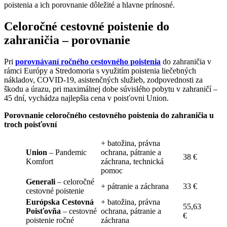
poistenia a ich porovnanie dôležité a hlavne prínosné.
Celoročné cestovné poistenie do
zahraničia – porovnanie
Pri
porovnávaní ročného cestovného poistenia
do zahraničia v
rámci Európy a Stredomoria s využitím poistenia liečebných
nákladov, COVID-19, asistenčných služieb, zodpovednosti za
škodu a úrazu, pri maximálnej dobe súvislého pobytu v zahraničí –
45 dní, vychádza najlepšia cena v poisťovni Union.
Porovnanie celoročného cestovného poistenia do zahraničia u
troch poisťovní
+ batožina, právna
Union
– Pandemic
ochrana, pátranie a
38 €
Komfort
záchrana, technická
pomoc
Generali
– celoročné
+ pátranie a záchrana
33 €
cestovné poistenie
Európska Cestovná
+ batožina, právna
55,63
Poisťovňa
– cestovné
ochrana, pátranie a
€
poistenie ročné
záchrana