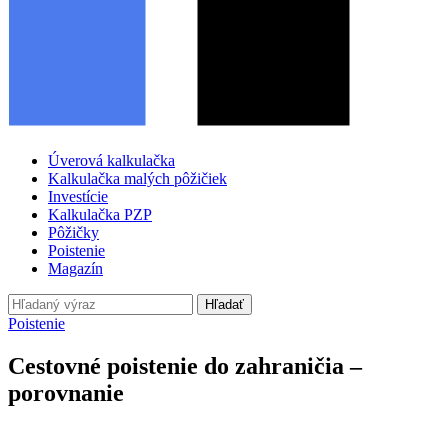
Úverová kalkulačka
Kalkulačka malých pôžičiek
Investície
Kalkulačka PZP
Pôžičky
Poistenie
Magazín
Hľadať
Poistenie
Cestovné poistenie do zahraničia –
porovnanie