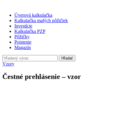
Úverová kalkulačka
Kalkulačka malých pôžičiek
Investície
Kalkulačka PZP
Pôžičky
Poistenie
Magazín
Hľadať
Vzory
Čestné prehlásenie – vzor