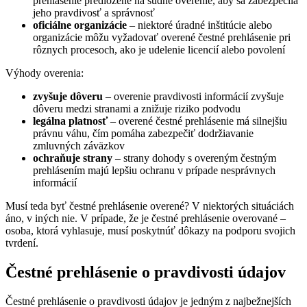
prehlásenie predložené na súdne overenie, aby sa zabezpečila
jeho pravdivosť a správnosť
oficiálne organizácie
– niektoré úradné inštitúcie alebo
organizácie môžu vyžadovať overené čestné prehlásenie pri
rôznych procesoch, ako je udelenie licencií alebo povolení
Výhody overenia:
zvyšuje dôveru
– overenie pravdivosti informácií zvyšuje
dôveru medzi stranami a znižuje riziko podvodu
legálna platnosť
– overené čestné prehlásenie má silnejšiu
právnu váhu, čím pomáha zabezpečiť dodržiavanie
zmluvných záväzkov
ochraňuje strany
– strany dohody s overeným čestným
prehlásením majú lepšiu ochranu v prípade nesprávnych
informácií
Musí teda byť čestné prehlásenie overené? V niektorých situáciách
áno, v iných nie. V prípade, že je čestné prehlásenie overované –
osoba, ktorá vyhlasuje, musí poskytnúť dôkazy na podporu svojich
tvrdení.
Čestné prehlásenie o pravdivosti údajov
Čestné prehlásenie o pravdivosti údajov je jedným z najbežnejších