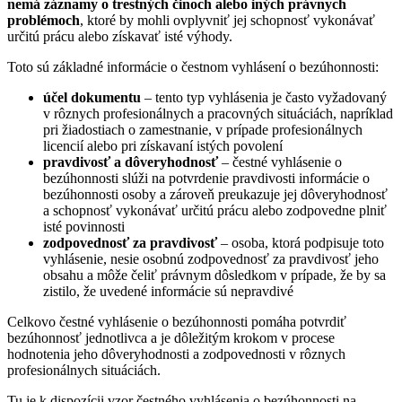
nemá záznamy o trestných činoch alebo iných právnych
problémoch
, ktoré by mohli ovplyvniť jej schopnosť vykonávať
určitú prácu alebo získavať isté výhody.
Toto sú základné informácie o čestnom vyhlásení o bezúhonnosti:
účel dokumentu
– tento typ vyhlásenia je často vyžadovaný
v rôznych profesionálnych a pracovných situáciách, napríklad
pri žiadostiach o zamestnanie, v prípade profesionálnych
licencií alebo pri získavaní istých povolení
pravdivosť a dôveryhodnosť
– čestné vyhlásenie o
bezúhonnosti slúži na potvrdenie pravdivosti informácie o
bezúhonnosti osoby a zároveň preukazuje jej dôveryhodnosť
a schopnosť vykonávať určitú prácu alebo zodpovedne plniť
isté povinnosti
zodpovednosť za pravdivosť
– osoba, ktorá podpisuje toto
vyhlásenie, nesie osobnú zodpovednosť za pravdivosť jeho
obsahu a môže čeliť právnym dôsledkom v prípade, že by sa
zistilo, že uvedené informácie sú nepravdivé
Celkovo čestné vyhlásenie o bezúhonnosti pomáha potvrdiť
bezúhonnosť jednotlivca a je dôležitým krokom v procese
hodnotenia jeho dôveryhodnosti a zodpovednosti v rôznych
profesionálnych situáciách.
Tu je k dispozícii vzor čestného vyhlásenia o bezúhonnosti na