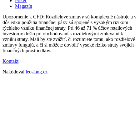
Poker
Magazín
Upozornenie k CFD: Rozdielové zmluvy sú komplexné nástroje a v
dôsledku použitia finančnej páky sú spojené s vysokým rizikom
rýchleho vzniku finančnej straty. Pri 46 až 71 % účtov retailových
investorov došlo pri obchodovaní s rozdielovými zmluvami k
vzniku straty. Mali by ste zvážiť, či rozumiete tomu, ako rozdielové
zmluvy fungujú, a či si môžete dovoliť vysoké riziko straty svojich
finančných prostriedkov.
Kontakt
Nakódoval
leoslang.cz