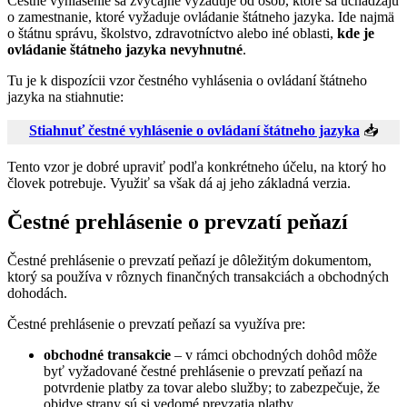
Čestné vyhlásenie sa zvyčajne vyžaduje od osôb, ktoré sa uchádzajú
o zamestnanie, ktoré vyžaduje ovládanie štátneho jazyka. Ide najmä
o štátnu správu, školstvo, zdravotníctvo alebo iné oblasti,
kde je
ovládanie štátneho jazyka nevyhnutné
.
Tu je k dispozícii vzor čestného vyhlásenia o ovládaní štátneho
jazyka na stiahnutie:
Stiahnuť čestné vyhlásenie o ovládaní štátneho jazyka
📥
Tento vzor je dobré upraviť podľa konkrétneho účelu, na ktorý ho
človek potrebuje. Využiť sa však dá aj jeho základná verzia.
Čestné prehlásenie o prevzatí peňazí
Čestné prehlásenie o prevzatí peňazí je dôležitým dokumentom,
ktorý sa používa v rôznych finančných transakciách a obchodných
dohodách.
Čestné prehlásenie o prevzatí peňazí sa využíva pre:
obchodné transakcie
– v rámci obchodných dohôd môže
byť vyžadované čestné prehlásenie o prevzatí peňazí na
potvrdenie platby za tovar alebo služby; to zabezpečuje, že
obidve strany sú si vedomé prevzatia platby