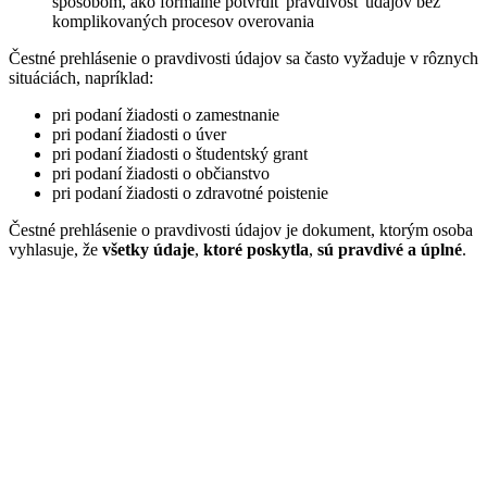
spôsobom, ako formálne potvrdiť pravdivosť údajov bez
komplikovaných procesov overovania
Čestné prehlásenie o pravdivosti údajov sa často vyžaduje v rôznych
situáciách, napríklad:
pri podaní žiadosti o zamestnanie
pri podaní žiadosti o úver
pri podaní žiadosti o študentský grant
pri podaní žiadosti o občianstvo
pri podaní žiadosti o zdravotné poistenie
Čestné prehlásenie o pravdivosti údajov je dokument, ktorým osoba
vyhlasuje, že
všetky údaje
,
ktoré poskytla
,
sú pravdivé a úplné
.