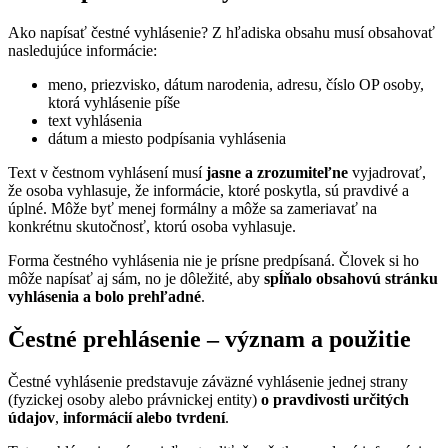
Ako napísať čestné vyhlásenie? Z hľadiska obsahu musí obsahovať
nasledujúce informácie:
meno, priezvisko, dátum narodenia, adresu, číslo OP osoby,
ktorá vyhlásenie píše
text vyhlásenia
dátum a miesto podpísania vyhlásenia
Text v čestnom vyhlásení musí
jasne a zrozumiteľne
vyjadrovať,
že osoba vyhlasuje, že informácie, ktoré poskytla, sú pravdivé a
úplné. Môže byť menej formálny a môže sa zameriavať na
konkrétnu skutočnosť, ktorú osoba vyhlasuje.
Forma čestného vyhlásenia nie je prísne predpísaná. Človek si ho
môže napísať aj sám, no je dôležité, aby
spĺňalo obsahovú stránku
vyhlásenia a bolo prehľadné
.
Čestné prehlásenie – význam a použitie
Čestné vyhlásenie predstavuje záväzné vyhlásenie jednej strany
(fyzickej osoby alebo právnickej entity)
o pravdivosti určitých
údajov
,
informácií alebo tvrdení
.