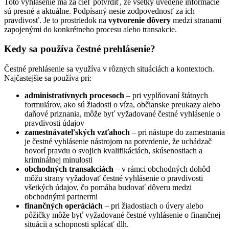
Toto vyhlásenie má za cieľ potvrdiť, že všetky uvedené informácie
sú presné a aktuálne. Podpísaný nesie zodpovednosť za ich
pravdivosť. Je to prostriedok na
vytvorenie dôvery
medzi stranami
zapojenými do konkrétneho procesu alebo transakcie.
Kedy sa používa čestné prehlásenie?
Čestné prehlásenie sa využíva v rôznych situáciách a kontextoch.
Najčastejšie sa používa pri:
administratívnych procesoch
– pri vyplňovaní štátnych
formulárov, ako sú žiadosti o víza, občianske preukazy alebo
daňové priznania, môže byť vyžadované čestné vyhlásenie o
pravdivosti údajov
zamestnávateľských vzťahoch
– pri nástupe do zamestnania
je čestné vyhlásenie nástrojom na potvrdenie, že uchádzač
hovorí pravdu o svojich kvalifikáciách, skúsenostiach a
kriminálnej minulosti
obchodných transakciách
– v rámci obchodných dohôd
môžu strany vyžadovať čestné vyhlásenie o pravdivosti
všetkých údajov, čo pomáha budovať dôveru medzi
obchodnými partnermi
finančných operáciách
– pri žiadostiach o úvery alebo
pôžičky môže byť vyžadované čestné vyhlásenie o finančnej
situácii a schopnosti splácať dlh.