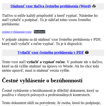
Stiahnuť vzor tlačiva čestného prehlásenia (Word)
📥
Tlačivo si môže každý prispôsobiť a hneď vypísať. Následne ho
stačí vytlačiť a podpísať. Tu je náhľad tohto vzoru čestného
prehlásenia:
cestne-vyhlasenie-vzor
Stiahnuť
V prípade záujmu sa dá stiahnuť vzor čestného prehlásenia v PDF,
ktorý stačí vytlačiť a ručne vypísať. Tu je k dispozícii:
Vytlačiť vzor čestného prehlásenia v PDF
🖨️
Tento vzor stačí
vytlačiť a vypísať ručne
. V podstate ide o tlačivo,
ktoré sa dá vyššie stiahnuť na úpravu vo Worde. Ak ho chce teda
niekto upraviť, musí si stiahnuť verziu vyššie.
Čestné vyhlásenie o bezúhonnosti
Čestné vyhlásenie o bezúhonnosti je dôležitý dokument, ktorý sa
používa v rôznych právnych a profesionálnych kontextoch.
Tento dokument slúži na potvrdenie, že osoba, ktorá ho podpisuje,