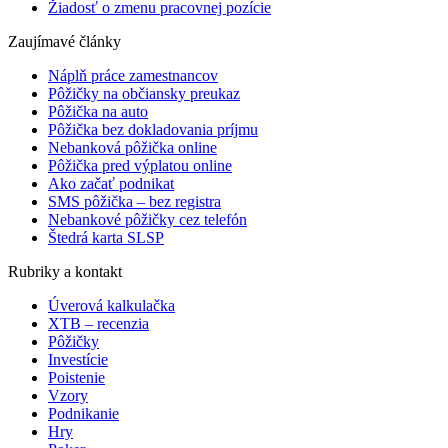
Žiadosť o zmenu pracovnej pozície
Zaujímavé články
Náplň práce zamestnancov
Pôžičky na občiansky preukaz
Pôžička na auto
Pôžička bez dokladovania príjmu
Nebanková pôžička online
Pôžička pred výplatou online
Ako začať podnikat
SMS pôžička – bez registra
Nebankové pôžičky cez telefón
Štedrá karta SLSP
Rubriky a kontakt
Úverová kalkulačka
XTB – recenzia
Pôžičky
Investície
Poistenie
Vzory
Podnikanie
Hry