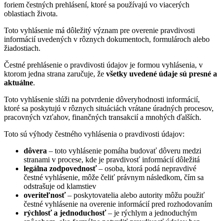
foriem čestných prehlásení, ktoré sa používajú vo viacerých
oblastiach života.
Toto vyhlásenie má dôležitý význam pre overenie pravdivosti
informácií uvedených v rôznych dokumentoch, formulároch alebo
žiadostiach.
Čestné prehlásenie o pravdivosti údajov je formou vyhlásenia, v
ktorom jedna strana zaručuje, že
všetky uvedené údaje sú presné a
aktuálne
.
Toto vyhlásenie slúži na potvrdenie dôveryhodnosti informácií,
ktoré sa poskytujú v rôznych situáciách vrátane úradných procesov,
pracovných vzťahov, finančných transakcií a mnohých ďalších.
Toto sú výhody čestného vyhlásenia o pravdivosti údajov:
dôvera
– toto vyhlásenie pomáha budovať dôveru medzi
stranami v procese, kde je pravdivosť informácií dôležitá
legálna zodpovednosť
– osoba, ktorá podá nepravdivé
čestné vyhlásenie, môže čeliť právnym následkom, čím sa
odstrašuje od klamstiev
overiteľnosť
– poskytovatelia alebo autority môžu použiť
čestné vyhlásenie na overenie informácií pred rozhodovaním
rýchlosť a jednoduchosť
– je rýchlym a jednoduchým