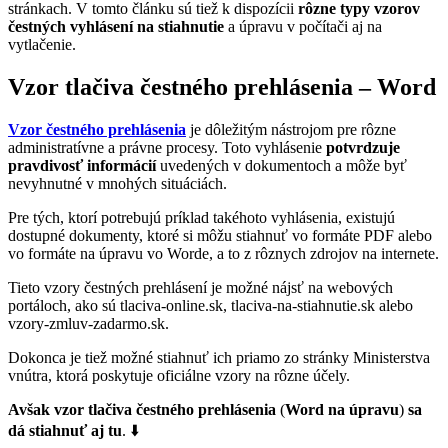
stránkach. V tomto článku sú tiež k dispozícii
rôzne typy vzorov
čestných vyhlásení na stiahnutie
a úpravu v počítači aj na
vytlačenie.
Vzor tlačiva čestného prehlásenia – Word
Vzor čestného prehlásenia
je dôležitým nástrojom pre rôzne
administratívne a právne procesy. Toto vyhlásenie
potvrdzuje
pravdivosť informácií
uvedených v dokumentoch a môže byť
nevyhnutné v mnohých situáciách.
Pre tých, ktorí potrebujú príklad takéhoto vyhlásenia, existujú
dostupné dokumenty, ktoré si môžu stiahnuť vo formáte PDF alebo
vo formáte na úpravu vo Worde, a to z rôznych zdrojov na internete.
Tieto vzory čestných prehlásení je možné nájsť na webových
portáloch, ako sú tlaciva-online.sk, tlaciva-na-stiahnutie.sk alebo
vzory-zmluv-zadarmo.sk.
Dokonca je tiež možné stiahnuť ich priamo zo stránky Ministerstva
vnútra, ktorá poskytuje oficiálne vzory na rôzne účely.
Avšak vzor tlačiva čestného prehlásenia
(
Word na úpravu
)
sa
dá stiahnuť aj tu
. ⬇️