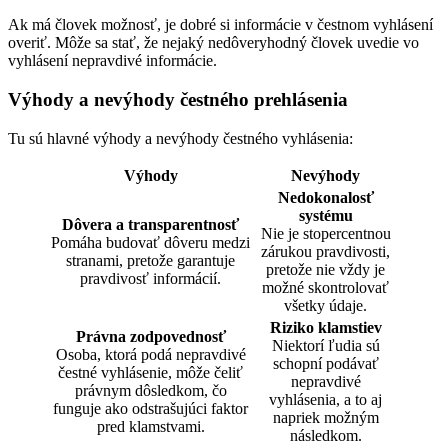
Ak má človek možnosť, je dobré si informácie v čestnom vyhlásení
overiť. Môže sa stať, že nejaký nedôveryhodný človek uvedie vo
vyhlásení nepravdivé informácie.
Výhody a nevýhody čestného prehlásenia
Tu sú hlavné výhody a nevýhody čestného vyhlásenia:
Výhody
Nevýhody
Nedokonalosť
systému
Dôvera a transparentnosť
Nie je stopercentnou
Pomáha budovať dôveru medzi
zárukou pravdivosti,
stranami, pretože garantuje
pretože nie vždy je
pravdivosť informácií.
možné skontrolovať
všetky údaje.
Riziko klamstiev
Právna zodpovednosť
Niektorí ľudia sú
Osoba, ktorá podá nepravdivé
schopní podávať
čestné vyhlásenie, môže čeliť
nepravdivé
právnym dôsledkom, čo
vyhlásenia, a to aj
funguje ako odstrašujúci faktor
napriek možným
pred klamstvami.
následkom.