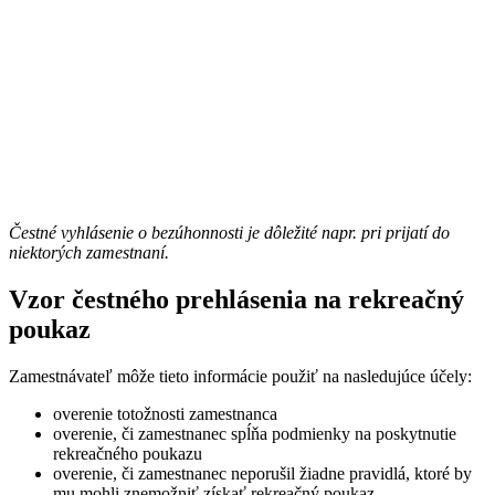
Čestné vyhlásenie o bezúhonnosti je dôležité napr. pri prijatí do
niektorých zamestnaní.
Vzor čestného prehlásenia na rekreačný
poukaz
Zamestnávateľ môže tieto informácie použiť na nasledujúce účely:
overenie totožnosti zamestnanca
overenie, či zamestnanec spĺňa podmienky na poskytnutie
rekreačného poukazu
overenie, či zamestnanec neporušil žiadne pravidlá, ktoré by
mu mohli znemožniť získať rekreačný poukaz