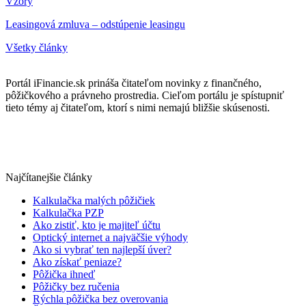
Vzory
Leasingová zmluva – odstúpenie leasingu
Všetky články
Portál iFinancie.sk prináša čitateľom novinky z finančného,
pôžičkového a právneho prostredia. Cieľom portálu je spístupniť
tieto témy aj čitateľom, ktorí s nimi nemajú bližšie skúsenosti.
Najčítanejšie články
Kalkulačka malých pôžičiek
Kalkulačka PZP
Ako zistiť, kto je majiteľ účtu
Optický internet a najväčšie výhody
Ako si vybrať ten najlepší úver?
Ako získať peniaze?
Pôžička ihneď
Pôžičky bez ručenia
Rýchla pôžička bez overovania