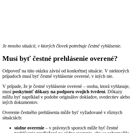
Je mnoho situácii, v ktorých človek potrebuje čestné vyhlásenie.
Musí byť čestné prehlásenie overené?
Odpoveď na túto otázku závisí od konkrétnej situácie. V niektorých
prípadoch musí byť čestné vyhlásenie overené, v iných nie.
V prípade, že je čestné vyhlásenie overené – osoba, ktorá vyhlasuje,
musí
poskytnúť dôkazy na podporu svojich tvrdení
. Dôkazy
môžu byť napríklad v podobe originálov dokladov, svedectiev alebo
iných dokumentov.
Overenie čestného prehlásenia môže byť vyžadované v rôznych
situáciách:
súdne overenie
– v právnych sporoch môže byť čestné