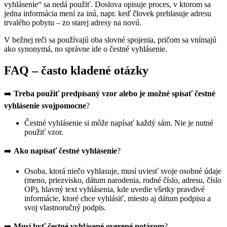
vyhlásenie“ sa nedá použiť. Doslova opisuje proces, v ktorom sa
jedna informácia mení za inú, napr. keď človek prehlasuje adresu
trvalého pobytu – zo starej adresy na novú.
V bežnej reči sa používajú oba slovné spojenia, pričom sa vnímajú
ako synonymá, no správne ide o čestné vyhlásenie.
FAQ – často kladené otázky
➡️
Treba použiť predpísaný vzor alebo je možné spísať čestné
vyhlásenie svojpomocne
?
Čestné vyhlásenie si môže napísať každý sám. Nie je nutné
použiť vzor.
➡️
Ako napísať čestné vyhlásenie
?
Osoba, ktorá niečo vyhlasuje, musí uviesť svoje osobné údaje
(meno, priezvisko, dátum narodenia, rodné číslo, adresu, číslo
OP), hlavný text vyhlásenia, kde uvedie všetky pravdivé
informácie, ktoré chce vyhlásiť, miesto aj dátum podpisu a
svoj vlastnoručný podpis.
➡️
Musí byť čestné vyhlásené overené notárom
?