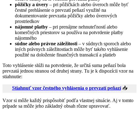
pôžičky a úvery
– pri pôžičkách alebo úveroch môže byť
čestné prehlásenie o prevzatí peňazí využité na
dokumentovanie prevzatia pôžičky alebo úverových
prostriedkov
nájomné platby
– pri prenájme nehnuteľností alebo
komerčných priestorov sa používa na potvrdenie platby
nájomného
súdne alebo právne záležitosti
– v súdnych sporoch alebo
iných právnych záležitostiach môže byť takéto vyhlásenie
použité na doloženie finančných transakcií a platieb
Toto vyhlásenie slúži na potvrdenie, že určitá suma peňazí bola
prevzatá jednou stranou od druhej strany. Tu je k dispozícii vzor na
stiahnutie:
Stiahnuť vzor čestného vyhlásenia o prevzatí peňazí
📥
Vzor si môže každý prispôsobiť podľa vlastnej situácie. Aj v tomto
prípade sa môže jeho základný obsah rôzne upravovať.