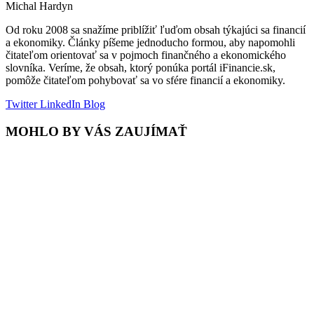
Michal Hardyn
Od roku 2008 sa snažíme priblížiť ľuďom obsah týkajúci sa financií
a ekonomiky. Články píšeme jednoducho formou, aby napomohli
čitateľom orientovať sa v pojmoch finančného a ekonomického
slovníka. Veríme, že obsah, ktorý ponúka portál iFinancie.sk,
pomôže čitateľom pohybovať sa vo sfére financií a ekonomiky.
Twitter
LinkedIn
Blog
MOHLO BY VÁS ZAUJÍMAŤ