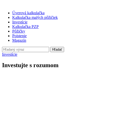
Úverová kalkulačka
Kalkulačka malých pôžičiek
Investície
Kalkulačka PZP
Pôžičky
Poistenie
Magazín
Hľadať
Investície
Investujte s rozumom