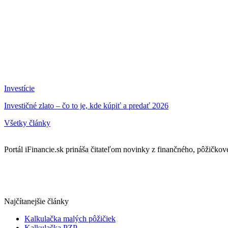
Investície
Investičné zlato – čo to je, kde kúpiť a predať 2026
Všetky články
Portál iFinancie.sk prináša čitateľom novinky z finančného, pôžičkovéh
Najčítanejšie články
Kalkulačka malých pôžičiek
Kalkulačka PZP