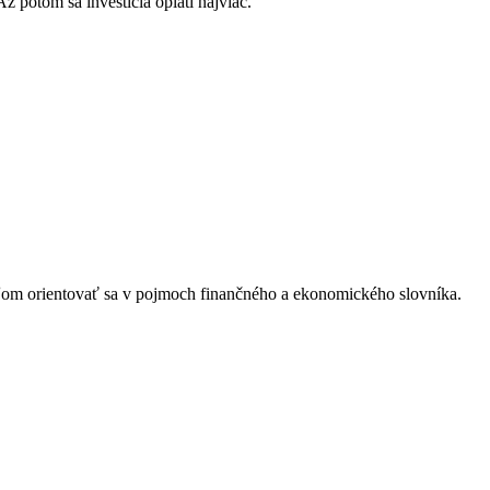
 potom sa investícia oplatí najviac.
eľom orientovať sa v pojmoch finančného a ekonomického slovníka.