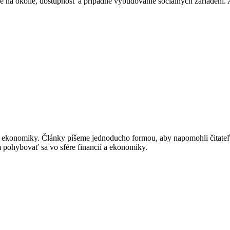
a okolie, dostupnosť a prípadne vybudovanie sociálnych zariadení. Až
í a ekonomiky. Články píšeme jednoducho formou, aby napomohli čitat
m pohybovať sa vo sfére financií a ekonomiky.