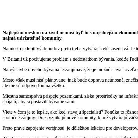
Najlepším mestom na život nemusí byť to s najsilnejšou ekonomiko
najmä udržateľné komunity.
Namiesto jednotlivých budov preto treba vytvárať celé susedstvá. Je 
V Británii už pociťujeme problém s nedostatkom bývania, keďže ľudia
Na výstavbe nového bývania je zaujímavé, že je možné stavať oveľa en
Mesto však musí rásť plánovane, inak bude doprava neúnosná, znečist
ale nie sú odpoveďou na všetko.
Miestna samospráva prispeje pozemkami, získa prostriedky na infraštru
spájajú, aby si postavili bývanie sami.
Viete v čom je to lepšie, ako keď stavajú špecialisti? Ponúka to rôz
spoločné záujmy. Dnes vznikajú nové komunity, ktoré vytvárajú väčš
Preto práve zapojenie verejnosti, je dôležitou lekciou pre developerov