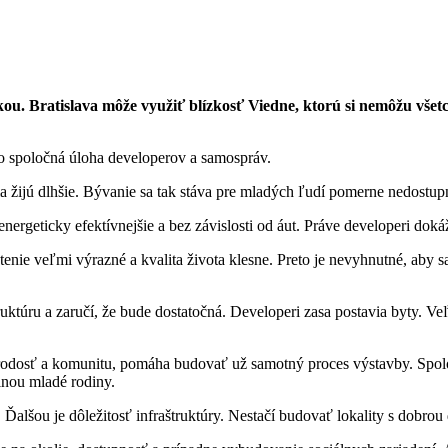
u. Bratislava môže využiť blízkosť Viedne, ktorú si nemôžu všetci
to spoločná úloha developerov a samospráv.
 žijú dlhšie. Bývanie sa tak stáva pre mladých ľudí pomerne nedostup
ergeticky efektívnejšie a bez závislosti od áut. Práve developeri dokáž
enie veľmi výrazné a kvalita života klesne. Preto je nevyhnutné, aby s
ktúru a zaručí, že bude dostatočná. Developeri zasa postavia byty. Veľ
norodosť a komunitu, pomáha budovať už samotný proces výstavby. Spolo
inou mladé rodiny.
. Ďalšou je dôležitosť infraštruktúry. Nestačí budovať lokality s dobrou