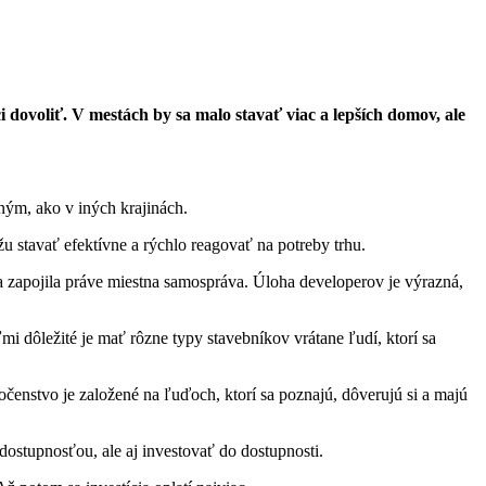
 dovoliť. V mestách by sa malo stavať viac a lepších domov, ale
ným, ako v iných krajinách.
u stavať efektívne a rýchlo reagovať na potreby trhu.
a zapojila práve miestna samospráva. Úloha developerov je výrazná,
mi dôležité je mať rôzne typy stavebníkov vrátane ľudí, ktorí sa
čenstvo je založené na ľuďoch, ktorí sa poznajú, dôverujú si a majú
 dostupnosťou, ale aj investovať do dostupnosti.