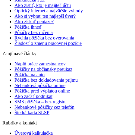
Ako zistiť, kto je majiteľ účtu
Optický internet a najväčšie výhody
Ako si vybrať ten najlepší úver?
Ako získať peniaze?
Pôžička ihneď
Pôžičky bez ručenia
Rýchla pôžička bez overovania
Žiadosť o zmenu pracovnej pozície
Zaujímavé články
Náplň práce zamestnancov
Pôžičky na občiansky preukaz
Pôžička na auto
Pôžička bez dokladovania príjmu
Nebanková pôžička online
Pôžička pred výplatou online
Ako začať podnikat
SMS pôžička – bez registra
Nebankové pôžičky cez telefón
Štedrá karta SLSP
Rubriky a kontakt
Úverová kalkulačka