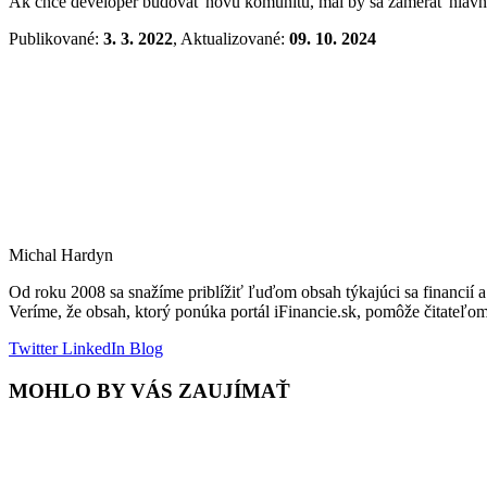
Ak chce developer budovať novú komunitu, mal by sa zamerať hlavne n
Publikované:
3. 3. 2022
, Aktualizované:
09. 10. 2024
Michal Hardyn
Od roku 2008 sa snažíme priblížiť ľuďom obsah týkajúci sa financi
Veríme, že obsah, ktorý ponúka portál iFinancie.sk, pomôže čitateľo
Twitter
LinkedIn
Blog
MOHLO BY VÁS ZAUJÍMAŤ