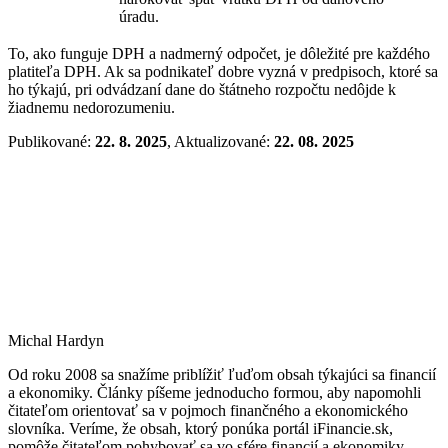
úradu.
To, ako funguje DPH a nadmerný odpočet, je dôležité pre každého
platiteľa DPH. Ak sa podnikateľ dobre vyzná v predpisoch, ktoré sa
ho týkajú, pri odvádzaní dane do štátneho rozpočtu nedôjde k
žiadnemu nedorozumeniu.
Publikované:
22. 8. 2025
, Aktualizované:
22. 08. 2025
Michal Hardyn
Od roku 2008 sa snažíme priblížiť ľuďom obsah týkajúci sa financií
a ekonomiky. Články píšeme jednoducho formou, aby napomohli
čitateľom orientovať sa v pojmoch finančného a ekonomického
slovníka. Veríme, že obsah, ktorý ponúka portál iFinancie.sk,
pomôže čitateľom pohybovať sa vo sfére financií a ekonomiky.