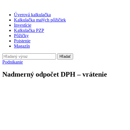
Úverová kalkulačka
Kalkulačka malých pôžičiek
Investície
Kalkulačka PZP
Pôžičky
Poistenie
Magazín
Hľadať
Podnikanie
Nadmerný odpočet DPH – vrátenie