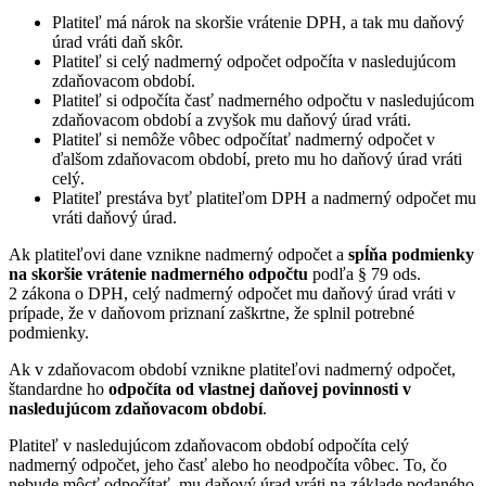
Platiteľ má nárok na skoršie vrátenie DPH, a tak mu daňový
úrad vráti daň skôr.
Platiteľ si celý nadmerný odpočet odpočíta v nasledujúcom
zdaňovacom období.
Platiteľ si odpočíta časť nadmerného odpočtu v nasledujúcom
zdaňovacom období a zvyšok mu daňový úrad vráti.
Platiteľ si nemôže vôbec odpočítať nadmerný odpočet v
ďalšom zdaňovacom období, preto mu ho daňový úrad vráti
celý.
Platiteľ prestáva byť platiteľom DPH a nadmerný odpočet mu
vráti daňový úrad.
Ak platiteľovi dane vznikne nadmerný odpočet a
spĺňa podmienky
na skoršie vrátenie nadmerného odpočtu
podľa § 79 ods.
2 zákona o DPH, celý nadmerný odpočet mu daňový úrad vráti v
prípade, že v daňovom priznaní zaškrtne, že splnil potrebné
podmienky.
Ak v zdaňovacom období vznikne platiteľovi nadmerný odpočet,
štandardne ho
odpočíta od vlastnej daňovej povinnosti v
nasledujúcom zdaňovacom období
.
Platiteľ v nasledujúcom zdaňovacom období odpočíta celý
nadmerný odpočet, jeho časť alebo ho neodpočíta vôbec. To, čo
nebude môcť odpočítať, mu daňový úrad vráti na základe podaného