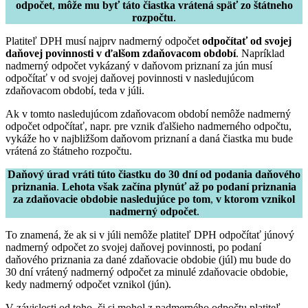
odpočet
,
môže mu byť táto čiastka vrátená späť zo štátneho
rozpočtu
.
Platiteľ DPH musí najprv nadmerný odpočet
odpočítať od svojej
daňovej povinnosti v ďalšom zdaňovacom období
. Napríklad
nadmerný odpočet vykázaný v daňovom priznaní za jún musí
odpočítať v od svojej daňovej povinnosti v nasledujúcom
zdaňovacom období, teda v júli.
Ak v tomto nasledujúcom zdaňovacom období nemôže nadmerný
odpočet odpočítať, napr. pre vznik ďalšieho nadmerného odpočtu,
vykáže ho v najbližšom daňovom priznaní a daná čiastka mu bude
vrátená zo štátneho rozpočtu.
Daňový úrad vráti túto čiastku do 30 dní od podania daňového
priznania
.
Lehota však začína plynúť až po podaní priznania
za zdaňovacie obdobie nasledujúce po tom
,
v ktorom vznikol
nadmerný odpočet
.
To znamená, že ak si v júli nemôže platiteľ DPH odpočítať júnový
nadmerný odpočet zo svojej daňovej povinnosti, po podaní
daňového priznania za dané zdaňovacie obdobie (júl) mu bude do
30 dní vrátený nadmerný odpočet za minulé zdaňovacie obdobie,
kedy nadmerný odpočet vznikol (jún).
V závislosti od toho, či si mohol z nadmerného odpočtu platiteľ