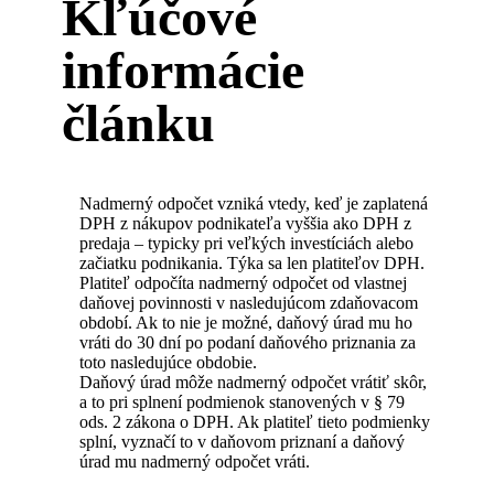
Kľúčové
informácie
článku
Nadmerný odpočet vzniká vtedy, keď je zaplatená
DPH z nákupov podnikateľa vyššia ako DPH z
predaja – typicky pri veľkých investíciách alebo
začiatku podnikania. Týka sa len platiteľov DPH.
Platiteľ odpočíta nadmerný odpočet od vlastnej
daňovej povinnosti v nasledujúcom zdaňovacom
období. Ak to nie je možné, daňový úrad mu ho
vráti do 30 dní po podaní daňového priznania za
toto nasledujúce obdobie.
Daňový úrad môže nadmerný odpočet vrátiť skôr,
a to pri splnení podmienok stanovených v § 79
ods. 2 zákona o DPH. Ak platiteľ tieto podmienky
splní, vyznačí to v daňovom priznaní a daňový
úrad mu nadmerný odpočet vráti.