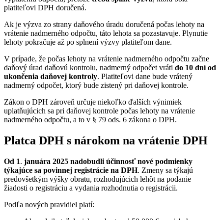
platiteľovi DPH doručená.
Ak je výzva zo strany daňového úradu doručená počas lehoty na
vrátenie nadmerného odpočtu, táto lehota sa pozastavuje. Plynutie
lehoty pokračuje až po splnení výzvy platiteľom dane.
V prípade, že počas lehoty na vrátenie nadmerného odpočtu začne
daňový úrad daňovú kontrolu, nadmerný odpočet vráti
do 10 dní od
ukončenia daňovej kontroly
. Platiteľovi dane bude vrátený
nadmerný odpočet, ktorý bude zistený pri daňovej kontrole.
Zákon o DPH zároveň určuje niekoľko ďalších výnimiek
uplatňujúcich sa pri daňovej kontrole počas lehoty na vrátenie
nadmerného odpočtu, a to v § 79 ods. 6 zákona o DPH.
Platca DPH s nárokom na vrátenie DPH
Od 1
.
januára 2025 nadobudli účinnosť nové podmienky
týkajúce sa povinnej registrácie na DPH
. Zmeny sa týkajú
predovšetkým výšky obratu, rozhodujúcich lehôt na podanie
žiadosti o registráciu a vydania rozhodnutia o registrácii.
Podľa nových pravidiel platí: