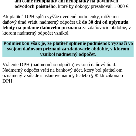
ani colné nedoplatky ani nedoplatky na povinných
odvodoch poistného
, ktoré by dokopy presahovali 1 000 €.
Ak platiteľ DPH spĺňa vyššie uvedené podmienky, môže mu
daňový úrad vrátiť nadmerný odpočet už
do 30 dní od uplynutia
lehoty na podanie daňového priznania
za zdaňovacie obdobie, v
ktorom nadmerný odpočet vznikol.
Podmienkou však je
,
že platiteľ splnenie podmienok vyznačí vo
svojom daňovom priznaní za zdaňovacie obdobie
,
v ktorom
vznikol nadmerný odpočet
.
Vrátenie DPH (nadmerného odpočtu) vykoná daňový úrad.
Nadmerný odpočet vráti na bankový účet, ktorý bol platiteľom
oznámený v súlade s ustanoveniami § 6 alebo § 85kk zákona o
DPH.