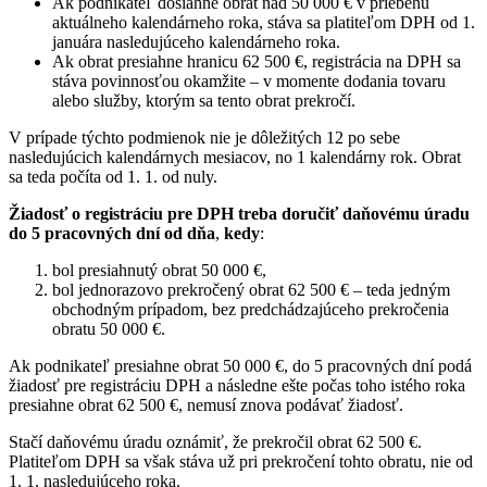
Ak podnikateľ dosiahne obrat nad 50 000 € v priebehu
aktuálneho kalendárneho roka, stáva sa platiteľom DPH od 1.
januára nasledujúceho kalendárneho roka.
Ak obrat presiahne hranicu 62 500 €, registrácia na DPH sa
stáva povinnosťou okamžite – v momente dodania tovaru
alebo služby, ktorým sa tento obrat prekročí.
V prípade týchto podmienok nie je dôležitých 12 po sebe
nasledujúcich kalendárnych mesiacov, no 1 kalendárny rok. Obrat
sa teda počíta od 1. 1. od nuly.
Žiadosť o registráciu pre DPH treba doručiť daňovému úradu
do 5 pracovných dní od dňa
,
kedy
:
bol presiahnutý obrat 50 000 €,
bol jednorazovo prekročený obrat 62 500 € – teda jedným
obchodným prípadom, bez predchádzajúceho prekročenia
obratu 50 000 €.
Ak podnikateľ presiahne obrat 50 000 €, do 5 pracovných dní podá
žiadosť pre registráciu DPH a následne ešte počas toho istého roka
presiahne obrat 62 500 €, nemusí znova podávať žiadosť.
Stačí daňovému úradu oznámiť, že prekročil obrat 62 500 €.
Platiteľom DPH sa však stáva už pri prekročení tohto obratu, nie od
1. 1. nasledujúceho roka.