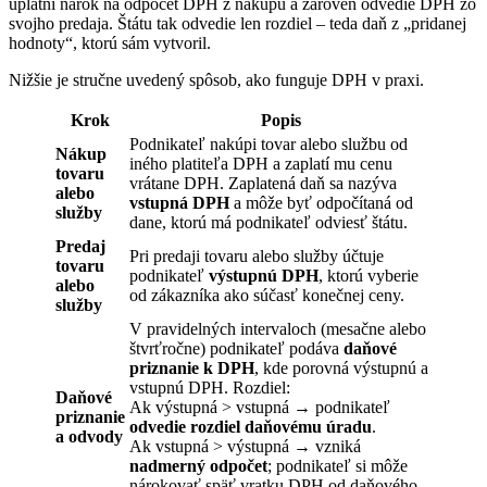
uplatní nárok na odpočet DPH z nákupu a zároveň odvedie DPH zo
svojho predaja. Štátu tak odvedie len rozdiel – teda daň z „pridanej
hodnoty“, ktorú sám vytvoril.
Nižšie je stručne uvedený spôsob, ako funguje DPH v praxi.
Krok
Popis
Podnikateľ nakúpi tovar alebo službu od
Nákup
iného platiteľa DPH a zaplatí mu cenu
tovaru
vrátane DPH. Zaplatená daň sa nazýva
alebo
vstupná DPH
a môže byť odpočítaná od
služby
dane, ktorú má podnikateľ odviesť štátu.
Predaj
Pri predaji tovaru alebo služby účtuje
tovaru
podnikateľ
výstupnú DPH
, ktorú vyberie
alebo
od zákazníka ako súčasť konečnej ceny.
služby
V pravidelných intervaloch (mesačne alebo
štvrťročne) podnikateľ podáva
daňové
priznanie k DPH
, kde porovná výstupnú a
vstupnú DPH. Rozdiel:
Daňové
Ak výstupná > vstupná → podnikateľ
priznanie
odvedie rozdiel daňovému úradu
.
a odvody
Ak vstupná > výstupná → vzniká
nadmerný odpočet
; podnikateľ si môže
nárokovať späť vratku DPH od daňového