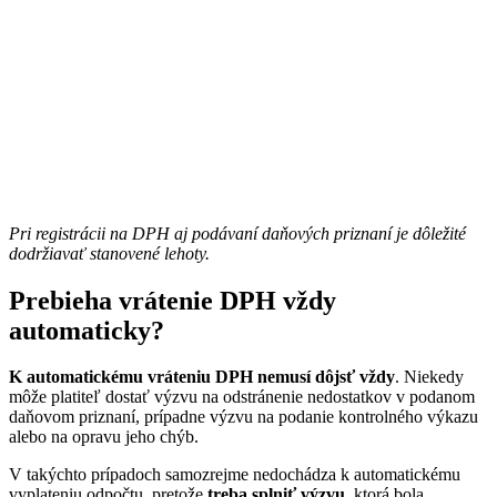
Pri registrácii na DPH aj podávaní daňových priznaní je dôležité
dodržiavať stanovené lehoty.
Prebieha vrátenie DPH vždy
automaticky?
K automatickému vráteniu DPH nemusí dôjsť vždy
. Niekedy
môže platiteľ dostať výzvu na odstránenie nedostatkov v podanom
daňovom priznaní, prípadne výzvu na podanie kontrolného výkazu
alebo na opravu jeho chýb.
V takýchto prípadoch samozrejme nedochádza k automatickému
vyplateniu odpočtu, pretože
treba splniť výzvu
, ktorá bola