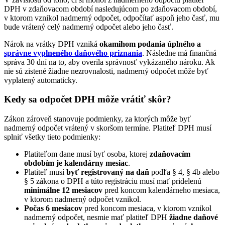
DPH v zdaňovacom období nasledujúcom po zdaňovacom období,
v ktorom vznikol nadmerný odpočet, odpočítať aspoň jeho časť, mu
bude vrátený celý nadmerný odpočet alebo jeho časť.
Nárok na vrátky DPH vzniká
okamihom podania úplného a
správne vyplneného daňového priznania
. Následne má finančná
správa 30 dní na to, aby overila správnosť vykázaného nároku. Ak
nie sú zistené žiadne nezrovnalosti, nadmerný odpočet môže byť
vyplatený automaticky.
Kedy sa odpočet DPH môže vrátiť skôr?
Zákon zároveň stanovuje podmienky, za ktorých môže byť
nadmerný odpočet vrátený v skoršom termíne. Platiteľ DPH musí
splniť všetky tieto podmienky:
Platiteľom dane musí byť osoba, ktorej
zdaňovacím
obdobím je kalendárny mesiac
.
Platiteľ musí
byť registrovaný na daň
podľa § 4, § 4b alebo
§ 5 zákona o DPH a túto registráciu musí mať pridelenú
minimálne 12 mesiacov
pred koncom kalendárneho mesiaca,
v ktorom nadmerný odpočet vznikol.
Počas 6 mesiacov
pred koncom mesiaca, v ktorom vznikol
nadmerný odpočet, nesmie mať platiteľ DPH
žiadne daňové