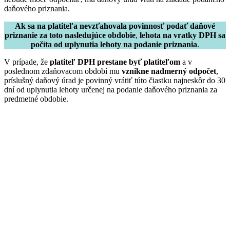
daňového priznania.
Ak sa na platiteľa nevzťahovala povinnosť podať daňové
priznanie za toto nasledujúce obdobie
,
lehota na vratky DPH sa
počíta od uplynutia lehoty na podanie priznania
.
V prípade, že
platiteľ DPH prestane byť platiteľom
a v
poslednom zdaňovacom období mu
vznikne nadmerný odpočet
,
príslušný daňový úrad je povinný vrátiť túto čiastku najneskôr do 30
dní od uplynutia lehoty určenej na podanie daňového priznania za
predmetné obdobie.