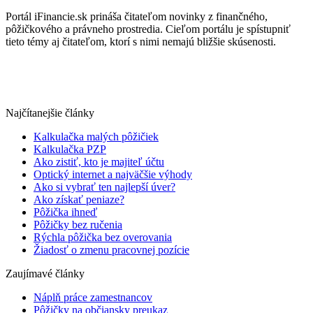
Portál iFinancie.sk prináša čitateľom novinky z finančného,
pôžičkového a právneho prostredia. Cieľom portálu je spístupniť
tieto témy aj čitateľom, ktorí s nimi nemajú bližšie skúsenosti.
Najčítanejšie články
Kalkulačka malých pôžičiek
Kalkulačka PZP
Ako zistiť, kto je majiteľ účtu
Optický internet a najväčšie výhody
Ako si vybrať ten najlepší úver?
Ako získať peniaze?
Pôžička ihneď
Pôžičky bez ručenia
Rýchla pôžička bez overovania
Žiadosť o zmenu pracovnej pozície
Zaujímavé články
Náplň práce zamestnancov
Pôžičky na občiansky preukaz