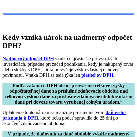
Kedy vzniká nárok na nadmerný odpočet
DPH?
Nadmerný odpočet DPH
vzniká najčastejšie pri vysokých
investíciách, prípadne pri začatí podnikania, kedy je nakúpený tovar
alebo služby s DPH, ktorá prevyšuje výšku vlastnej daňovej
povinnosti. Vratka DPH sa teda týka len
platiteľov DPH
.
Podľa zákona o DPH ide o
„
prevýšenie celkovej výšky
odpočítateľnej dane za príslušné zdaňovacie obdobie nad
celkovou výškou dane za príslušné zdaňovacie obdobie okrem
dane pri dovoze tovaru vyrubenej colným úradom
.“
Uplatnenie tohto nároku sa realizuje prostredníctvom
daňového
priznania k DPH
, ktoré treba podať spravidla do 25 dní po
skončení zdaňovacieho obdobia.
V prípade
,
že daňovník za dané obdobie vykáže nadmerný