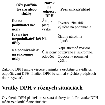
Nárok
Účel použitia
na
tovaru alebo
Poznámka/Príklad
odpočet
služby
DPH
Iba na
Áno, v
Tovar/služba slúži
podnikateľské
plnej
výlučne na podnikanie.
účely
výške
Iba na iné
Žiadny nárok na
(nepodnikateľské)
Nie
odpočet.
účely
Napr. firemné vozidlo
Na podnikanie aj
Čiastočný
používané aj súkromne.
na súkromné
odpočet
Odpočet v pomernej
účely
výške.
Zákon o DPH určuje viaceré výnimky a osobitné pravidlá pri
odpočítavaní DPH. Platiteľ DPH by sa mal v týchto predpisoch
dobre vyznať.
Vratky DPH v rôznych situáciách
O vrátenie DPH platiteľom sa stará daňový úrad. Pri vratke DPH
môžu vzniknúť rôzne situácie: