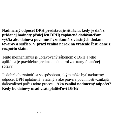
Nadmerný odpočet DPH predstavuje situáciu, kedy je daň z
pridanej hodnoty (ďalej len DPH) zaplatená dodávateľom
vyššia ako daňová povinnosť vzniknutá z vlastných dodaní
tovarov a služieb. V praxi vzniká nárok na vrátenie časti dane z
rozpočtu štátu.
Tento mechanizmus je upravovaný zákonom o DPH a jeho
aplikácia je pravidelne predmetom kontrol zo strany finančnej
správy.
Je dobré oboznámiť sa so spôsobom, akým môže byť nadmerný
odpočet DPH uplatnený, vrátený a aké práva a povinnosti vznikajú
daňovníkovi počas tohto procesu.
Ako vzniká nadmerný odpočet
?
Kedy ho daňový úrad vráti platiteľovi DPH
?