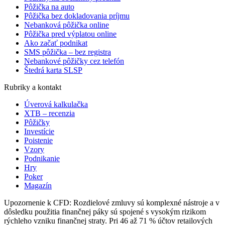
Pôžička na auto
Pôžička bez dokladovania príjmu
Nebanková pôžička online
Pôžička pred výplatou online
Ako začať podnikat
SMS pôžička – bez registra
Nebankové pôžičky cez telefón
Štedrá karta SLSP
Rubriky a kontakt
Úverová kalkulačka
XTB – recenzia
Pôžičky
Investície
Poistenie
Vzory
Podnikanie
Hry
Poker
Magazín
Upozornenie k CFD: Rozdielové zmluvy sú komplexné nástroje a v
dôsledku použitia finančnej páky sú spojené s vysokým rizikom
rýchleho vzniku finančnej straty. Pri 46 až 71 % účtov retailových