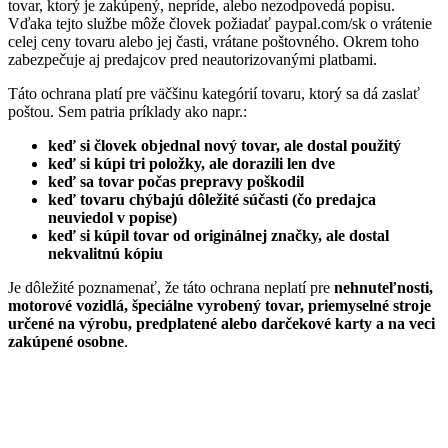
tovar, ktorý je zakúpený, nepríde, alebo nezodpovedá popisu.
Vďaka tejto službe môže človek požiadať paypal.com/sk o vrátenie
celej ceny tovaru alebo jej časti, vrátane poštovného. Okrem toho
zabezpečuje aj predajcov pred neautorizovanými platbami.
Táto ochrana platí pre väčšinu kategórií tovaru, ktorý sa dá zaslať
poštou. Sem patria príklady ako napr.:
keď si človek objednal nový tovar, ale dostal použitý
keď si kúpi tri položky, ale dorazili len dve
keď sa tovar počas prepravy poškodil
keď tovaru chýbajú dôležité súčasti (čo predajca
neuviedol v popise)
keď si kúpil tovar od originálnej značky, ale dostal
nekvalitnú kópiu
Je dôležité poznamenať, že táto ochrana neplatí pre
nehnuteľnosti,
motorové vozidlá, špeciálne vyrobený tovar, priemyselné stroje
určené na výrobu, predplatené alebo darčekové karty a na veci
zakúpené osobne
.