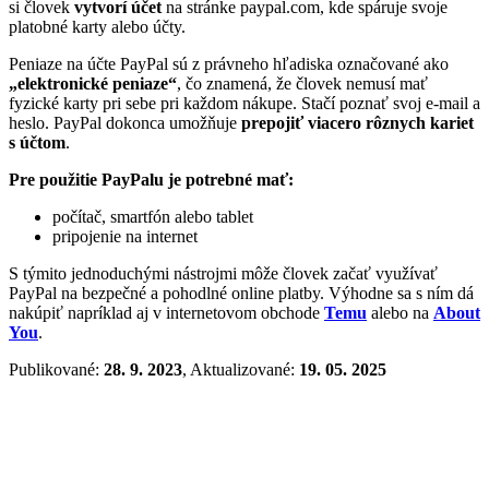
si človek
vytvorí účet
na stránke paypal.com, kde spáruje svoje
platobné karty alebo účty.
Peniaze na účte PayPal sú z právneho hľadiska označované ako
„elektronické peniaze“
, čo znamená, že človek nemusí mať
fyzické karty pri sebe pri každom nákupe. Stačí poznať svoj e-mail a
heslo. PayPal dokonca umožňuje
prepojiť viacero rôznych kariet
s účtom
.
Pre použitie PayPalu je potrebné mať:
počítač, smartfón alebo tablet
pripojenie na internet
S týmito jednoduchými nástrojmi môže človek začať využívať
PayPal na bezpečné a pohodlné online platby. Výhodne sa s ním dá
nakúpiť napríklad aj v internetovom obchode
Temu
alebo na
About
You
.
Publikované:
28. 9. 2023
, Aktualizované:
19. 05. 2025