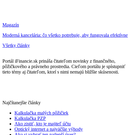
Magazín
Moderná kancelária: čo všetko potrebuje, aby fungovala efektívne
Všetky články
Portál iFinancie.sk prináša čitateľom novinky z finančného,
pôžičkového a právneho prostredia. Cieľom portálu je spístupniť
tieto témy aj čitateľom, ktorí s nimi nemajú bližšie skúsenosti.
Najčítanejšie články
Kalkulačka malých pôžičiek
Kalkulačka PZP
Ako zistiť, kto je majiteľ účtu
Optický internet a najväčšie výhody
Ako si vybrať ten najlepší úver?