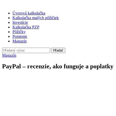
Úverová kalkulačka
Kalkulačka malých pôžičiek
Investície
Kalkulačka PZP
Pôžičky
Poistenie
Magazín
Hľadať
Magazín
PayPal – recenzie, ako funguje a poplatky