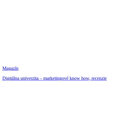
Magazín
Digitálna univerzita – marketingové know how, recenzie