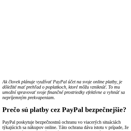
Ak človek plánuje využívať PayPal účet na svoje online platby, je
dôležité mať prehľad o poplatkoch, ktoré môžu vzniknúť. To mu
umožní spravovať svoje finančné prostriedky efektívne a vyhnúť sa
nepríjemným prekvapeniam.
Prečo sú platby cez PayPal bezpečnejšie?
PayPal poskytuje bezpečnostnú ochranu vo viacerých situáciách
týkajúcich sa nákupov online. Táto ochrana dáva istotu v prípade, že