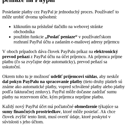
Posielanie platby cez PayPal je jednoduchý proces. Používateľ to
môže urobiť dvoma spôsobmi:
kliknutím na príslušné tlačidlo na webovej stránke
obchodníka
použitím funkcie
„Poslať peniaze“
v používateľskom
rozhraní PayPal účtu a zadaním e-mailovej adresy príjemcu
V oboch prípadoch dáva človek PayPalu príkaz na
elektronický
prevod peňazí
z PayPal účtu na účet príjemcu. Ak príjemca príjme
platbu (čo sa zvyčajne deje automaticky), prevod peňazí sa
uskutoční.
Okrem toho tu je možnosť
udeliť príjemcovi súhlas
, aby neskôr
dal pokyn PayPalu na spracovanie platby
(tieto druhy platieb sú
známe ako automatické platby, vopred schválené platby alebo platby
podľa fakturačnej zmluvy). PayPal môže dočasne zadržať sumu
platby na rezervnom účte, kým príjemca nepríjme platbu.
Každý nový PayPal účet má počiatočné
obmedzenie
týkajúce sa
sumy finančných prostriedkov
, ktoré môže posielať. Ak chce
človek zvýšiť tento limit, musí overiť údaje, ktoré poskytol v
súvislosti s jeho účtom.