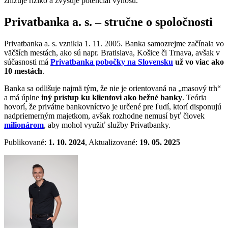
znižuje riziko a zvyšuje potenciál výnosu.
Privatbanka a. s. – stručne o spoločnosti
Privatbanka a. s. vznikla 1. 11. 2005. Banka samozrejme začínala vo
väčších mestách, ako sú napr. Bratislava, Košice či Trnava, avšak v
súčasnosti má
Privatbanka pobočky na Slovensku
už vo viac ako
10 mestách
.
Banka sa odlišuje najmä tým, že nie je orientovaná na „masový trh“
a má úplne
iný prístup ku klientovi ako bežné banky
. Teória
hovorí, že privátne bankovníctvo je určené pre ľudí, ktorí disponujú
nadpriemerným majetkom, avšak rozhodne nemusí byť človek
milionárom
, aby mohol využiť služby Privatbanky.
Publikované:
1. 10. 2024
, Aktualizované:
19. 05. 2025