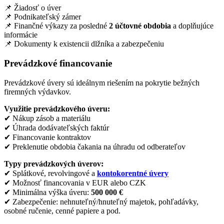
📌 Žiadosť o úver
📌 Podnikateľský zámer
📌 Finančné výkazy za posledné
2 účtovné obdobia
a doplňujúce
informácie
📌 Dokumenty k existencii dlžníka a zabezpečeniu
Prevádzkové financovanie
Prevádzkové úvery sú ideálnym riešením na pokrytie bežných
firemných výdavkov.
Využitie prevádzkového úveru:
✔ Nákup zásob a materiálu
✔ Úhrada dodávateľských faktúr
✔ Financovanie kontraktov
✔ Preklenutie obdobia čakania na úhradu od odberateľov
Typy prevádzkových úverov:
✔ Splátkové, revolvingové a
kontokorentné úvery
✔ Možnosť financovania v EUR alebo CZK
✔ Minimálna výška úveru:
500 000 €
✔ Zabezpečenie: nehnuteľný/hnuteľný majetok, pohľadávky,
osobné ručenie, cenné papiere a pod.