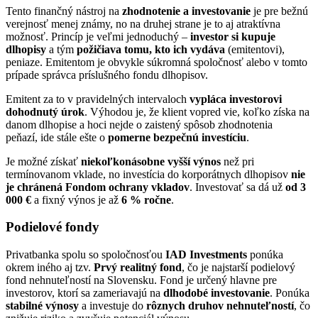
Tento finančný nástroj na
zhodnotenie a investovanie
je pre bežnú
verejnosť menej známy, no na druhej strane je to aj atraktívna
možnosť. Princíp je veľmi jednoduchý –
investor si kupuje
dlhopisy
a tým
požičiava tomu, kto ich vydáva
(emitentovi),
peniaze. Emitentom je obvykle súkromná spoločnosť alebo v tomto
prípade správca príslušného fondu dlhopisov.
Emitent za to v pravidelných intervaloch
vypláca investorovi
dohodnutý úrok
. Výhodou je, že klient vopred vie, koľko získa na
danom dlhopise a hoci nejde o zaistený spôsob zhodnotenia
peňazí, ide stále ešte o
pomerne bezpečnú investíciu
.
Je možné získať
niekoľkonásobne vyšší výnos
než pri
termínovanom vklade, no investícia do korporátnych dlhopisov
nie
je chránená Fondom ochrany vkladov
. Investovať sa dá už
od 3
000 €
a fixný výnos je až
6 % ročne
.
Podielové fondy
Privatbanka spolu so spoločnosťou
IAD Investments
ponúka
okrem iného aj tzv.
Prvý realitný fond
, čo je najstarší podielový
fond nehnuteľností na Slovensku. Fond je určený hlavne pre
investorov, ktorí sa zameriavajú na
dlhodobé investovanie
. Ponúka
stabilné výnosy
a investuje do
rôznych druhov nehnuteľností
, čo