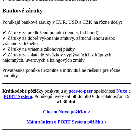
Bankové záruky
Ponúkajú bankové záruky v EUR, USD a CZK na rôzne účely:
✔ Záruky za predloženú ponuku (tender, bid bond)
✔ Záruky za dobré vykonanie zmluvy, záručnú lehotu alebo
vrátenie zádržného
✔ Záruky na vrátenie zálohovej platby
✔ Záruky za splatenie záväzkov vyplývajúcich z kúpnych,
nájomných, úverových a lízingových zmlúv
Privatbanka ponúka flexibilné a individuálne riešenia pre rôzne
podniky.
Krátkodobé pôžičky
poskytujú aj
peer-to-peer
spoločnosti
Nuxo
a
PORT System
. Ponúkajú úvery
od 50 do 500 €
do splatnosťou
15
až 30 dní
.
Chcem Nuxo pôžičku >
Mám záujem o PORT System pôžičku >