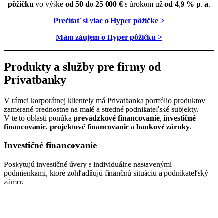
pôžičku
vo výške
od 50 do 25 000 €
s úrokom už
od 4
,
9 % p
.
a
.
Prečítať si viac o Hyper pôžičke >
Mám záujem o Hyper pôžičku >
Produkty a služby pre firmy od
Privatbanky
V rámci korporátnej klientely má Privatbanka portfólio produktov
zamerané prednostne na malé a stredné podnikateľské subjekty.
V tejto oblasti ponúka
prevádzkové financovanie
,
investičné
financovanie
,
projektové financovanie
a
bankové záruky
.
Investičné financovanie
Poskytujú investičné úvery s individuálne nastavenými
podmienkami, ktoré zohľadňujú finančnú situáciu a podnikateľský
zámer.