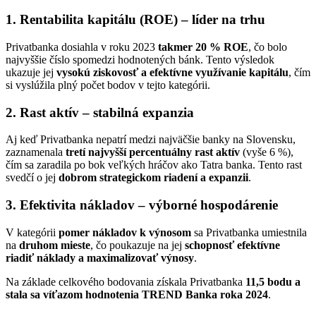
1. Rentabilita kapitálu (ROE) – líder na trhu
Privatbanka dosiahla v roku 2023
takmer 20 % ROE
, čo bolo
najvyššie číslo spomedzi hodnotených bánk. Tento výsledok
ukazuje jej
vysokú ziskovosť a efektívne využívanie kapitálu
, čím
si vyslúžila plný počet bodov v tejto kategórii.
2. Rast aktív – stabilná expanzia
Aj keď Privatbanka nepatrí medzi najväčšie banky na Slovensku,
zaznamenala
tretí najvyšší percentuálny rast aktív
(vyše 6 %),
čím sa zaradila po bok veľkých hráčov ako Tatra banka. Tento rast
svedčí o jej
dobrom strategickom riadení a expanzii
.
3. Efektivita nákladov – výborné hospodárenie
V kategórii
pomer nákladov k výnosom
sa Privatbanka umiestnila
na
druhom mieste
, čo poukazuje na jej
schopnosť efektívne
riadiť náklady a maximalizovať výnosy
.
Na základe celkového bodovania získala Privatbanka
11,5 bodu a
stala sa víťazom hodnotenia TREND Banka roka 2024
.