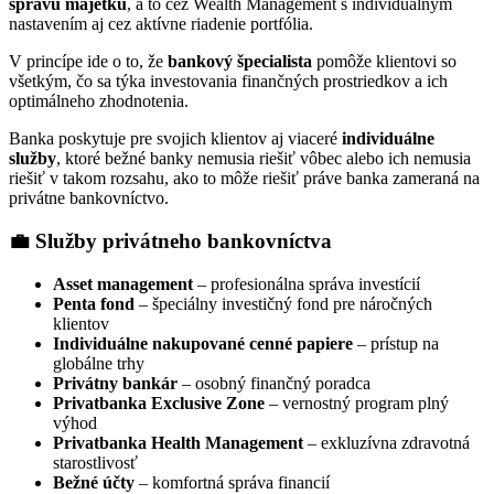
správu majetku
, a to cez Wealth Management s individuálnym
nastavením aj cez aktívne riadenie portfólia.
V princípe ide o to, že
bankový špecialista
pomôže klientovi so
všetkým, čo sa týka investovania finančných prostriedkov a ich
optimálneho zhodnotenia.
Banka poskytuje pre svojich klientov aj viaceré
individuálne
služby
, ktoré bežné banky nemusia riešiť vôbec alebo ich nemusia
riešiť v takom rozsahu, ako to môže riešiť práve banka zameraná na
privátne bankovníctvo.
💼 Služby privátneho bankovníctva
Asset management
– profesionálna správa investícií
Penta fond
– špeciálny investičný fond pre náročných
klientov
Individuálne nakupované cenné papiere
– prístup na
globálne trhy
Privátny bankár
– osobný finančný poradca
Privatbanka Exclusive Zone
– vernostný program plný
výhod
Privatbanka Health Management
– exkluzívna zdravotná
starostlivosť
Bežné účty
– komfortná správa financií