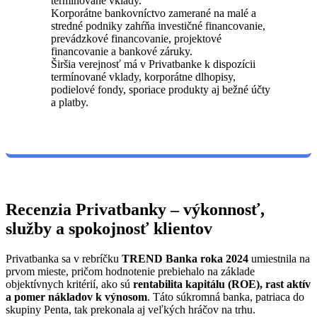
termínované vklady.
Korporátne bankovníctvo zamerané na malé a
stredné podniky zahŕňa investičné financovanie,
prevádzkové financovanie, projektové
financovanie a bankové záruky.
Širšia verejnosť má v Privatbanke k dispozícii
termínované vklady, korporátne dlhopisy,
podielové fondy, sporiace produkty aj bežné účty
a platby.
Recenzia Privatbanky – výkonnosť,
služby a spokojnosť klientov
Privatbanka sa v rebríčku
TREND Banka roka 2024
umiestnila na
prvom mieste, pričom hodnotenie prebiehalo na základe
objektívnych kritérií, ako sú
rentabilita kapitálu (ROE), rast aktív
a pomer nákladov k výnosom
. Táto súkromná banka, patriaca do
skupiny Penta, tak prekonala aj veľkých hráčov na trhu.