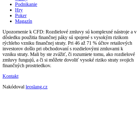
Podnikanie
Hry
Poker
Magazín
Upozornenie k CFD: Rozdielové zmluvy sú komplexné nástroje a v
dôsledku použitia finančnej páky sú spojené s vysokým rizikom
rýchleho vzniku finančnej straty. Pri 46 až 71 % účtov retailových
investorov došlo pri obchodovaní s rozdielovými zmluvami k
vzniku straty. Mali by ste zvážiť, či rozumiete tomu, ako rozdielové
zmluvy fungujú, a či si môžete dovoliť vysoké riziko straty svojich
finančných prostriedkov.
Kontakt
Nakódoval
leoslang.cz