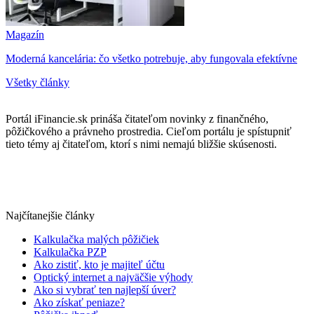
Magazín
Moderná kancelária: čo všetko potrebuje, aby fungovala efektívne
Všetky články
Portál iFinancie.sk prináša čitateľom novinky z finančného,
pôžičkového a právneho prostredia. Cieľom portálu je spístupniť
tieto témy aj čitateľom, ktorí s nimi nemajú bližšie skúsenosti.
Najčítanejšie články
Kalkulačka malých pôžičiek
Kalkulačka PZP
Ako zistiť, kto je majiteľ účtu
Optický internet a najväčšie výhody
Ako si vybrať ten najlepší úver?
Ako získať peniaze?