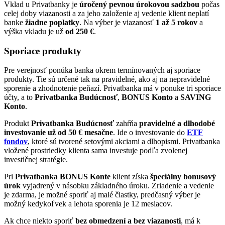
Vklad u Privatbanky je
úročený pevnou úrokovou sadzbou
počas
celej doby viazanosti a za jeho založenie aj vedenie klient neplatí
banke
žiadne poplatky
. Na výber je viazanosť
1 až 5 rokov
a
výška vkladu je už
od 250 €
.
Sporiace produkty
Pre verejnosť ponúka banka okrem termínovaných aj sporiace
produkty. Tie sú určené tak na pravidelné, ako aj na nepravidelné
sporenie a zhodnotenie peňazí. Privatbanka má v ponuke tri sporiace
účty, a to
Privatbanka Budúcnosť
,
BONUS Konto
a
SAVING
Konto
.
Produkt
Privatbanka Budúcnosť
zahŕňa
pravidelné a dlhodobé
investovanie už od 50 € mesačne
. Ide o investovanie do
ETF
fondov
, ktoré sú tvorené setovými akciami a dlhopismi. Privatbanka
vložené prostriedky klienta sama investuje podľa zvolenej
investičnej stratégie.
Pri
Privatbanka BONUS Konte
klient získa
špeciálny bonusový
úrok
vyjadrený v násobku základného úroku. Zriadenie a vedenie
je zdarma, je možné sporiť aj malé čiastky, predčasný výber je
možný kedykoľvek a lehota sporenia je 12 mesiacov.
Ak chce niekto sporiť
bez obmedzení a bez viazanosti
, má k