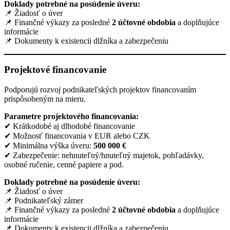
Doklady potrebné na posúdenie úveru:
📌 Žiadosť o úver
📌 Finančné výkazy za posledné
2 účtovné obdobia
a doplňujúce
informácie
📌 Dokumenty k existencii dlžníka a zabezpečeniu
Projektové financovanie
Podporujú rozvoj podnikateľských projektov financovaním
prispôsobeným na mieru.
Parametre projektového financovania:
✔ Krátkodobé aj dlhodobé financovanie
✔ Možnosť financovania v EUR alebo CZK
✔ Minimálna výška úveru:
500 000 €
✔ Zabezpečenie: nehnuteľný/hnuteľný majetok, pohľadávky,
osobné ručenie, cenné papiere a pod.
Doklady potrebné na posúdenie úveru:
📌 Žiadosť o úver
📌 Podnikateľský zámer
📌 Finančné výkazy za posledné
2 účtovné obdobia
a doplňujúce
informácie
📌 Dokumenty k existencii dlžníka a zabezpečeniu