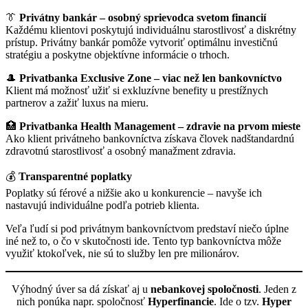
👔
Privátny bankár – osobný sprievodca svetom financií
Každému klientovi poskytujú individuálnu starostlivosť a diskrétny
prístup. Privátny bankár pomôže vytvoriť optimálnu investičnú
stratégiu a poskytne objektívne informácie o trhoch.
🎩
Privatbanka Exclusive Zone – viac než len bankovníctvo
Klient má možnosť užiť si exkluzívne benefity u prestížnych
partnerov a zažiť luxus na mieru.
🏥
Privatbanka Health Management – zdravie na prvom mieste
Ako klient privátneho bankovníctva získava človek nadštandardnú
zdravotnú starostlivosť a osobný manažment zdravia.
💰
Transparentné poplatky
Poplatky sú férové a nižšie ako u konkurencie – navyše ich
nastavujú individuálne podľa potrieb klienta.
Veľa ľudí si pod privátnym bankovníctvom predstaví niečo úplne
iné než to, o čo v skutočnosti ide. Tento typ bankovníctva môže
využiť ktokoľvek, nie sú to služby len pre milionárov.
Výhodný úver sa dá získať aj u
nebankovej spoločnosti
. Jeden z
nich ponúka napr. spoločnosť
Hyperfinancie
. Ide o tzv.
Hyper