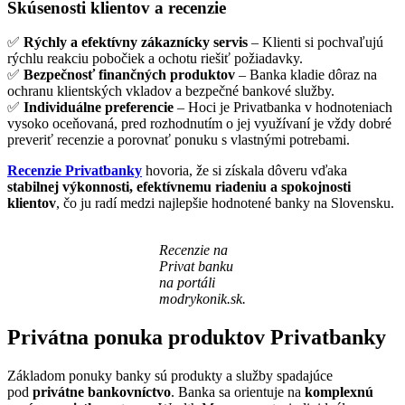
Skúsenosti klientov a recenzie
✅
Rýchly a efektívny zákaznícky servis
– Klienti si pochvaľujú
rýchlu reakciu pobočiek a ochotu riešiť požiadavky.
✅
Bezpečnosť finančných produktov
– Banka kladie dôraz na
ochranu klientských vkladov a bezpečné bankové služby.
✅
Individuálne preferencie
– Hoci je Privatbanka v hodnoteniach
vysoko oceňovaná, pred rozhodnutím o jej využívaní je vždy dobré
preveriť recenzie a porovnať ponuku s vlastnými potrebami.
Recenzie Privatbanky
hovoria, že si získala dôveru vďaka
stabilnej výkonnosti, efektívnemu riadeniu a spokojnosti
klientov
, čo ju radí medzi najlepšie hodnotené banky na Slovensku.
Recenzie na
Privat banku
na portáli
modrykonik.sk.
Privátna ponuka produktov Privatbanky
Základom ponuky banky sú produkty a služby spadajúce
pod
privátne bankovníctvo
. Banka sa orientuje na
komplexnú