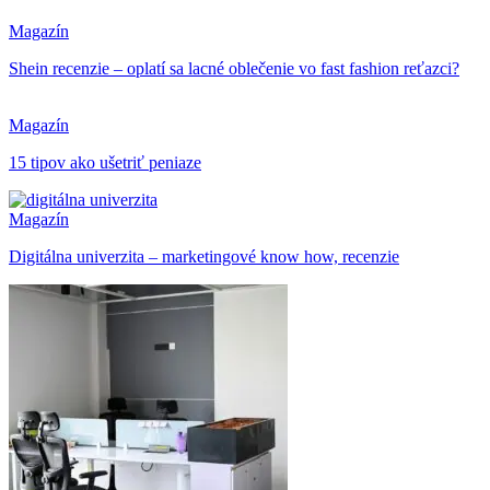
Magazín
Shein recenzie – oplatí sa lacné oblečenie vo fast fashion reťazci?
Magazín
15 tipov ako ušetriť peniaze
Magazín
Digitálna univerzita – marketingové know how, recenzie