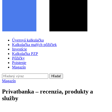
Úverová kalkulačka
Kalkulačka malých pôžičiek
Investície
Kalkulačka PZP
Pôžičky
Poistenie
Magazín
Hľadať
Magazín
Privatbanka – recenzia, produkty a
služby