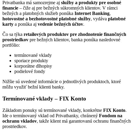
Privatbanka má samozrejme aj
služby a produkty pre osobné
financie
– čiže aj pre bežných súkromných klientov. V rámci
bežných a platobných služieb ponúka
Internet Banking
,
hotovostné a bezhotovostné platobné služby
, vydáva
platobné
karty
a ponúka aj
vedenie bežných účtov
.
Čo sa týka
retailových produktov pre zhodnotenie finančných
prostriedkov
pre bežných klientov, banka ponúka nasledovné
portfólio:
termínované vklady
sporiace produkty
korporátne dlhopisy
podielové fondy
Nižšie sú uvedené informácie o jednotlivých produktoch, ktoré
môžu využiť bežní klienti banky.
Termínované vklady – FIX Konto
Základom ponuky sú termínované vklady, konkrétne
FIX Konto
.
Ide o termínovaný vklad od Privatbanky, chránený
Fondom na
ochranu vkladov
, takže klient má garantovanú ochranu finančných
prostriedkov.