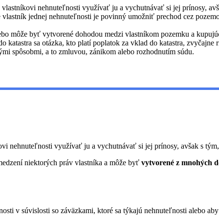
vlastníkovi nehnuteľnosti využívať ju a vychutnávať si jej prínosy, a
lastník jednej nehnuteľnosti je povinný umožniť prechod cez pozemok
bo môže byť vytvorené dohodou medzi vlastníkom pozemku a kupujú
 katastra sa otázka, kto platí poplatok za vklad do katastra, zvyčajne
kými spôsobmi, a to zmluvou, zánikom alebo rozhodnutím súdu.
ovi nehnuteľnosti využívať ju a vychutnávať si jej prínosy, avšak s tý
medzení niektorých práv vlastníka a môže byť
vytvorené z mnohých 
nosti v súvislosti so záväzkami, ktoré sa týkajú nehnuteľnosti alebo aby