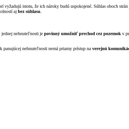
í vyžadujú istotu, že ich nároky budú uspokojené. Súhlas oboch strá
olností aj
bez súhlasu
.
 jednej nehnuteľnosti je
povinný umožniť prechod cez pozemok
v pr
ník panujúcej nehnuteľnosti nemá priamy prístup na
verejnú komuniká