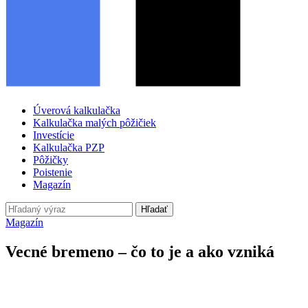
Úverová kalkulačka
Kalkulačka malých pôžičiek
Investície
Kalkulačka PZP
Pôžičky
Poistenie
Magazín
Hľadať
Magazín
Vecné bremeno – čo to je a ako vzniká