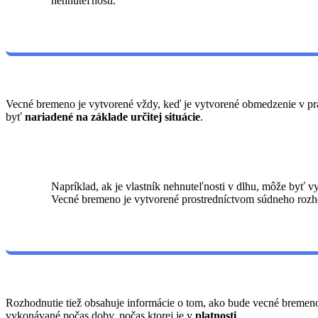
nehnuteľnosti.
Vecné bremeno je vytvorené vždy, keď je vytvorené obmedzenie v pr
byť
nariadené na základe určitej situácie
.
Napríklad, ak je vlastník nehnuteľnosti v dlhu, môže byť vy
Vecné bremeno je vytvorené prostredníctvom súdneho rozho
Rozhodnutie tiež obsahuje informácie o tom, ako bude vecné bremen
vykonávané počas doby, počas ktorej je v
platnosti
.