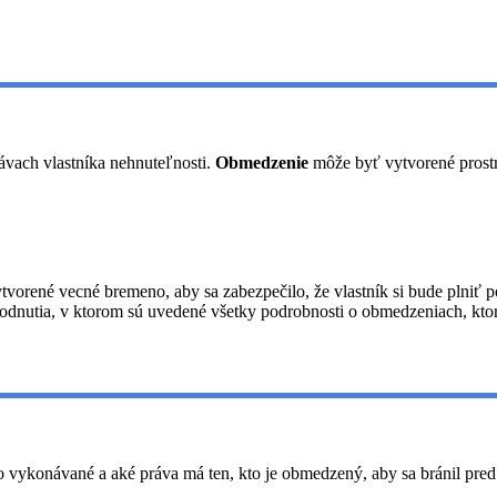
ávach vlastníka nehnuteľnosti.
Obmedzenie
môže byť vytvorené pros
tvorené vecné bremeno, aby sa zabezpečilo, že vlastník si bude plniť p
dnutia, v ktorom sú uvedené všetky podrobnosti o obmedzeniach, ktoré
o vykonávané a aké práva má ten, kto je obmedzený, aby sa bránil pr