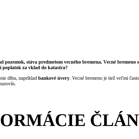
ad pozemok, stáva predmetom vecného bremena. Vecné bremeno sa s
í poplatok za vklad do katastra?
enie dlhu, napríklad
bankové úvery
. Vecné bremeno je tiež veľmi čast
surovín.
FORMÁCIE ČLÁ