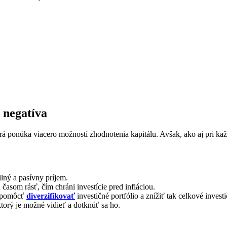
j negatíva
á ponúka viacero možností zhodnotenia kapitálu. Avšak, ako aj pri každej 
lný a pasívny príjem.
asom rásť, čím chráni investície pred infláciou.
e pomôcť
diverzifikovať
investičné portfólio a znížiť tak celkové investi
torý je možné vidieť a dotknúť sa ho.