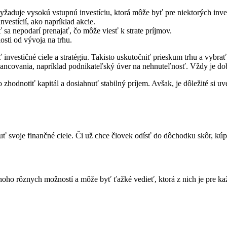
vyžaduje vysokú vstupnú investíciu, ktorá môže byť pre niektorých inv
vestícií, ako napríklad akcie.
 sa nepodarí prenajať, čo môže viesť k strate príjmov.
sti od vývoja na trhu.
investičné ciele a stratégiu. Takisto uskutočniť prieskum trhu a vybrať
nancovania, napríklad podnikateľský úver na nehnuteľnosť. Vždy je dobr
odnotiť kapitál a dosiahnuť stabilný príjem. Avšak, je dôležité si uv
ť svoje finančné ciele. Či už chce človek odísť do dôchodku skôr, kúpi
oho rôznych možností a môže byť ťažké vedieť, ktorá z nich je pre ka