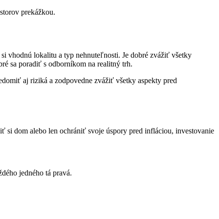
estorov prekážkou.
 si vhodnú lokalitu a typ nehnuteľnosti. Je dobré zvážiť všetky
é sa poradiť s odborníkom na realitný trh.
edomiť aj riziká a zodpovedne zvážiť všetky aspekty pred
ť si dom alebo len ochrániť svoje úspory pred infláciou, investovanie
ždého jedného tá pravá.