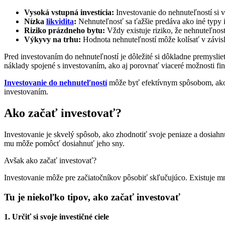
Vysoká vstupná investícia:
Investovanie do nehnuteľností si 
Nízka
likvidita
:
Nehnuteľnosť sa ťažšie predáva ako iné typy in
Riziko prázdneho bytu:
Vždy existuje riziko, že nehnuteľnosť
Výkyvy na trhu:
Hodnota nehnuteľností môže kolísať v závislo
Pred investovaním do nehnuteľností je dôležité si dôkladne premyslieť 
náklady spojené s investovaním, ako aj porovnať viaceré možnosti fi
Investovanie do nehnuteľností
môže byť efektívnym spôsobom, ako zh
investovaním.
Ako začať investovať?
Investovanie je skvelý spôsob, ako zhodnotiť svoje peniaze a dosiahnu
mu môže pomôcť dosiahnuť jeho sny.
Avšak ako začať investovať?
Investovanie môže pre začiatočníkov pôsobiť skľučujúco. Existuje mn
Tu je niekoľko tipov, ako začať investovať
1. Určiť si svoje investičné ciele