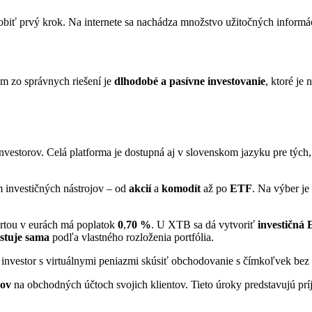
obiť prvý krok. Na internete sa nachádza množstvo užitočných informác
ým zo správnych riešení je
dlhodobé a pasívne investovanie
, ktoré je
nvestorov. Celá platforma je dostupná aj v slovenskom jazyku pre tých
 investičných nástrojov – od
akcií
a
komodít
až po
ETF
. Na výber je
artou v eurách má poplatok
0
,
70 %
. U XTB sa dá vytvoriť
investičná 
stuje sama
podľa vlastného rozloženia portfólia.
investor s virtuálnymi peniazmi skúsiť obchodovanie s čímkoľvek bez ri
kov
na obchodných účtoch svojich klientov. Tieto úroky predstavujú prí