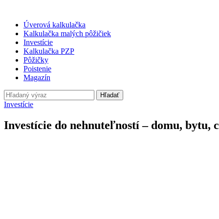
Úverová kalkulačka
Kalkulačka malých pôžičiek
Investície
Kalkulačka PZP
Pôžičky
Poistenie
Magazín
Hľadať
Investície
Investície do nehnuteľností – domu, bytu, 