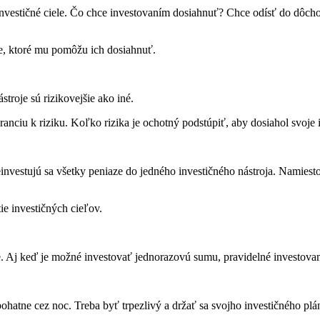
e investičné ciele. Čo chce investovaním dosiahnuť? Chce odísť do dôc
je, ktoré mu pomôžu ich dosiahnuť.
stroje sú rizikovejšie ako iné.
anciu k riziku. Koľko rizika je ochotný podstúpiť, aby dosiahol svoje i
einvestujú sa všetky peniaze do jedného investičného nástroja. Namiesto
ie investičných cieľov.
e. Aj keď je možné investovať jednorazovú sumu, pravidelné investov
bohatne cez noc. Treba byť trpezlivý a držať sa svojho investičného p