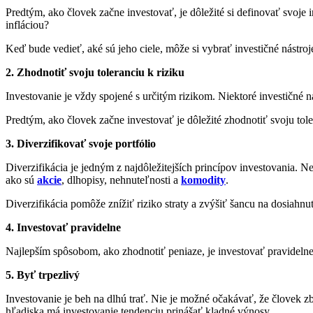
Predtým, ako človek začne investovať, je dôležité si definovať svoj
infláciou?
Keď bude vedieť, aké sú jeho ciele, môže si vybrať investičné nástro
2. Zhodnotiť svoju toleranciu k riziku
Investovanie je vždy spojené s určitým rizikom. Niektoré investičné ná
Predtým, ako človek začne investovať je dôležité zhodnotiť svoju toler
3. Diverzifikovať svoje portfólio
Diverzifikácia je jedným z najdôležitejších princípov investovania. N
ako sú
akcie
, dlhopisy, nehnuteľnosti a
komodity
.
Diverzifikácia pomôže znížiť riziko straty a zvýšiť šancu na dosiahnut
4. Investovať pravidelne
Najlepším spôsobom, ako zhodnotiť peniaze, je investovať pravideln
5. Byť trpezlivý
Investovanie je beh na dlhú trať. Nie je možné očakávať, že človek z
hľadiska má investovanie tendenciu prinášať kladné výnosy.