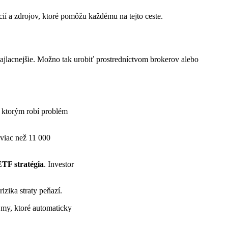
ií a zdrojov, ktoré pomôžu každému na tejto ceste.
 najlacnejšie. Možno tak urobiť prostredníctvom brokerov alebo
, ktorým robí problém
 viac než 11 000
ETF stratégia
. Investor
zika straty peňazí.
jmy, ktoré automaticky