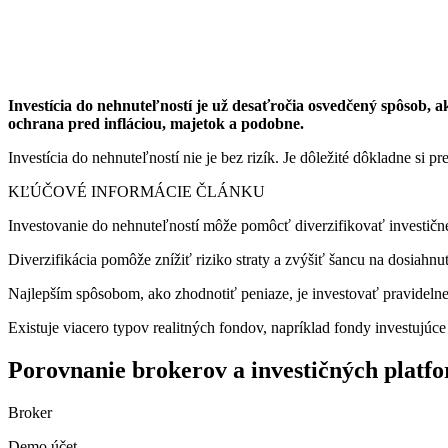
Investícia do nehnuteľností je už desaťročia osvedčený spôsob, 
ochrana pred infláciou, majetok a podobne.
Investícia do nehnuteľností nie je bez rizík. Je dôležité dôkladne si p
KĽÚČOVÉ INFORMÁCIE ČLÁNKU
Investovanie do nehnuteľností môže pomôcť diverzifikovať investičné p
Diverzifikácia pomôže znížiť riziko straty a zvýšiť šancu na dosiahnut
Najlepším spôsobom, ako zhodnotiť peniaze, je investovať pravidelne
Existuje viacero typov realitných fondov, napríklad fondy investujúc
Porovnanie brokerov a investičných platf
Broker
Demo účet