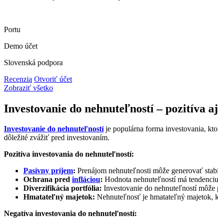
Portu
Demo účet
Slovenská podpora
Recenzia
Otvoriť účet
Zobraziť všetko
Investovanie do nehnuteľností – pozitíva a
Investovanie do nehnuteľností
je populárna forma investovania, ktor
dôležité zvážiť pred investovaním.
Pozitíva investovania do nehnuteľností:
Pasívny príjem
:
Prenájom nehnuteľnosti môže generovať stabi
Ochrana pred
infláciou
:
Hodnota nehnuteľností má tendenciu č
Diverzifikácia portfólia:
Investovanie do nehnuteľností môž
Hmatateľný majetok:
Nehnuteľnosť je hmatateľný majetok, k
Negatíva investovania do nehnuteľností: