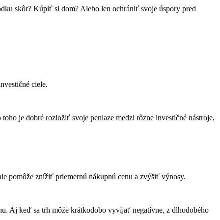
hodku skôr? Kúpiť si dom? Alebo len ochrániť svoje úspory pred
nvestičné ciele.
 toho je dobré rozložiť svoje peniaze medzi rôzne investičné nástroje,
anie pomôže znížiť priemernú nákupnú cenu a zvýšiť výnosy.
lánu. Aj keď sa trh môže krátkodobo vyvíjať negatívne, z dlhodobého