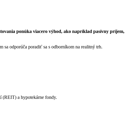
estovania ponúka viacero výhod, ako napríklad pasívny príjem,
ním sa odporúča poradiť sa s odborníkom na realitný trh.
tí (REIT) a hypotekárne fondy.