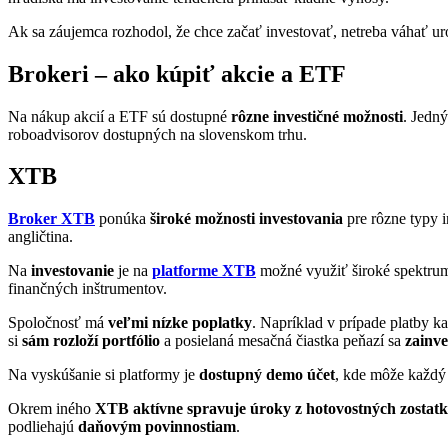
Ak sa záujemca rozhodol, že chce začať investovať, netreba váhať ur
Brokeri – ako kúpiť akcie a ETF
Na nákup akcií a ETF sú dostupné
rôzne investičné možnosti
. Jedn
roboadvisorov dostupných na slovenskom trhu.
XTB
Broker XTB
ponúka
široké možnosti investovania
pre rôzne typy i
angličtina.
Na
investovanie
je na
platforme XTB
možné využiť široké spektrum
finančných inštrumentov.
Spoločnosť má
veľmi nízke poplatky
. Napríklad v prípade platby k
si
sám rozloží portfólio
a posielaná mesačná čiastka peňazí sa
zainve
Na vyskúšanie si platformy je
dostupný demo účet
, kde môže každý 
Okrem iného
XTB aktívne spravuje úroky z hotovostných zostat
podliehajú
daňovým povinnostiam
.