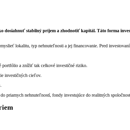
ako dosiahnuť stabilný príjem a zhodnotiť kapitál. Táto forma inv
remyslieť lokalitu, typ nehnuteľnosti a jej financovanie. Pred investova
ortfólio a znížiť tak celkové investičné riziko.
ie investičných cieľov.
.
e do priamych nehnuteľností, fondy investujúce do realitných spoločnos
oriem