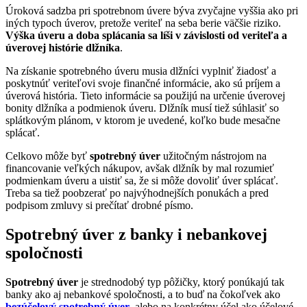
Úroková sadzba pri spotrebnom úvere býva zvyčajne vyššia ako pri
iných typoch úverov, pretože veriteľ na seba berie väčšie riziko.
Výška úveru a doba splácania sa líši v závislosti od veriteľa a
úverovej histórie dlžníka
.
Na získanie spotrebného úveru musia dlžníci vyplniť žiadosť a
poskytnúť veriteľovi svoje finančné informácie, ako sú príjem a
úverová história. Tieto informácie sa použijú na určenie úverovej
bonity dlžníka a podmienok úveru. Dlžník musí tiež súhlasiť so
splátkovým plánom, v ktorom je uvedené, koľko bude mesačne
splácať.
Celkovo môže byť
spotrebný úver
užitočným nástrojom na
financovanie veľkých nákupov, avšak dlžník by mal rozumieť
podmienkam úveru a uistiť sa, že si môže dovoliť úver splácať.
Treba sa tiež poobzerať po najvýhodnejších ponukách a pred
podpisom zmluvy si prečítať drobné písmo.
Spotrebný úver z banky i nebankovej
spoločnosti
Spotrebný úver
je strednodobý typ pôžičky, ktorý ponúkajú tak
banky ako aj nebankové spoločnosti, a to buď na čokoľvek ako
bezúčelový spotrebný úver
, alebo na konkrétny účel ako účelové