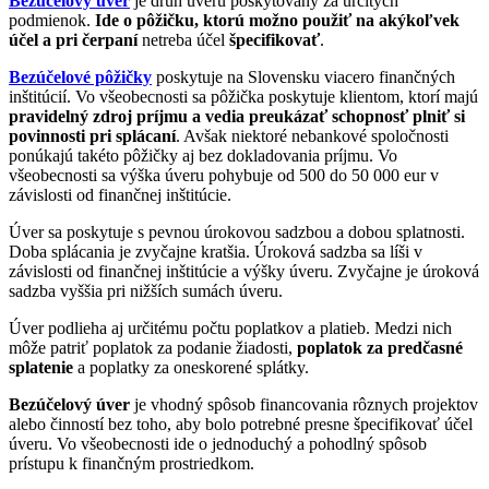
Bezúčelový úver
je druh úveru poskytovaný za určitých
podmienok.
Ide o pôžičku, ktorú možno použiť na akýkoľvek
účel a pri čerpaní
netreba účel
špecifikovať
.
Bezúčelové pôžičky
poskytuje na Slovensku viacero finančných
inštitúcií. Vo všeobecnosti sa pôžička poskytuje klientom, ktorí majú
pravidelný zdroj príjmu a vedia preukázať schopnosť plniť si
povinnosti pri splácaní
. Avšak niektoré nebankové spoločnosti
ponúkajú takéto pôžičky aj bez dokladovania príjmu. Vo
všeobecnosti sa výška úveru pohybuje od 500 do 50 000 eur v
závislosti od finančnej inštitúcie.
Úver sa poskytuje s pevnou úrokovou sadzbou a dobou splatnosti.
Doba splácania je zvyčajne kratšia. Úroková sadzba sa líši v
závislosti od finančnej inštitúcie a výšky úveru. Zvyčajne je úroková
sadzba vyššia pri nižších sumách úveru.
Úver podlieha aj určitému počtu poplatkov a platieb. Medzi nich
môže patriť poplatok za podanie žiadosti,
poplatok za predčasné
splatenie
a poplatky za oneskorené splátky.
Bezúčelový úver
je vhodný spôsob financovania rôznych projektov
alebo činností bez toho, aby bolo potrebné presne špecifikovať účel
úveru. Vo všeobecnosti ide o jednoduchý a pohodlný spôsob
prístupu k finančným prostriedkom.