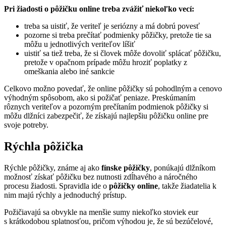
Pri žiadosti o pôžičku online treba zvážiť niekoľko vecí:
treba sa uistiť, že veriteľ je seriózny a má dobrú povesť
pozorne si treba prečítať podmienky pôžičky, pretože tie sa
môžu u jednotlivých veriteľov líšiť
uistiť sa tiež treba, že si človek môže dovoliť splácať pôžičku,
pretože v opačnom prípade môžu hroziť poplatky z
omeškania alebo iné sankcie
Celkovo možno povedať, že online pôžičky sú pohodlným a cenovo
výhodným spôsobom, ako si požičať peniaze. Preskúmaním
rôznych veriteľov a pozorným prečítaním podmienok pôžičky si
môžu dlžníci zabezpečiť, že získajú najlepšiu pôžičku online pre
svoje potreby.
Rýchla pôžička
Rýchle pôžičky, známe aj ako
fínske pôžičky
, ponúkajú dlžníkom
možnosť získať pôžičku bez nutnosti zdĺhavého a náročného
procesu žiadosti. Spravidla ide o
pôžičky online
, takže žiadatelia k
nim majú rýchly a jednoduchý prístup.
Požičiavajú sa obvykle na menšie sumy niekoľko stoviek eur
s krátkodobou splatnosťou, pričom výhodou je, že sú bezúčelové,