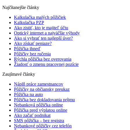
Najčítanejšie články
Kalkulačka malých pôžičiek
Kalkulačka PZP
Ako zistiť, kto je majiteľ účtu
Optický internet a najväčšie výhody
Ako si vybrať ten najlepší úver?
Ako získať peniaze?
Pôžička ihneď
Pôžičky bez ručenia
Rýchla pôžička bez overovania
Žiadosť o zmenu pracovnej pozície
Zaujímavé články
Náplň práce zamestnancov
Pôžičky na občiansky preukaz
Pôžička na auto
Pôžička bez dokladovania príjmu
Nebanková pôžička online
Pôžička pred výplatou online
Ako začať podnikat
SMS pôžička – bez registra
Nebankové pôžičky cez telefón