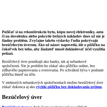
Požičať si na rekonštrukciu bytu, kúpu novej elektroniky, auta
či na dovolenku alebo pokrytie bežných nákladov dnes už nie je
žiadny problém. Zvyčajne takéto výdavky ľudia pokrývajú
bezúčelovým úverom. Ako už názov napovedá, ide o pôžičku na
čokoľvek bez toho, aby žiadateľ musel dokladovať účel využitia
peňazí.
Bezúčelový úver ponúkajú ako banky, tak aj nebankové
spoločnosti. Nie je problém ho získať ako pôžičku online, bez
zdĺhavého papierovania a overovania. Po schválení býva v podstate
pôžička ihneď na účte.
V niektorých nebankových spoločnostiach možno bezúčelový úver
získať dokonca aj ako
rýchlu pôžičku bez dokladovania príjmu
.
Bezúčelový úver