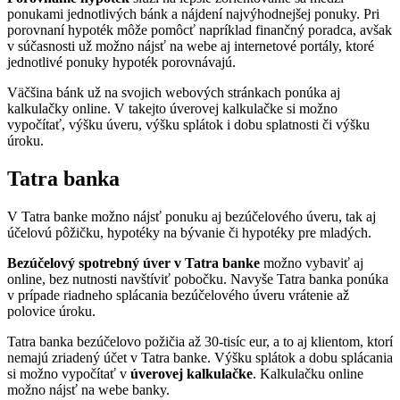
ponukami jednotlivých bánk a nájdení najvýhodnejšej ponuky. Pri
porovnaní hypoték môže pomôcť napríklad finančný poradca, avšak
v súčasnosti už možno nájsť na webe aj internetové portály, ktoré
jednotlivé ponuky hypoték porovnávajú.
Väčšina bánk už na svojich webových stránkach ponúka aj
kalkulačky online. V takejto úverovej kalkulačke si možno
vypočítať, výšku úveru, výšku splátok i dobu splatnosti či výšku
úroku.
Tatra banka
V Tatra banke možno nájsť ponuku aj bezúčelového úveru, tak aj
účelovú pôžičku, hypotéky na bývanie či hypotéky pre mladých.
Bezúčelový spotrebný úver v Tatra banke
možno vybaviť aj
online, bez nutnosti navštíviť pobočku. Navyše Tatra banka ponúka
v prípade riadneho splácania bezúčelového úveru vrátenie až
polovice úroku.
Tatra banka bezúčelovo požičia až 30-tisíc eur, a to aj klientom, ktorí
nemajú zriadený účet v Tatra banke. Výšku splátok a dobu splácania
si možno vypočítať v
úverovej kalkulačke
. Kalkulačku online
možno nájsť na webe banky.