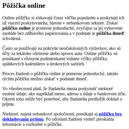
Pôžička online
Online pôžičky si získavajú čoraz väčšiu popularitu a poskytujú ich
už viacerí poskytovatelia, hlavne v nebankovom sektore. Získať
pôžičku online
je pomerne jednoduché, zvyčajne sa jej vybavenie
zaobíde bez zdĺhavého papierovania a v podstate je
pôžička ihneď
schválená.
Často sa používajú na pokrytie neočakávaných výdavkov, ako sú
účty za lekárske ošetrenie alebo opravu auta. Online pôžičky sú
ponúkané s rôznymi podmienkami vrátane výšky pôžičky,
splátkových kalendárov a úrokových sadzieb.
Proces žiadosti o pôžičku online je pomerne jednoduchý, takúto
rýchlu pôžičku možno získať v podstate ihneď.
Vo všeobecnosti platí, že žiadatelia musia poskytnúť niektoré
osobné údaje, ako napríklad meno, adresu a údaje o bankovom účte.
Okrem toho môže byť potrebné, aby žiadatelia predložili doklad o
príjme.
Niektoré, najmä nebankové spoločnosti, ponúkajú aj
pôžičku bez
dokladovania príjmu
. Po odoslaní žiadosti veriteľ preskúma
informácie a rozhodne o pôžičke.