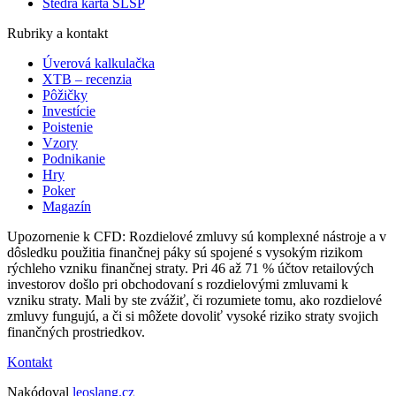
Štedrá karta SLSP
Rubriky a kontakt
Úverová kalkulačka
XTB – recenzia
Pôžičky
Investície
Poistenie
Vzory
Podnikanie
Hry
Poker
Magazín
Upozornenie k CFD: Rozdielové zmluvy sú komplexné nástroje a v
dôsledku použitia finančnej páky sú spojené s vysokým rizikom
rýchleho vzniku finančnej straty. Pri 46 až 71 % účtov retailových
investorov došlo pri obchodovaní s rozdielovými zmluvami k
vzniku straty. Mali by ste zvážiť, či rozumiete tomu, ako rozdielové
zmluvy fungujú, a či si môžete dovoliť vysoké riziko straty svojich
finančných prostriedkov.
Kontakt
Nakódoval
leoslang.cz