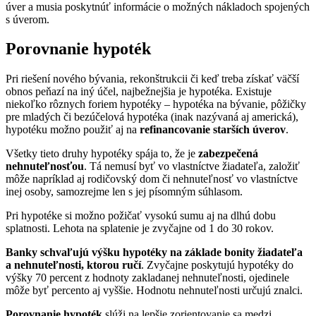
úver a musia poskytnúť informácie o možných nákladoch spojených
s úverom.
Porovnanie hypoték
Pri riešení nového bývania, rekonštrukcii či keď treba získať väčší
obnos peňazí na iný účel, najbežnejšia je hypotéka. Existuje
niekoľko rôznych foriem hypotéky – hypotéka na bývanie, pôžičky
pre mladých či bezúčelová hypotéka (inak nazývaná aj americká),
hypotéku možno použiť aj na
refinancovanie starších úverov
.
Všetky tieto druhy hypotéky spája to, že je
zabezpečená
nehnuteľnosťou
. Tá nemusí byť vo vlastníctve žiadateľa, založiť
môže napríklad aj rodičovský dom či nehnuteľnosť vo vlastníctve
inej osoby, samozrejme len s jej písomným súhlasom.
Pri hypotéke si možno požičať vysokú sumu aj na dlhú dobu
splatnosti. Lehota na splatenie je zvyčajne od 1 do 30 rokov.
Banky schvaľujú výšku hypotéky na základe bonity žiadateľa
a nehnuteľnosti, ktorou ručí
. Zvyčajne poskytujú hypotéky do
výšky 70 percent z hodnoty zakladanej nehnuteľnosti, ojedinele
môže byť percento aj vyššie. Hodnotu nehnuteľnosti určujú znalci.
Porovnanie hypoték
slúži na lepšie zorientovanie sa medzi