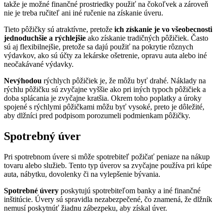
takže je možné finančné prostriedky použiť na čokoľvek a zároveň
nie je treba ručiteľ ani iné ručenie na získanie úveru.
Tieto pôžičky sú atraktívne, pretože
ich získanie je vo všeobecnosti
jednoduchšie a rýchlejšie
ako získanie tradičných pôžičiek. Často
sú aj flexibilnejšie, pretože sa dajú použiť na pokrytie rôznych
výdavkov, ako sú účty za lekárske ošetrenie, opravu auta alebo iné
neočakávané výdavky.
Nevýhodou
rýchlych pôžičiek je, že môžu byť drahé. Náklady na
rýchlu pôžičku sú zvyčajne vyššie ako pri iných typoch pôžičiek a
doba splácania je zvyčajne kratšia. Okrem toho poplatky a úroky
spojené s rýchlymi pôžičkami môžu byť vysoké, preto je dôležité,
aby dlžníci pred podpisom porozumeli podmienkam pôžičky.
Spotrebný úver
Pri spotrebnom úvere si môže spotrebiteľ požičať peniaze na nákup
tovaru alebo služieb. Tento typ úverov sa zvyčajne používa pri kúpe
auta, nábytku, dovolenky či na vylepšenie bývania.
Spotrebné úvery
poskytujú spotrebiteľom banky a iné finančné
inštitúcie. Úvery sú spravidla nezabezpečené, čo znamená, že dlžník
nemusí poskytnúť žiadnu zábezpeku, aby získal úver.