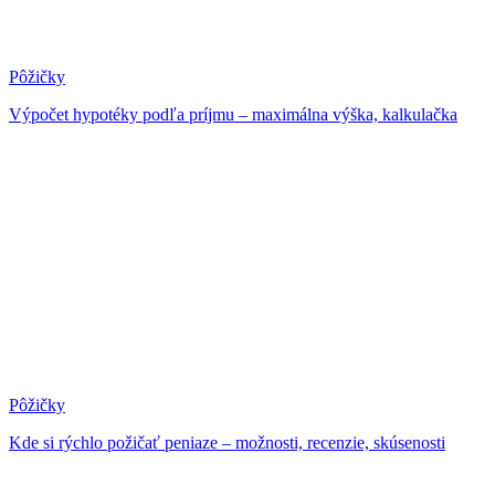
Pôžičky
Výpočet hypotéky podľa príjmu – maximálna výška, kalkulačka
Pôžičky
Kde si rýchlo požičať peniaze – možnosti, recenzie, skúsenosti