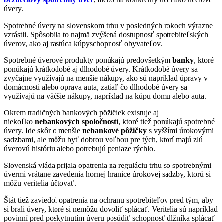
úvery.
Spotrebné úvery na slovenskom trhu v posledných rokoch výrazne
vzrástli. Spôsobila to najmä zvýšená dostupnosť spotrebiteľských
úverov, ako aj rastúca kúpyschopnosť obyvateľov.
Spotrebné úverové produkty ponúkajú predovšetkým
banky
, ktoré
ponúkajú krátkodobé aj dlhodobé úvery. Krátkodobé úvery sa
zvyčajne využívajú na menšie nákupy, ako sú napríklad úpravy v
domácnosti alebo oprava auta, zatiaľ čo dlhodobé úvery sa
využívajú na väčšie nákupy, napríklad na kúpu domu alebo auta.
Okrem tradičných bankových pôžičiek existuje aj
niekoľko
nebankových spoločností
, ktoré tiež ponúkajú spotrebné
úvery. Ide skôr o menšie
nebankové pôžičky
s vyššími úrokovými
sadzbami, ale môžu byť dobrou voľbou pre tých, ktorí majú zlú
úverovú históriu alebo potrebujú peniaze rýchlo.
Slovenská vláda prijala opatrenia na reguláciu trhu so spotrebnými
úvermi vrátane zavedenia hornej hranice úrokovej sadzby, ktorú si
môžu veritelia účtovať.
Štát tiež zaviedol opatrenia na ochranu spotrebiteľov pred tým, aby
si brali úvery, ktoré si nemôžu dovoliť splácať. Veritelia sú napríklad
povinní pred poskytnutím úveru posúdiť schopnosť dlžníka splácať