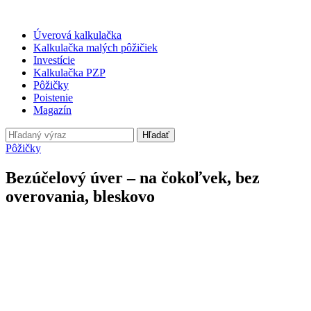
Úverová kalkulačka
Kalkulačka malých pôžičiek
Investície
Kalkulačka PZP
Pôžičky
Poistenie
Magazín
Hľadať
Pôžičky
Bezúčelový úver – na čokoľvek, bez
overovania, bleskovo