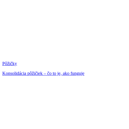
Pôžičky
Konsolidácia pôžičiek – čo to je, ako funguje