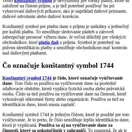
Tento
konštantný symbol
je nevyhnutný pre všetky platby, ktoré sú
založené na čistom príjme, a je tiež potrebné používať ho pri
vybavovaní daňových príkazov, ako je napríklad daňové priznanie,
daňové odvolanie alebo daňové korekcie.
Konštantný symbol pre platbu dane z príjmu je unikátny a jedinečný
pre každú platbu. To umožňuje sledovanie platieb a zároveň
zabezpečuje presnosť výberu dane. Je veľmi dôležitý pre všetkých
obchodníkov, ktorí
platia daň
z príjmu. Symbol je potrebný na
právnu identifikáciu platby a umožňuje obchodníkom mať kontrolu
nad daňovými platbami.
Čo označuje konštantný symbol 1744
Konštantný symbol 1744
je číslo, ktoré označuje vyúčtovanie
dane
. Toto číslo sa používa na vyúčtovanie dane za posledné
zdaňovacie obdobie, ktorú vypláca fyzická osoba alebo právnická
osoba. Číslo sa tiež používa na vyúčtovanie dane na činnosti, ktoré
vykonávajú súkromné ​​firmy alebo organizácie. Používa sa tiež na
identifikáciu dane, ktorú musia zaplatiť.
Konštantný symbol 1744 je jediným číslom, ktoré je použité pre toto
vyúčtovanie. Je to preto, že číslo umožňuje lepšiu identifikáciu dane,
ktorá je vyplácaná.
Používa sa aj na vyúčtovanie dane za
činnosti, ktoré sa uskutočňujú v zahraničí
. To znamená, že ak je