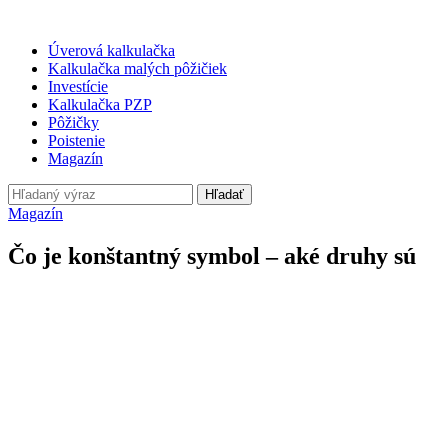
Úverová kalkulačka
Kalkulačka malých pôžičiek
Investície
Kalkulačka PZP
Pôžičky
Poistenie
Magazín
Hľadať
Magazín
Čo je konštantný symbol – aké druhy sú