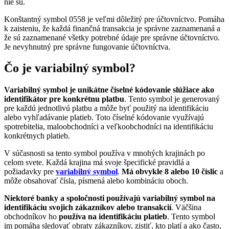
nie sú.
Konštantný symbol 0558 je veľmi dôležitý pre účtovníctvo. Pomáha
k zaisteniu, že každá finančná transakcia je správne zaznamenaná a
že sú zaznamenané všetky potrebné údaje pre správne účtovníctvo.
Je nevyhnutný pre správne fungovanie účtovníctva.
Čo je variabilný symbol?
Variabilný symbol je unikátne číselné kódovanie slúžiace ako
identifikátor pre konkrétnu platbu
. Tento symbol je generovaný
pre každú jednotlivú platbu a môže byť použitý na identifikáciu
alebo vyhľadávanie platieb. Toto číselné kódovanie využívajú
spotrebitelia, maloobchodníci a veľkoobchodníci na identifikáciu
konkrétnych platieb.
V súčasnosti sa tento symbol používa v mnohých krajinách po
celom svete. Každá krajina má svoje špecifické pravidlá a
požiadavky pre
variabilný symbol
.
Má obvykle 8 alebo 10 číslic
a
môže obsahovať čísla, písmená alebo kombináciu oboch.
Niektoré banky a spoločnosti používajú variabilný symbol na
identifikáciu svojich zákazníkov alebo transakcií
. Väčšina
obchodníkov ho
používa na identifikáciu platieb
. Tento symbol
im pomáha sledovať obraty zákazníkov, zistiť, kto platí a ako často,