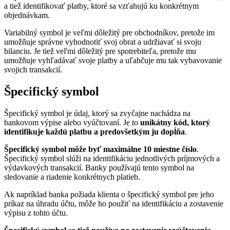
a tiež identifikovať platby, ktoré sa vzťahujú ku konkrétnym
objednávkam.
Variabilný symbol je veľmi dôležitý pre obchodníkov, pretože im
umožňuje správne vyhodnotiť svoj obrat a udržiavať si svoju
bilanciu. Je tiež veľmi dôležitý pre spotrebiteľa, pretože mu
umožňuje vyhľadávať svoje platby a uľahčuje mu tak vybavovanie
svojich transakcií.
Špecifický symbol
Špecifický symbol je údaj, ktorý sa zvyčajne nachádza na
bankovom výpise alebo vyúčtovaní. Je to
unikátny kód, ktorý
identifikuje každú platbu a predovšetkým ju dopĺňa
.
Špecifický symbol môže byť maximálne 10 miestne číslo
.
Špecifický symbol slúži na identifikáciu jednotlivých príjmových a
výdavkových transakcií. Banky používajú tento symbol na
sledovanie a riadenie konkrétnych platieb.
Ak napríklad banka požiada klienta o špecifický symbol pre jeho
príkaz na úhradu účtu, môže ho použiť na identifikáciu a zostavenie
výpisu z tohto účtu.