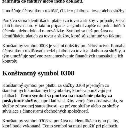
zahrnutá do faktúry alebo iného dokladu
.
Umožňuje účtovníkom rozlíšiť, či ide o platbu za tovar alebo služby.
Používa sa na identifikáciu platieb za tovar a služby v prípade, že sa
platí hotovosťou. V takom prípade sa symbol zapíše na pokladničnú
účtenku alebo doklad o prevádzke. Symbol sa tiež používa na
identifikáciu platieb za tovar a služby, ktoré sú zahrnuté vo faktúre.
Konštantný symbol 0008 je veľmi dôležitý pre účtovníctvo. Pomáha
účtovníkom rozlišovať medzi platbou za tovar a platbou za služby, a
tým umožňuje správne zaznamenávanie finančných transakcií a ich
kontrolu.
Konštantný symbol 0308
Konštantný symbol pre platbu za služby 0308 je jedným zo
štandardných konštantných symbolov, ktoré sa používajú pri
platbách.
Tento symbol sa používa na označenie platby za
poskytnuté služby
, napríklad za služby verejného obstarávania, za
služby zdravotnej starostlivosti, za právne služby alebo za služby
súvisiace s činnosťami obchodných spoločností.
Konštantný symbol 0308 sa používa na identifikáciu typu platby,
ktorá bude vykonaná. Tento symbol sa musí použiť pri platbách,