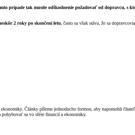
omto prípade tak musíte odškodnenie požadovať od dopravcu, s ktorý
eskôr 2 roky po skončení letu
, často sa však stáva, že sa dopravcov
í a ekonomiky. Články píšeme jednoducho formou, aby napomohli čitat
m pohybovať sa vo sfére financií a ekonomiky.