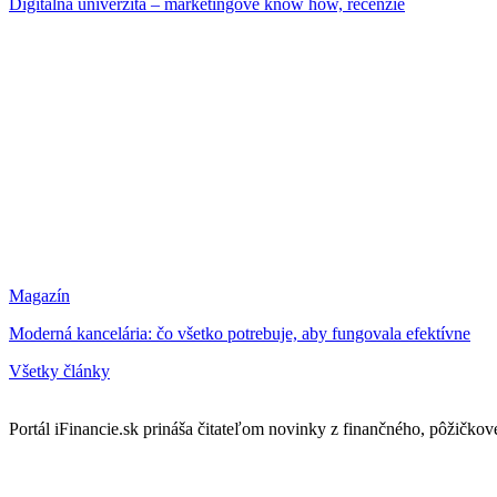
Digitálna univerzita – marketingové know how, recenzie
Magazín
Moderná kancelária: čo všetko potrebuje, aby fungovala efektívne
Všetky články
Portál iFinancie.sk prináša čitateľom novinky z finančného, pôžičkovéh