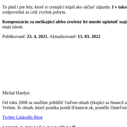
To platí i pre lety, ktoré si cestujúci kúpil ako súčasť zájazdu.
I v tak
zodpovedná za celý zvyšok pobytu.
Kompenzáciu za meškajúci alebo zrušený let musíte uplatniť najn
majú nárok.
Publikované:
23. 4. 2021
, Aktualizované:
13. 03. 2022
Michal Hardyn
Od roku 2008 sa snažíme priblížiť ľuďom obsah týkajúci sa financi
Veríme, že obsah, ktorý ponúka portál iFinancie.sk, pomôže čitateľo
Twitter
LinkedIn
Blog