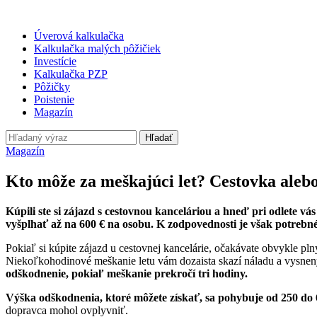
Úverová kalkulačka
Kalkulačka malých pôžičiek
Investície
Kalkulačka PZP
Pôžičky
Poistenie
Magazín
Hľadať
Magazín
Kto môže za meškajúci let? Cestovka alebo
Kúpili ste si zájazd s cestovnou kanceláriou a hneď pri odlete 
vyšplhať až na 600 € na osobu. K zodpovednosti je však potrebn
Pokiaľ si kúpite zájazd u cestovnej kancelárie, očakávate obvykle pl
Niekoľkohodinové meškanie letu vám dozaista skazí náladu a vysnený
odškodnenie, pokiaľ meškanie prekročí tri hodiny.
Výška odškodnenia, ktoré môžete získať, sa pohybuje od 250 do 60
dopravca mohol ovplyvniť.