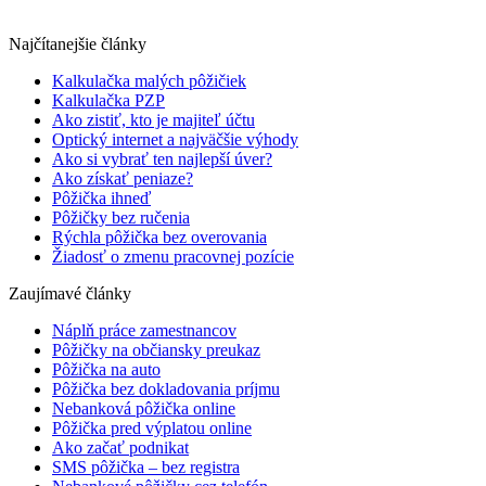
Najčítanejšie články
Kalkulačka malých pôžičiek
Kalkulačka PZP
Ako zistiť, kto je majiteľ účtu
Optický internet a najväčšie výhody
Ako si vybrať ten najlepší úver?
Ako získať peniaze?
Pôžička ihneď
Pôžičky bez ručenia
Rýchla pôžička bez overovania
Žiadosť o zmenu pracovnej pozície
Zaujímavé články
Náplň práce zamestnancov
Pôžičky na občiansky preukaz
Pôžička na auto
Pôžička bez dokladovania príjmu
Nebanková pôžička online
Pôžička pred výplatou online
Ako začať podnikat
SMS pôžička – bez registra