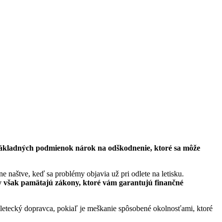
ní základných podmienok nárok na odškodnenie, ktoré sa môže
e naštve, keď sa problémy objavia už pri odlete na letisku.
dy však pamätajú zákony, ktoré vám garantujú finančné
 letecký dopravca, pokiaľ je meškanie spôsobené okolnosťami, ktoré