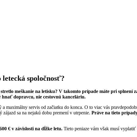
 letecká spoločnosť?
vás stretlo meškanie na letisku? V takomto prípade máte pri splne
é hnať dopravcu, nie cestovnú kanceláriu.
ný a maximálny servis od začiatku do konca. O to viac vás pravdepodobn
 zájazd sa na nejakú dobu premení v utrpenie.
Práve na tieto prípa
0 € v závislosti na dĺžke letu.
Tieto peniaze vám však musí vyplatiť