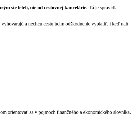
m ste leteli, nie od cestovnej kancelárie.
Tá je spravidla
ia vyhovárajú a nechcú cestujúcim odškodnenie vyplatiť, i keď naň
eľom orientovať sa v pojmoch finančného a ekonomického slovníka.