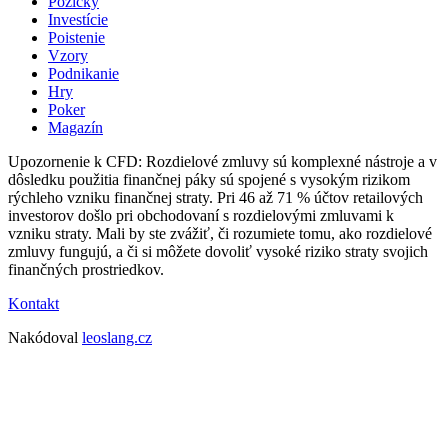
Pôžičky
Investície
Poistenie
Vzory
Podnikanie
Hry
Poker
Magazín
Upozornenie k CFD: Rozdielové zmluvy sú komplexné nástroje a v
dôsledku použitia finančnej páky sú spojené s vysokým rizikom
rýchleho vzniku finančnej straty. Pri 46 až 71 % účtov retailových
investorov došlo pri obchodovaní s rozdielovými zmluvami k
vzniku straty. Mali by ste zvážiť, či rozumiete tomu, ako rozdielové
zmluvy fungujú, a či si môžete dovoliť vysoké riziko straty svojich
finančných prostriedkov.
Kontakt
Nakódoval
leoslang.cz