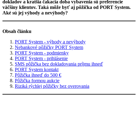
dokladov a kratšia čakacia doba vybavenia sú preferencie
väčšiny klientov. Taká môže byť aj pôžička od PORT System.
Aké sú jej výhody a nevýhody?
Obsah článku
PORT System - výhody a nevýhody
Nebankové pôžičky PORT System
PORT System - podmienky
PORT System - prihlásenie
SMS pôžička bez dokladovania príjmu ihneď
PORT System kontakt
Pôžička ihneď do 500 €
Pôžička formou aukcie
Riziká rýchlej pôžičky bez overovania