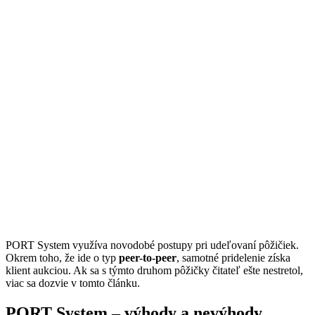
PORT System využíva novodobé postupy pri udeľovaní pôžičiek.
Okrem toho, že ide o typ
peer-to-peer
, samotné pridelenie získa
klient aukciou. Ak sa s týmto druhom pôžičky čitateľ ešte nestretol,
viac sa dozvie v tomto článku.
PORT System – výhody a nevýhody