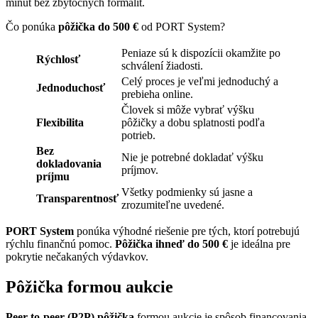
minút bez zbytočných formalít.
Čo ponúka
pôžička do 500 €
od PORT System?
Peniaze sú k dispozícii okamžite po
Rýchlosť
schválení žiadosti.
Celý proces je veľmi jednoduchý a
Jednoduchosť
prebieha online.
Človek si môže vybrať výšku
Flexibilita
pôžičky a dobu splatnosti podľa
potrieb.
Bez
Nie je potrebné dokladať výšku
dokladovania
príjmov.
príjmu
Všetky podmienky sú jasne a
Transparentnosť
zrozumiteľne uvedené.
PORT System
ponúka výhodné riešenie pre tých, ktorí potrebujú
rýchlu finančnú pomoc.
Pôžička ihneď do 500 €
je ideálna pre
pokrytie nečakaných výdavkov.
Pôžička formou aukcie
Peer-to-peer (P2P) pôžička
formou aukcie je spôsob financovania,