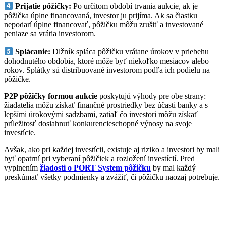
Prijatie pôžičky:
Po určitom období trvania aukcie, ak je
pôžička úplne financovaná, investor ju prijíma. Ak sa čiastku
nepodarí úplne financovať, pôžičku môžu zrušiť a investované
peniaze sa vrátia investorom.
Splácanie:
Dlžník spláca pôžičku vrátane úrokov v priebehu
dohodnutého obdobia, ktoré môže byť niekoľko mesiacov alebo
rokov. Splátky sú distribuované investorom podľa ich podielu na
pôžičke.
P2P pôžičky formou aukcie
poskytujú výhody pre obe strany:
žiadatelia môžu získať finančné prostriedky bez účasti banky a s
lepšími úrokovými sadzbami, zatiaľ čo investori môžu získať
príležitosť dosiahnuť konkurencieschopné výnosy na svoje
investície.
Avšak, ako pri každej investícii, existuje aj riziko a investori by mali
byť opatrní pri vyberaní pôžičiek a rozložení investícií. Pred
vyplnením
žiadosti o PORT System pôžičku
by mal každý
preskúmať všetky podmienky a zvážiť, či pôžičku naozaj potrebuje.