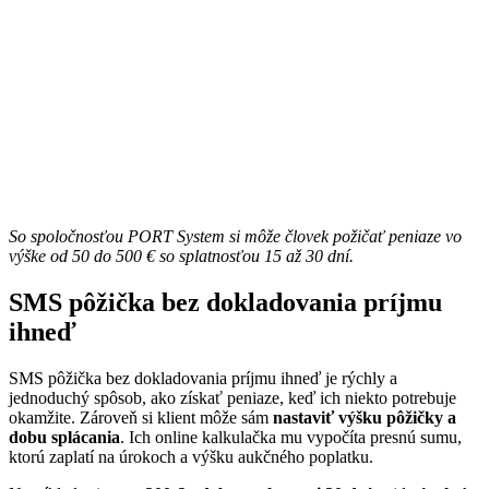
So spoločnosťou PORT System si môže človek požičať peniaze vo
výške od 50 do 500 € so splatnosťou 15 až 30 dní.
SMS pôžička bez dokladovania príjmu
ihneď
SMS pôžička bez dokladovania príjmu ihneď je rýchly a
jednoduchý spôsob, ako získať peniaze, keď ich niekto potrebuje
okamžite. Zároveň si klient môže sám
nastaviť výšku pôžičky a
dobu splácania
. Ich online kalkulačka mu vypočíta presnú sumu,
ktorú zaplatí na úrokoch a výšku aukčného poplatku.