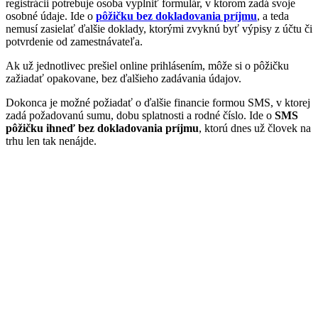
registrácii potrebuje osoba vyplniť formulár, v ktorom zadá svoje
osobné údaje. Ide o
pôžičku bez dokladovania príjmu
, a teda
nemusí zasielať ďalšie doklady, ktorými zvyknú byť výpisy z účtu či
potvrdenie od zamestnávateľa.
Ak už jednotlivec prešiel online prihlásením, môže si o pôžičku
zažiadať opakovane, bez ďalšieho zadávania údajov.
Dokonca je možné požiadať o ďalšie financie formou SMS, v ktorej
zadá požadovanú sumu, dobu splatnosti a rodné číslo. Ide o
SMS
pôžičku ihneď bez dokladovania príjmu
, ktorú dnes už človek na
trhu len tak nenájde.