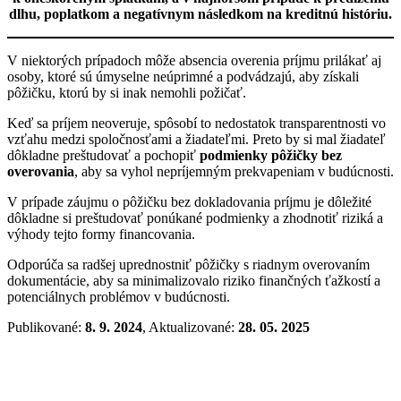
dlhu, poplatkom a negatívnym následkom na kreditnú históriu.
V niektorých prípadoch môže absencia overenia príjmu prilákať aj
osoby, ktoré sú úmyselne neúprimné a podvádzajú, aby získali
pôžičku, ktorú by si inak nemohli požičať.
Keď sa príjem neoveruje, spôsobí to nedostatok transparentnosti vo
vzťahu medzi spoločnosťami a žiadateľmi. Preto by si mal žiadateľ
dôkladne preštudovať a pochopiť
podmienky pôžičky bez
overovania
, aby sa vyhol nepríjemným prekvapeniam v budúcnosti.
V prípade záujmu o pôžičku bez dokladovania príjmu je dôležité
dôkladne si preštudovať ponúkané podmienky a zhodnotiť riziká a
výhody tejto formy financovania.
Odporúča sa radšej uprednostniť pôžičky s riadnym overovaním
dokumentácie, aby sa minimalizovalo riziko finančných ťažkostí a
potenciálnych problémov v budúcnosti.
Publikované:
8. 9. 2024
, Aktualizované:
28. 05. 2025