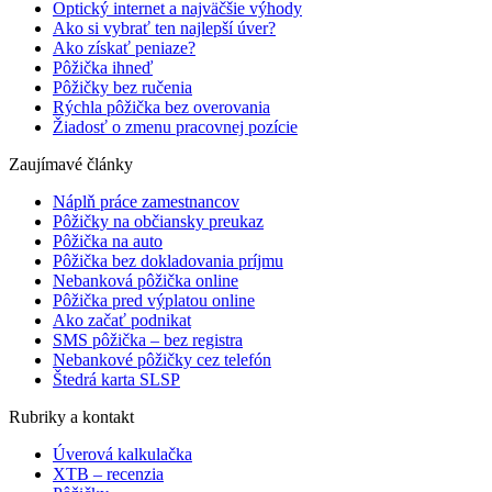
Optický internet a najväčšie výhody
Ako si vybrať ten najlepší úver?
Ako získať peniaze?
Pôžička ihneď
Pôžičky bez ručenia
Rýchla pôžička bez overovania
Žiadosť o zmenu pracovnej pozície
Zaujímavé články
Náplň práce zamestnancov
Pôžičky na občiansky preukaz
Pôžička na auto
Pôžička bez dokladovania príjmu
Nebanková pôžička online
Pôžička pred výplatou online
Ako začať podnikat
SMS pôžička – bez registra
Nebankové pôžičky cez telefón
Štedrá karta SLSP
Rubriky a kontakt
Úverová kalkulačka
XTB – recenzia