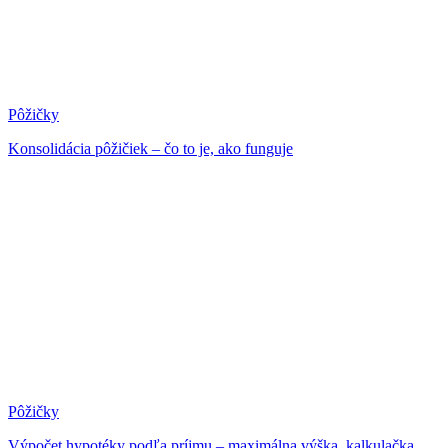
Pôžičky
Konsolidácia pôžičiek – čo to je, ako funguje
Pôžičky
Výpočet hypotéky podľa príjmu – maximálna výška, kalkulačka