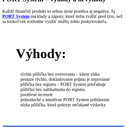
Každý finančný produkt so sebou nesie pozitíva aj negatíva. Aj
PORT System
má klady a zápory, ktoré treba zvážiť pred tým, než
sa ktokoľvek rozhodne využiť služby tohto poskytovateľa.
Výhody:
rýchla pôžička bez overovania – klient získa
peniaze rýchlo, dokladovanie príjmu je nepovinné
pôžička bez registra – PORT System prisľubuje
pôžičku bez nahliadnutia do registra
pozitívne recenzie
jednoduché a intuitívne PORT System prihlásenie
nízka pôžička, ktorá pokryje nečakané výdavky