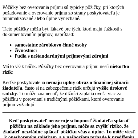
Pôžičky bez overovania príjmu sú typicky pôžičky, pri ktorých
požadovanie a overovanie príjmu zo strany poskytovateľa je
minimalizované alebo úplne vynechané.
Tieto pôžičky môžu byť lákavé pre tých, ktorí majú ťažkosti s
dokumentovaním príjmov, napríklad:
samostatne zárobkovo činné osoby
živnostníci
ľudia s neštandardnými príjmovými zdrojmi
Má to však háčik. Pôžičky bez overovania príjmu nesú
niekoľko
rizík
:
Keďže poskytovatelia
nemajú úplný obraz o finančnej situácii
žiadateľa
, často si na zabezpečenie rizík určujú
vyššie úrokové
sadzby
. To môže znamenať, že dlžníci zaplatia oveľa viac za
pôžičku v porovnaní s tradičnými pôžičkami, ktoré overovanie
príjmu vyžadujú.
Keď poskytovateľ neoveruje schopnosť žiadateľa splácať
pôžičku na základe jeho príjmu, môže sa zvýšiť riziko, že
žiadateľ nezvládne splácať pôžičku včas a úplne. To môže viesť
k oneskoreným splátkam, a v najhoršom prípade k predĺženiu