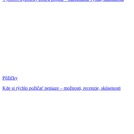
Pôžičky
Kde si rýchlo požičať peniaze – možnosti, recenzie, skúsenosti