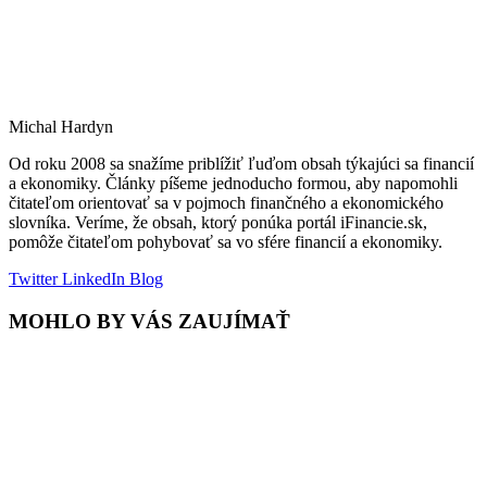
Michal Hardyn
Od roku 2008 sa snažíme priblížiť ľuďom obsah týkajúci sa financií
a ekonomiky. Články píšeme jednoducho formou, aby napomohli
čitateľom orientovať sa v pojmoch finančného a ekonomického
slovníka. Veríme, že obsah, ktorý ponúka portál iFinancie.sk,
pomôže čitateľom pohybovať sa vo sfére financií a ekonomiky.
Twitter
LinkedIn
Blog
MOHLO BY VÁS ZAUJÍMAŤ