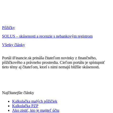
Pôžičky
SOLUS – skúsenosti a recenzie s nebankovým registrom
Všetky články
Portál iFinancie.sk prináša čitateľom novinky z finančného,
pôžičkového a právneho prostredia. Cieľom portálu je spístupniť
tieto témy aj čitateľom, ktorí s nimi nemajú bližšie skúsenosti.
Najčítanejšie články
Kalkulačka malých pôžičiek
Kalkulačka PZP
Ako zistiť, kto je majiteľ účtu