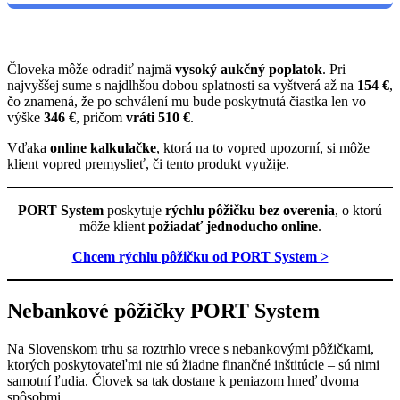
Človeka môže odradiť najmä
vysoký aukčný poplatok
. Pri
najvyššej sume s najdlhšou dobou splatnosti sa vyštverá až na
154 €
,
čo znamená, že po schválení mu bude poskytnutá čiastka len vo
výške
346 €
, pričom
vráti 510 €
.
Vďaka
online kalkulačke
, ktorá na to vopred upozorní, si môže
klient vopred premyslieť, či tento produkt využije.
PORT System
poskytuje
rýchlu pôžičku bez overenia
, o ktorú
môže klient
požiadať jednoducho online
.
Chcem rýchlu pôžičku od PORT System >
Nebankové pôžičky PORT System
Na Slovenskom trhu sa roztrhlo vrece s nebankovými pôžičkami,
ktorých poskytovateľmi nie sú žiadne finančné inštitúcie – sú nimi
samotní ľudia. Človek sa tak dostane k peniazom hneď dvoma
spôsobmi.