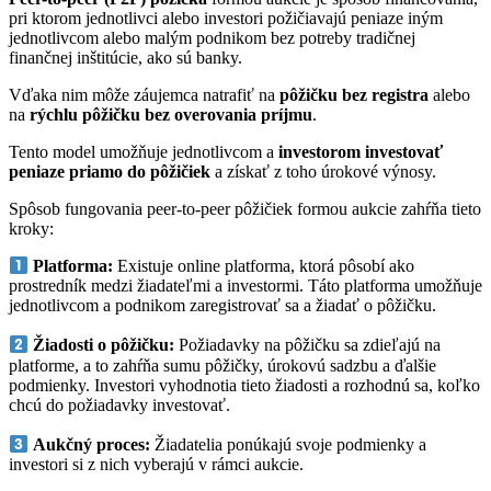
pri ktorom jednotlivci alebo investori požičiavajú peniaze iným
jednotlivcom alebo malým podnikom bez potreby tradičnej
finančnej inštitúcie, ako sú banky.
Vďaka nim môže záujemca natrafiť na
pôžičku bez registra
alebo
na
rýchlu pôžičku bez overovania príjmu
.
Tento model umožňuje jednotlivcom a
investorom investovať
peniaze priamo do pôžičiek
a získať z toho úrokové výnosy.
Spôsob fungovania peer-to-peer pôžičiek formou aukcie zahŕňa tieto
kroky:
Platforma:
Existuje online platforma, ktorá pôsobí ako
prostredník medzi žiadateľmi a investormi. Táto platforma umožňuje
jednotlivcom a podnikom zaregistrovať sa a žiadať o pôžičku.
Žiadosti o pôžičku:
Požiadavky na pôžičku sa zdieľajú na
platforme, a to zahŕňa sumu pôžičky, úrokovú sadzbu a ďalšie
podmienky. Investori vyhodnotia tieto žiadosti a rozhodnú sa, koľko
chcú do požiadavky investovať.
Aukčný proces:
Žiadatelia ponúkajú svoje podmienky a
investori si z nich vyberajú v rámci aukcie.