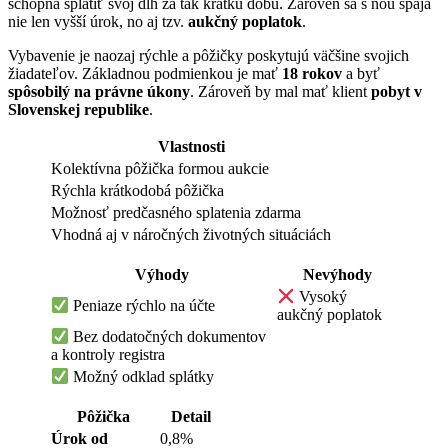
schopná splatiť svoj dlh za tak krátku dobu. Zároveň sa s ňou spája
nie len vyšší úrok, no aj tzv.
aukčný poplatok
.
Vybavenie je naozaj rýchle a pôžičky poskytujú väčšine svojich
žiadateľov. Základnou podmienkou je mať
18 rokov
a byť
spôsobilý na právne úkony
. Zároveň by mal mať klient
pobyt v
Slovenskej republike
.
Vlastnosti
Kolektívna pôžička formou aukcie
Rýchla krátkodobá pôžička
Možnosť predčasného splatenia zdarma
Vhodná aj v náročných životných situáciách
Výhody
Nevýhody
Vysoký
Peniaze rýchlo na účte
aukčný poplatok
Bez dodatočných dokumentov
a kontroly registra
Možný odklad splátky
Pôžička
Detail
Úrok od
0,8%