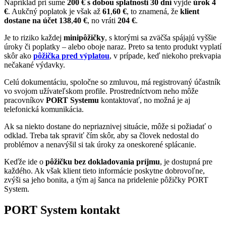
Napríklad pri sume
200 € s dobou splatnosti 30 dní
vyjde
úrok 4
€
. Aukčný poplatok je však až
61
,
60 €
, to znamená, že
klient
dostane na účet 138
,
40 €
, no vráti
204 €
.
Je to riziko každej
minipôžičky
, s ktorými sa zväčša spájajú vyššie
úroky či poplatky – alebo oboje naraz. Preto sa tento produkt vyplatí
skôr ako
pôžička pred výplatou
, v prípade, keď niekoho prekvapia
nečakané výdavky.
Celú dokumentáciu, spoločne so zmluvou, má registrovaný účastník
vo svojom užívateľskom profile. Prostredníctvom neho môže
pracovníkov
PORT Systemu
kontaktovať, no možná je aj
telefonická komunikácia.
Ak sa niekto dostane do nepriaznivej situácie, môže si požiadať o
odklad. Treba tak spraviť čím skôr, aby sa človek nedostal do
problémov a nenavýšil si tak úroky za oneskorené splácanie.
Keďže ide o
pôžičku bez dokladovania príjmu
, je dostupná pre
každého. Ak však klient tieto informácie poskytne dobrovoľne,
zvýši sa jeho bonita, a tým aj šanca na pridelenie pôžičky PORT
System.
PORT System kontakt