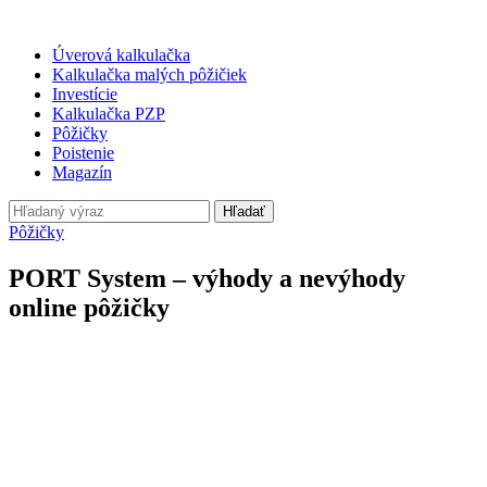
Úverová kalkulačka
Kalkulačka malých pôžičiek
Investície
Kalkulačka PZP
Pôžičky
Poistenie
Magazín
Hľadať
Pôžičky
PORT System – výhody a nevýhody
online pôžičky