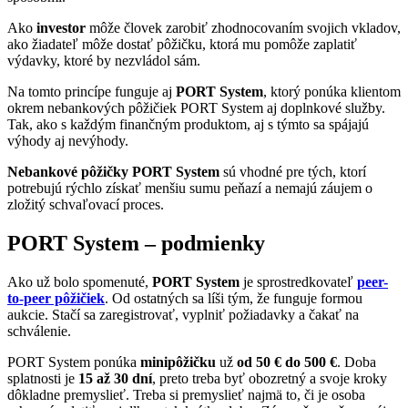
Ako
investor
môže človek zarobiť zhodnocovaním svojich vkladov,
ako žiadateľ môže dostať pôžičku, ktorá mu pomôže zaplatiť
výdavky, ktoré by nezvládol sám.
Na tomto princípe funguje aj
PORT System
, ktorý ponúka klientom
okrem nebankových pôžičiek PORT System aj doplnkové služby.
Tak, ako s každým finančným produktom, aj s týmto sa spájajú
výhody aj nevýhody.
Nebankové pôžičky PORT System
sú vhodné pre tých, ktorí
potrebujú rýchlo získať menšiu sumu peňazí a nemajú záujem o
zložitý schvaľovací proces.
PORT System – podmienky
Ako už bolo spomenuté,
PORT System
je sprostredkovateľ
peer-
to-peer pôžičiek
. Od ostatných sa líši tým, že funguje formou
aukcie. Stačí sa zaregistrovať, vyplniť požiadavky a čakať na
schválenie.
PORT System ponúka
minipôžičku
už
od 50 € do 500 €
. Doba
splatnosti je
15 až 30 dní
, preto treba byť obozretný a svoje kroky
dôkladne premyslieť. Treba si premyslieť najmä to, či je osoba