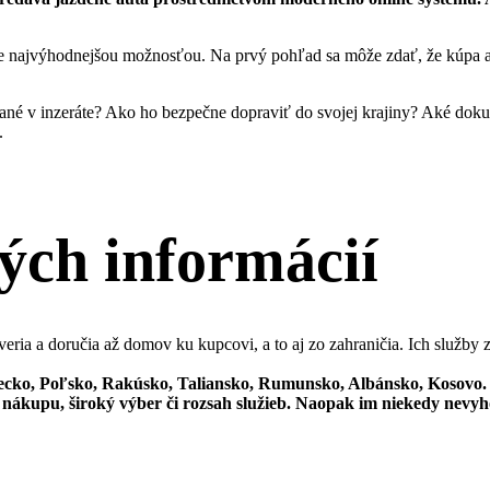
me najvýhodnejšou možnosťou. Na prvý pohľad sa môže zdať, že kúpa a
ované v inzeráte? Ako ho bezpečne dopraviť do svojej krajiny? Aké dok
.
tých informácií
veria a doručia až domov ku kupcovi, a to aj zo zahraničia. Ich služby
mecko, Poľsko, Rakúsko, Taliansko, Rumunsko, Albánsko, Kosovo.
e nákupu
,
široký výber či rozsah služieb
. Naopak im niekedy nevyho