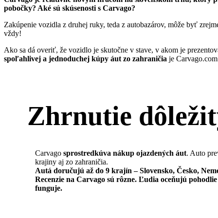
pobočky? Aké sú skúsenosti s Carvago?
Zakúpenie vozidla z druhej ruky, teda z autobazárov, môže byť zrej
vždy!
Ako sa dá overiť, že vozidlo je skutočne v stave, v akom je prezent
spoľahlivej a jednoduchej kúpy áut zo zahraničia
je Carvago.com
Zhrnutie dôleži
Carvago
sprostredkúva nákup ojazdených áut
. Auto pre
krajiny aj zo zahraničia.
Autá doručujú až do 9 krajín – Slovensko, Česko, Ne
Recenzie na Carvago sú rôzne. Ľudia
oceňujú pohodli
funguje.