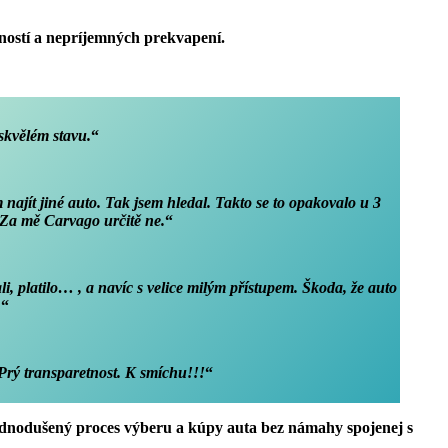
ností a nepríjemných prekvapení.
skvělém stavu.
“
najít jiné auto. Tak jsem hledal. Takto se to opakovalo u 3
 Za mě Carvago určitě ne.
“
, platilo… , a navíc s velice milým přístupem. Škoda, že auto
.
“
. Prý transparetnost. K smíchu!!!
“
zjednodušený proces výberu a kúpy auta bez námahy spojenej s