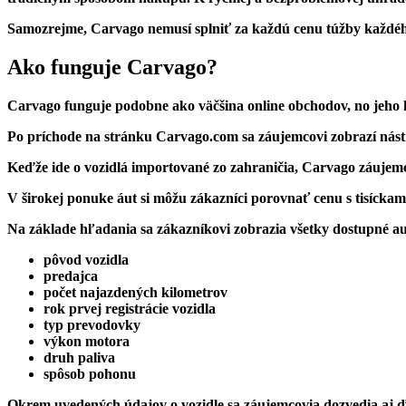
Samozrejme, Carvago nemusí splniť za každú cenu túžby každého
Ako funguje Carvago?
Carvago funguje podobne ako väčšina online obchodov, no jeho 
Po príchode na stránku Carvago.com sa záujemcovi zobrazí
nást
Keďže ide o vozidlá importované zo zahraničia, Carvago záujemc
V širokej ponuke áut si môžu zákazníci
porovnať cenu
s tisíckam
Na základe hľadania sa zákazníkovi zobrazia všetky dostupné au
pôvod vozidla
predajca
počet najazdených kilometrov
rok prvej registrácie vozidla
typ prevodovky
výkon motora
druh paliva
spôsob pohonu
Okrem uvedených údajov o vozidle sa záujemcovia dozvedia aj ďa