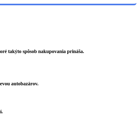
ktoré takýto spôsob nakupovania prináša.
tevou autobazárov.
í.