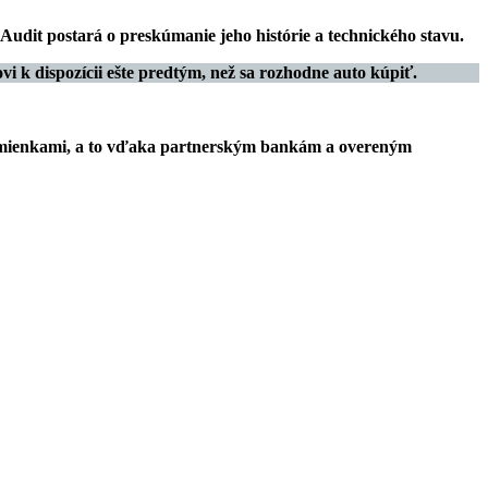
arAudit
postará o preskúmanie jeho histórie a technického stavu
.
 k dispozícii ešte predtým
,
než sa rozhodne auto kúpiť
.
dmienkami
, a to vďaka partnerským bankám a overeným
: