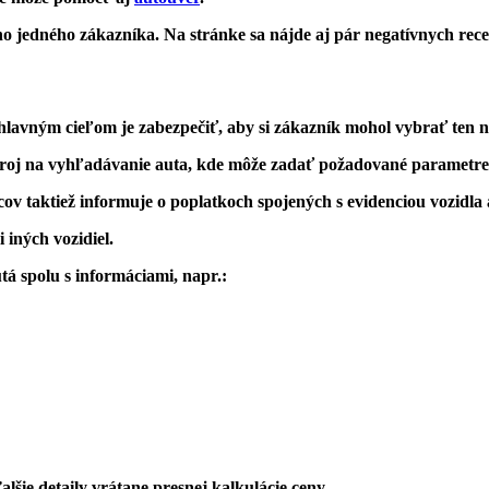
 jedného zákazníka. Na stránke sa nájde aj pár negatívnych recen
hlavným cieľom je zabezpečiť, aby si
zákazník mohol vybrať ten n
roj na vyhľadávanie auta
, kde môže zadať požadované parametre
ov taktiež informuje o poplatkoch spojených s evidenciou vozidla
i iných vozidiel.
tá spolu s informáciami
,
napr
.:
lšie detaily vrátane
presnej kalkulácie ceny
.