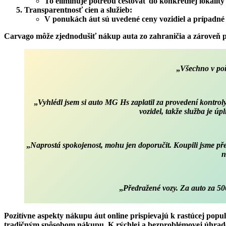
To eliminuje potrebu cestovať do konkrétnej lokality
Transparentnosť cien a služieb
:
V ponukách áut sú uvedené ceny vozidiel a prípadné
Carvago môže zjednodušiť nákup auta zo zahraničia a zároveň 
„
Všechno v poř
„
Vyhlédl jsem si auto MG Hs zaplatil za provedení kontroly
vozidel, takže služba je 
„
Naprostá spokojenost, mohu jen doporučit. Koupili jsme pře
n
„
Předražené vozy. Za auto za 500 
Pozitívne aspekty nákupu áut online prispievajú k rastúcej pop
tradičným spôsobom nákupu. K rýchlej a bezproblémovej úhra