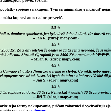
 a zabezpečiť prevoz vozidla.
 poplatky spojené s nákupom. Tým sa minimalizuje možnosť nejas
pomáha kupcovi auto riadne preveriť.
5/5 ⭐
ádku, domluva spolehlivá, jen byla delší doba dodání, vůz dorazil ve 
– Jan Ř. (zdroj: mapy.com)
1/5 ⭐
 2500 Kč. Za 3 dny telefon že dealer to za tu cenu neprodá, že si mám 
úplně k ničemu. Shrnutí 🤔 zaplatil jsem 2500 Kč a nemám nic!💸💸💸.
– Milan K. (zdroj: mapy.com)
4/5 ⭐
s Carvago el. auto z Německa a nemá to chybu. Co řekli, nebo napsali
ekupujeme zase až tak často, šel bych do toho s nimi zase. Veliké díky
– Jan S. (zdroj: mapy.com)
1/5 ⭐
tis. zaplatíte za dovoz 30 tis ( z Německa) + dalších 30 tis za provizi
– Jiří T. (zdroj: mapy.com)
ularite tejto formy nakupovania, pričom zákazníci si vychvaľujú 
de môže pomôcť aj
autoúver
.