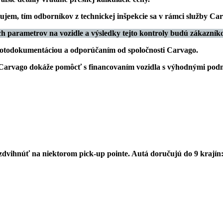
ujem, tím odborníkov z technickej inšpekcie sa v rámci služby C
parametrov na vozidle a výsledky tejto kontroly budú zákazníkovi
 fotodokumentáciou a odporúčaním od spoločnosti Carvago.
 Carvago dokáže pomôcť s
financovaním vozidla s výhodnými po
vyzdvihnúť na niektorom pick-up pointe. Autá doručujú do
9 krajín