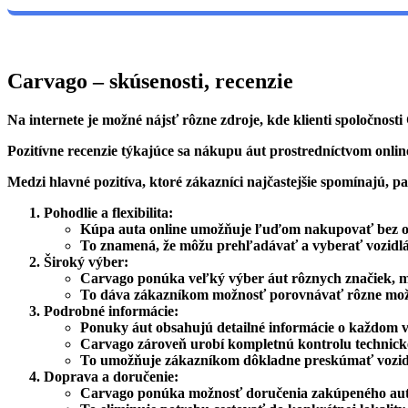
Carvago – skúsenosti, recenzie
Na internete je možné nájsť rôzne zdroje, kde klienti spoločnosti
Pozitívne recenzie týkajúce sa nákupu áut prostredníctvom onli
Medzi hlavné pozitíva, ktoré zákazníci najčastejšie spomínajú, pa
Pohodlie a flexibilita
:
Kúpa auta online umožňuje ľuďom nakupovať bez oh
To znamená, že môžu prehľadávať a vyberať vozidlá p
Široký výber
:
Carvago ponúka veľký výber áut rôznych značiek, m
To dáva zákazníkom možnosť porovnávať rôzne možnos
Podrobné informácie
:
Ponuky áut obsahujú detailné informácie o každom vo
Carvago zároveň urobí kompletnú kontrolu technick
To umožňuje zákazníkom dôkladne preskúmať vozidl
Doprava a doručenie
:
Carvago ponúka možnosť doručenia zakúpeného auta