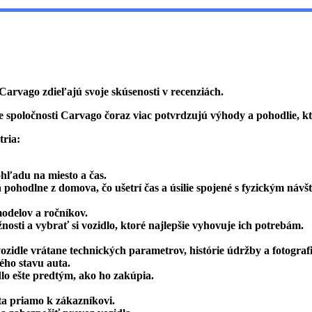
 Carvago zdieľajú svoje skúsenosti v recenziách.
ne spoločnosti Carvago čoraz viac potvrdzujú výhody a pohodlie, 
tria:
ľadu na miesto a čas.
ohodlne z domova, čo ušetrí čas a úsilie spojené s fyzickým návš
odelov a ročníkov.
ti a vybrať si vozidlo, ktoré najlepšie vyhovuje ich potrebám.
zidle vrátane technických parametrov, histórie údržby a fotografi
ého stavu auta.
o ešte predtým, ako ho zakúpia.
 priamo k zákazníkovi.