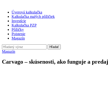
Úverová kalkulačka
Kalkulačka malých pôžičiek
Investície
Kalkulačka PZP
Pôžičky
Poistenie
Magazín
Hľadať
Magazín
Carvago – skúsenosti, ako funguje a predaj