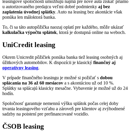
leasingové spoločnosti umožňujú najmä pre nové autá získať priamo
u autorizovaného predajcu veľmi dobré podmienky
aj bez
zaplatenia úvodnej splátky
. Auto na leasing bez akontácie však
ponúka len máloktorá banka.
To, či sa táto autopôžička naozaj oplatí pre každého, môže ukázať
kalkulačka výpočtu splátok
, ktorá je dostupná online na weboch.
UniCredit leasing
Okrem Unicredit pôžičiek ponúka banka tiež leasing osobných aj
úžitkových automobilov. K dispozícii je klasický
finančný aj
operatívny leasing
.
V prípade finančného leasingu je možné si požičať s
dobou
splácania na 36 až 60 mesiacov
a s akontáciou už od 10 %.
Splátky sa splácajú klasicky mesačne. Vybavenie je možné už do 24
hodín.
Spoločnosť garantuje nemennú výšku splátok počas celej doby
trvania leasingového vzťahu a zároveň pre klientov aj zvýhodnené
sadzby na poistení pre prefinancované vozidlo.
ČSOB leasing