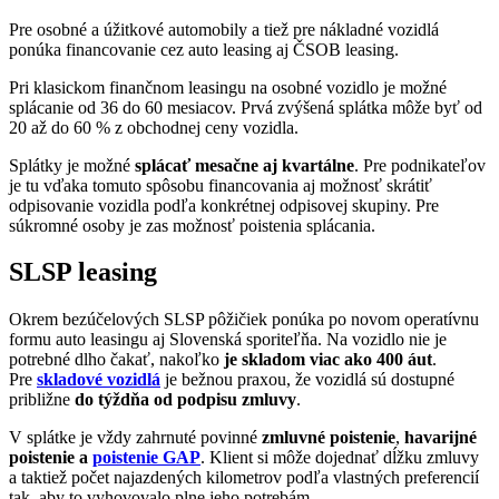
Pre osobné a úžitkové automobily a tiež pre nákladné vozidlá
ponúka financovanie cez auto leasing aj ČSOB leasing.
Pri klasickom finančnom leasingu na osobné vozidlo je možné
splácanie od 36 do 60 mesiacov. Prvá zvýšená splátka môže byť od
20 až do 60 % z obchodnej ceny vozidla.
Splátky je možné
splácať mesačne aj kvartálne
. Pre podnikateľov
je tu vďaka tomuto spôsobu financovania aj možnosť skrátiť
odpisovanie vozidla podľa konkrétnej odpisovej skupiny. Pre
súkromné osoby je zas možnosť poistenia splácania.
SLSP leasing
Okrem bezúčelových SLSP pôžičiek ponúka po novom operatívnu
formu auto leasingu aj Slovenská sporiteľňa. Na vozidlo nie je
potrebné dlho čakať, nakoľko
je skladom viac ako 400 áut
.
Pre
skladové vozidlá
je bežnou praxou, že vozidlá sú dostupné
približne
do týždňa od podpisu zmluvy
.
V splátke je vždy zahrnuté povinné
zmluvné poistenie
,
havarijné
poistenie a
poistenie GAP
. Klient si môže dojednať dĺžku zmluvy
a taktiež počet najazdených kilometrov podľa vlastných preferencií
tak, aby to vyhovovalo plne jeho potrebám.