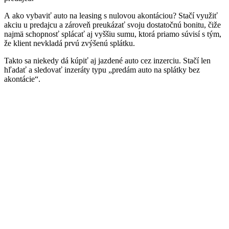
A ako vybaviť auto na leasing s nulovou akontáciou? Stačí využiť
akciu u predajcu a zároveň preukázať svoju dostatočnú bonitu, čiže
najmä schopnosť splácať aj vyššiu sumu, ktorá priamo súvisí s tým,
že klient nevkladá prvú zvýšenú splátku.
Takto sa niekedy dá kúpiť aj jazdené auto cez inzerciu. Stačí len
hľadať a sledovať inzeráty typu „predám auto na splátky bez
akontácie“.