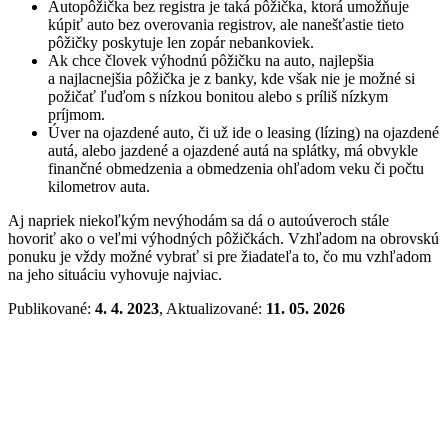
Autopôžička bez registra je taká pôžička, ktorá umožňuje
kúpiť auto bez overovania registrov, ale nanešťastie tieto
pôžičky poskytuje len zopár nebankoviek.
Ak chce človek výhodnú pôžičku na auto, najlepšia
a najlacnejšia pôžička je z banky, kde však nie je možné si
požičať ľuďom s nízkou bonitou alebo s príliš nízkym
príjmom.
Úver na ojazdené auto, či už ide o leasing (lízing) na ojazdené
autá, alebo jazdené a ojazdené autá na splátky, má obvykle
finančné obmedzenia a obmedzenia ohľadom veku či počtu
kilometrov auta.
Aj napriek niekoľkým nevýhodám sa dá o autoúveroch stále
hovoriť ako o veľmi výhodných pôžičkách. Vzhľadom na obrovskú
ponuku je vždy možné vybrať si pre žiadateľa to, čo mu vzhľadom
na jeho situáciu vyhovuje najviac.
Publikované:
4. 4. 2023
, Aktualizované:
11. 05. 2026