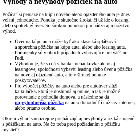
Výhody a nevýhody pôžičiek na auto
Požičať si peniaze na kúpu nového alebo ojazdeného auta je dnes
veľmi jednoduché. Ponuka je skutočne široká, či už ide o leasing,
alebo spotrebný úver. So širokou ponukou prichádza aj množstvo
výhod.
Úver na kúpu auta môže byť ako klasická splátková
a spotrebná pôžička na kúpu auta, alebo ako leasing auta.
Podmienky sú v oboch prípadoch vyhovujúce pre väčšinu
ľudí.
Výhodou je, že sa dá v banke, nebankovke alebo aj
leasingovej spoločnosti vybaviť leasing alebo úver a pôžička
na nové aj ojazdené auto, a to v širokej ponuke
poskytovateľov.
Pre výpočet pôžičky na auto alebo pre autoúver slúži
kalkulačka, ktorá je dostupná aj online, a tak je možné
porovnanie z pohodlia domova, a následne sa dá
najvýhodnejšia pôžička
na auto dohodnúť či už cez internet,
alebo priamo osobne.
Okrem výhod samozrejme prichádzajú aj nevýhody a riziká spojené
s pôžičkami na auto. Na čo treba pred požiadaním o pôžičku
myslieť?