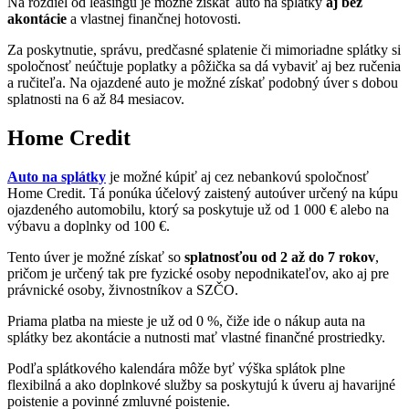
Na rozdiel od leasingu je možné získať auto na splátky
aj bez
akontácie
a vlastnej finančnej hotovosti.
Za poskytnutie, správu, predčasné splatenie či mimoriadne splátky si
spoločnosť neúčtuje poplatky a pôžička sa dá vybaviť aj bez ručenia
a ručiteľa. Na ojazdené auto je možné získať podobný úver s dobou
splatnosti na 6 až 84 mesiacov.
Home Credit
Auto na splátky
je možné kúpiť aj cez nebankovú spoločnosť
Home Credit. Tá ponúka účelový zaistený autoúver určený na kúpu
ojazdeného automobilu, ktorý sa poskytuje už od 1 000 € alebo na
výbavu a doplnky od 100 €.
Tento úver je možné získať so
splatnosťou od 2 až do 7 rokov
,
pričom je určený tak pre fyzické osoby nepodnikateľov, ako aj pre
právnické osoby, živnostníkov a SZČO.
Priama platba na mieste je už od 0 %, čiže ide o nákup auta na
splátky bez akontácie a nutnosti mať vlastné finančné prostriedky.
Podľa splátkového kalendára môže byť výška splátok plne
flexibilná a ako doplnkové služby sa poskytujú k úveru aj havarijné
poistenie a povinné zmluvné poistenie.