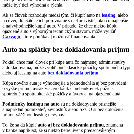
môže byť tiež výhodná a rýchla.
Ak sa človek rozhoduje medzi tým, či kúpiť auto na
leasing
, alebo
na úver, dôležité je ich porovnanie s cieľom zistiť, ako čo najlepšie
a najvýhodnejšie kúpiť auto. V prípade, že chce niekto kúpiť
ojazdené auto s výborným technickým stavom, môže využiť
Carvago
, ktoré ponúka aj možnosť financovania.
Auto na splátky bez dokladovania príjmu
Pokiaľ chce mať človek pri kúpe auta čo najmenej administratívy
a dokladovania, môže zvoliť buď klasické pôžičky spotrebného typu
alebo aj leasing na auto
bez dokladovania príjmu
.
Kúpa nového auta je výhodnejšia a jednoduchšia aj bez potvrdení
o výške príjmu, avšak viacero bánk či nebankoviek požičia
spotrebné a spotrebiteľské pôžičky a úvery aj na ojazdené autá.
Podmienky leasingu na auto
sú na dokladovanie prísnejšie
a napríklad podnikateľ, živnostník alebo SZČO si bez doloženia
príjmu väčšinou leasing nevybaví.
To, že sa dá kúpiť
auto aj bez dokladovania príjmu
, znamená
v banke napríklad, že si niekto berie úver s predschváleným