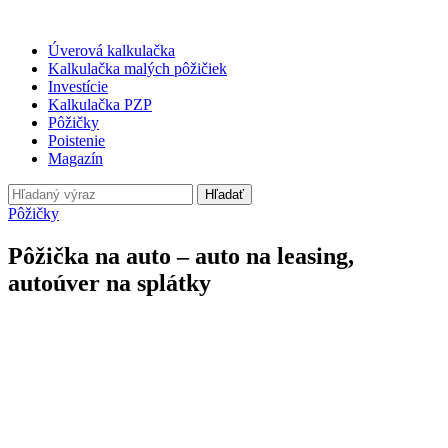
Úverová kalkulačka
Kalkulačka malých pôžičiek
Investície
Kalkulačka PZP
Pôžičky
Poistenie
Magazín
Hľadať
Pôžičky
Pôžička na auto – auto na leasing,
autoúver na splátky