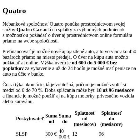
Quatro
Nebanková spoločnosť Quatro ponúka prostredníctvom svojej
služby
Quatro Car
autá na splátky za výhodných podmienok
s možnosťou požiadať o úver aj prostredníctvom online formulára
priamo na webe spoločnosti.
Prefinancovať je možné nové aj ojazdené auto, a to vo viac ako 450
bazároch priamo na mieste predaja. O úver na kúpu auta možno
požiadať aj online. Výška úveru je
od 600 do 5 000 € bez
poplatkov
za vybavenie a už do 24 hodín je možné mať peniaze na
auto na účte v banke.
Čo sa týka akontácie, tá je voliteľná, pričom je možné zvoliť si
medzi od 0 do 70 %. Doba splácania môže byť
18 až 96 mesiacov
a financie je možné použiť aj na kúpu motorky, prívesného vozidla
alebo karavánu.
Splatnosť
Splatnosť
Suma
Suma
Poskytovateľ
od
do
od
do
(mesiacov)
(mesiacov)
40
SLSP
300 €
12
96
000 €