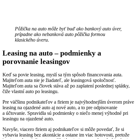
Pôžička na auto môže byť buď ako bankový auto úver,
prípadne ako nebanková auto pôžička formou
klasického úveru
.
Leasing na auto – podmienky a
porovnanie leasingov
Keď sa povie leasing, myslí sa tým spôsob financovania auta.
Majiteľom auta nie je žiadateľ, ale leasingová spoločnosť.
Majiteľom auta sa človek stáva až po zaplatení poslednej splátky,
čiže vlastní auto po leasingu.
Pre väčšinu podnikateľov a firiem je najvýhodnejším úverom práve
leasing na ojazdené auto aj nové auto, a to pre odpisovanie
a účtovanie. Spravidla sú podmienky o niečo menej výhodné pri
leasingu na ojazdené auto.
Navyše, viacero firiem aj podnikateľov si môže povedať, že si
vybavia leasing bez akontácie a ostane im viac hotovosti, pretože