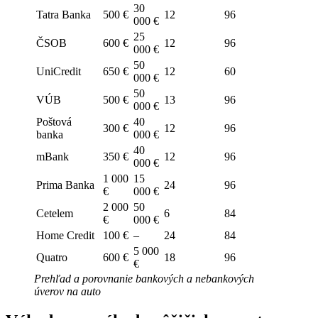
30
Tatra Banka
500 €
12
96
000 €
25
ČSOB
600 €
12
96
000 €
50
UniCredit
650 €
12
60
000 €
50
VÚB
500 €
13
96
000 €
Poštová
40
300 €
12
96
banka
000 €
40
mBank
350 €
12
96
000 €
1 000
15
Prima Banka
24
96
€
000 €
2 000
50
Cetelem
6
84
€
000 €
Home Credit
100 €
–
24
84
5 000
Quatro
600 €
18
96
€
Prehľad a porovnanie bankových a nebankových
úverov na auto