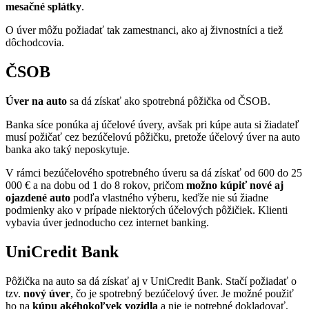
mesačné splátky
.
O úver môžu požiadať tak zamestnanci, ako aj živnostníci a tiež
dôchodcovia.
ČSOB
Úver na auto
sa dá získať ako spotrebná pôžička od ČSOB.
Banka síce ponúka aj účelové úvery, avšak pri kúpe auta si žiadateľ
musí požičať cez bezúčelovú pôžičku, pretože účelový úver na auto
banka ako taký neposkytuje.
V rámci bezúčelového spotrebného úveru sa dá získať od 600 do 25
000 € a na dobu od 1 do 8 rokov, pričom
možno kúpiť nové aj
ojazdené auto
podľa vlastného výberu, keďže nie sú žiadne
podmienky ako v prípade niektorých účelových pôžičiek. Klienti
vybavia úver jednoducho cez internet banking.
UniCredit Bank
Pôžička na auto sa dá získať aj v UniCredit Bank. Stačí požiadať o
tzv.
nový úver
, čo je spotrebný bezúčelový úver. Je možné použiť
ho na
kúpu akéhokoľvek vozidla
a nie je potrebné dokladovať,