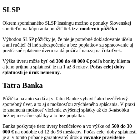
SLSP
Okrem spomínaného SLSP leasingu možno z ponuky Slovenskej
sporiteľni na kúpu auta použiť tiež tzv.
modernú pôžičku
.
Výhodou SLSP pôžičky je, že nie je potrebné dokladovanie účelu
a ani ručiteľ či iné zabezpečenie a bez poplatkov za spracovanie aj
predčasné splatenie úveru sa dá požičať naozaj na čokoľvek.
Výška úveru môže byť
od 300 do 40 000 €
podľa bonity klienta
a jeho príjmu a splatnosť je na 1 až 8 rokov.
Počas celej doby
splatnosti je úrok nemenný
.
Tatra Banka
Pôžička na auto sa dá aj v Tatra Banke vybaviť ako bezúčelový
spotrebný úver, a to aj s možnosťou zrýchleného splácania. V praxi
to znamená možnosť vloženia zvýšenej splátky až do 3-násobku
bežnej mesačne splátky a to bez poplatku.
Banka poskytuje tieto úvery bezúčelovo a vo výške od
500 do 30
000 €
na obdobie od 12 do 96 mesiacov. Počas celej doby splatnosti
je aj v tomto prípade garantovaný úrok a
rovnaké pravidelné