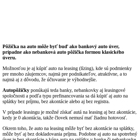
Pôžička na auto môže byť buď ako bankový auto úver,
prípadne ako nebanková auto pôžička formou klasického
úveru.
Možnosťou je aj kúpiť auto na leasing (lízing), kde sú podmienky
pre mnoho záujemcov, najmä pre podnikateľov, atraktívne, a to
najmä aj z dôvodu, že účtovanie je výhodnejšie.
Autopôžičky
ponúkajú teda banky, nebankovky aj leasingové
spoločnosti a podľa typu prefinancovania sa dá kúpiť aj auto na
splátky bez príjmu, bez akontácie alebo aj bez registra.
V prípade leasingu je možné získať autá na leasing aj bez akontácie,
kedy je 0 akontácia, takže človek nemusí mať žiadnu hotovosť.
Okrem toho, že auto na leasing môže byť bez akontácie na splátky,
môže byť aj bez dokladovania príjmu. Podobne aj auto na spotrebný
úver je bez akontácie a kúpa auta na splátky v banke či nebankovke