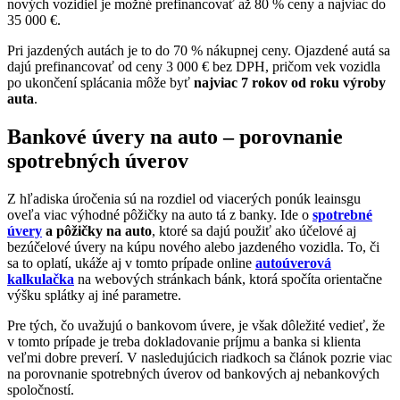
nových vozidiel je možné prefinancovať až 80 % ceny a najviac do
35 000 €.
Pri jazdených autách je to do 70 % nákupnej ceny. Ojazdené autá sa
dajú prefinancovať od ceny 3 000 € bez DPH, pričom vek vozidla
po ukončení splácania môže byť
najviac 7 rokov od roku výroby
auta
.
Bankové úvery na auto – porovnanie
spotrebných úverov
Z hľadiska úročenia sú na rozdiel od viacerých ponúk leainsgu
oveľa viac výhodné pôžičky na auto tá z banky. Ide o
spotrebné
úvery
a pôžičky na auto
, ktoré sa dajú použiť ako účelové aj
bezúčelové úvery na kúpu nového alebo jazdeného vozidla. To, či
sa to oplatí, ukáže aj v tomto prípade online
autoúverová
kalkulačka
na webových stránkach bánk, ktorá spočíta orientačne
výšku splátky aj iné parametre.
Pre tých, čo uvažujú o bankovom úvere, je však dôležité vedieť, že
v tomto prípade je treba dokladovanie príjmu a banka si klienta
veľmi dobre preverí. V nasledujúcich riadkoch sa článok pozrie viac
na porovnanie spotrebných úverov od bankových aj nebankových
spoločností.