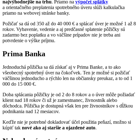
najvýhodnejšie na trhu
. Priamo na
výpočet splátky
a orientačného preplatenia spotrebného úveru slúži kalkulačka
priamo na webovej stránke banky.
Požičať sa dá od 350 až do 40 000 € a splácať úver je možné 1 až 8
rokov. Vybavenie, vedenie a aj predčasné splatenie pôžičky sú
zadarmo bez poplatku a vo väčšine prípadov nie je treba ani
potvrdenie o výške príjmu.
Prima Banka
Jednoduchá pôžička sa dá získať aj v Prima Banke, a to ako
všeobecný spotrebný úver na čokoľvek. Ten je možné si požičať
väčšinou jednoducho a rýchlo len na občiansky preukaz, a to od 1
000 do 15 000 €.
Doba splácania pôžičky je od 2 do 8 rokov a o úver môže požiadať
klient nad 18 rokov či už je zamestnanec, živnostník alebo
dôchodca. Pôžička je dostupná však len pre živnostníkov s dĺžkou
podnikania nad 12 mesiacov.
Keďže nie je potrebné dokladovať účel použitia peňazí, možno si
kúpiť tak
nové ako aj staršie a ojazdené auto
.