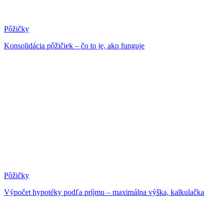
Pôžičky
Konsolidácia pôžičiek – čo to je, ako funguje
Pôžičky
Výpočet hypotéky podľa príjmu – maximálna výška, kalkulačka