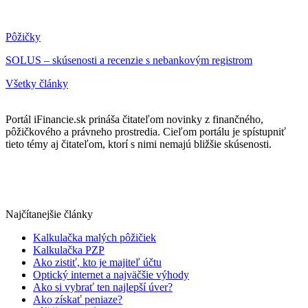
Pôžičky
SOLUS – skúsenosti a recenzie s nebankovým registrom
Všetky články
Portál iFinancie.sk prináša čitateľom novinky z finančného,
pôžičkového a právneho prostredia. Cieľom portálu je spístupniť
tieto témy aj čitateľom, ktorí s nimi nemajú bližšie skúsenosti.
Najčítanejšie články
Kalkulačka malých pôžičiek
Kalkulačka PZP
Ako zistiť, kto je majiteľ účtu
Optický internet a najväčšie výhody
Ako si vybrať ten najlepší úver?
Ako získať peniaze?