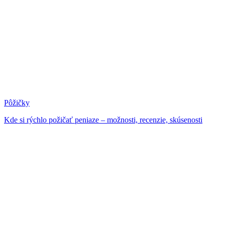
Pôžičky
Kde si rýchlo požičať peniaze – možnosti, recenzie, skúsenosti