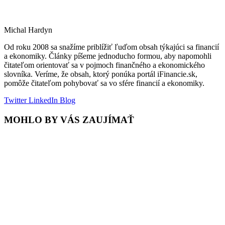
Michal Hardyn
Od roku 2008 sa snažíme priblížiť ľuďom obsah týkajúci sa financií
a ekonomiky. Články píšeme jednoducho formou, aby napomohli
čitateľom orientovať sa v pojmoch finančného a ekonomického
slovníka. Veríme, že obsah, ktorý ponúka portál iFinancie.sk,
pomôže čitateľom pohybovať sa vo sfére financií a ekonomiky.
Twitter
LinkedIn
Blog
MOHLO BY VÁS ZAUJÍMAŤ