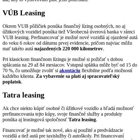
VÚB Leasing
Okrem VUB pôžičiek ponúka finančný lízing osobných, no aj
úžitkových vozidiel ponúka tiež Všeobecná úverová banka v rámci
VUB leasing. Prefinancovať je možné nové vozidlá aj ojazdené autá
do veku 6 rokov od dátumu prvej evidencie, pričom najviac môžu
mať takéto autá
najazdených 220 000 kilometrov
.
Pri klasickom finančnom lízingu je možné si požičať s dobou
splácania na 29 až 84 mesiacov. Vstupná splátka môže byť od 15 do
70 %, čo umožňuje zvoliť si
akontáciu
flexibilne podľa možností
každého klienta.
Za vybavenie sa platí aj spracovateľský
poplatok
.
Tatra leasing
Ak chce niekto kúpiť osobné či úžitkové vozidlo a hľadá možnosť
prefinancovania tejto kúpy, svoje finančné služby a produkty
ponúka aj leasingová spoločnosť
Tatra leasing
.
Financovať je možné tak nové, ako aj použité a predvádzacie
vozidlá a tiež autá pre taxislužby či autoškoly. Pri financovaní