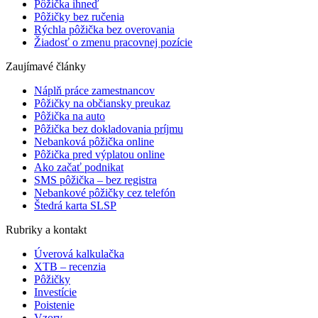
Pôžička ihneď
Pôžičky bez ručenia
Rýchla pôžička bez overovania
Žiadosť o zmenu pracovnej pozície
Zaujímavé články
Náplň práce zamestnancov
Pôžičky na občiansky preukaz
Pôžička na auto
Pôžička bez dokladovania príjmu
Nebanková pôžička online
Pôžička pred výplatou online
Ako začať podnikat
SMS pôžička – bez registra
Nebankové pôžičky cez telefón
Štedrá karta SLSP
Rubriky a kontakt
Úverová kalkulačka
XTB – recenzia
Pôžičky
Investície
Poistenie
Vzory