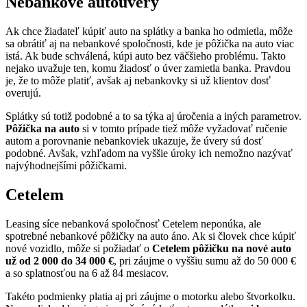
Nebankové autoúvery
Ak chce žiadateľ kúpiť auto na splátky a banka ho odmietla, môže
sa obrátiť aj na nebankové spoločnosti, kde je pôžička na auto viac
istá. Ak bude schválená, kúpi auto bez väčšieho problému. Takto
nejako uvažuje ten, komu žiadosť o úver zamietla banka. Pravdou
je, že to môže platiť, avšak aj nebankovky si už klientov dosť
overujú.
Splátky sú totiž podobné a to sa týka aj úročenia a iných parametrov.
Pôžička na auto
si v tomto prípade tiež môže vyžadovať ručenie
autom a porovnanie nebankoviek ukazuje, že úvery sú dosť
podobné. Avšak, vzhľadom na vyššie úroky ich nemožno nazývať
najvýhodnejšími pôžičkami.
Cetelem
Leasing síce nebanková spoločnosť Cetelem neponúka, ale
spotrebné nebankové pôžičky na auto áno. Ak si človek chce kúpiť
nové vozidlo, môže si požiadať o
Cetelem pôžičku na nové auto
už od 2 000 do 34 000 €
, pri záujme o vyššiu sumu až do 50 000 €
a so splatnosťou na 6 až 84 mesiacov.
Takéto podmienky platia aj pri záujme o motorku alebo štvorkolku.