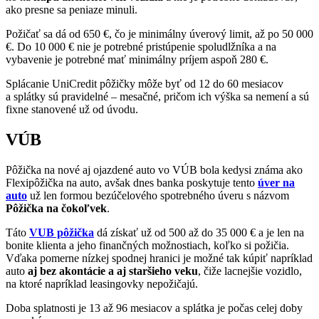
ako presne sa peniaze minuli.
Požičať sa dá od 650 €, čo je minimálny úverový limit, až po 50 000
€. Do 10 000 € nie je potrebné pristúpenie spoludlžníka a na
vybavenie je potrebné mať minimálny príjem aspoň 280 €.
Splácanie UniCredit pôžičky môže byť od 12 do 60 mesiacov
a splátky sú pravidelné – mesačné, pričom ich výška sa nemení a sú
fixne stanovené už od úvodu.
VÚB
Pôžička na nové aj ojazdené auto vo VÚB bola kedysi známa ako
Flexipôžička na auto, avšak dnes banka poskytuje tento
úver na
auto
už len formou bezúčelového spotrebného úveru s názvom
Pôžička na čokoľvek
.
Táto
VUB pôžička
dá získať už od 500 až do 35 000 € a je len na
bonite klienta a jeho finančných možnostiach, koľko si požičia.
Vďaka pomerne nízkej spodnej hranici je možné tak kúpiť napríklad
auto
aj bez akontácie a aj staršieho veku
, čiže lacnejšie vozidlo,
na ktoré napríklad leasingovky nepožičajú.
Doba splatnosti je 13 až 96 mesiacov a splátka je počas celej doby