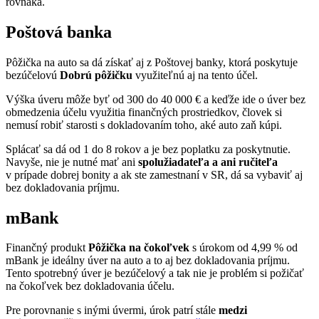
rovnaká.
Poštová banka
Pôžička na auto sa dá získať aj z Poštovej banky, ktorá poskytuje
bezúčelovú
Dobrú pôžičku
využiteľnú aj na tento účel.
Výška úveru môže byť od 300 do 40 000 € a keďže ide o úver bez
obmedzenia účelu využitia finančných prostriedkov, človek si
nemusí robiť starosti s dokladovaním toho, aké auto zaň kúpi.
Splácať sa dá od 1 do 8 rokov a je bez poplatku za poskytnutie.
Navyše, nie je nutné mať ani
spolužiadateľa a ani ručiteľa
v prípade dobrej bonity a ak ste zamestnaní v SR, dá sa vybaviť aj
bez dokladovania príjmu.
mBank
Finančný produkt
Pôžička na čokoľvek
s úrokom od 4,99 % od
mBank je ideálny úver na auto a to aj bez dokladovania príjmu.
Tento spotrebný úver je bezúčelový a tak nie je problém si požičať
na čokoľvek bez dokladovania účelu.
Pre porovnanie s inými úvermi, úrok patrí stále
medzi