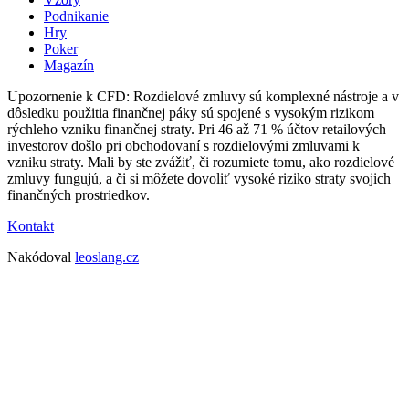
Podnikanie
Hry
Poker
Magazín
Upozornenie k CFD: Rozdielové zmluvy sú komplexné nástroje a v
dôsledku použitia finančnej páky sú spojené s vysokým rizikom
rýchleho vzniku finančnej straty. Pri 46 až 71 % účtov retailových
investorov došlo pri obchodovaní s rozdielovými zmluvami k
vzniku straty. Mali by ste zvážiť, či rozumiete tomu, ako rozdielové
zmluvy fungujú, a či si môžete dovoliť vysoké riziko straty svojich
finančných prostriedkov.
Kontakt
Nakódoval
leoslang.cz