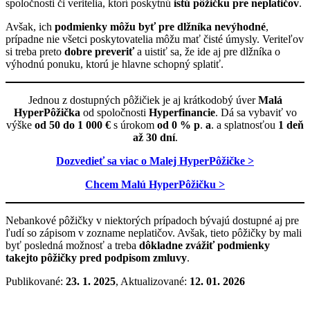
spoločnosti či veritelia, ktorí poskytnú
istú pôžičku pre neplatičov
.
Avšak, ich
podmienky môžu byť pre dlžníka nevýhodné
,
prípadne nie všetci poskytovatelia môžu mať čisté úmysly. Veriteľov
si treba preto
dobre preveriť
a uistiť sa, že ide aj pre dlžníka o
výhodnú ponuku, ktorú je hlavne schopný splatiť.
Jednou z dostupných pôžičiek je aj krátkodobý úver
Malá
HyperPôžička
od spoločnosti
Hyperfinancie
. Dá sa vybaviť vo
výške
od 50 do 1 000 €
s úrokom
od 0 % p
.
a
. a splatnosťou
1 deň
až 30 dní
.
Dozvedieť sa viac o Malej HyperPôžičke >
Chcem Malú HyperPôžičku >
Nebankové pôžičky v niektorých prípadoch bývajú dostupné aj pre
ľudí so zápisom v zozname neplatičov. Avšak, tieto pôžičky by mali
byť posledná možnosť a treba
dôkladne zvážiť podmienky
takejto pôžičky pred podpisom zmluvy
.
Publikované:
23. 1. 2025
, Aktualizované:
12. 01. 2026