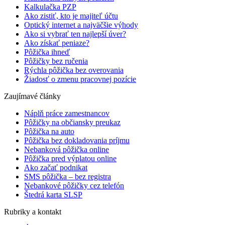
Kalkulačka PZP
Ako zistiť, kto je majiteľ účtu
Optický internet a najväčšie výhody
Ako si vybrať ten najlepší úver?
Ako získať peniaze?
Pôžička ihneď
Pôžičky bez ručenia
Rýchla pôžička bez overovania
Žiadosť o zmenu pracovnej pozície
Zaujímavé články
Náplň práce zamestnancov
Pôžičky na občiansky preukaz
Pôžička na auto
Pôžička bez dokladovania príjmu
Nebanková pôžička online
Pôžička pred výplatou online
Ako začať podnikat
SMS pôžička – bez registra
Nebankové pôžičky cez telefón
Štedrá karta SLSP
Rubriky a kontakt