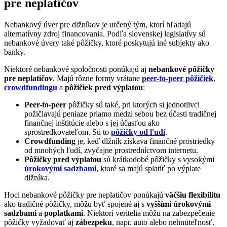
pre neplatičov
Nebankový úver pre dlžníkov je určený tým, ktorí hľadajú
alternatívny zdroj financovania. Podľa slovenskej legislatívy sú
nebankové úvery také pôžičky, ktoré poskytujú iné subjekty ako
banky.
Niektoré nebankové spoločnosti ponúkajú aj
nebankové pôžičky
pre neplatičov
. Majú rôzne formy vrátane
peer-to-peer pôžičiek
,
crowdfundingu
a
pôžičiek pred výplatou
:
Peer-to-peer
pôžičky sú také, pri ktorých si jednotlivci
požičiavajú peniaze priamo medzi sebou bez účasti tradičnej
finančnej inštitúcie alebo s jej účasťou ako
sprostredkovateľom. Sú to
pôžičky od ľudí
.
Crowdfunding
je, keď dlžník získava finančné prostriedky
od mnohých ľudí, zvyčajne prostredníctvom internetu.
Pôžičky pred výplatou
sú krátkodobé pôžičky s vysokými
úrokovými sadzbami
, ktoré sa majú splatiť po výplate
dlžníka.
Hoci nebankové pôžičky pre neplatičov ponúkajú
väčšiu flexibilitu
ako tradičné pôžičky, môžu byť spojené aj s
vyššími úrokovými
sadzbami
a
poplatkami
. Niektorí veritelia môžu na zabezpečenie
pôžičky vyžadovať aj
zábezpeku
, napr. auto alebo nehnuteľnosť.