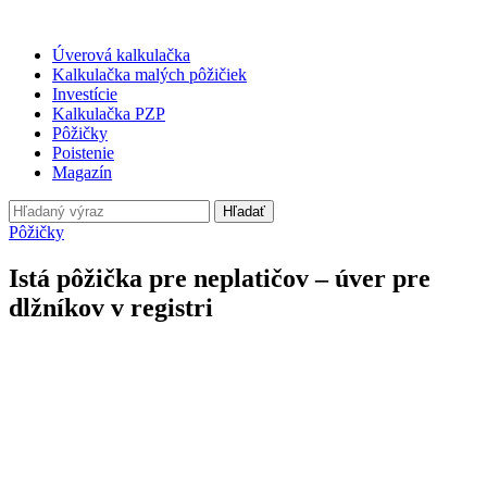
Úverová kalkulačka
Kalkulačka malých pôžičiek
Investície
Kalkulačka PZP
Pôžičky
Poistenie
Magazín
Hľadať
Pôžičky
Istá pôžička pre neplatičov – úver pre
dlžníkov v registri