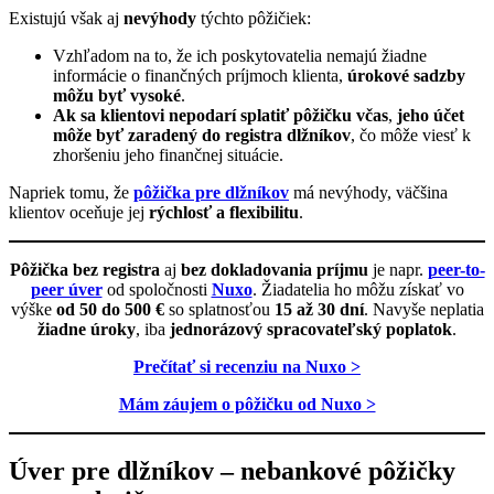
Existujú však aj
nevýhody
týchto pôžičiek:
Vzhľadom na to, že ich poskytovatelia nemajú žiadne
informácie o finančných príjmoch klienta,
úrokové sadzby
môžu byť vysoké
.
Ak sa klientovi nepodarí splatiť pôžičku včas
,
jeho účet
môže byť zaradený do registra dlžníkov
, čo môže viesť k
zhoršeniu jeho finančnej situácie.
Napriek tomu, že
pôžička pre dlžníkov
má nevýhody, väčšina
klientov oceňuje jej
rýchlosť a flexibilitu
.
Pôžička bez registra
aj
bez dokladovania príjmu
je napr.
peer-to-
peer úver
od spoločnosti
Nuxo
. Žiadatelia ho môžu získať vo
výške
od 50 do 500 €
so splatnosťou
15 až 30 dní
. Navyše neplatia
žiadne úroky
, iba
jednorázový spracovateľský poplatok
.
Prečítať si recenziu na Nuxo >
Mám záujem o pôžičku od Nuxo >
Úver pre dlžníkov – nebankové pôžičky