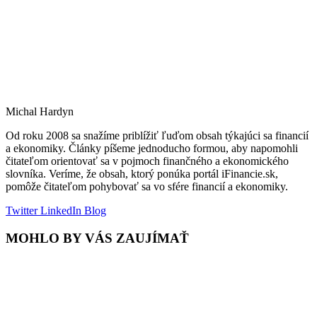
Michal Hardyn
Od roku 2008 sa snažíme priblížiť ľuďom obsah týkajúci sa financií
a ekonomiky. Články píšeme jednoducho formou, aby napomohli
čitateľom orientovať sa v pojmoch finančného a ekonomického
slovníka. Veríme, že obsah, ktorý ponúka portál iFinancie.sk,
pomôže čitateľom pohybovať sa vo sfére financií a ekonomiky.
Twitter
LinkedIn
Blog
MOHLO BY VÁS ZAUJÍMAŤ