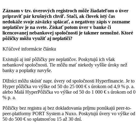
Záznam v tzv. úverových registroch môže žiadateľom o úver
pripraviť pár krušných chvíľ. Stačí, ak človek istý čas
nedokáže svoje záväzky splácať, a negatívny zápis v zozname
neplatičov je na svete. Získať potom úver v banke či
licencovanej nebankovej spoločnosti je takmer nemožné. Ktoré
pôžičky môžu využiť aj neplatiči?
Kľúčové informácie článku
Existujú aj isté pôžičky pre neplatičov. Poskytujú ich však
nebankové spoločnosti. Tie môžu mať niekedy vyššie úroky než
banky a poplatky navyše.
Dlžníci môžu skúsiť napr. úvery od spoločnosti Hyperfinancie. Je to
Hyper pôžička vo výške od 50 do 25 000 € s úrokom od 4,9 % p. a.
alebo Malá HyperPôžička vo výške od 50 do 1 000 € s úrokom od 0
% p. a.
Pôžičky bez registra aj bez dokladovania príjmu ponúkajú peer-to-
peer-platformy PORT System a Nuxo. Poskytujú úvery vo výške od
50 do 500 € so splatnosťou 15 až 30 dní.