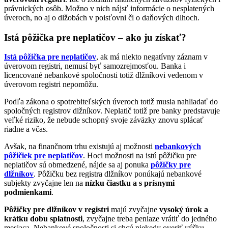
právnických osôb. Možno v nich nájsť informácie o nesplatených
úveroch, no aj o dlžobách v poisťovni či o daňových dlhoch.
Istá pôžička pre neplatičov – ako ju získať?
Istá pôžička pre neplatičov
, ak má niekto negatívny záznam v
úverovom registri, nemusí byť samozrejmosťou. Banka i
licencované nebankové spoločnosti totiž dlžníkovi vedenom v
úverovom registri nepomôžu.
Podľa zákona o spotrebiteľských úveroch totiž musia nahliadať do
spoločných registrov dlžníkov. Neplatič totiž pre banky predstavuje
veľké riziko, že nebude schopný svoje záväzky znovu splácať
riadne a včas.
Avšak, na finančnom trhu existujú aj možnosti
nebankových
pôžičiek pre neplatičov
. Hoci možnosti na istú pôžičku pre
neplatičov sú obmedzené, nájde sa aj ponuka
pôžičky pre
dlžníkov
. Pôžičku bez registra dlžníkov ponúkajú nebankové
subjekty zvyčajne len na
nízku čiastku a s prísnymi
podmienkami
.
Pôžičky pre dlžníkov v registri
majú zvyčajne
vysoký úrok a
krátku dobu splatnosti
, zvyčajne treba peniaze vrátiť do jedného
mesiaca. Nebankové spoločnosti si chcú niekedy overiť výšku