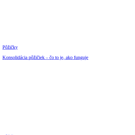
Pôžičky
Konsolidácia pôžičiek – čo to je, ako funguje