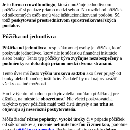
Je to
forma crowdfundingu
, ktorá umožňuje jednotlivcom
požičiavať si peniaze priamo medzi sebou. Na rozdiel od pôžičiek
od súkromných osôb majú viac inštitucionalizovanú podobu. Sú
totiž
poskytované prostredníctvom sprostredkovateľských
portálov
.
Pôžička od jednotlivca
Pôžička od jednotlivca
, resp. súkromnej osoby je pôžička, ktorú
poskytuje jednotlivec, ktorý nie je súčasťou finančnej inštitúcie
alebo banky. Tento typ pôžičky býva
zvyčajne nezabezpečený
a
podmienky sa dohadujú priamo medzi dvoma stranami
.
Tento úver má často
vyššiu úrokovú sadzbu
ako úver prijatý od
banky alebo finančnej inštitúcie. Žiadateľ by mal najprv zvážiť
všetky ostatné možnosti.
Hoci v týchto prípadoch poskytovatelia ponúknu pôžičku aj pre
dlžníka, na mieste je
obozretnosť
. Nie všetci poskytovatelia
takýchto typov pôžičiek majú totiž čisté úmysly a
na trhu sa
objavujú aj neseriózni poskytovatelia
.
Môžu žiadať
rôzne poplatky
,
vysoké úroky
či v prípade pôžičiek
od súkromníkov aj
ručenie nehnuteľnosťou či zmenkou
, podobne
ako pri
pôžičke na zmenku
. Poskytovateľa treba vždy
dobre