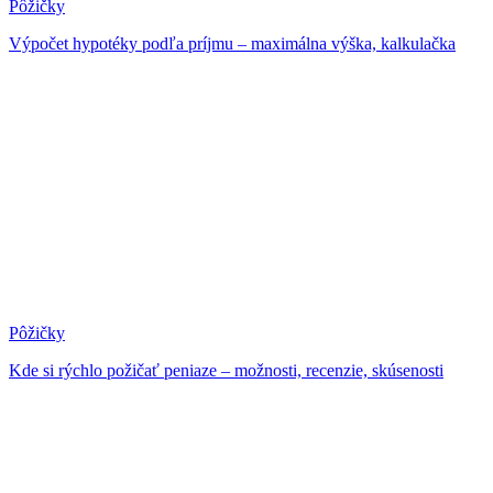
Pôžičky
Výpočet hypotéky podľa príjmu – maximálna výška, kalkulačka
Pôžičky
Kde si rýchlo požičať peniaze – možnosti, recenzie, skúsenosti