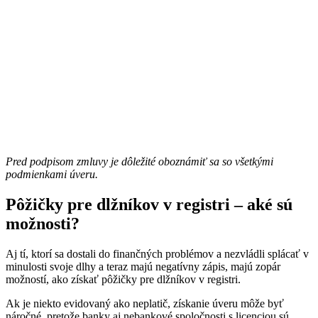
Pred podpisom zmluvy je dôležité oboznámiť sa so všetkými
podmienkami úveru.
Pôžičky pre dlžníkov v registri – aké sú
možnosti?
Aj tí, ktorí sa dostali do finančných problémov a nezvládli splácať v
minulosti svoje dlhy a teraz majú negatívny zápis, majú zopár
možností, ako získať pôžičky pre dlžníkov v registri.
Ak je niekto evidovaný ako neplatič, získanie úveru môže byť
náročné, pretože banky aj nebankové spoločnosti s licenciou sú