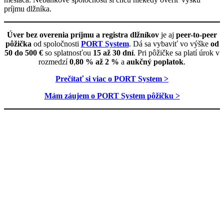
príjmu dlžníka.
Úver bez overenia príjmu a registra dlžníkov
je aj
peer-to-peer
pôžička
od spoločnosti
PORT System
. Dá sa vybaviť vo výške
od
50 do 500 €
so splatnosťou
15 až 30 dní
. Pri pôžičke sa platí úrok v
rozmedzí
0
,
80 % až 2 %
a
aukčný poplatok
.
Prečítať si viac o PORT System >
Mám záujem o PORT System pôžičku >