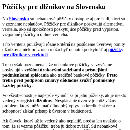
Pôžičky pre dlžníkov na Slovensku
Na
Slovensku
sú nebankové pôžičky dostupné aj pre ľudí, ktorí sú
v zozname neplatičov. Pôžičky pre dlžníkov poskytujú alternatívni
veritelia, ako sú spoločnosti poskytujúce pôžičky pred výplatou,
vzájomné pôžičky a online veritelia.
Títo veritelia používajú rôzne kritériá na posúdenie úverovej bonity
dlžníkov a niektorí z nich môžu byť ochotní poskytnúť aj
pôžičky
pre dlžníkov v exekúcii
.
Treba však poznamenať, že nebankové pôžičky sa zvyčajne
poskytujú s
vyššími úrokovými sadzbami
a
prísnejšími
podmienkami splácania
ako tradičné bankové pôžičky.
Preto
treba pred podpisom zmluvy dôkladne zvážiť podmienky
každej pôžičky
.
Vo všeobecnosti je najlepšie vyhnúť sa prijatiu pôžičky, ak je niekto
vedený v
registri dlžníkov
. Nesplácanie úverov je totiž vážny
problém, ktorý môže mať dlhodobý vplyv na kreditné skóre a
schopnosť získať prístup k úverom v budúcnosti.
Ak človek, ktorý už je vedený ako neplatič, predsa len uvažuje o
tom, že si vezme pôžičku, treba ju dobre zvážiť. Sú nebankové