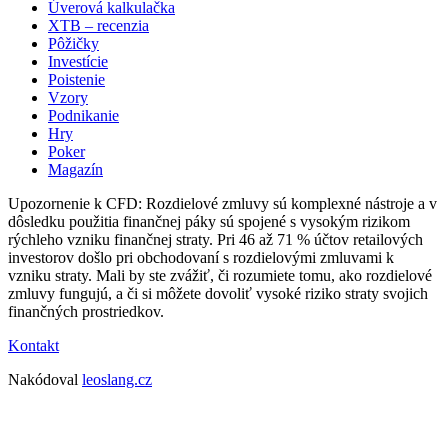
Úverová kalkulačka
XTB – recenzia
Pôžičky
Investície
Poistenie
Vzory
Podnikanie
Hry
Poker
Magazín
Upozornenie k CFD: Rozdielové zmluvy sú komplexné nástroje a v
dôsledku použitia finančnej páky sú spojené s vysokým rizikom
rýchleho vzniku finančnej straty. Pri 46 až 71 % účtov retailových
investorov došlo pri obchodovaní s rozdielovými zmluvami k
vzniku straty. Mali by ste zvážiť, či rozumiete tomu, ako rozdielové
zmluvy fungujú, a či si môžete dovoliť vysoké riziko straty svojich
finančných prostriedkov.
Kontakt
Nakódoval
leoslang.cz