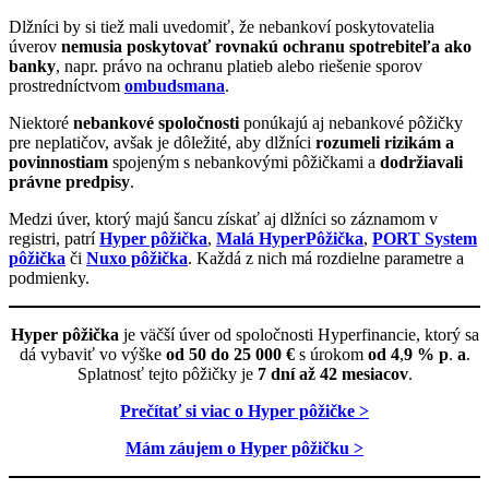
Dlžníci by si tiež mali uvedomiť, že nebankoví poskytovatelia
úverov
nemusia poskytovať rovnakú ochranu spotrebiteľa ako
banky
, napr. právo na ochranu platieb alebo riešenie sporov
prostredníctvom
ombudsmana
.
Niektoré
nebankové spoločnosti
ponúkajú aj nebankové pôžičky
pre neplatičov, avšak je dôležité, aby dlžníci
rozumeli rizikám a
povinnostiam
spojeným s nebankovými pôžičkami a
dodržiavali
právne predpisy
.
Medzi úver, ktorý majú šancu získať aj dlžníci so záznamom v
registri, patrí
Hyper pôžička
,
Malá HyperPôžička
,
PORT System
pôžička
či
Nuxo pôžička
. Každá z nich má rozdielne parametre a
podmienky.
Hyper pôžička
je väčší úver od spoločnosti Hyperfinancie, ktorý sa
dá vybaviť vo výške
od 50 do 25 000 €
s úrokom
od 4
,
9 % p
.
a
.
Splatnosť tejto pôžičky je
7 dní až 42 mesiacov
.
Prečítať si viac o Hyper pôžičke >
Mám záujem o Hyper pôžičku >