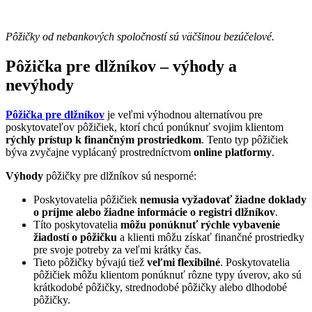
Pôžičky od nebankových spoločností sú väčšinou bezúčelové.
Pôžička pre dlžníkov – výhody a
nevýhody
Pôžička pre dlžníkov
je veľmi výhodnou alternatívou pre
poskytovateľov pôžičiek, ktorí chcú ponúknuť svojim klientom
rýchly prístup k finančným prostriedkom
. Tento typ pôžičiek
býva zvyčajne vyplácaný prostredníctvom
online platformy
.
Výhody
pôžičky pre dlžníkov sú nesporné:
Poskytovatelia pôžičiek
nemusia vyžadovať žiadne doklady
o príjme alebo žiadne informácie o registri dlžníkov
.
Títo poskytovatelia
môžu ponúknuť rýchle vybavenie
žiadostí o pôžičku
a klienti môžu získať finančné prostriedky
pre svoje potreby za veľmi krátky čas.
Tieto pôžičky bývajú tiež
veľmi flexibilné
. Poskytovatelia
pôžičiek môžu klientom ponúknuť rôzne typy úverov, ako sú
krátkodobé pôžičky, strednodobé pôžičky alebo dlhodobé
pôžičky.