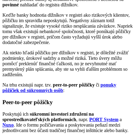
povinné
nahliadať do registra dlžníkov.
Keďže banky hodnotia dlžníkov v registri ako rizikových klientov,
pôžičku im spravidla neposkytujú. Negatívny záznam totiž
signalizuje, že existuje vysoké riziko nesplácania záväzkov. Napriek
tomu však existujú nebankové spoločnosti, ktoré ponúkajú pôžičky
pre dlžníkov v registri, pričom často vyžadujú vyšší úrok alebo
dodatočné zabezpečenie.
Ak niekto hľadá pôžičku pre dlžníkov v registri, je dôležité zvážiť
podmienky, úrokové sadzby a možné riziká. Tieto úvery môžu
pomôcť preklenúť finančné ťažkosti, no je nevyhnutné mať
premyslený plán splácania, aby ste sa vyhli ďalším problémom so
zadlžením.
Na trhu existujú napr. tzv.
peer-to-peer pôžičky
či
ponuky
pôžičiek od súkromných osôb
:
Peer-to-peer pôžičky
Poskytujú ich
súkromní investori združení na
sprostredkovateľských platformách
, napr.
PORT System
a
Nuxo
. Ide o formu požičiavania a poskytovania peňazí medzi
jednotlivcami bez účasti tradičnej finančnej inštitúcie alebo banky.