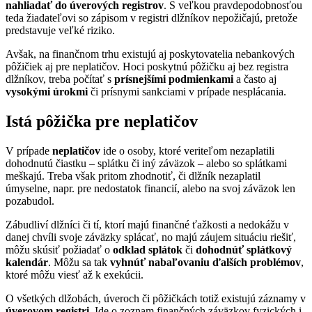
nahliadať do úverových registrov
. S veľkou pravdepodobnosťou
teda žiadateľovi so zápisom v registri dlžníkov nepožičajú, pretože
predstavuje veľké riziko.
Avšak, na finančnom trhu existujú aj poskytovatelia nebankových
pôžičiek aj pre neplatičov. Hoci poskytnú pôžičku aj bez registra
dlžníkov, treba počítať s
prísnejšími podmienkami
a často aj
vysokými úrokmi
či prísnymi sankciami v prípade nesplácania.
Istá pôžička pre neplatičov
V prípade
neplatičov
ide o osoby, ktoré veriteľom nezaplatili
dohodnutú čiastku – splátku či iný záväzok – alebo so splátkami
meškajú. Treba však pritom zhodnotiť, či dlžník nezaplatil
úmyselne, napr. pre nedostatok financií, alebo na svoj záväzok len
pozabudol.
Zábudliví dlžníci či tí, ktorí majú finančné ťažkosti a nedokážu v
danej chvíli svoje záväzky splácať, no majú záujem situáciu riešiť,
môžu skúsiť požiadať o
odklad splátok
či
dohodnúť splátkový
kalendár
. Môžu sa tak
vyhnúť nabaľovaniu ďalších problémov
,
ktoré môžu viesť až k exekúcii.
O všetkých dlžobách, úveroch či pôžičkách totiž existujú záznamy v
úverovom registri
. Ide o zoznam finančných záväzkov fyzických i