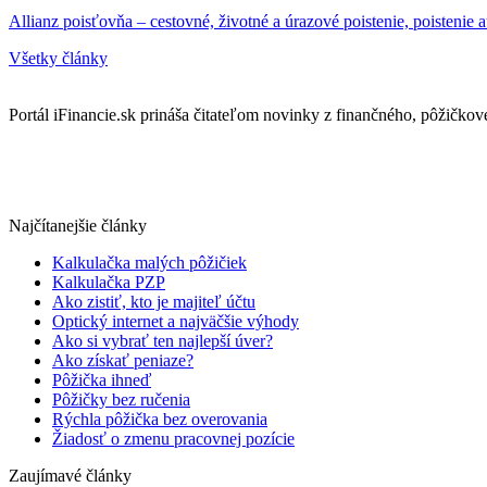
Allianz poisťovňa – cestovné, životné a úrazové poistenie, poistenie a
Všetky články
Portál iFinancie.sk prináša čitateľom novinky z finančného, pôžičkovéh
Najčítanejšie články
Kalkulačka malých pôžičiek
Kalkulačka PZP
Ako zistiť, kto je majiteľ účtu
Optický internet a najväčšie výhody
Ako si vybrať ten najlepší úver?
Ako získať peniaze?
Pôžička ihneď
Pôžičky bez ručenia
Rýchla pôžička bez overovania
Žiadosť o zmenu pracovnej pozície
Zaujímavé články