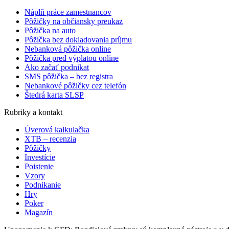
Náplň práce zamestnancov
Pôžičky na občiansky preukaz
Pôžička na auto
Pôžička bez dokladovania príjmu
Nebanková pôžička online
Pôžička pred výplatou online
Ako začať podnikat
SMS pôžička – bez registra
Nebankové pôžičky cez telefón
Štedrá karta SLSP
Rubriky a kontakt
Úverová kalkulačka
XTB – recenzia
Pôžičky
Investície
Poistenie
Vzory
Podnikanie
Hry
Poker
Magazín