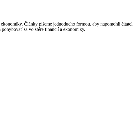
í a ekonomiky. Články píšeme jednoducho formou, aby napomohli čitat
m pohybovať sa vo sfére financií a ekonomiky.