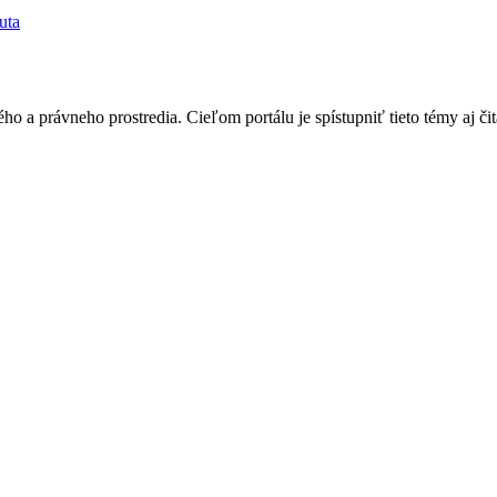
uta
o a právneho prostredia. Cieľom portálu je spístupniť tieto témy aj čit