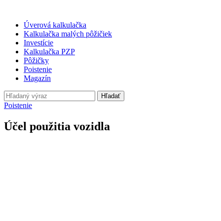
Úverová kalkulačka
Kalkulačka malých pôžičiek
Investície
Kalkulačka PZP
Pôžičky
Poistenie
Magazín
Hľadať
Poistenie
Účel použitia vozidla