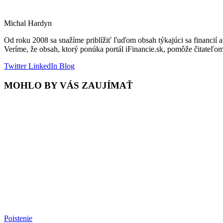
Michal Hardyn
Od roku 2008 sa snažíme priblížiť ľuďom obsah týkajúci sa financi
Veríme, že obsah, ktorý ponúka portál iFinancie.sk, pomôže čitateľo
Twitter
LinkedIn
Blog
MOHLO BY VÁS ZAUJÍMAŤ
Poistenie