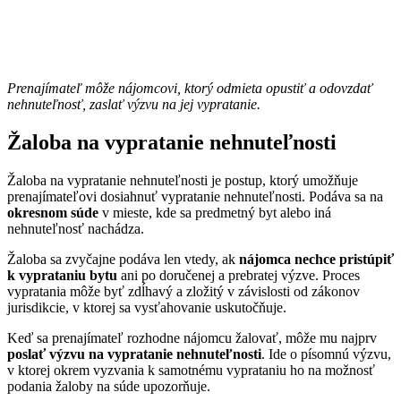
Prenajímateľ môže nájomcovi, ktorý odmieta opustiť a odovzdať
nehnuteľnosť, zaslať výzvu na jej vypratanie.
Žaloba na vypratanie nehnuteľnosti
Žaloba na vypratanie nehnuteľnosti je postup, ktorý umožňuje
prenajímateľovi dosiahnuť vypratanie nehnuteľnosti. Podáva sa na
okresnom súde
v mieste, kde sa predmetný byt alebo iná
nehnuteľnosť nachádza.
Žaloba sa zvyčajne podáva len vtedy, ak
nájomca nechce pristúpiť
k vyprataniu bytu
ani po doručenej a prebratej výzve. Proces
vypratania môže byť zdĺhavý a zložitý v závislosti od zákonov
jurisdikcie, v ktorej sa vysťahovanie uskutočňuje.
Keď sa prenajímateľ rozhodne nájomcu žalovať, môže mu najprv
poslať výzvu na vypratanie nehnuteľnosti
. Ide o písomnú výzvu,
v ktorej okrem vyzvania k samotnému vyprataniu ho na možnosť
podania žaloby na súde upozorňuje.