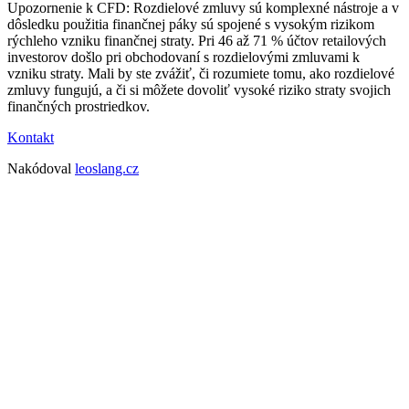
Upozornenie k CFD: Rozdielové zmluvy sú komplexné nástroje a v
dôsledku použitia finančnej páky sú spojené s vysokým rizikom
rýchleho vzniku finančnej straty. Pri 46 až 71 % účtov retailových
investorov došlo pri obchodovaní s rozdielovými zmluvami k
vzniku straty. Mali by ste zvážiť, či rozumiete tomu, ako rozdielové
zmluvy fungujú, a či si môžete dovoliť vysoké riziko straty svojich
finančných prostriedkov.
Kontakt
Nakódoval
leoslang.cz