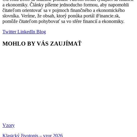
a ekonomiky. Články píšeme jednoducho formou, aby napomohli
čitateľom orientovať sa v pojmoch finančného a ekonomického
slovníka. Veríme, že obsah, ktorý ponúka portál iFinancie.sk,
pomôže čitateľom pohybovať sa vo sfére financií a ekonomiky.
Twitter
LinkedIn
Blog
MOHLO BY VÁS ZAUJÍMAŤ
Vzory
Klasický životopis – vzor 2026