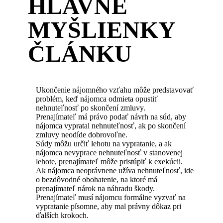
HLAVNÉ
MYŠLIENKY
ČLÁNKU
Ukončenie nájomného vzťahu môže predstavovať
problém, keď nájomca odmieta opustiť
nehnuteľnosť po skončení zmluvy.
Prenajímateľ má právo podať návrh na súd, aby
nájomca vypratal nehnuteľnosť, ak po skončení
zmluvy neodíde dobrovoľne.
Súdy môžu určiť lehotu na vypratanie, a ak
nájomca nevyprace nehnuteľnosť v stanovenej
lehote, prenajímateľ môže pristúpiť k exekúcii.
Ak nájomca neoprávnene užíva nehnuteľnosť, ide
o bezdôvodné obohatenie, na ktoré má
prenajímateľ nárok na náhradu škody.
Prenajímateľ musí nájomcu formálne vyzvať na
vypratanie písomne, aby mal právny dôkaz pri
ďalších krokoch.