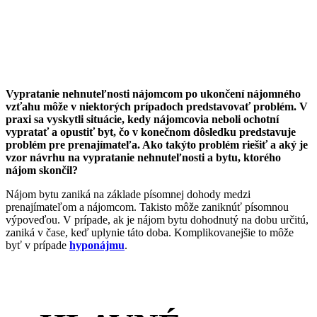
Vypratanie nehnuteľnosti nájomcom po ukončení nájomného
vzťahu môže v niektorých prípadoch predstavovať problém. V
praxi sa vyskytli situácie, kedy nájomcovia neboli ochotní
vypratať a opustiť byt, čo v konečnom dôsledku predstavuje
problém pre prenajímateľa. Ako takýto problém riešiť a aký je
vzor návrhu na vypratanie nehnuteľnosti a bytu, ktorého
nájom skončil?
Nájom bytu zaniká na základe písomnej dohody medzi
prenajímateľom a nájomcom. Takisto môže zaniknúť písomnou
výpoveďou. V prípade, ak je nájom bytu dohodnutý na dobu určitú,
zaniká v čase, keď uplynie táto doba. Komplikovanejšie to môže
byť v prípade
hyponájmu
.