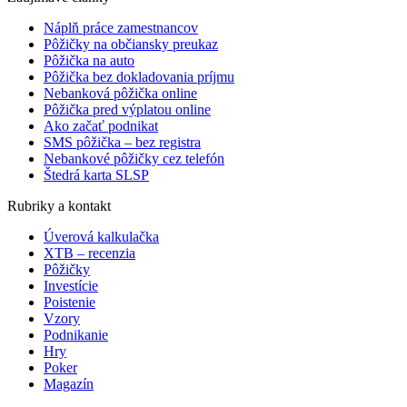
Náplň práce zamestnancov
Pôžičky na občiansky preukaz
Pôžička na auto
Pôžička bez dokladovania príjmu
Nebanková pôžička online
Pôžička pred výplatou online
Ako začať podnikat
SMS pôžička – bez registra
Nebankové pôžičky cez telefón
Štedrá karta SLSP
Rubriky a kontakt
Úverová kalkulačka
XTB – recenzia
Pôžičky
Investície
Poistenie
Vzory
Podnikanie
Hry
Poker
Magazín