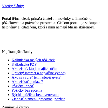
Všetky články
Portál iFinancie.sk prináša čitateľom novinky z finančného,
pôžičkového a právneho prostredia. Cieľom portálu je spístupniť
tieto témy aj čitateľom, ktorí s nimi nemajú bližšie skúsenosti.
Najčítanejšie články
Kalkulačka malých pôžičiek
Kalkulačka PZP
Ako zistiť, kto je majiteľ účtu
Optický internet a najväčšie výhody
Ako si vybrať ten najlepší úver?
Ako získať peniaze?
Pôžička ihneď
Pôžičky bez ručenia
Rýchla pôžička bez overovania
Žiadosť o zmenu pracovnej pozície
Zaujímavé články