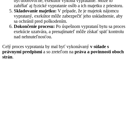
byt dobrovoľne, exekútor vykoná vypratanie. Môže to
zahŕňať aj fyzické vypratanie osôb a ich majetku z priestoru.
Skladovanie majetku:
V prípade, že je majetok nájomcu
vyprataný, exekútor môže zabezpečiť jeho uskladnenie, aby
sa ochránil pred poškodením.
Dokončenie procesu:
Po úspešnom vyprataní bytu sa proces
exekúcie uzatvára, a prenajímateľ môže získať späť kontrolu
nad nehnuteľnosťou.
Celý proces vypratania by mal byť vykonávaný
v súlade s
právnymi predpismi
a so zreteľom na
práva a povinnosti oboch
strán
.