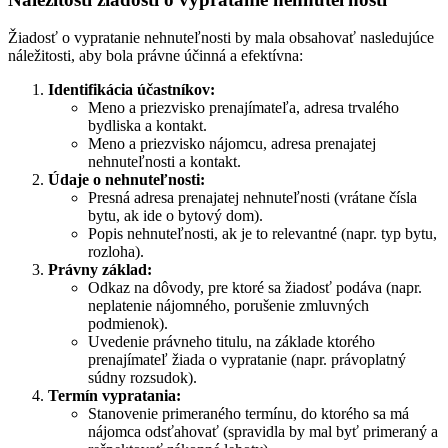
Žiadosť o vypratanie nehnuteľnosti by mala obsahovať nasledujúce
náležitosti, aby bola právne účinná a efektívna:
Identifikácia účastníkov:
Meno a priezvisko prenajímateľa, adresa trvalého
bydliska a kontakt.
Meno a priezvisko nájomcu, adresa prenajatej
nehnuteľnosti a kontakt.
Údaje o nehnuteľnosti:
Presná adresa prenajatej nehnuteľnosti (vrátane čísla
bytu, ak ide o bytový dom).
Popis nehnuteľnosti, ak je to relevantné (napr. typ bytu,
rozloha).
Právny základ:
Odkaz na dôvody, pre ktoré sa žiadosť podáva (napr.
neplatenie nájomného, porušenie zmluvných
podmienok).
Uvedenie právneho titulu, na základe ktorého
prenajímateľ žiada o vypratanie (napr. právoplatný
súdny rozsudok).
Termín vypratania:
Stanovenie primeraného termínu, do ktorého sa má
nájomca odsťahovať (spravidla by mal byť primeraný a