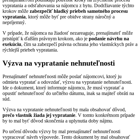
vypratania a odsťahovania sa nájomcu z bytu. Dodržiavanie týchto
krokov môže
zabezpečiť hladký priebeh samotného procesu
vypratania
, ktorý môže byť pre obidve strany náročný a
nepríjemný.
V prípade, že nájomca na žiadosť nezareaguje, prenajímateľ môže
pristúpiť k ďalším právnym krokom, ako je
podanie návrhu na
exekúciu
, čím sa zabezpečí právna ochrana jeho vlastníckych práv a
rýchlejší priebeh vypratania.
Výzva na vypratanie nehnuteľnosti
Prenajímateľ nehnuteľnosti môže poslať nájomcovi, ktorý ju
odmieta vypratať a odovzdať, výzvu na vypratanie nehnuteľnosti.
Ide o dokument, ktorý informuje nájomcu, že musí vypratať a
opustiť nehnuteľnosť do určitého dátumu, inak sa majiteľ obráti na
súd.
Výzva na vypratanie nehnuteľnosti by mala obsahovať dôvod,
prečo vlastník žiada jej vypratanie
. V tomto konkrétnom prípade
by to mal byť dôvod skončenia a uplynutia doby nájmu.
Po určení dôvodu výzvy by mal prenajímateľ nehnuteľnosti
vypracovať návrh výpovede. Tento dokument by mal obsahovať