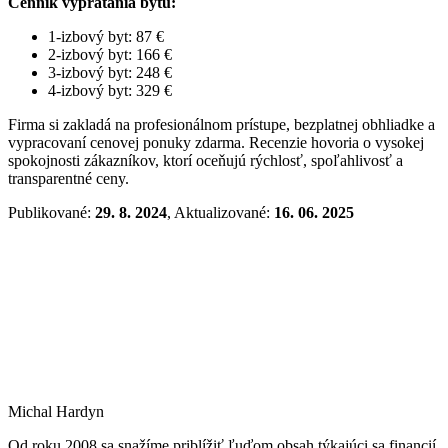
Cenník vypratania bytu:
1-izbový byt: 87 €
2-izbový byt: 166 €
3-izbový byt: 248 €
4-izbový byt: 329 €​
Firma si zakladá na profesionálnom prístupe, bezplatnej obhliadke a
vypracovaní cenovej ponuky zdarma. Recenzie hovoria o vysokej
spokojnosti zákazníkov, ktorí oceňujú rýchlosť, spoľahlivosť a
transparentné ceny.
Publikované:
29. 8. 2024
, Aktualizované:
16. 06. 2025
Michal Hardyn
Od roku 2008 sa snažíme priblížiť ľuďom obsah týkajúci sa financií