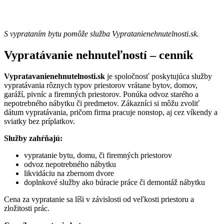
S vyprataním bytu pomôže služba Vypratanienehnutelnosti.sk.
Vypratávanie nehnuteľností – cenník
Vypratavanienehnutelnosti.sk
je spoločnosť poskytujúca služby
vypratávania rôznych typov priestorov vrátane bytov, domov,
garáží, pivníc a firemných priestorov. Ponúka odvoz starého a
nepotrebného nábytku či predmetov. Zákazníci si môžu zvoliť
dátum vypratávania, pričom firma pracuje nonstop, aj cez víkendy a
sviatky bez príplatkov.
Služby zahŕňajú:
vypratanie bytu, domu, či firemných priestorov
odvoz nepotrebného nábytku
likvidáciu na zbernom dvore
doplnkové služby ako búracie práce či demontáž nábytku
Cena za vypratanie sa líši v závislosti od veľkosti priestoru a
zložitosti prác.