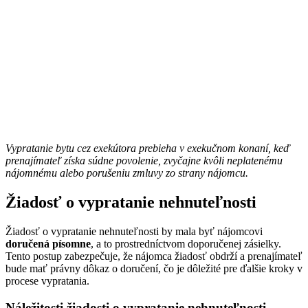
Vypratanie bytu cez exekútora prebieha v exekučnom konaní, keď
prenajímateľ získa súdne povolenie, zvyčajne kvôli neplatenému
nájomnému alebo porušeniu zmluvy zo strany nájomcu.
Žiadosť o vypratanie nehnuteľnosti
Žiadosť o vypratanie nehnuteľnosti by mala byť nájomcovi
doručená písomne
, a to prostredníctvom doporučenej zásielky.
Tento postup zabezpečuje, že nájomca žiadosť obdrží a prenajímateľ
bude mať právny dôkaz o doručení, čo je dôležité pre ďalšie kroky v
procese vypratania.
Náležitosti žiadosti o vypratanie nehnuteľnosti