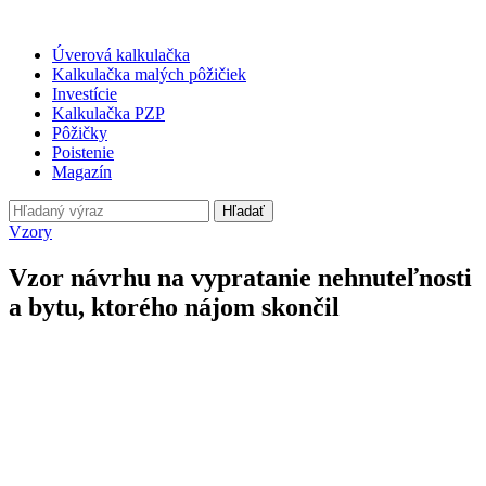
Úverová kalkulačka
Kalkulačka malých pôžičiek
Investície
Kalkulačka PZP
Pôžičky
Poistenie
Magazín
Hľadať
Vzory
Vzor návrhu na vypratanie nehnuteľnosti
a bytu, ktorého nájom skončil