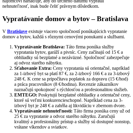
nájomcovi nariaďuje, aby do určitého dátumu vypratal
nehnuteľnosť, inak bude čeliť právnym dôsledkom.
Vypratávanie domov a bytov – Bratislava
V
Bratislave
existuje viacero spoločností ponúkajúcich vypratanie
domov a bytov, každá s rôznymi cenovými ponukami a službami.
Vypratávanie Bratislava:
Táto firma ponúka služby
vypratania bytov, garáží a pivníc. Ceny začínajú od 15 € a
obhliadky sú bezplatné a nezáväzné. Spoločnosť zabezpečuje
aj odvoz starého nábytku​.
Sťahovanie Extra:
Ceny vypratania sú orientačné, napríklad
za 1-izbový byt sa platí 87 €, za 2-izbový 166 € a za 3-izbový
248 €. K cene sa pripočítava poplatok za dopravu (15 €/hod)
a práca pracovníkov (8 €/hodina)​. Recenzie zákazníkov
naznačujú spokojnosť s rýchlosťou a profesionalitou služieb.
EMTEGO:
Poskytujú bezplatné obhliadky a orientačné ceny,
ktoré sú veľmi konkurencieschopné. Napríklad cena za 3-
izbový byt je 248 € a zahŕňa aj likvidáciu v zbernom dvore.
Vypratávanie nehnuteľností:
Táto firma ponúka ceny už od
25 € za vypratanie a odvoz starého nábytku. Zaručujú
kvalitný a profesionálny prístup a služby sú dostupné nonstop,
vrátane víkendov a sviatkov​.