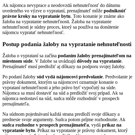
Ak nájomca nevyprace a neodovzdá nehnuteľnosť do dátumu
uvedeného vo výzve o vyprataní, prenajímateľ môže
podniknúť
právne kroky na vypratanie bytu
. Toto konanie je známe ako
žaloba na vypratanie nehnuteľnosti. Žaloba na vypratanie
nehnuteľnosti je súdny proces, ktorý sa používa na donútenie
nájomcu vypratať nehnuteľnosť.
Postup podania žaloby na vypratanie nehnuteľnosti
Žaloba o vyprataní sa začína
podaním žaloby prenajímateľom na
miestnom súde
. V žalobe sa uvádzajú
dôvody na vypratanie
.
Prenajímateľ musí predložiť aj dôkazy na podporu svojej žaloby.
Po podaní žaloby
súd vydá nájomcovi predvolanie
. Predvolanie je
právny dokument, ktorým sa nájomcovi oznamuje konanie o
vyprataní nehnuteľnosti a jeho právo byť vypočutý na súde.
Nájomca sa musí dostaviť na súd a predložiť svoj prípad. Ak sa
nájomca nedostaví na súd, sudca môže rozhodnúť v prospech
prenajímateľa.
Na súdnom pojednávaní každá strana predloží svoje dôkazy a
prednesie svoje argumenty. Sudca potom príjme rozhodnutie. Ak
sudca rozhodne v prospech prenajímateľa
, vydá
príkaz na
vypratanie bytu
. Príkaz na vypratanie je právny dokument, ktorý