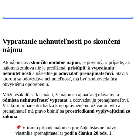
Vypratanie nehnuteľnosti po skončení
nájmu
Ak nájomcovi
skončilo obdobie nájmu
, je povinný, v prípade, ak
nájomná zmluva nie je predĺžená,
pristúpiť k vyprataniu
nehnuteľnosti
a následne ju
odovzdať prenajímateľovi
. Stav, v
ktorom sa odovzdáva nehnuteľnosť, má byť zodpovedajúca
obvyklému opotrebeniu.
Môže však dôjsť k situácii, že nájomca aj naďalej užíva byt a
odmieta nehnuteľnosť vypratať
a odovzdať ju prenajímateľovi.
V takom prípade dochádza k neoprávnenému užívaniu bytu a
prenajímateľ má právo brániť sa
prostriedkami vyplývajúcimi zo
zákona
.
V tomto prípade nájomca porušuje ústavné právo
vlastníka (prenajímateľa)
podľa článku 20 ods. 1.