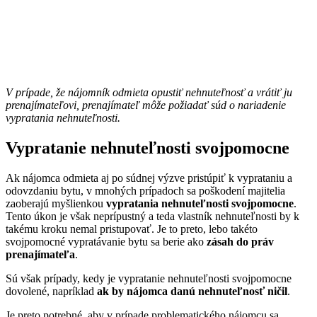
V prípade, že nájomník odmieta opustiť nehnuteľnosť a vrátiť ju
prenajímateľovi, prenajímateľ môže požiadať súd o nariadenie
vypratania nehnuteľnosti.
Vypratanie nehnuteľnosti svojpomocne
Ak nájomca odmieta aj po súdnej výzve pristúpiť k vyprataniu a
odovzdaniu bytu, v mnohých prípadoch sa poškodení majitelia
zaoberajú myšlienkou
vypratania nehnuteľnosti svojpomocne
.
Tento úkon je však neprípustný
a teda vlastník nehnuteľnosti by k
takému kroku nemal pristupovať. Je to preto, lebo takéto
svojpomocné vypratávanie bytu sa berie ako
zásah do práv
prenajímateľa
.
Sú však prípady, kedy je vypratanie nehnuteľnosti svojpomocne
dovolené, napríklad
ak by nájomca danú nehnuteľnosť ničil
.
Je preto potrebné, aby v prípade problematického nájomcu sa