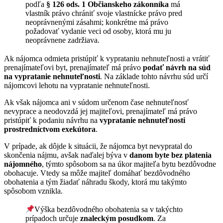
podľa
§ 126 ods. 1 Občianskeho zákonníka
má
vlastník právo chrániť svoje vlastnícke právo pred
neoprávnenými zásahmi; konkrétne má právo
požadovať vydanie veci od osoby, ktorá mu ju
neoprávnene zadržiava.
Ak nájomca odmieta pristúpiť k vyprataniu nehnuteľnosti a vrátiť
prenajímateľovi byt, prenajímateľ má právo
podať návrh na súd
na vypratanie nehnuteľnosti
. Na základe tohto návrhu súd určí
nájomcovi lehotu na vypratanie nehnuteľnosti.
Ak však nájomca ani v súdom určenom čase nehnuteľnosť
nevyprace a neodovzdá jej majiteľovi, prenajímateľ má právo
pristúpiť k podaniu návrhu na
vypratanie nehnuteľnosti
prostredníctvom exekútora
.
V prípade, ak dôjde k situácii, že nájomca byt nevypratal do
skončenia nájmu, avšak naďalej býva v
danom byte bez platenia
nájomného
, týmto spôsobom sa na úkor majiteľa bytu bezdôvodne
obohacuje. Vtedy sa môže majiteľ domáhať bezdôvodného
obohatenia a tým žiadať náhradu škody, ktorá mu takýmto
spôsobom vznikla.
Výška bezdôvodného obohatenia sa v takýchto
prípadoch určuje
znaleckým posudkom
. Za