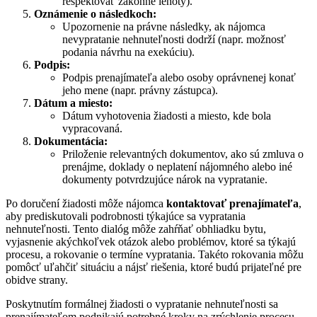
rešpektovať zákonné lehoty).
Oznámenie o následkoch:
Upozornenie na právne následky, ak nájomca
nevypratanie nehnuteľnosti dodrží (napr. možnosť
podania návrhu na exekúciu).
Podpis:
Podpis prenajímateľa alebo osoby oprávnenej konať
jeho mene (napr. právny zástupca).
Dátum a miesto:
Dátum vyhotovenia žiadosti a miesto, kde bola
vypracovaná.
Dokumentácia:
Priloženie relevantných dokumentov, ako sú zmluva o
prenájme, doklady o neplatení nájomného alebo iné
dokumenty potvrdzujúce nárok na vypratanie.
Po doručení žiadosti môže nájomca
kontaktovať prenajímateľa
,
aby prediskutovali podrobnosti týkajúce sa vypratania
nehnuteľnosti. Tento dialóg môže zahŕňať obhliadku bytu,
vyjasnenie akýchkoľvek otázok alebo problémov, ktoré sa týkajú
procesu, a rokovanie o termíne vypratania. Takéto rokovania môžu
pomôcť uľahčiť situáciu a nájsť riešenia, ktoré budú prijateľné pre
obidve strany.
Poskytnutím formálnej žiadosti o vypratanie nehnuteľnosti sa
prenajímateľom podnikajú potrebné kroky na zrýchlenie procesu