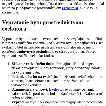
majiteľ bytu alebo inej nehnuteľnosti obrátil na súd a následne podal
návrh na jej vypratanie prostredníctvom
exekútora
, ako je to už
spomenuté.
Vypratanie bytu prostredníctvom
exekútora
Vypratanie bytu prostredníctvom exekútora sa zvyčajne uskutočňuje
v rámci exekučného konania, keď vlastník bytu (prenajímateľ) získa
exekučný titul na základe
neplatenia nájomného
alebo iného
porušenia
zmluvných podmienok zo strany nájomcu
. Proces
vypratania zahŕňa niekoľko krokov:
Získanie exekučného titulu:
Prenajímateľ musí najprv
získať právoplatný súdny rozsudok, ktorý potvrdzuje nárok
na vypratanie bytu.
Podanie návrhu na exekúciu:
Po získaní exekučného titulu
sa prenajímateľ obracia na exekútora so žiadosťou o
vykonanie exekúcie.
Oznámenie nájomcovi:
Exekútor
je povinný oznámiť
nájomcovi, že proti nemu bola podaná exekúcia. Nájomca má
právo na obhajobu.
Vypratanie bytu:
Ak nájomca nezareaguje alebo neodovzdá