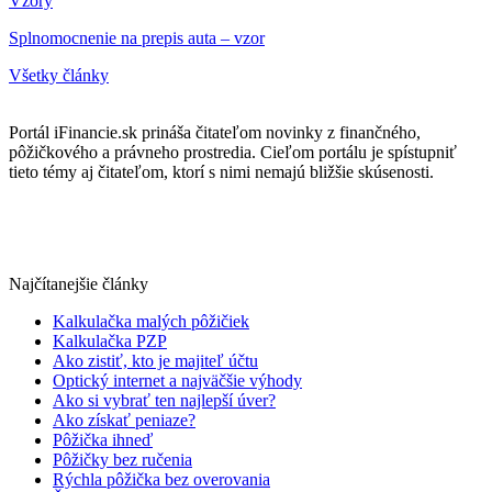
Vzory
Splnomocnenie na prepis auta – vzor
Všetky články
Portál iFinancie.sk prináša čitateľom novinky z finančného,
pôžičkového a právneho prostredia. Cieľom portálu je spístupniť
tieto témy aj čitateľom, ktorí s nimi nemajú bližšie skúsenosti.
Najčítanejšie články
Kalkulačka malých pôžičiek
Kalkulačka PZP
Ako zistiť, kto je majiteľ účtu
Optický internet a najväčšie výhody
Ako si vybrať ten najlepší úver?
Ako získať peniaze?
Pôžička ihneď
Pôžičky bez ručenia
Rýchla pôžička bez overovania