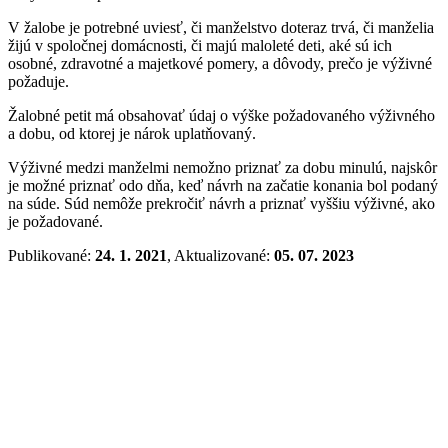
V žalobe je potrebné uviesť, či manželstvo doteraz trvá, či manželia
žijú v spoločnej domácnosti, či majú maloleté deti, aké sú ich
osobné, zdravotné a majetkové pomery, a dôvody, prečo je výživné
požaduje.
Žalobné petit má obsahovať údaj o výške požadovaného výživného
a dobu, od ktorej je nárok uplatňovaný.
Výživné medzi manželmi nemožno priznať za dobu minulú, najskôr
je možné priznať odo dňa, keď návrh na začatie konania bol podaný
na súde. Súd nemôže prekročiť návrh a priznať vyššiu výživné, ako
je požadované.
Publikované:
24. 1. 2021
, Aktualizované:
05. 07. 2023