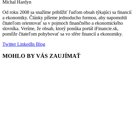
Michal Hardyn
Od roku 2008 sa snažíme priblížiť ľuďom obsah týkajúci sa financií
a ekonomiky. Články píšeme jednoducho formou, aby napomohli
čitateľom orientovať sa v pojmoch finančného a ekonomického
slovníka. Veríme, že obsah, ktorý ponúka portál iFinancie.sk,
pomôže čitateľom pohybovať sa vo sfére financií a ekonomiky.
Twitter
LinkedIn
Blog
MOHLO BY VÁS ZAUJÍMAŤ