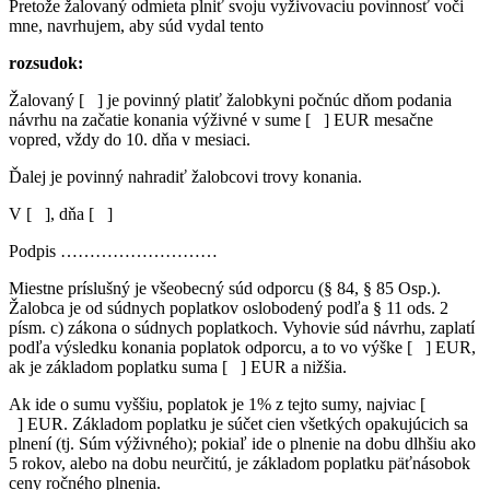
Pretože žalovaný odmieta plniť svoju vyživovaciu povinnosť voči
mne, navrhujem, aby súd vydal tento
rozsudok:
Žalovaný [ ] je povinný platiť žalobkyni počnúc dňom podania
návrhu na začatie konania výživné v sume [ ] EUR mesačne
vopred, vždy do 10. dňa v mesiaci.
Ďalej je povinný nahradiť žalobcovi trovy konania.
V [ ], dňa [ ]
Podpis ………………………
Miestne príslušný je všeobecný súd odporcu (§ 84, § 85 Osp.).
Žalobca je od súdnych poplatkov oslobodený podľa § 11 ods. 2
písm. c) zákona o súdnych poplatkoch. Vyhovie súd návrhu, zaplatí
podľa výsledku konania poplatok odporcu, a to vo výške [ ] EUR,
ak je základom poplatku suma [ ] EUR a nižšia.
Ak ide o sumu vyššiu, poplatok je 1% z tejto sumy, najviac [
] EUR. Základom poplatku je súčet cien všetkých opakujúcich sa
plnení (tj. Súm výživného); pokiaľ ide o plnenie na dobu dlhšiu ako
5 rokov, alebo na dobu neurčitú, je základom poplatku päťnásobok
ceny ročného plnenia.