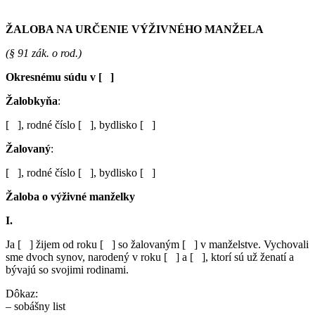
ŽALOBA NA URČENIE VÝŽIVNÉHO MANŽELA
(§ 91 zák. o rod.)
Okresnému súdu v [ ]
Žalobkyňa
:
[ ], rodné číslo [ ], bydlisko [ ]
Žalovaný
:
[ ], rodné číslo [ ], bydlisko [ ]
Žaloba o výživné manželky
I.
Ja [ ] žijem od roku [ ] so žalovaným [ ] v manželstve. Vychovali
sme dvoch synov, narodený v roku [ ] a [ ], ktorí sú už ženatí a
bývajú so svojimi rodinami.
Dôkaz:
– sobášny list