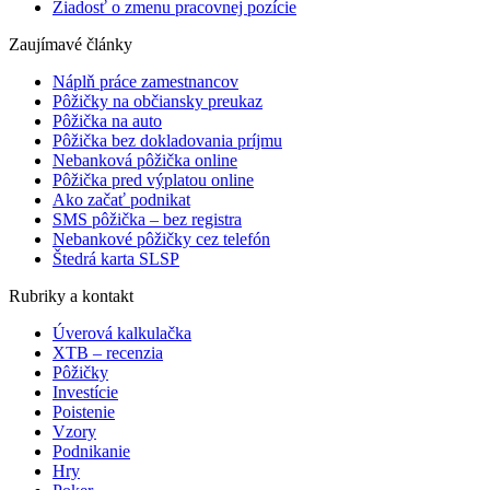
Žiadosť o zmenu pracovnej pozície
Zaujímavé články
Náplň práce zamestnancov
Pôžičky na občiansky preukaz
Pôžička na auto
Pôžička bez dokladovania príjmu
Nebanková pôžička online
Pôžička pred výplatou online
Ako začať podnikat
SMS pôžička – bez registra
Nebankové pôžičky cez telefón
Štedrá karta SLSP
Rubriky a kontakt
Úverová kalkulačka
XTB – recenzia
Pôžičky
Investície
Poistenie
Vzory
Podnikanie
Hry