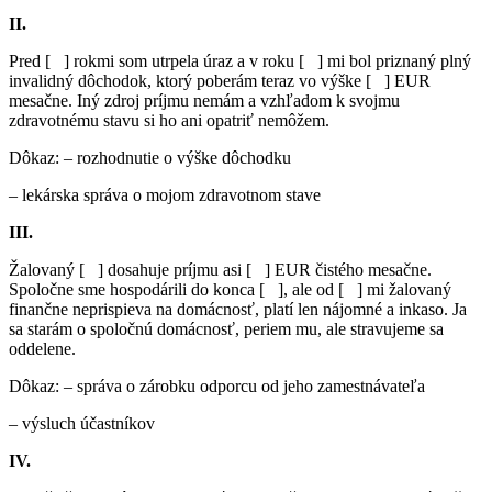
II.
Pred [ ] rokmi som utrpela úraz a v roku [ ] mi bol priznaný plný
invalidný dôchodok, ktorý poberám teraz vo výške [ ] EUR
mesačne. Iný zdroj príjmu nemám a vzhľadom k svojmu
zdravotnému stavu si ho ani opatriť nemôžem.
Dôkaz: – rozhodnutie o výške dôchodku
– lekárska správa o mojom zdravotnom stave
III.
Žalovaný [ ] dosahuje príjmu asi [ ] EUR čistého mesačne.
Spoločne sme hospodárili do konca [ ], ale od [ ] mi žalovaný
finančne neprispieva na domácnosť, platí len nájomné a inkaso. Ja
sa starám o spoločnú domácnosť, periem mu, ale stravujeme sa
oddelene.
Dôkaz: – správa o zárobku odporcu od jeho zamestnávateľa
– výsluch účastníkov
IV.