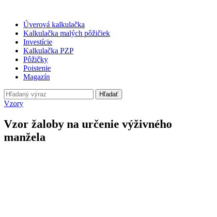
Úverová kalkulačka
Kalkulačka malých pôžičiek
Investície
Kalkulačka PZP
Pôžičky
Poistenie
Magazín
Hľadať
Vzory
Vzor žaloby na určenie výživného
manžela