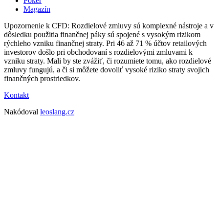
Poker
Magazín
Upozornenie k CFD: Rozdielové zmluvy sú komplexné nástroje a v
dôsledku použitia finančnej páky sú spojené s vysokým rizikom
rýchleho vzniku finančnej straty. Pri 46 až 71 % účtov retailových
investorov došlo pri obchodovaní s rozdielovými zmluvami k
vzniku straty. Mali by ste zvážiť, či rozumiete tomu, ako rozdielové
zmluvy fungujú, a či si môžete dovoliť vysoké riziko straty svojich
finančných prostriedkov.
Kontakt
Nakódoval
leoslang.cz