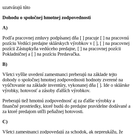
uzatvárajú túto
Dohodu o spoločnej hmotnej zodpovednosti
A)
Podľa pracovnej zmluvy podpísanej dňa [ ] pracuje [ ] na pracovnú
pozíciu Vedúci predajne sklárskych výrobkov v [ ], [ ] na pracovnej
pozícii Zástupkyňa vedúceho predajne, [ ] na pracovnej pozícii
Pokladničnej a [ ] na pozíciu Predavačka.
B)
Všetci vyššie uvedení zamestnanci preberajú na základe tejto
dohody o spoločnej hmotnej zodpovednosti hodnoty zverené na
vyúčtovanie na základe inventúry, vykonanej dňa [ ]. Ide o sklárske
výrobky, hotovosť a zásoby ďalších výrobkov.
Preberajú tiež hmotnú zodpovednosť aj za ďalšie výrobky a
finančné prostriedky, ktoré budú do predajne pravidelne dodávané a
za ktoré predajom utŕži peňažnej hotovosti.
C)
Všetci zamestnanci zodpovedajú za schodok, ak nepreukážu, že