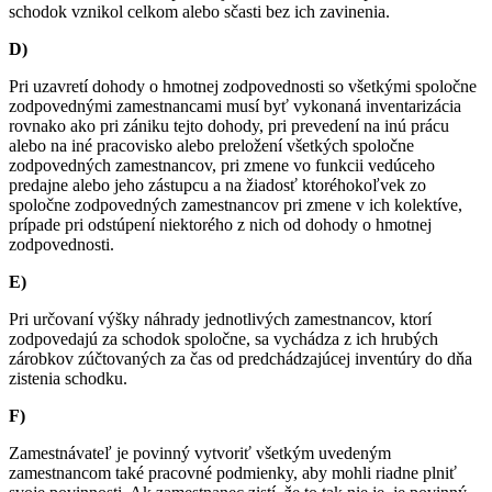
schodok vznikol celkom alebo sčasti bez ich zavinenia.
D)
Pri uzavretí dohody o hmotnej zodpovednosti so všetkými spoločne
zodpovednými zamestnancami musí byť vykonaná inventarizácia
rovnako ako pri zániku tejto dohody, pri prevedení na inú prácu
alebo na iné pracovisko alebo preložení všetkých spoločne
zodpovedných zamestnancov, pri zmene vo funkcii vedúceho
predajne alebo jeho zástupcu a na žiadosť ktoréhokoľvek zo
spoločne zodpovedných zamestnancov pri zmene v ich kolektíve,
prípade pri odstúpení niektorého z nich od dohody o hmotnej
zodpovednosti.
E)
Pri určovaní výšky náhrady jednotlivých zamestnancov, ktorí
zodpovedajú za schodok spoločne, sa vychádza z ich hrubých
zárobkov zúčtovaných za čas od predchádzajúcej inventúry do dňa
zistenia schodku.
F)
Zamestnávateľ je povinný vytvoriť všetkým uvedeným
zamestnancom také pracovné podmienky, aby mohli riadne plniť