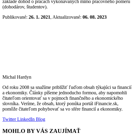
základe dohôd o prácach vykonávaných mimo pracovného pomeru
(dohodárov, študentov).
Publikované:
26. 1. 2021
, Aktualizované:
06. 08. 2023
Michal Hardyn
Od roku 2008 sa snažíme priblížiť ľuďom obsah týkajúci sa financií
a ekonomiky. Články píšeme jednoducho formou, aby napomohli
čitateľom orientovať sa v pojmoch finančného a ekonomického
slovníka. Veríme, že obsah, ktorý ponúka portál iFinancie.sk,
pomôže čitateľom pohybovať sa vo sfére financií a ekonomiky.
Twitter
LinkedIn
Blog
MOHLO BY VÁS ZAUJÍMAŤ