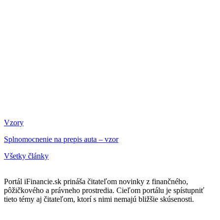
Vzory
Splnomocnenie na prepis auta – vzor
Všetky články
Portál iFinancie.sk prináša čitateľom novinky z finančného,
pôžičkového a právneho prostredia. Cieľom portálu je spístupniť
tieto témy aj čitateľom, ktorí s nimi nemajú bližšie skúsenosti.