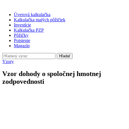
Úverová kalkulačka
Kalkulačka malých pôžičiek
Investície
Kalkulačka PZP
Pôžičky
Poistenie
Magazín
Hľadať
Vzory
Vzor dohody o spoločnej hmotnej
zodpovednosti