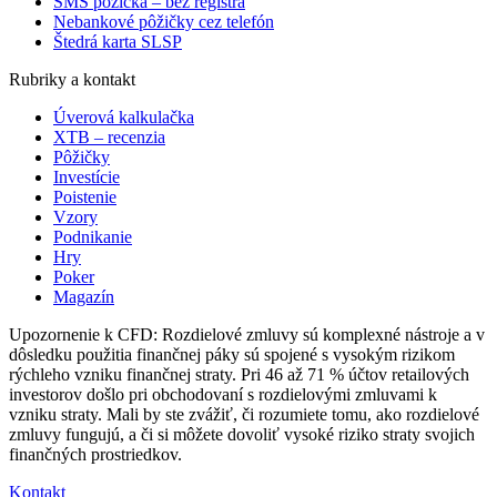
SMS pôžička – bez registra
Nebankové pôžičky cez telefón
Štedrá karta SLSP
Rubriky a kontakt
Úverová kalkulačka
XTB – recenzia
Pôžičky
Investície
Poistenie
Vzory
Podnikanie
Hry
Poker
Magazín
Upozornenie k CFD: Rozdielové zmluvy sú komplexné nástroje a v
dôsledku použitia finančnej páky sú spojené s vysokým rizikom
rýchleho vzniku finančnej straty. Pri 46 až 71 % účtov retailových
investorov došlo pri obchodovaní s rozdielovými zmluvami k
vzniku straty. Mali by ste zvážiť, či rozumiete tomu, ako rozdielové
zmluvy fungujú, a či si môžete dovoliť vysoké riziko straty svojich
finančných prostriedkov.
Kontakt