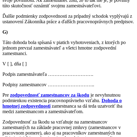
svoje povinnosti. Ak zamestnanec zistí, že to tak nie je, je povinný
túto skutočnosť oznámiť svojmu zamestnávateľovi.
Ďalšie podmienky zodpovednosti za prípadný schodok vyplývajú z
ustanovení Zákonníka práce a ďalších pracovnoprávnych predpisov.
G)
Táto dohoda bola spísaná v piatich vyhotoveniach, z ktorých po
jednom prevzal zamestnávateľ a všetci hmotne zodpovední
zamestnanci.
V [ ], dňa [ ]
Podpis zamestnávateľa ……………………….
Podpisy zamestnancov ………………………..
Pre
zodpovednosť zamestnancov za škodu
je nevyhnutnou
podmienkou existencia pracovnoprávneho vzťahu.
Dohoda o
hmotnej zodpovednosti
zamestnanca sa dá teda uzatvoriť iba
medzi zamestnancom a zamestnávateľom.
Zodpovednosť za škodu sa vzťahuje na zamestnancov
zamestnaných na základe pracovnej zmluvy (zamestnancov v
pracovnom pomere), ako aj na pracovníkov zamestnaných na