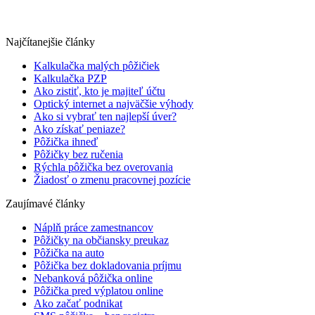
Najčítanejšie články
Kalkulačka malých pôžičiek
Kalkulačka PZP
Ako zistiť, kto je majiteľ účtu
Optický internet a najväčšie výhody
Ako si vybrať ten najlepší úver?
Ako získať peniaze?
Pôžička ihneď
Pôžičky bez ručenia
Rýchla pôžička bez overovania
Žiadosť o zmenu pracovnej pozície
Zaujímavé články
Náplň práce zamestnancov
Pôžičky na občiansky preukaz
Pôžička na auto
Pôžička bez dokladovania príjmu
Nebanková pôžička online
Pôžička pred výplatou online
Ako začať podnikat