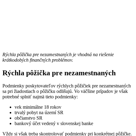
Rýchla pôžička pre nezamestnaných je vhodná na riešenie
krátkodobých finančných problémov.
Rýchla pôžička pre nezamestnaných
Podmienky poskytovateľov rýchlych pôžičiek pre nezamestnaných
sa pri žiadostiach o pôžičku odlišujú. Vo väčšine prípadov je však
potrebné splniť najmä tieto podmienky:
vek minimálne 18 rokov
trvalý pobyt na území SR
občianstvo SR
bankový účet vedený v slovenskej banke
Vždy si však treba skontrolovať podmienky pri konkrétnej pôžičke.