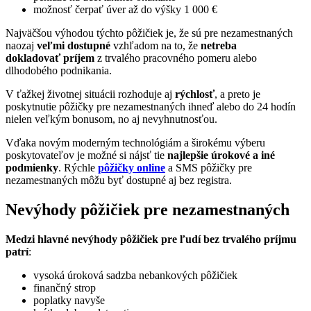
možnosť čerpať úver až do výšky 1 000 €
Najväčšou výhodou týchto pôžičiek je, že sú pre nezamestnaných
naozaj
veľmi dostupné
vzhľadom na to, že
netreba
dokladovať
príjem
z trvalého pracovného pomeru alebo
dlhodobého podnikania.
V ťažkej životnej situácii rozhoduje aj
rýchlosť
, a preto je
poskytnutie pôžičky pre nezamestnaných ihneď alebo do 24 hodín
nielen veľkým bonusom, no aj nevyhnutnosťou.
Vďaka novým moderným technológiám a širokému výberu
poskytovateľov je možné si nájsť tie
najlepšie úrokové a iné
podmienky
. Rýchle
pôžičky online
a SMS pôžičky pre
nezamestnaných môžu byť dostupné aj bez registra.
Nevýhody pôžičiek pre nezamestnaných
Medzi hlavné nevýhody pôžičiek pre ľudí bez trvalého príjmu
patrí
:
vysoká úroková sadzba nebankových pôžičiek
finančný strop
poplatky navyše