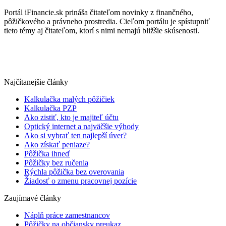
Portál iFinancie.sk prináša čitateľom novinky z finančného,
pôžičkového a právneho prostredia. Cieľom portálu je spístupniť
tieto témy aj čitateľom, ktorí s nimi nemajú bližšie skúsenosti.
Najčítanejšie články
Kalkulačka malých pôžičiek
Kalkulačka PZP
Ako zistiť, kto je majiteľ účtu
Optický internet a najväčšie výhody
Ako si vybrať ten najlepší úver?
Ako získať peniaze?
Pôžička ihneď
Pôžičky bez ručenia
Rýchla pôžička bez overovania
Žiadosť o zmenu pracovnej pozície
Zaujímavé články
Náplň práce zamestnancov
Pôžičky na občiansky preukaz