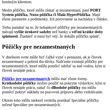
bonitným klientom.
Medzi pôžičky, ktoré môžu získať aj nezamestnaní, patrí
PORT
System pôžička
,
Nuxo pôžička či Malá HyperPôžička
. Majú
rôzne parametre a podmienky. Ich porovnanie sa nachádza v článku.
Treba pamätať na to, že nebankové pôžičky pre nezamestnaných
mávajú
vyššie úrokové sadzby
než banky a
veľmi krátke doby
splatnosti
. Žiadateľ si musí byť istý, že dokáže pôžičku splatiť.
Pôžičky pre nezamestnaných
V dnešnom svete môže byť ťažké vyjsť s peniazmi, ak je človek
nezamestnaný a poberá iba dávky. Našťastie existujú pôžičky pre
nezamestnaných, ktoré môžu pomôcť udržať sa nad vodou, kým si
človek nenájde prácu.
Pôžičky pre nezamestnaných
môžu mať rôzne formy.
Krátkodobé pôžičky
možno použiť na pokrytie výdavkov, kým si
človek nenájde prácu, zatiaľ čo
dlhodobé pôžičky
mu môžu
pomôcť pokryť náklady na pracovnú prípravu alebo vzdelávanie.
Okrem toho môžu niektorí veritelia ponúkať špeciálne pôžičky
určené špeciálne pre nezamestnaných.