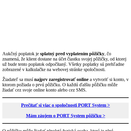
Aukčný poplatok je
splatný pred vyplatením pôžičky
, čo
znamená, že klient dostane na účet čiastku svojej pôžičky, od ktorej
už bude tento poplatok odpočítaný. Všetky poplatky sú prehľadne
zobrazené v kalkulačke na webovej stránke spoločnosti.
Žiadateľ sa musí
najprv zaregistrovať online
a vytvoriť si konto, v
ktorom požiada o prvú pôžičku. O každú ďalšiu pôžičku môže
žiadať cez svoje online konto alebo cez SMS.
Prečítať si viac o spoločnosti PORT System >
Mám záujem o PORT System pôžičku >
O pôžičku môže žiadať plnoletá fyzická osoba, ktorá je plné