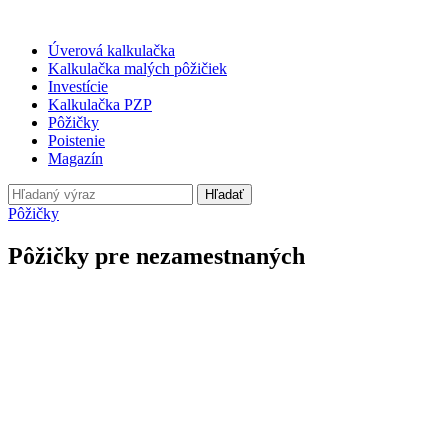
Úverová kalkulačka
Kalkulačka malých pôžičiek
Investície
Kalkulačka PZP
Pôžičky
Poistenie
Magazín
Hľadať
Pôžičky
Pôžičky pre nezamestnaných