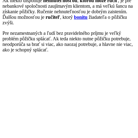
Ak niekto disponuje
nehnuteľnosťou
,
ktorou môže ručiť
, je pre
nebankové spoločnosti zaujímavým klientom, a má veľkú šancu na
získanie pôžičky. Ručenie nehnuteľnosťou je dobrým zaistením.
Ďalšou možnosťou je
ručiteľ
, ktorý
bonitu
žiadateľa o pôžičku
zvýši.
Pre nezamestnaných a ľudí bez pravidelného príjmu je veľký
problém pôžičku splácať. Ak teda niekto nutne pôžičku potrebuje,
neodporúča sa brať si viac, ako naozaj potrebuje, a hlavne nie viac,
ako je schopný splácať.