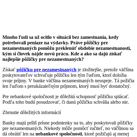
Mnoho ľudí sa už ocitlo v situácii bez zamestnania, kedy
potrebovali peniaze na výdavky. Práve pôžičky pre
nezamestnaných pomôžu preklenúť obdobie nezamestnanosti,
kým si človek nájde novú prácu. Kde a ako sa dajú získať
najlepšie pôžičky pre nezamestnaných?
Získať
pôžičku pre nezamestnaných
je zložitejšie, pretože väčšina
poskytovateľov schvaľuje pôžičku len tým ľuďom, ktorí doložia
svoje príjmy. V banke väčšina nezamestnaných neuspeje. Tá požičia
len ľuďom s preukázateľným príjmom, ktorý musí byť dostatočný.
Pre nebankové spoločnosti je dôležitá schopnosť pôžičku splácať.
Podľa toho budú posudzovať, či danú pôžičku schvália alebo nie.
Zhrnutie dôležitých informácií
Banky majú príliš prísne podmienky na to, aby poskytovali pôžičky
pre nezamestnaných. Niekedy môže pomôcť ručiteľ, no väčšinou sa
dá obrátiť len na
nebankové spoločnosti
, ktoré požičajú aj menej