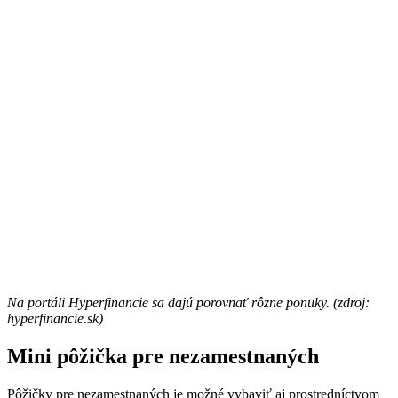
Na portáli Hyperfinancie sa dajú porovnať rôzne ponuky. (zdroj:
hyperfinancie.sk)
Mini pôžička pre nezamestnaných
Pôžičky pre nezamestnaných je možné vybaviť aj prostredníctvom