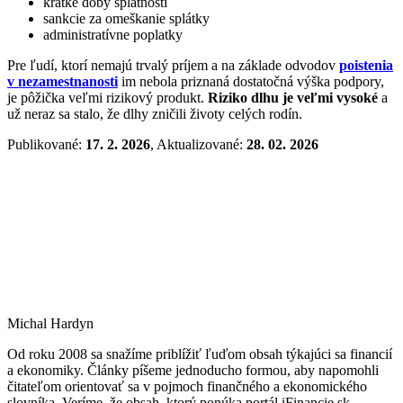
krátke doby splatnosti
sankcie za omeškanie splátky
administratívne poplatky
Pre ľudí, ktorí nemajú trvalý príjem a na základe odvodov
poistenia
v nezamestnanosti
im nebola priznaná dostatočná výška podpory,
je pôžička veľmi rizikový produkt.
Riziko dlhu je veľmi vysoké
a
už neraz sa stalo, že dlhy zničili životy celých rodín.
Publikované:
17. 2. 2026
, Aktualizované:
28. 02. 2026
Michal Hardyn
Od roku 2008 sa snažíme priblížiť ľuďom obsah týkajúci sa financií
a ekonomiky. Články píšeme jednoducho formou, aby napomohli
čitateľom orientovať sa v pojmoch finančného a ekonomického
slovníka. Veríme, že obsah, ktorý ponúka portál iFinancie.sk,