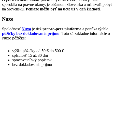
spôsobilá na právne úkony, je občanom Slovenska a má trvalá pobyt
na Slovensku.
Peniaze môžu byť na účte už v deň žiadosti
.
Nuxo
Spoločnosť
Nuxo
je tiež
peer-to-peer platforma
a ponúka rýchle
pôžičky bez dokladovania príjmu
. Toto sú základné informácie o
Nuxo pôžičke:
výška pôžičky od 50 € do 500 €
splatnosť 15 až 30 dní
spracovateľský poplatok
bez dokladovania príjmu